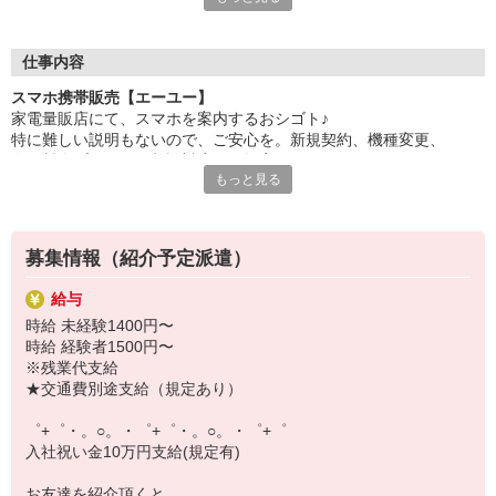
自分だけじゃなくって、
家族や友人にも適用されます！
仕事内容
さらに！各種リゾート施設やスポーツジムなどが
スマホ携帯販売【エーユー】
特別割引価格でご利用可能☆
家電量販店にて、スマホを案内するおシゴト♪
お得に過ごしたいあなたの味方です♪
特に難しい説明もないので、ご安心を。新規契約、機種変更、
各種料金プランのご相談対応・ご提案などをお願いします。
【選べるお仕事いろいろ】
もっと見る
￣￣￣￣￣￣￣￣￣￣￣
初めての方でも安心♪
▼オフィスワーク
あなた専属のコーディネーターが親切・丁寧にフォローするので、
事務、経理、データ入力、コールセンター、受付
満足度◎
▼工場・製造・軽作業系
募集情報（紹介予定派遣）
機械/食品製造・梱包・仕分け・加工・組立・検査
■携帯やインターネット販売業務
▼美容系
給与
docomo(ドコモ)/au(エーユー)・KDDI/softbank(ソフトバンク)など
眉毛サロンのアイブロウ・ネイリスト・エステ
時給 未経験1400円〜
の大手キャリアから
▼営業・販売
時給 経験者1500円〜
ワイモバイル(Y!mobille)、楽天モバイル、UQなど格安スマホまで幅
法人営業・アパレル販売・個別指導塾・人材紹介
※残業代支給
広く紹介可能♪
▼人気案件も多数♪
★交通費別途支給（規定あり）
人気のApple（アップル）店舗もございます！
短期・期間限定・オープニング・官公庁案件
上場/優良/大手企業など
゜+゜・。○。・゜+゜・。○。・゜+゜
入社祝い金10万円支給(規定有)
【スマホ面接実施中】
￣￣￣￣￣￣￣￣￣
お友達を紹介頂くと,