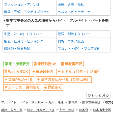
ファッション・アパレル
医療・介護・福祉
建築・設備・アクティブワーク
ヘルス・ビューティー
熊本市中央区の人気の職種からバイト・アルバイト・パートを探
す
中型（2t・4t）ドライバー
配送・配達ドライバー
梱包・仕分け・ピッキング
雑貨・コスメ販売
塾講師・家庭教師
フロント・受付・フロア案内
家電・携帯販売
即日勤務OK
履歴書不要
Web面接OK
未経験歓迎
ミドル（40代～）活躍中
英語が活かせる
語学力を活かせる（英語以外）
ボーナス・賞与あり
昇給あり
もっと見る
アルバイト・バイト・求人TOP
九州・沖縄
熊本県
熊本市中央区
株式
職種・条件一覧
販売・接客サービス
九州・沖縄
熊本県
熊本市中央区