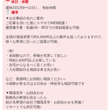
休日・休暇
週休2日(月8〜11日）、有給休暇
備考
▼お仕事紹介先のご案内
ご応募を頂いた後にスマホでWEB面接！
履歴書不要・私服OK・即日での登録面接も可能
全国47都道府県で約5,000件以上の案件を扱っておりますので、
様々な希望に沿ったご提案が可能。
〈例〉
・未経験なので、研修が充実して欲しい
・時給1,600円以上を探している
・自宅からなるべく近くが良い
・入社開始日を相談出来る先が良い
など、面接時にお気軽に相談ください♪
※経験が有る方は土日休み・時短等も相談可能です
▼職場見学・お顔合わせ
勤務先の希望が決まったら
紹介先希望の会社で職場見学・お顔合わせを実施！
リモートでも対応可能♪