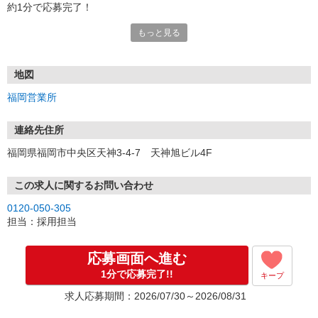
約1分で応募完了！
もっと見る
■電話応募の場合
電話応募も歓迎！（受付:10:00〜20:00）
土日祝も受付中♪
地図
【選考フロー】
福岡営業所
①応募から3営業日を目安に、メールorお電話でご連絡します。
②面接日時を決定！「0120」から始まる電話番号からご連絡します
★スマホでWEB面接（LINEなど）・出張面接・事務所面接と選べま
連絡先住所
す
福岡県福岡市中央区天神3-4-7 天神旭ビル4F
③面接実施（履歴書不要）
④勤務開始（スタート日は応相談）
※ご希望があれば、職場見学の調整もOKです！
この求人に関するお問い合わせ
0120-050-305
お気軽にご応募ください♪
担当：採用担当
応募画面へ進む
1分で応募完了!!
キープ
求人応募期間：2026/07/30～2026/08/31