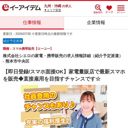
九州・沖縄
の求人
▼エリア変更
仕事情報
企業情報
更新日：2026/07/30 ※更新日時点の最新情報です
紹介予定派遣
職種：スマホ携帯販売【エーユー】
株式会社シエロの家電・携帯販売の求人情報詳細（紹介予定派遣）
- 熊本市中央区
【即日登録/スマホ面接OK】家電量販店で最新スマホ
を販売◆直接雇用を目指すチャンスです☆