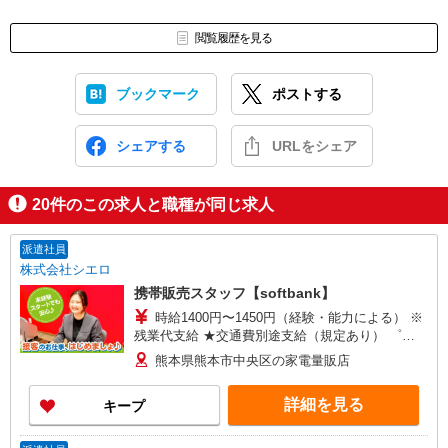
閲覧履歴を見る
ブックマーク
ポストする
シェアする
URLをシェア
20
件のこの求人と職種が同じ求人
派遣社員
株式会社シエロ
携帯販売スタッフ【softbank】
時給1400円〜1450円（経験・能力による） ※
残業代支給 ★交通費別途支給（規定あり） ゜
+゜・。○。・゜+゜・。○。・゜+゜ 入社祝い金10
熊本県熊本市中央区の家電量販店
万円支給(規定有) お友達を紹介頂くと, インセンテ
ィブ支給(規定有) ★月2回払い・週払い可能（規程
詳細を見る
キープ
有）★ ゜・。○。・゜+゜・。○。・゜+゜