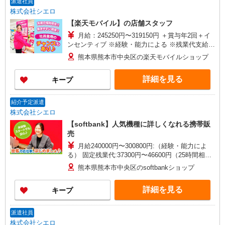
派遣社員
株式会社シエロ
【楽天モバイル】の店舗スタッフ
月給：245250円〜319150円 ＋賞与年2回＋イ
ンセンティブ ※経験・能力による ※残業代支給
★交通費別途支給（規定あり） ゜+゜・。○。・゜
熊本県熊本市中央区の楽天モバイルショップ
+゜・。○。・゜+゜ 入社祝い金10万円支給(規定
有) お友達を紹介頂くと, インセンティブ支給(規定
詳細を見る
キープ
有) ゜・。○。・゜+゜・。○。・゜+゜
紹介予定派遣
株式会社シエロ
【softbank】人気機種に詳しくなれる携帯販
売
月給240000円〜300800円:（経験・能力によ
る） 固定残業代:37300円〜46600円（25時間相
当） ※時間外勤務の有無にかかわらず固定残業代
熊本県熊本市中央区のsoftbankショップ
は支給されます。また、相当時間を超えて時間外
勤務した場合は1分単位で残業代が追加で支給され
詳細を見る
キープ
ます。 ※試用期間あり4ヶ月月給25万円以上 ※残
業代支給 ★交通費別途支給（規定あり） ゜
+゜・。○。・゜+゜・。○。・゜+゜ 入社祝い金10
派遣社員
万円支給(規定有) お友達を紹介頂くと, インセンテ
株式会社シエロ