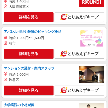
時給 1,400円
る） ※残業手当別途支給 ※研修期間6か月・時給
1500円〜 ★交通費別途支給（規定あり） ゜
大阪市城東区
熊本県熊本市中央区の家電量販店
+゜・。○。・゜+゜・。○。・゜+゜ 入社祝い金10
万円支給(規定有) お友達を紹介頂くと, インセンテ
詳細を見る
とりあえずキープ
詳細を見る
キープ
ィブ支給(規定有) ゜・。○。・゜+゜・。○。・゜
+゜
紹介予定派遣
アパレル用品や雑貨のピッキング検品
株式会社シエロ
時給 1,200円〜1,500円
人気機種に詳しくなれる携帯販売
柏市
【Y!mobile】
時給1400円〜1450円（経験・能力による） ※
詳細を見る
とりあえずキープ
残業代支給 ★交通費別途支給（規定あり） ゜
+゜・。○。・゜+゜・。○。・゜+゜ 入社祝い金10
熊本県熊本市中央区の家電量販店
万円支給(規定有) お友達を紹介頂くと, インセンテ
ィブ支給(規定有) ★月2回払い・週払い可能（規程
マンションの受付・案内スタッフ
詳細を見る
キープ
有）★ ゜・。○。・゜+゜・。○。・゜+゜
時給 2,000円
渋谷区
派遣社員
株式会社シエロ
詳細を見る
とりあえずキープ
人気機種に詳しくなれる携帯販売【au】
月給259200円〜300000円（経験・能力によ
る） ※残業手当別途支給 ※研修期間6か月・時給
大学病院の中材滅菌
1500円〜 ★交通費別途支給（規定あり） ゜