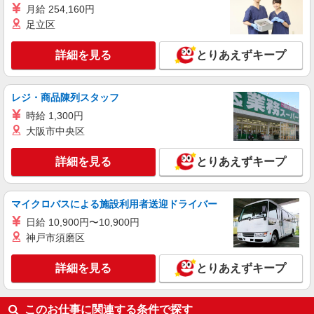
熊本県熊本市中央区の家電量販店
月給 254,160円
+゜・。○。・゜+゜・。○。・゜+゜ 入社祝い金10
万円支給(規定有) お友達を紹介頂くと, インセンテ
足立区
詳細を見る
キープ
ィブ支給(規定有) ゜・。○。・゜+゜・。○。・゜
+゜
詳細を見る
とりあえずキープ
派遣社員
株式会社シエロ
【ドコモ】の店舗スタッフ
レジ・商品陳列スタッフ
時給1400円〜 ※残業代支給 ★交通費別途支給
時給 1,300円
（規定あり） ゜+゜・。○。・゜+゜・。○。・゜
大阪市中央区
+゜ 入社祝い金10万円支給(規定有) お友達を紹介
熊本県熊本市中央区のdocomoショップ
頂くと, インセンティブ支給(規定有) ★月2回払
詳細を見る
とりあえずキープ
い・週払い可能（規程有）★ ゜・。○。・゜
詳細を見る
キープ
+゜・。○。・゜+゜
マイクロバスによる施設利用者送迎ドライバー
日給 10,900円〜10,900円
神戸市須磨区
詳細を見る
とりあえずキープ
このお仕事に関連する条件で探す