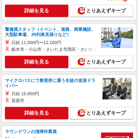
携帯販売スタッフ【softbank】
詳細を見る
時給1400円〜1450円（経験・能力による） ※
とりあえずキープ
残業代支給 ★交通費別途支給（規定あり） ゜
+゜・。○。・゜+゜・。○。・゜+゜ 入社祝い金10
熊本県熊本市中央区の家電量販店
万円支給(規定有) お友達を紹介頂くと, インセンテ
警備員スタッフ（イベント、道路、商業施設、
ィブ支給(規定有) ★月2回払い・週払い可能（規程
大型駐車場、JR列車見張りなど）
詳細を見る
キープ
有）★ ゜・。○。・゜+゜・。○。・゜+゜
日給 11,000円〜12,100円
栃木市・小山市・さいたま市西区・さいたま市岩槻区・久喜市・
紹介予定派遣
株式会社シエロ
詳細を見る
とりあえずキープ
【docomo】の携帯販売スタッフ
時給1200円〜1400円（経験・能力による） ※
残業代支給 ★交通費別途支給（規定あり） ゜
マイクロバスにて教習所に通う生徒の送迎ドラ
+゜・。○。・゜+゜・。○。・゜+゜ 入社祝い金10
イバー
熊本県熊本市中央区のdocomoショップ
万円支給(規定有) お友達を紹介頂くと, インセンテ
日給 15,850円
ィブ支給(規定有) ★月2回払い・週払い可能（規程
詳細を見る
キープ
有）★ ゜・。○。・゜+゜・。○。・゜+゜
箕面市
詳細を見る
とりあえずキープ
紹介予定派遣
株式会社シエロ
スマホ携帯販売【エーユー】
ラウンドワンの清掃作業員
月給259200円〜300000円（経験・能力によ