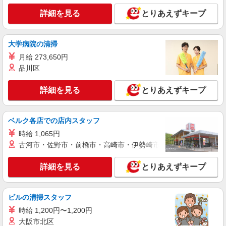
株式会社シエロ
詳細を見る
とりあえずキープ
【楽天モバイル】人気機種に詳しくなれる携帯
販売
時給1650円〜1850円（経験・能力による） ※
大学病院の清掃
残業代支給 ★交通費別途支給（規定あり） ゜
月給 273,650円
+゜・。○。・゜+゜・。○。・゜+゜ 入社祝い金10
熊本県熊本市中央区の楽天モバイルショップ
万円支給(規定有) お友達を紹介頂くと, インセンテ
品川区
ィブ支給(規定有) ★月2回払い・週払い可能（規程
詳細を見る
キープ
有）★ ゜・。○。・゜+゜・。○。・゜+゜
詳細を見る
とりあえずキープ
紹介予定派遣
株式会社シエロ
ベルク各店での店内スタッフ
【楽天モバイル】の店舗スタッフ
時給 1,065円
月給：245250円〜319150円 ＋賞与年2回＋イ
古河市・佐野市・前橋市・高崎市・伊勢崎市・太田市・館林市・
ンセンティブ ※経験・能力による ※残業代支給
★交通費別途支給（規定あり） ゜+゜・。○。・゜
熊本県熊本市中央区の楽天モバイルショップ
詳細を見る
とりあえずキープ
+゜・。○。・゜+゜ 入社祝い金10万円支給(規定
有) お友達を紹介頂くと, インセンティブ支給(規定
詳細を見る
キープ
有) ゜・。○。・゜+゜・。○。・゜+゜
ビルの清掃スタッフ
紹介予定派遣
時給 1,200円〜1,200円
株式会社シエロ
大阪市北区