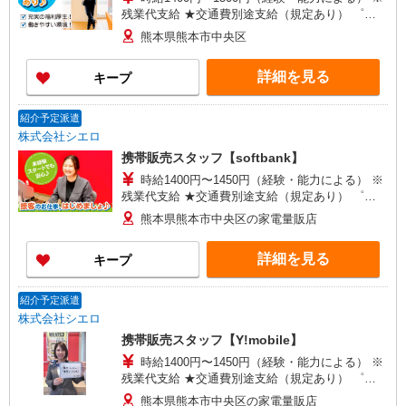
残業代支給 ★交通費別途支給（規定あり） ゜
+゜・。○。・゜+゜・。○。・゜+゜ 入社祝い金10
熊本県熊本市中央区
万円支給(規定有) お友達を紹介頂くと, インセンテ
ィブ支給(規定有) ★月2回払い・週払い可能（規程
詳細を見る
キープ
有）★ ゜・。○。・゜+゜・。○。・゜+゜
紹介予定派遣
株式会社シエロ
携帯販売スタッフ【softbank】
時給1400円〜1450円（経験・能力による） ※
残業代支給 ★交通費別途支給（規定あり） ゜
+゜・。○。・゜+゜・。○。・゜+゜ 入社祝い金10
熊本県熊本市中央区の家電量販店
万円支給(規定有) お友達を紹介頂くと, インセンテ
ィブ支給(規定有) ★月2回払い・週払い可能（規程
詳細を見る
キープ
有）★ ゜・。○。・゜+゜・。○。・゜+゜
紹介予定派遣
株式会社シエロ
携帯販売スタッフ【Y!mobile】
時給1400円〜1450円（経験・能力による） ※
残業代支給 ★交通費別途支給（規定あり） ゜
+゜・。○。・゜+゜・。○。・゜+゜ 入社祝い金10
熊本県熊本市中央区の家電量販店