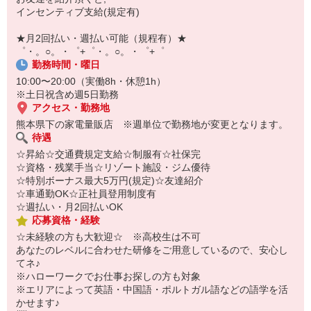
自宅に居ながらスマホでカンタン面接OK！
インセンティブ支給(規定有)
オンライン面談なのでスピード対応。
即日登録もOK♪
★月2回払い・週払い可能（規程有）★
゜・。○。・゜+゜・。○。・゜+゜
気になった方はお気軽にご相談ください！
勤務時間・曜日
10:00〜20:00（実働8h・休憩1h）
※土日祝含め週5日勤務
アクセス・勤務地
熊本県下の家電量販店 ※週単位で勤務地が変更となります。
待遇
☆昇給☆交通費規定支給☆制服有☆社保完
☆資格・残業手当☆リゾート施設・ジム優待
☆特別ボーナス最大5万円(規定)☆友達紹介
☆車通勤OK☆正社員登用制度有
☆週払い・月2回払いOK
応募資格・経験
☆未経験の方も大歓迎☆ ※高校生は不可
あなたのレベルに合わせた研修をご用意しているので、安心し
てネ♪
※ハローワークでお仕事お探しの方も対象
※エリアによって英語・中国語・ポルトガル語などの語学を活
かせます♪