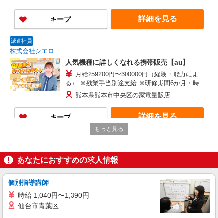
万円支給(規定有) お友達を紹介頂くと, インセンテ
ィブ支給(規定有) ★月2回払い・週払い可能（規程
詳細を見る
キープ
有）★ ゜・。○。・゜+゜・。○。・゜+゜
派遣社員
株式会社シエロ
人気機種に詳しくなれる携帯販売【au】
月給259200円〜300000円（経験・能力によ
る） ※残業手当別途支給 ※研修期間6か月・時給
1500円〜 ★交通費別途支給（規定あり） ゜
熊本県熊本市中央区の家電量販店
+゜・。○。・゜+゜・。○。・゜+゜ 入社祝い金10
万円支給(規定有) お友達を紹介頂くと, インセンテ
詳細を見る
キープ
ィブ支給(規定有) ゜・。○。・゜+゜・。○。・゜
+゜
もっと見る
派遣社員
株式会社シエロ
あなたにおすすめの求人情報
携帯販売スタッフ【Y!mobile】
時給1400円〜1450円（経験・能力による） ※
残業代支給 ★交通費別途支給（規定あり） ゜
個別指導講師
+゜・。○。・゜+゜・。○。・゜+゜ 入社祝い金10
熊本県熊本市中央区の家電量販店
時給 1,040円〜1,390円
万円支給(規定有) お友達を紹介頂くと, インセンテ
仙台市青葉区
ィブ支給(規定有) ★月2回払い・週払い可能（規程
詳細を見る
キープ
有）★ ゜・。○。・゜+゜・。○。・゜+゜