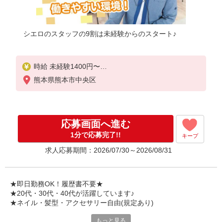
シエロのスタッフの9割は未経験からのスタート♪
時給 未経験1400円〜
時給 経験者1500円〜
熊本県熊本市中央区
※残業代支給
★交通費別途支給（規定あり）
゜+゜・。○。・゜+゜・。○。・゜+゜
応募画面へ進む
入社祝い金10万円支給(規定有)
1分で応募完了!!
キープ
お友達を紹介頂くと,
求人応募期間：2026/07/30～2026/08/31
インセンティブ支給(規定有)
★月2回払い・週払い可能（規程有）★
゜・。○。・゜+゜・。○。・゜+゜
★即日勤務OK！履歴書不要★
★20代・30代・40代が活躍しています♪
★ネイル・髪型・アクセサリー自由(規定あり)
もっと見る
各キャリアの新機種が特別価格で購入OK！！