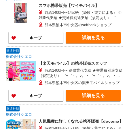
ィブ支給(規定有) ゜・。○。・゜+゜・。○。・゜
スマホ携帯販売【ワイモバイル】
+゜
時給1400円〜1450円（経験・能力による） ※
残業代支給 ★交通費別途支給（規定あり） ゜
+゜・。○。・゜+゜・。○。・゜+゜ 入社祝い金10
熊本県熊本市中央区のsoftbankショップ
万円支給(規定有) お友達を紹介頂くと, インセンテ
ィブ支給(規定有) ★月2回払い・週払い可能（規程
詳細を見る
キープ
有）★ ゜・。○。・゜+゜・。○。・゜+゜
派遣社員
株式会社シエロ
【楽天モバイル】の携帯販売スタッフ
時給1400円〜 ※残業代支給 ★交通費別途支給
（規定あり） ゜+゜・。○。・゜+゜・。○。・゜
+゜ 入社祝い金10万円支給(規定有) お友達を紹介
熊本県熊本市中央区の楽天モバイルショップ
頂くと, インセンティブ支給(規定有) ★月2回払
い・週払い可能（規程有）★ ゜・。○。・゜
詳細を見る
キープ
+゜・。○。・゜+゜
派遣社員
株式会社シエロ
人気機種に詳しくなれる携帯販売【docomo】
時給1400円〜1500円（経験・能力による） ※