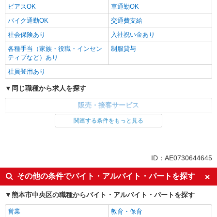
ピアスOK
車通勤OK
バイク通勤OK
交通費支給
社会保険あり
入社祝い金あり
各種手当（家族・役職・インセン
制服貸与
ティブなど）あり
社員登用あり
同じ職種から求人を探す
販売・接客サービス
家電・携帯販売
関連する条件をもっと見る
同じ特徴から求人を探す
未経験歓迎
ミドル（40代～）活躍中
ID：AE0730644645
英語が活かせる
ボーナス・賞与あり
その他の条件でバイト・アルバイト・パートを探す
日払い
車通勤OK
熊本市中央区の職種からバイト・アルバイト・パートを探す
交通費支給
社会保険あり
社員登用あり
営業
教育・保育