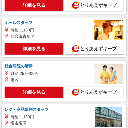
詳細を見る
とりあえずキープ
紹介予定派遣
株式会社シエロ
ホールスタッフ
スマホ携帯販売【ワイモバイル】
時給 1,150円
時給1400円〜1450円（経験・能力による） ※
残業代支給 ★交通費別途支給（規定あり） ゜
仙台市青葉区
+゜・。○。・゜+゜・。○。・゜+゜ 入社祝い金10
熊本県熊本市中央区の家電量販店
万円支給(規定有) お友達を紹介頂くと, インセンテ
詳細を見る
とりあえずキープ
ィブ支給(規定有) ★月2回払い・週払い可能（規程
詳細を見る
キープ
有）★ ゜・。○。・゜+゜・。○。・゜+゜
総合病院の清掃
紹介予定派遣
月給 257,400円
株式会社シエロ
港区
人気機種に詳しくなれる携帯販売【au】
月給259200円〜300000円（経験・能力によ
詳細を見る
とりあえずキープ
る） ※残業手当別途支給 ※研修期間6か月・時給
1500円〜 ★交通費別途支給（規定あり） ゜
熊本県熊本市中央区の家電量販店
+゜・。○。・゜+゜・。○。・゜+゜ 入社祝い金10
万円支給(規定有) お友達を紹介頂くと, インセンテ
レジ・商品陳列スタッフ
詳細を見る
キープ
ィブ支給(規定有) ゜・。○。・゜+゜・。○。・゜
時給 1,180円
+゜
堺市堺区
派遣社員