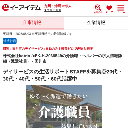
九州・沖縄
の求人
▼エリア変更
仕事情報
企業情報
更新日：2026/08/03 ※更新日時点の最新情報です
派遣社員
職種：田川市のデイサービス♪日勤のみ！残業ゼロで趣味も満喫
株式会社kotrio /●FK-H-2068549の介護職・ヘルパーの求人情報詳
細（派遣社員） - 田川市
デイサービスの生活サポートSTAFFを募集◎20代・
30代・40代・50代・60代活躍中