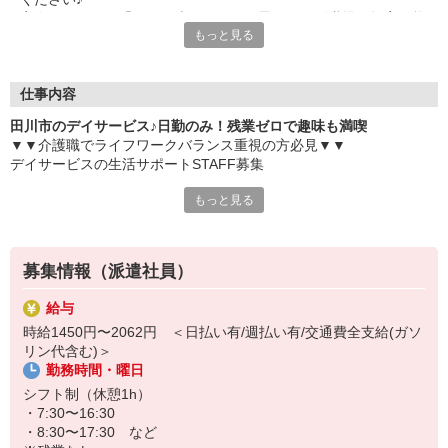
実際に見てみて「なんか違うな…」と思ったら別職場も提案可能
もっと見る
◎
仕事内容
田川市のデイサービス♪日勤のみ！残業ゼロで趣味も満喫
▼▼介護職でライフワークバランス重視の方必見▼▼
デイサービスの生活サポートSTAFF募集
もっと見る
〜お仕事内容〜
・ご利用者様の入浴・食事などの日常生活の介助
・レクリエーションの企画や実施
・見守り
募集情報（派遣社員）
・機能訓練（リハビリ）の補助
・送迎（運転できる方）
給与
など
時給1450円〜2062円 ＜日払い有/週払い有/交通費全支給(ガソ
リン代含む)＞
残業ゼロ・日勤のみだから、生活リズムも整いやすく、趣味や家族
勤務時間・曜日
の時間も大切にできます。
シフト制（休憩1h）
募集終了してしまう前にぜひご連絡ください♪
・7:30〜16:30
・8:30〜17:30 など