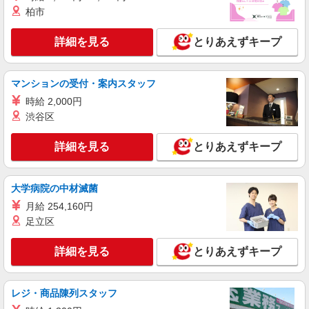
柏市
詳細を見る
キープ
詳細を見る
とりあえずキープ
派遣社員
（株）ウィルオブ・ワークCW 北九州支店/ms400201
介護スタッフ
マンションの受付・案内スタッフ
時給1300円 ◆前払い・日払い・週払いOK
時給 2,000円
福岡県田川市
渋谷区
詳細を見る
キープ
詳細を見る
とりあえずキープ
派遣社員
大学病院の中材滅菌
株式会社ブレイブ（マイナビグループ）/MDK40
月給 254,160円
介護スタッフ ◆デイサービス、サービス付き
高齢者向け住宅、グループホームなど様々な勤
足立区
務先から選べます。
未経験：時給1250〜1450円（資格・経験によ
る） 経験者：時給1450〜1650円（資格・経験によ
詳細を見る
とりあえずキープ
る） ◎月収例 時給1650円×1日8時間×22日（週5
福岡県田川市 【最寄駅】 ◆各線「田川伊田
日）＝29万400円 ◆昇給あり ◆支払い方法 ※日払
駅」 ◆各線「田川後藤寺駅」 ◆平成筑豊鉄道糸田
い/週払い/月払い対応も可能です。詳しくは面談時
線「大藪駅」 ★その他、近隣に多数勤務地ありま
レジ・商品陳列スタッフ
にご相談ください。 ◆交通費：別途全額支給 ※当
す！
詳細を見る