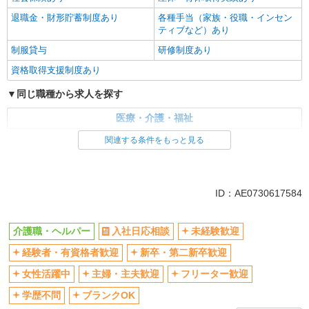
退職金・財形貯蓄制度あり
各種手当（家族・役職・インセン
ティブなど）あり
制服貸与
研修制度あり
資格取得支援制度あり
同じ職種から求人を探す
医療・介護・福祉
介護職・ヘルパー
関連する条件をもっと見る
同じ特徴から求人を探す
未経験歓迎
ミドル（40代～）活躍中
ID：AE0730617584
ボーナス・賞与あり
車通勤OK
交通費支給
社会保険あり
介護職・ヘルパー
入社日応相談
未経験歓迎
産休・育休取得実績あり
経験者・有資格者歓迎
新卒・第二新卒歓迎
女性活躍中
主婦・主夫歓迎
フリーター歓迎
学歴不問
ブランクOK