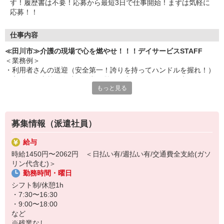
す！履歴書は不要！応募から最短3日で仕事開始！まずは気軽に
応募！！
仕事内容
≪田川市≫介護の現場で心を燃やせ！！！デイサービスSTAFF
＜業務例＞
・利用者さんの送迎（安全第一！誇りを持ってハンドルを握れ！）
・入浴や食事等の介助（日常の営みを支えることは、偉大な使
もっと見る
命！）
・レクリエーションの企画、実施（楽しませよ！笑顔を作り出
せ！）
・健康チェックや記録（小さな変化を見逃すな！仲間と共有を！）
募集情報（派遣社員）
・チームでの協力（孤独に戦うな！共に心を燃やせ！！！）
給与
未経験でも全く問題なし。
時給1450円〜2062円 ＜日払い有/週払い有/交通費全支給(ガソ
真面目に取り組めば着実に成長し、
リン代含む)＞
様々なことができるようになります！！
勤務時間・曜日
昨日の自分より、確実に仕事ができる自分になれる。
シフト制/休憩1h
・7:30〜16:30
応募を待っています！！！
・9:00〜18:00
など
※残業なし