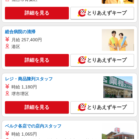
日）＝29万400円 ◆昇給あり ◆支払い方法 ※日払
駅」 ◆各線「田川後藤寺駅」 ◆平成筑豊鉄道糸田
い/週払い/月払い対応も可能です。詳しくは面談時
線「大藪駅」 ★その他、近隣に多数勤務地ありま
にご相談ください。 ◆交通費：別途全額支給 ※当
詳細を見る
とりあえずキープ
す！
詳細を見る
キープ
社規定あり
派遣社員
総合病院の清掃
株式会社kotrio /●FK-H-1849296
月給 257,400円
[ 面接なし ]田川伊田駅近くの支援員★社会活
港区
動の見守りなど
時給1450円〜2062円 ＜日払い有/週払い有/交
詳細を見る
とりあえずキープ
通費全支給(ガソリン代含む)＞
最寄り：田川伊田駅
レジ・商品陳列スタッフ
詳細を見る
キープ
時給 1,180円
堺市堺区
派遣社員
株式会社kotrio /●FK-H-2021716
詳細を見る
とりあえずキープ
田川市*デイでの生活補助☆新たなスキルを身
につけて長く働く♪
ベルク各店での店内スタッフ
時給1450円〜2062円 ＜日払い有/週払い有/交
通費全支給(ガソリン代含む)＞
時給 1,065円