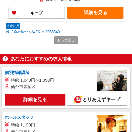
詳細を見る
キープ
派遣社員
株式会社kotrio /●FK-H-2068549
田川市のデイサービス♪日勤のみ！残業ゼロで
もっと見る
趣味も満喫
時給1450円〜2062円 ＜日払い有/週払い有/交
通費全支給(ガソリン代含む)＞
あなたにおすすめの求人情報
最寄り：田川伊田駅
個別指導講師
詳細を見る
キープ
時給 1,040円〜1,390円
仙台市青葉区
派遣社員
株式会社ブレイブ（マイナビグループ）/MDK40
詳細を見る
とりあえずキープ
介護スタッフ ◆デイサービス、サービス付き
高齢者向け住宅、グループホームなど様々な勤
務先から選べます。
未経験：時給1250〜1450円（資格・経験によ
ホールスタッフ
る） 経験者：時給1450〜1650円（資格・経験によ
時給 1,150円
る） ◎月収例 時給1650円×1日8時間×22日（週5
福岡県田川市 【最寄駅】 ◆各線「田川伊田
仙台市青葉区