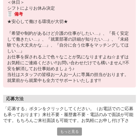
＜休日＞
シフトによりお休み決定
備考
★安心して働ける環境が大切★
『希望や制約があるけど介護の仕事がしたい…』、『長く安定
して働きたい…』、『就業部署の詳細が知りたい…』、『未経
験でも大丈夫かな…』、『自分に合う仕事をマッチングしてほ
しい…』
お仕事を探される上で色々なことが気になりますよね☆まずは
お気軽にご連絡ください!!お問い合わせだけでも構いません!!不
安を解消してお仕事始めましょう♪
当社はスタッフの皆様お一人お一人に専属の担当がおります。
就業前から就業中も全力でサポートいたします!!
応募方法
「応募する」ボタンをクリックしてください。（お電話でのご応募
も承っております）来社不要・履歴書不要・電話のみで面談が可能
です。もちろんご来社面談も可能です。お気軽にお申し付け下さ
い。
もっと見る