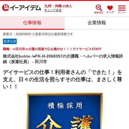
九州・沖縄
の求人
▼エリア変更
仕事情報
企業情報
更新日：2026/08/03 ※更新日時点の最新情報です
派遣社員
職種：≪田川市≫介護の現場で心を燃やせ！！！デイサービスSTAFF
株式会社kotrio /●FK-H-2068357の介護職・ヘルパーの求人情報詳
細（派遣社員） - 田川市
デイサービスの仕事！利用者さんの「できた！」を
支え、日々の生活を照らすその仕事は、まさしく尊
い！！