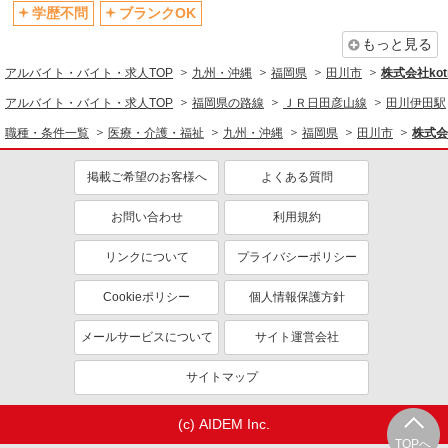
学歴不問
ブランクOK
もっと見る
アルバイト・バイト・求人TOP
九州・沖縄
福岡県
田川市
株式会社kotr
アルバイト・バイト・求人TOP
福岡県の路線
ＪＲ日田彦山線
田川伊田駅
職種・条件一覧
医療・介護・福祉
九州・沖縄
福岡県
田川市
株式会社
掲載ご希望のお客様へ
よくある質問
お問い合わせ
利用規約
リンクについて
プライバシーポリシー
Cookieポリシー
個人情報保護方針
メールサービスについて
サイト運営会社
サイトマップ
(c) AIDEM Inc.
TOPへ