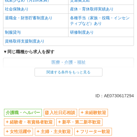
残業少なめ（月20h未満）
交通費支給
社会保険あり
産休・育休取得実績あり
退職金・財形貯蓄制度あり
各種手当（家族・役職・インセン
ティブなど）あり
制服貸与
研修制度あり
資格取得支援制度あり
同じ職種から求人を探す
医療・介護・福祉
介護職・ヘルパー
関連する条件をもっと見る
同じ特徴から求人を探す
未経験歓迎
ミドル（40代～）活躍中
ID：AE0730617294
ボーナス・賞与あり
車通勤OK
交通費支給
社会保険あり
介護職・ヘルパー
入社日応相談
未経験歓迎
産休・育休取得実績あり
経験者・有資格者歓迎
新卒・第二新卒歓迎
女性活躍中
主婦・主夫歓迎
フリーター歓迎