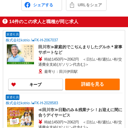
シェアする
URLをシェア
14
件のこの求人と職種が同じ求人
派遣社員
株式会社kotrio /●FK-H-2067037
田川市≫家庭的でこぢんまりしたグルホ＊家事
サポートなど
時給1450円〜2062円 ＜日払い有/週払い有/交
通費全支給(ガソリン代含む)＞
最寄り：田川伊田駅
詳細を見る
キープ
派遣社員
株式会社kotrio /●FK-H-2028583
≪田川市≫日勤のみ＆残業ナシ！お迎えに間に
合うデイサービス
時給1450円〜2062円 ＜日払い有/週払い有/交
通費全支給(ガソリン代含む)＞