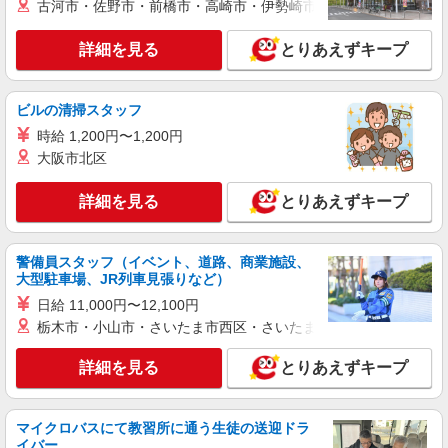
最寄り：田川伊田駅
古河市・佐野市・前橋市・高崎市・伊勢崎市・太田市・館林市・
詳細を見る
キープ
詳細を見る
とりあえずキープ
派遣社員
ビルの清掃スタッフ
株式会社kotrio /●FK-H-2066821
田川市＊グループホームSTAFF＊経験不問◎
時給 1,200円〜1,200円
日収1.1万円も可
大阪市北区
時給1450円〜2062円 ＜日払い有/週払い有/交
通費全支給(ガソリン代含む)＞
詳細を見る
とりあえずキープ
最寄り：田川伊田駅
警備員スタッフ（イベント、道路、商業施設、
詳細を見る
キープ
大型駐車場、JR列車見張りなど）
日給 11,000円〜12,100円
派遣社員
栃木市・小山市・さいたま市西区・さいたま市岩槻区・久喜市・
株式会社kotrio /●FK-H-2086391
＜田川市＞小さなデイサービスSTAFF募集≪
詳細を見る
とりあえずキープ
週3勤務≫≪夕方退社≫
時給1450円〜2062円 ＜日払い有/週払い有/交
通費全支給(ガソリン代含む)＞
マイクロバスにて教習所に通う生徒の送迎ドラ
最寄り：田川伊田駅
イバー