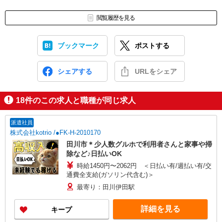
閲覧履歴を見る
ブックマーク
ポストする
シェアする
URLをシェア
18
件のこの求人と職種が同じ求人
派遣社員
株式会社kotrio /●FK-H-2010170
田川市＊少人数グルホで利用者さんと家事や掃
除など♪日払いOK
時給1450円〜2062円 ＜日払い有/週払い有/交
通費全支給(ガソリン代含む)＞
最寄り：田川伊田駅
詳細を見る
キープ