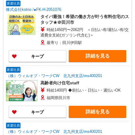
派遣社員
株式会社kotrio /●FK-H-2051076
タイパ最強！希望の働き方が叶う有料住宅のス
タッフ★＠田川市
時給1450円〜2062円 ＜日払い有/週払い有/交
通費全支給(ガソリン代含む)＞
最寄り：田川伊田駅
詳細を見る
キープ
派遣社員
（株）ウィルオブ・ワークCW 北九州支店/ms400201
高齢者向け住宅staff
時給1400円 ◆前払い・日払い・週払いOK
福岡県田川市
詳細を見る
キープ
派遣社員
（株）ウィルオブ・ワークCW 北九州支店/ms400201