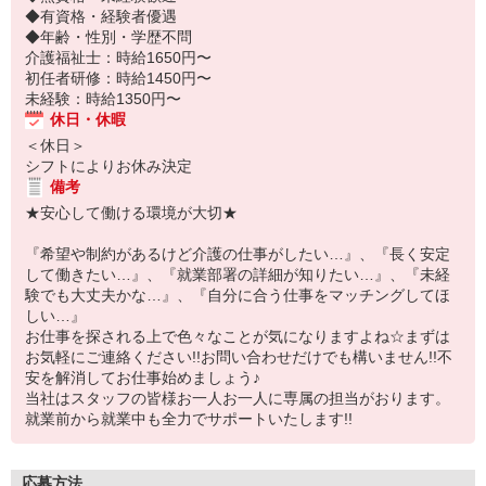
◆有資格・経験者優遇
◆年齢・性別・学歴不問
介護福祉士：時給1650円〜
初任者研修：時給1450円〜
未経験：時給1350円〜
休日・休暇
＜休日＞
シフトによりお休み決定
備考
★安心して働ける環境が大切★
『希望や制約があるけど介護の仕事がしたい…』、『長く安定
して働きたい…』、『就業部署の詳細が知りたい…』、『未経
験でも大丈夫かな…』、『自分に合う仕事をマッチングしてほ
しい…』
お仕事を探される上で色々なことが気になりますよね☆まずは
お気軽にご連絡ください!!お問い合わせだけでも構いません!!不
安を解消してお仕事始めましょう♪
当社はスタッフの皆様お一人お一人に専属の担当がおります。
就業前から就業中も全力でサポートいたします!!
応募方法