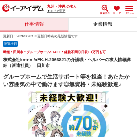
九州・沖縄
の求人
▼エリア変更
仕事情報
企業情報
更新日：2026/08/03 ※更新日時点の最新情報です
派遣社員
職種：田川市＊グループホームSTAFF＊経験不問◎日収1.1万円も可
株式会社kotrio /●FK-H-2066821の介護職・ヘルパーの求人情報詳
細（派遣社員） - 田川市
グループホームで生活サポート等を担当！あたたか
い雰囲気の中で働けます◎無資格・未経験歓迎♪