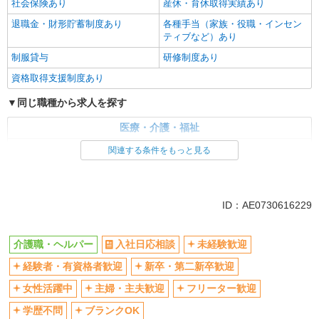
社会保険あり
産休・育休取得実績あり
退職金・財形貯蓄制度あり
各種手当（家族・役職・インセン
ティブなど）あり
制服貸与
研修制度あり
資格取得支援制度あり
同じ職種から求人を探す
医療・介護・福祉
介護職・ヘルパー
関連する条件をもっと見る
同じ特徴から求人を探す
未経験歓迎
ミドル（40代～）活躍中
ID：AE0730616229
ボーナス・賞与あり
車通勤OK
交通費支給
社会保険あり
介護職・ヘルパー
入社日応相談
未経験歓迎
産休・育休取得実績あり
経験者・有資格者歓迎
新卒・第二新卒歓迎
女性活躍中
主婦・主夫歓迎
フリーター歓迎
学歴不問
ブランクOK