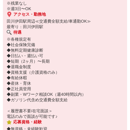
※残業なし
※週3日〜OK
アクセス・勤務地
田川伊田駅周辺≪交通費全額支給/車通勤OK≫
最寄り：田川伊田駅
待遇
※各種規定有
◆社会保険完備
◆無料定期健康診断
◆日払い・週払い可
◆短期（2ヶ月）〜長期
◆退職金制度
◆資格支援（介護資格のみ）
◆有給休暇
◆産休・育休
◆正社員登用
◆副業・Wワーク相談OK（週40時間以内）
◆ガソリン代含め交通費全額支給
＜履歴書不要/在宅面談＞
電話のみで面談が可能です♪
応募資格・経験
◆無資格・未経験歓迎