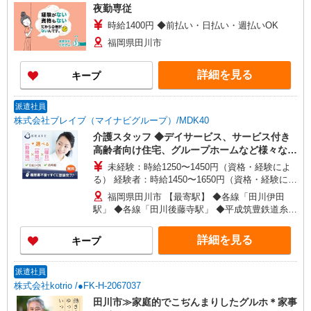
夜勤専従
時給1400円 ◆前払い・日払い・週払いOK
福岡県田川市
詳細を見る
キープ
派遣社員
株式会社ブレイブ（マイナビグループ）/MDK40
介護スタッフ ◆デイサービス、サービス付き
高齢者向け住宅、グループホームなど様々な勤
務先から選べます。
未経験：時給1250〜1450円（資格・経験によ
る） 経験者：時給1450〜1650円（資格・経験によ
る） ◎月収例 時給1650円×1日8時間×22日（週5
福岡県田川市 【最寄駅】 ◆各線「田川伊田
日）＝29万400円 ◆昇給あり ◆支払い方法 ※日払
駅」 ◆各線「田川後藤寺駅」 ◆平成筑豊鉄道糸田
い/週払い/月払い対応も可能です。詳しくは面談時
線「大藪駅」 ★その他、近隣に多数勤務地ありま
にご相談ください。 ◆交通費：別途全額支給 ※当
す！
詳細を見る
キープ
社規定あり
派遣社員
株式会社kotrio /●FK-H-2067037
田川市≫家庭的でこぢんまりしたグルホ＊家事