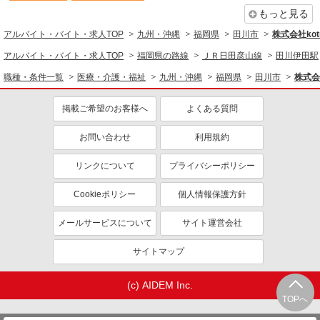
もっと見る
アルバイト・バイト・求人TOP
九州・沖縄
福岡県
田川市
株式会社kotr
アルバイト・バイト・求人TOP
福岡県の路線
ＪＲ日田彦山線
田川伊田駅
職種・条件一覧
医療・介護・福祉
九州・沖縄
福岡県
田川市
株式会社
掲載ご希望のお客様へ
よくある質問
お問い合わせ
利用規約
リンクについて
プライバシーポリシー
Cookieポリシー
個人情報保護方針
メールサービスについて
サイト運営会社
サイトマップ
(c) AIDEM Inc.
TOPへ