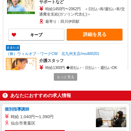
サポートなど
時給1450円〜2062円 ＜日払い有/週払い有/交
通費全支給(ガソリン代含む)＞
最寄り：田川伊田駅
詳細を見る
キープ
派遣社員
（株）ウィルオブ・ワークCW 北九州支店/ms400201
介護スタッフ
時給1300円 ◆前払い・日払い・週払いOK
福岡県田川市
もっと見る
詳細を見る
キープ
あなたにおすすめの求人情報
派遣社員
（株）ウィルオブ・ワークCW 北九州支店/ms400201
個別指導講師
高齢者向けマンションstaff
時給 1,040円〜1,390円
時給1400円 ◆前払い・日払い・週払いOK
仙台市青葉区
福岡県田川市