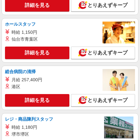
詳細を見る
とりあえずキープ
詳細を見る
キープ
ホールスタッフ
派遣社員
時給 1,150円
株式会社kotrio /●FK-H-2012227
仙台市青葉区
田川市｜未経験でも大丈夫◎研修が手厚い有料
住宅の介護♪
詳細を見る
とりあえずキープ
時給1450円〜2062円 ＜日払い有/週払い有/交
通費全支給(ガソリン代含む)＞
最寄り：田川伊田駅
総合病院の清掃
月給 257,400円
詳細を見る
キープ
港区
派遣社員
詳細を見る
とりあえずキープ
株式会社kotrio /●FK-H-2009535
向かう先は、笑顔の待つ場所！デイサービスの
サポート＆送迎STAFF
レジ・商品陳列スタッフ
時給1450円〜2062円 ＜日払い有/週払い有/交
時給 1,180円
通費全支給(ガソリン代含む)＞
堺市堺区
最寄り：田川伊田駅