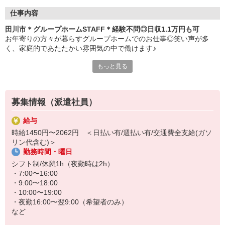
仕事内容
田川市＊グループホームSTAFF＊経験不問◎日収1.1万円も可
お年寄りの方々が暮らすグループホームでのお仕事◎笑い声が多
く、家庭的であたたかい雰囲気の中で働けます♪
もっと見る
≪おもなお仕事≫
・料理や洗濯などの生活サポート
・食事や入浴などの介助
募集情報（派遣社員）
・外出の付き添い
・健康状態のチェック
給与
など
時給1450円〜2062円 ＜日払い有/週払い有/交通費全支給(ガソ
リン代含む)＞
お手伝いが中心なので無資格・未経験の方も大歓迎！すぐに慣れて
勤務時間・曜日
活躍できます◎
シフト制/休憩1h（夜勤時は2h）
まずはお気軽にご応募ください♪
・7:00〜16:00
・9:00〜18:00
≪日収例≫※初任者研修修了者の場合
・10:00〜19:00
時給1450円×実働8h＝1万1600円
・夜勤16:00〜翌9:00（希望者のみ）
など