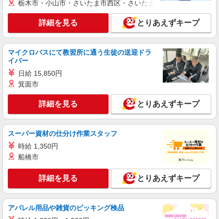
栃木市・小山市・さいたま市西区・さいたま市岩槻区・久喜市・
詳細を見る
キープ
詳細を見る
とりあえずキープ
派遣社員
株式会社kotrio /●FK-H-2067902
マイクロバスにて教習所に通う生徒の送迎ドラ
田川市｜まずは送迎業務で活躍しよう◎デイサ
イバー
ービスSTAFF
日給 15,850円
時給1450円〜2062円 ＜日払い有/週払い有/交
箕面市
通費全支給(ガソリン代含む)＞
最寄り：田川伊田駅
詳細を見る
とりあえずキープ
詳細を見る
キープ
スーパー資材の仕分け作業スタッフ
派遣社員
時給 1,350円
株式会社kotrio /●FK-H-1849296
船橋市
[ 面接なし ]田川伊田駅近くの支援員★社会活
動の見守りなど
詳細を見る
とりあえずキープ
時給1450円〜2062円 ＜日払い有/週払い有/交
通費全支給(ガソリン代含む)＞
最寄り：田川伊田駅
アパレル用品や雑貨のピッキング検品