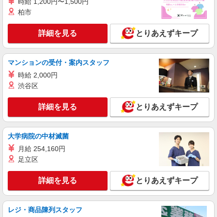
時給 1,200円〜1,500円
詳細を見る
キープ
柏市
派遣社員
詳細を見る
とりあえずキープ
株式会社kotrio /●FK-H-2068357
≪田川市≫介護の現場で心を燃やせ！！！デイ
サービスSTAFF
マンションの受付・案内スタッフ
時給1450円〜2062円 ＜日払い有/週払い有/交
時給 2,000円
通費全支給(ガソリン代含む)＞
渋谷区
最寄り：田川伊田駅
詳細を見る
とりあえずキープ
詳細を見る
キープ
大学病院の中材滅菌
派遣社員
株式会社kotrio /●FK-H-2028583
月給 254,160円
≪田川市≫日勤のみ＆残業ナシ！お迎えに間に
足立区
合うデイサービス
時給1450円〜2062円 ＜日払い有/週払い有/交
詳細を見る
とりあえずキープ
通費全支給(ガソリン代含む)＞
最寄り：田川伊田駅
レジ・商品陳列スタッフ