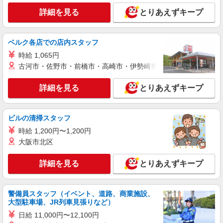
詳細を見る
とりあえずキープ
詳細を見る
キープ
派遣社員
ベルク各店での店内スタッフ
株式会社kotrio /●FK-H-2068549
時給 1,065円
田川市のデイサービス♪日勤のみ！残業ゼロで
古河市・佐野市・前橋市・高崎市・伊勢崎市・太田市・館林市・
趣味も満喫
時給1450円〜2062円 ＜日払い有/週払い有/交
詳細を見る
とりあえずキープ
通費全支給(ガソリン代含む)＞
最寄り：田川伊田駅
ビルの清掃スタッフ
詳細を見る
キープ
時給 1,200円〜1,200円
大阪市北区
派遣社員
株式会社kotrio /●FK-H-2086391
詳細を見る
とりあえずキープ
＜田川市＞小さなデイサービスSTAFF募集≪
週3勤務≫≪夕方退社≫
時給1450円〜2062円 ＜日払い有/週払い有/交
警備員スタッフ（イベント、道路、商業施設、
通費全支給(ガソリン代含む)＞
大型駐車場、JR列車見張りなど）
最寄り：田川伊田駅
日給 11,000円〜12,100円