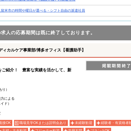
久留米市の時間や曜日が選べる・シフト自由の派遣社員
の求人の応募期間は既に終了しております。
ディカルケア事業部/博多オフィス【看護助手】
をご紹介！ 豊富な実績を活かして、新
あり）
能力による
エイド）
駅
面接OK
職場見学OKまたは説明会あり
未経験歓迎
経験者・有資格者
主婦・主夫歓迎
フリーター歓迎
学歴不問
ブランクOK