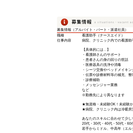
募集情報（アルバイト・パート・派遣社員）
職種
看護助手（ナースエイド）
仕事内容
病院、クリニック内での看護助
【具体的には…】
・看護師さんのサポート
・患者さんの身の回りの世話
・医療器具の洗浄や消毒
・シーツ交換やベッドメイキン
・伝票や診療材料等の補充、整
・診療補助
・メッセンジャー業務
など
※勤務先により異なります
★無資格・未経験OK！未経験
★病院、クリニック内は冷暖房
あなたのスキルに合わせて少し
20代・30代・40代・50代・60
若手からミドル、中高年（エル