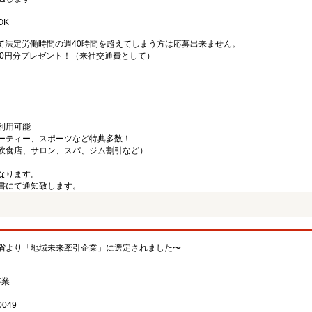
OK
て法定労働時間の週40時間を超えてしまう方は応募出来ません。
000円分プレゼント！（来社交通費として）
利用可能
ーティー、スポーツなど特典多数！
飲食店、サロン、スパ、ジム割引など）
なります。
書にて通知致します。
省より「地域未来牽引企業」に選定されました〜
事業
049