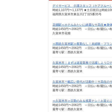
デイサービス 介護スタッフ（ケアクルー
時給1,107円〜1,137円 ★土日祝日は時
福岡県久留米市東合川2丁目5番35号
花畑駅≪ホテルみたいに綺麗なサ高住★身
時給1450円〜2062円 ＜日払い有/週払い
久留米市花畑
≪西鉄久留米駅≫夜勤なし！未経験・ブラン
時給1450円〜2062円 ＜日払い有/週払い
最寄り駅：西鉄久留米
久留米市｜まずは送迎業務で活躍しよう◎デイ
時給1450円〜2062円 ＜日払い有/週払い
最寄り駅：西鉄久留米
久留米市＊幅広い世代が活動中！サ高住のサポ
時給1450円〜2062円 ＜日払い有/週払い
最寄り駅：西鉄久留米
≪久留米市≫日勤のみ＆残業ナシ！お迎え
時給1450円〜2062円 ＜日払い有/週払い
最寄り駅：西鉄久留米