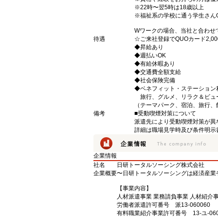
※22時〜翌5時は18歳以上
※福祉系の学校に通う学生さん
Wワークの場合、当社と合わせ
待遇
☆ご来社登録でQUOカード2,
◆昇給あり
◆週払いOK
◆有給休暇あり
◆交通費全額支給
◆社会保険完備
◆ベネフィット・ステーション
旅行、グルメ、リラク＆ビュ
（テーマパーク、宿泊、旅行、
備考
■受動喫煙対策について
派遣先により受動喫煙対策が異
詳細は職場見学時及び条件明示
企業情報
社名
日研トータルソーシング株式会社
企業概要
〜日研トータルソーシングは経済産業
【事業内容】
人材派遣事業 業務請負事業 人材紹介
労働者派遣許可番号 派13-060060
有料職業紹介事業許可番号 13-ユ-060