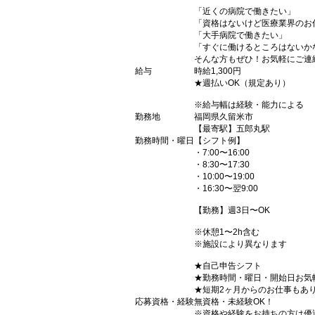
「近くの病院で働きたい」
「資格はないけど医療業界のお
「大手病院で働きたい」
「すぐに働けるところはないか
そんな方もぜひ！お気軽にご連
給与
時給1,300円
★週払いOK（規定あり）
※給与幅は経験・能力による
勤務地
福岡県久留米市
【最寄駅】五郎丸駅
勤務時間・曜日
【シフト例】
・7:00〜16:00
・8:30〜17:30
・10:00〜19:00
・16:30〜翌9:00
【勤務】週3日〜OK
※休憩1〜2h含む
※施設により異なります
★自己申告シフト
★勤務時間・曜日・開始日お気
★短期2ヶ月からのお仕事もあ
応募資格・経験
無資格・未経験OK！
※資格や経験をお持ちの方は優