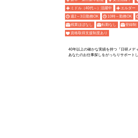
ミドル（40代～）活躍中
エルダー
週2～3日勤務OK
10時～勤務OK
残業ほぼなし
転勤なし
登録制
資格取得支援制度あり
40年以上の確かな実績を持つ『日研メデ
あなたのお仕事探しをがっちりサポート