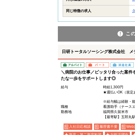
同じ特徴の求人
こ
日研トータルソーシング株式会社 メ
アルバイト
パート
派遣社員
＼病院のお仕事／ピッタリ合った案件
たな一歩をサポートします◎
給与
時給1,300円
★週払いOK（規定
※給与幅は経験・
職種
看護助手（ナース
勤務地
福岡県久留米市
【最寄駅】五郎丸
入社日応相談
履歴書不要
Web
新卒・第二新卒歓迎
女性活躍中