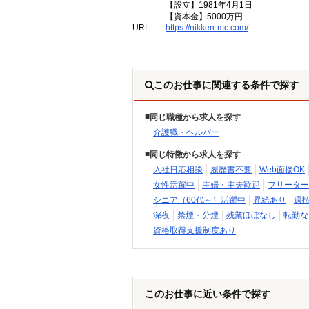
【設立】1981年4月1日
【資本金】5000万円
URL
https://nikken-mc.com/
このお仕事に関連する条件で探す
同じ職種から求人を探す
介護職・ヘルパー
同じ特徴から求人を探す
入社日応相談
履歴書不要
Web面接OK
女性活躍中
主婦・主夫歓迎
フリーター
シニア（60代～）活躍中
昇給あり
週
深夜
禁煙・分煙
残業ほぼなし
転勤な
資格取得支援制度あり
このお仕事に近い条件で探す