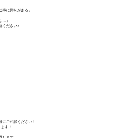
仕事に興味がある」
な…」
絡ください♪
軽にご相談ください！
ります！
遇します