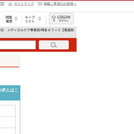
質問
サイトマップ
掲載ご希望のお客様へ
閲覧
キープ
0
0
履歴
リスト
ログイン
会社 メディカルケア事業部/博多オフィス【看護助
の求人はこ