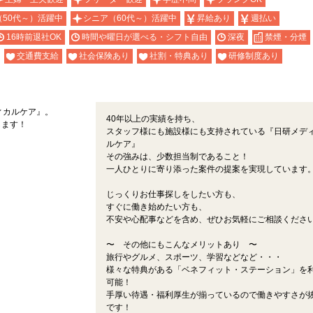
（50代～）活躍中
シニア（60代～）活躍中
昇給あり
週払い
16時前退社OK
時間や曜日が選べる・シフト自由
深夜
禁煙・分煙
交通費支給
社会保険あり
社割・特典あり
研修制度あり
ィカルケア』。
40年以上の実績を持ち、
します！
スタッフ様にも施設様にも支持されている『日研メデ
ルケア』
その強みは、少数担当制であること！
一人ひとりに寄り添った案件の提案を実現しています
じっくりお仕事探しをしたい方も、
すぐに働き始めたい方も、
不安や心配事などを含め、ぜひお気軽にご相談くださ
〜 その他にもこんなメリットあり 〜
旅行やグルメ、スポーツ、学習などなど・・・
様々な特典がある「ベネフィット・ステーション」を
可能！
手厚い待遇・福利厚生が揃っているので働きやすさが
です！