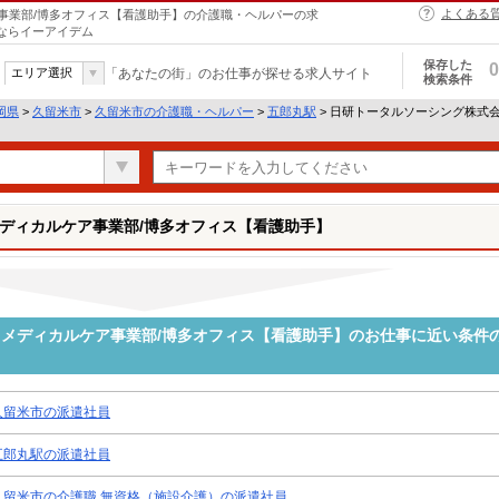
よくある
事業部/博多オフィス【看護助手】の介護職・ヘルパーの求
とならイーアイデム
保存した
0
エリア選択
「あなたの街」のお仕事が探せる求人サイト
検索条件
岡県
>
久留米市
>
久留米市の介護職・ヘルパー
>
五郎丸駅
> 日研トータルソーシング株式
ディカルケア事業部/博多オフィス【看護助手】
メディカルケア事業部/博多オフィス【看護助手】のお仕事に近い条件
久留米市の派遣社員
五郎丸駅の派遣社員
久留米市の介護職 無資格（施設介護）の派遣社員