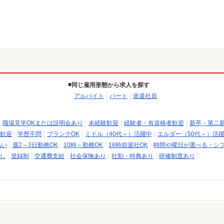
同じ雇用形態から求人を探す
アルバイト
パート
派遣社員
職場見学OKまたは説明会あり
未経験歓迎
経験者・有資格者歓迎
新卒・第二
歓迎
学歴不問
ブランクOK
ミドル（40代～）活躍中
エルダー（50代～）活
払い
週2～3日勤務OK
10時～勤務OK
16時前退社OK
時間や曜日が選べる・シ
し
登録制
交通費支給
社会保険あり
社割・特典あり
研修制度あり