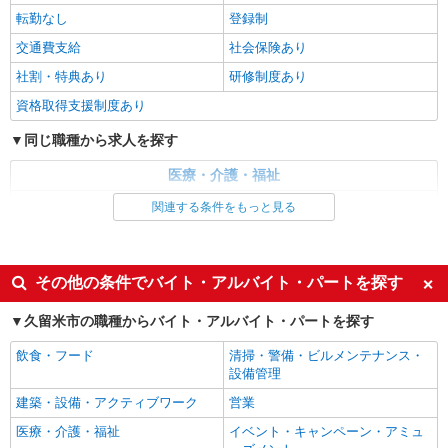
＊花畑＊。日払可
転勤なし
登録制
時給1450円〜2062円 ＜日払い有/週払い有/交
交通費支給
社会保険あり
通費全支給(ガソリン代含む)＞
社割・特典あり
研修制度あり
久留米市花畑
資格取得支援制度あり
詳細を見る
キープ
同じ職種から求人を探す
派遣社員
医療・介護・福祉
株式会社kotrio /●FK-H-2068667
介護職・ヘルパー
関連する条件をもっと見る
＼収入アップを全面サポート／小規模デイ
STAFF｜資格支援制度あり
同じ特徴から求人を探す
時給1450円〜2062円 ＜日払い有/週払い有/交
通費全支給(ガソリン代含む)＞
未経験歓迎
ミドル（40代～）活躍中
その他の条件でバイト・アルバイト・パートを探す
久留米市花畑
週2～3日勤務OK
深夜
久留米市の職種からバイト・アルバイト・パートを探す
交通費支給
社会保険あり
詳細を見る
キープ
飲食・フード
清掃・警備・ビルメンテナンス・
設備管理
派遣社員
建築・設備・アクティブワーク
営業
株式会社kotrio /●FK-H-2068450
≪久留米市≫介護の現場で心を燃やせ！！！デ
医療・介護・福祉
イベント・キャンペーン・アミュ