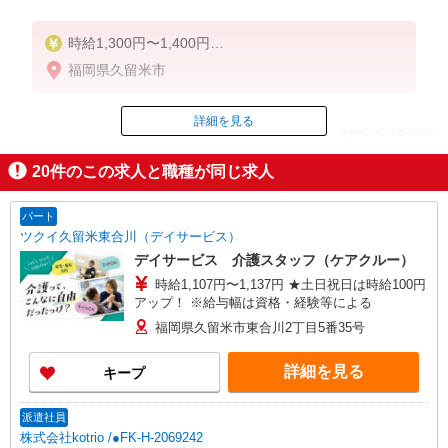
時給1,300円〜1,400円
★週払いOK（規定あり）
福岡県久留米市
※給与幅は経験・能力による
詳細を見る
ID：AE0626558808
20
件のこの求人と職種が同じ求人
掲載期間終了
パート
ツクイ久留米東合川（デイサービス）
デイサービス 介護スタッフ（ケアクルー）
時給1,107円〜1,137円 ★土日祝日は時給100円
アップ！ ※給与幅は資格・経験等による
福岡県久留米市東合川2丁目5番35号
詳細を見る
キープ
派遣社員
株式会社kotrio /●FK-H-2069242