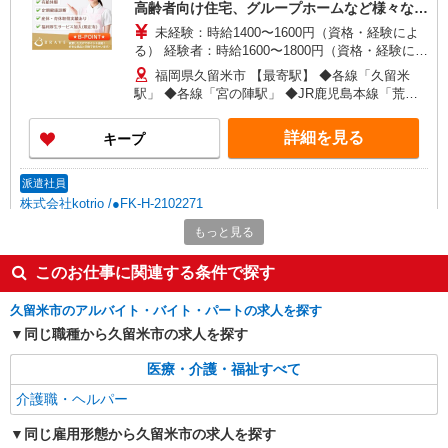
高齢者向け住宅、グループホームなど様々な勤
務先から選べます。
未経験：時給1400〜1600円（資格・経験によ
る） 経験者：時給1600〜1800円（資格・経験によ
る） ◎月収例 時給1800円×1日8時間×22日（週5
福岡県久留米市 【最寄駅】 ◆各線「久留米
日）＝31万6800円 ◆昇給あり ◆支払い方法 ※日
駅」 ◆各線「宮の陣駅」 ◆JR鹿児島本線「荒木
払い/週払い/月払い対応も可能です。詳しくは面談
駅」 ★その他、近隣に多数勤務地あります！
時にご相談ください。 ◆交通費：別途全額支給 ※
詳細を見る
キープ
当社規定あり
派遣社員
株式会社kotrio /●FK-H-2102271
久留米市＊サ高住STAFF＊曜日不問・週3〜
もっと見る
OK！働きやすさ◎
時給1450円〜2062円 ＜日払い有/週払い有/交
このお仕事に関連する条件で探す
通費全支給(ガソリン代含む)＞
久留米市のアルバイト・バイト・パートの求人を探す
久留米市花畑
同じ職種から久留米市の求人を探す
詳細を見る
キープ
医療・介護・福祉すべて
介護職・ヘルパー
派遣社員
株式会社kotrio /●FK-H-1880005
同じ雇用形態から久留米市の求人を探す
花畑駅≪ホテルみたいに綺麗なサ高住★身体負