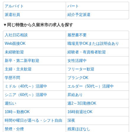
担少ない仕事
アルバイト
パート
時給1450円〜2062円 ＜日払い有/週払い有/交
派遣社員
紹介予定派遣
通費全支給(ガソリン代含む)＞
同じ特徴から久留米市の求人を探す
久留米市花畑
入社日応相談
履歴書不要
詳細を見る
キープ
Web面接OK
職場見学OKまたは説明会あり
未経験歓迎
派遣社員
経験者・有資格者歓迎
株式会社kotrio /●FK-H-2028582
新卒・第二新卒歓迎
女性活躍中
≪久留米市≫日勤のみ＆残業ナシ！お迎えに間
主婦・主夫歓迎
フリーター歓迎
に合うデイサービス
時給1450円〜2062円 ＜日払い有/週払い有/交
学歴不問
ブランクOK
通費全支給(ガソリン代含む)＞
ミドル（40代～）活躍中
エルダー（50代～）活躍中
最寄り駅：西鉄久留米
シニア（60代～）活躍中
昇給あり
詳細を見る
週払い
キープ
週2～3日勤務OK
10時～勤務OK
16時前退社OK
派遣社員
時間や曜日が選べる・シフト自由
深夜
株式会社kotrio /●FK-H-1848833
禁煙・分煙
残業ほぼなし
シニア向けマンションで見守り・食事配膳など