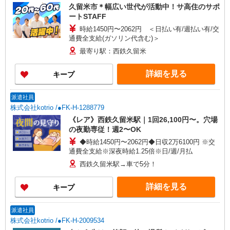
久留米市＊幅広い世代が活動中！サ高住のサポ
ートSTAFF
時給1450円〜2062円 ＜日払い有/週払い有/交
通費全支給(ガソリン代含む)＞
最寄り駅：西鉄久留米
詳細を見る
キープ
派遣社員
株式会社kotrio /●FK-H-1288779
《レア》西鉄久留米駅｜1回26,100円〜。穴場
の夜勤専従！週2〜OK
◆時給1450円〜2062円◆日収2万6100円 ※交
通費全支給※深夜時給1.25倍※日/週/月払
西鉄久留米駅→車で5分！
詳細を見る
キープ
派遣社員
株式会社kotrio /●FK-H-2009534