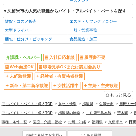
イサービスSTAFF
ーズメント
時給1450円〜2062円 ＜日払い有/週払い有/交
久留米市の人気の職種からバイト・アルバイト・パートを探す
通費全支給(ガソリン代含む)＞
久留米市花畑
雑貨・コスメ販売
エステ・リフレクソロジー
大型ドライバー
一般・営業事務
詳細を見る
キープ
梱包・仕分け・ピッキング
食品製造・加工
派遣社員
株式会社kotrio /●FK-H-1880050
介護職・ヘルパー
入社日応相談
履歴書不要
＜花畑＞障がい者施設の支援員＊軽作業の見守
Web面接OK
職場見学OKまたは説明会あり
りなど＊日払いOK
時給1450円〜2062円 ＜日払い有/週払い有/交
未経験歓迎
経験者・有資格者歓迎
通費全支給(ガソリン代含む)＞
新卒・第二新卒歓迎
女性活躍中
主婦・主夫歓迎
久留米市花畑
もっと見る
詳細を見る
キープ
アルバイト・バイト・求人TOP
九州・沖縄
福岡県
久留米市
日研トー
アルバイト・バイト・求人TOP
福岡県の路線
ＪＲ鹿児島本線
荒木駅
派遣社員
株式会社kotrio /●FK-H-2068902
職種・条件一覧
医療・介護・福祉
九州・沖縄
福岡県
久留米市
日研
久留米市の小さいデイサービス★残業なし♪日
勤のみ◎夜はおうち時間
掲載ご希望のお客様へ
よくある質問