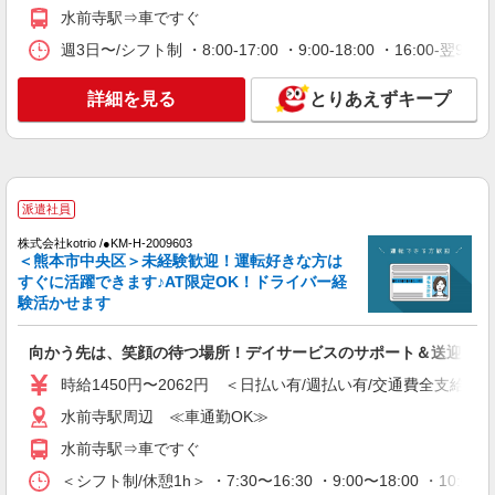
通費全支給(ガソリン代含む)＞
水前寺駅⇒車ですぐ
熊本市中央区 新水前寺周辺
週3日〜/シフト制 ・8:00-17:00 ・9:00-18:00 ・16:0
詳細を見る
キープ
詳細を見る
とりあえずキープ
派遣社員
株式会社kotrio /●KM-H-2028533
≪熊本市中央区≫日勤のみ＆残業ナシ！お迎え
に間に合うデイサービス
派遣社員
時給1450円〜2062円 ＜日払い有/週払い有/交
株式会社kotrio /●KM-H-2009603
通費全支給(ガソリン代含む)＞
＜熊本市中央区＞未経験歓迎！運転好きな方は
すぐに活躍できます♪AT限定OK！ドライバー経
水前寺駅周辺 ≪車通勤OK≫
験活かせます
詳細を見る
キープ
向かう先は、笑顔の待つ場所！デイサービスのサポート＆送迎STA
派遣社員
時給1450円〜2062円 ＜日払い有/週払い有/交通費全支給(ガ
株式会社kotrio /●KM-H-2068443
水前寺駅周辺 ≪車通勤OK≫
≪熊本市中央区≫介護の現場で心を燃や
水前寺駅⇒車ですぐ
せ！！！デイサービスSTAFF
時給1450円〜2062円 ＜日払い有/週払い有/交
＜シフト制/休憩1h＞ ・7:30〜16:30 ・9:00〜18:00 ・10:0