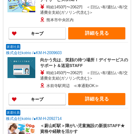
時給1450円〜2062円 ＜日払い有/週払い有/交
通費全支給(ガソリン代含む)＞
熊本市中央区内
詳細を見る
キープ
派遣社員
株式会社kotrio /●KM-H-2009603
向かう先は、笑顔の待つ場所！デイサービスの
サポート＆送迎STAFF
時給1450円〜2062円 ＜日払い有/週払い有/交
通費全支給(ガソリン代含む)＞
水前寺駅周辺 ≪車通勤OK≫
詳細を見る
キープ
派遣社員
株式会社kotrio /●KM-H-2092714
＜蔚山町駅＞障がい児童施設の新規STAFF★
資格や経験を活かす