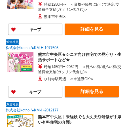
時給1250円〜 ＜資格や経験に応じて決定/交
通費全支給(ガソリン代含む)＞
熊本市中央区
詳細を見る
キープ
派遣社員
株式会社kotrio /●KM-H-1977605
熊本市中央区★シニア向け住宅での見守り・生
活サポートなど★
時給1450円〜2062円 ＜日払い有/週払い有/交
通費全支給(ガソリン代含む)＞
水前寺駅周辺 ≪車通勤OK≫
詳細を見る
キープ
派遣社員
株式会社kotrio /●KM-H-2012177
熊本市中央区｜未経験でも大丈夫◎研修が手厚
い有料住宅の介護♪