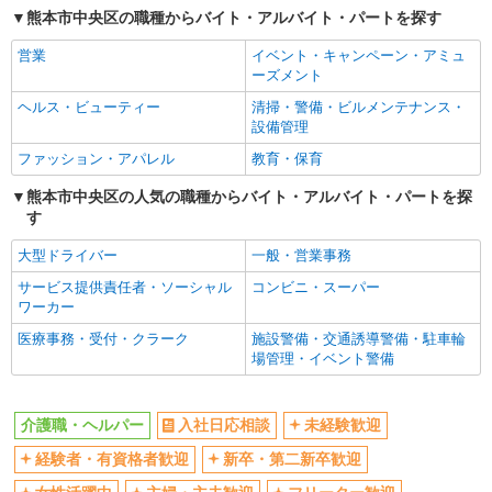
熊本市中央区の職種からバイト・アルバイト・パートを探す
交通費支給
社会保険あり
営業
イベント・キャンペーン・アミュ
産休・育休取得実績あり
ーズメント
ヘルス・ビューティー
清掃・警備・ビルメンテナンス・
設備管理
ファッション・アパレル
教育・保育
熊本市中央区の人気の職種からバイト・アルバイト・パートを探
す
大型ドライバー
一般・営業事務
サービス提供責任者・ソーシャル
コンビニ・スーパー
ワーカー
医療事務・受付・クラーク
施設警備・交通誘導警備・駐車輪
場管理・イベント警備
介護職・ヘルパー
入社日応相談
未経験歓迎
経験者・有資格者歓迎
新卒・第二新卒歓迎