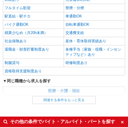
熊本市中央区
フルタイム歓迎
禁煙・分煙
詳細を見る
キープ
駅直結・駅チカ
車通勤OK
バイク通勤OK
自転車通勤OK
残業少なめ（月20h未満）
交通費支給
社会保険あり
産休・育休取得実績あり
退職金・財形貯蓄制度あり
各種手当（家族・役職・インセン
ティブなど）あり
制服貸与
研修制度あり
資格取得支援制度あり
同じ職種から求人を探す
医療・介護・福祉
介護職・ヘルパー
関連する条件をもっと見る
同じ特徴から求人を探す
未経験歓迎
ミドル（40代～）活躍中
その他の条件でバイト・アルバイト・パートを探す
ボーナス・賞与あり
車通勤OK