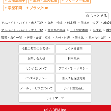
女性活躍中
主婦・主夫歓迎
フリーター歓迎
学歴不問
ブランクOK
もっと見る
アルバイト・バイト・求人TOP
九州・沖縄
熊本県
熊本市中央区
株式会
アルバイト・バイト・求人TOP
熊本県の路線
ＪＲ豊肥本線
平成駅
株式
職種・条件一覧
医療・介護・福祉
九州・沖縄
熊本県
熊本市中央区
掲載ご希望のお客様へ
よくある質問
お問い合わせ
利用規約
リンクについて
プライバシーポリシー
Cookieポリシー
個人情報保護方針
メールサービスについて
サイト運営会社
サイトマップ
(c) AIDEM Inc.