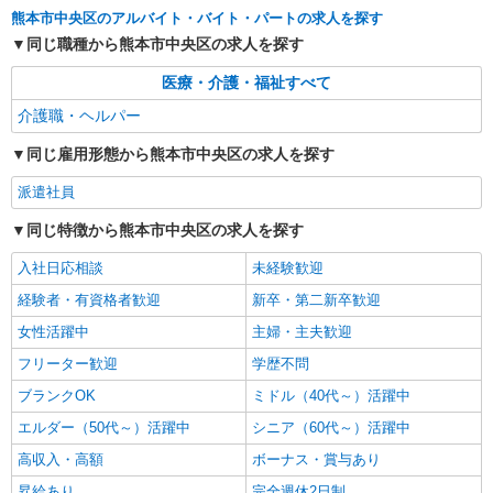
熊本市中央区
熊本市中央区のアルバイト・バイト・パートの求人を探す
同じ職種から熊本市中央区の求人を探す
詳細を見る
キープ
医療・介護・福祉すべて
派遣社員
介護職・ヘルパー
株式会社kotrio /●KM-H-2086481
同じ雇用形態から熊本市中央区の求人を探す
＜熊本市中央区＞デイサービスSTAFF募集≪
週3勤務≫≪夕方退社≫
派遣社員
時給1450円〜2062円 ＜日払い有/週払い有/交
通費全支給(ガソリン代含む)＞
同じ特徴から熊本市中央区の求人を探す
水前寺駅周辺 ≪車通勤OK≫
入社日応相談
未経験歓迎
経験者・有資格者歓迎
新卒・第二新卒歓迎
詳細を見る
キープ
女性活躍中
主婦・主夫歓迎
派遣社員
フリーター歓迎
学歴不問
株式会社kotrio /●KM-H-2019343
ブランクOK
ミドル（40代～）活躍中
＜熊本市中央区＞障がい児童施設の新規
STAFF★資格や経験を活かす
エルダー（50代～）活躍中
シニア（60代～）活躍中
時給1250円〜 ＜資格や経験に応じて決定/交
高収入・高額
ボーナス・賞与あり
通費全支給(ガソリン代含む)＞
昇給あり
完全週休2日制