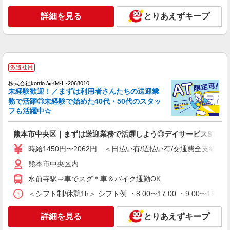
通費全支給(ガソリン代含む)＞
熊本市中央区
詳細を見る
とりあえずキープ
詳細を見る
キープ
派遣社員
派遣社員
株式会社kotrio /●KM-H-2068728
＼収入アップを全面サポート／小規模デイ
株式会社kotrio /●KM-H-2068010
未経験歓迎！／まずは利用者さんたちの送迎業
STAFF｜資格支援制度あり
務で活躍◎未経験で始めた40代・50代のスタッ
時給1450円〜2062円 ＜日払い有/週払い有/交
フも活躍中☆
通費全支給(ガソリン代含む)＞
水前寺駅周辺 ≪車通勤OK≫
熊本市中央区｜まずは送迎業務で活躍しよう◎デイサービスSTAF
時給1450円〜2062円 ＜日払い有/週払い有/交通費全支給(ガ
詳細を見る
キープ
熊本市中央区内
派遣社員
水前寺駅⇒車でスグ＊車＆バイク通勤OK
株式会社kotrio /●KM-H-2051166
＜シフト制/休憩1h＞ シフト例 ・8:00〜17:00 ・9:00〜18:
タイパ最強！希望の働き方が叶う有料住宅のス
タッフ★＠熊本市中央区
詳細を見る
とりあえずキープ
時給1450円〜2062円 ＜日払い有/週払い有/交
通費全支給(ガソリン代含む)＞