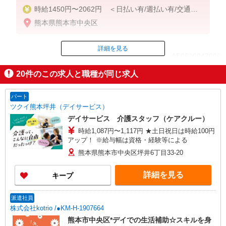
時給1450円〜2062円 ＜日払い有/週払い有/交通費
全支給(ガソリン代含む)＞
熊本県熊本市中央区
詳細を見る
ID：AE0610047006
20
件のこの求人と職種が同じ求人
掲載期間終了
パート
ツクイ熊本坪井（デイサービス）
デイサービス 介護スタッフ（ケアクルー）
時給1,087円〜1,117円 ★土日祝日は時給100円
アップ！ ※給与幅は資格・経験等による
熊本県熊本市中央区坪井6丁目33-20
詳細を見る
キープ
派遣社員
株式会社kotrio /●KM-H-1907664
熊本市中央区*デイでの生活補助☆スキルを身