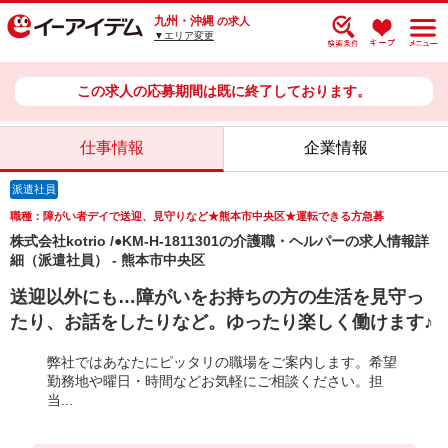
九州・沖縄
の求人
▼エリア変更
この求人の応募期間は既に終了しております。
仕事情報
企業情報
派遣社員
職種：障がい者デイで送迎、見守りなど★熊本市中央区★運転できる方急募
株式会社kotrio /●KM-H-1811301の介護職・ヘルパーの求人情報詳
細（派遣社員） - 熊本市中央区
送迎以外にも…障がいをお持ちの方の生活を見守っ
たり、お話をしたりなど。ゆったり楽しく働けます♪
弊社ではあなたにピッタリの職場をご案内します。希望
勤務地や曜日・時間などお気軽にご相談ください。担
当...