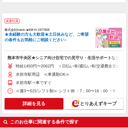
水前寺駅周辺 ≪車通勤OK≫
詳細を見る
キープ
派遣社員
株式会社kotrio /●KM-H-1977605
派遣社員
★未経験の方も大歓迎★土日休みなど、ご希望
株式会社kotrio /●KM-H-2092715
の条件もお気軽にご相談ください♪
＜黒髪町駅＞障がい児童施設の新規STAFF★
資格や経験を活かす
時給1250円〜 ＜資格や経験に応じて決定/交
熊本市中央区★シニア向け住宅での見守り・生活サポートなど★
通費全支給(ガソリン代含む)＞
時給1450円〜2062円 ＜日払い有/週払い有/交通費全支給(ガ
熊本市中央区
水前寺駅周辺 ≪車通勤OK≫
詳細を見る
キープ
水前寺駅⇒車ですぐ
≪週3〜5日/シフト制≫ シフト例 ・7：00〜16：00 ・9：00
派遣社員
株式会社kotrio /●KM-H-2066923
詳細を見る
とりあえずキープ
熊本市中央区＊グループホームSTAFF＊経験
不問◎日収1.1万円も可
時給1450円〜2062円 ＜日払い有/週払い有/交
このお仕事に関連する条件で探す
通費全支給(ガソリン代含む)＞