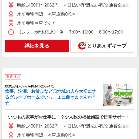
時給1450円〜2062円 ＜日払い有/週払い有/交通費全支給(ガ
通費全支給(ガソリン代含む)＞
水前寺駅周辺 ≪車通勤OK≫
水前寺駅周辺 ≪車通勤OK≫
水前寺駅⇒車ですぐ
詳細を見る
キープ
【シフト制/休憩1h】 例 ・7:00〜16:00 ・8:00〜17:00 ・9:
派遣社員
詳細を見る
とりあえずキープ
株式会社kotrio /●KM-H-2011907
≪熊本市中央区≫夜勤なし！未経験・ブランク
OKのデイスタッフ
時給1450円〜2062円 ＜日払い有/週払い有/交
通費全支給(ガソリン代含む)＞
派遣社員
水前寺駅周辺 ≪車通勤OK≫
株式会社kotrio /●KM-H-2067471
炊事、洗濯、お散歩など◎地域の人を大切にす
詳細を見る
キープ
るグループホームでいっしょに働きませんか？
☆
派遣社員
株式会社kotrio /●KM-H-2068629
いつもの家事がお仕事に！？少人数の福祉施設で日常サポート！
熊本市中央区のデイサービス♪日勤のみ！残業
時給1450円〜2062円 ＜日払い有/週払い有/交通費全支給(ガ
ゼロで趣味も満喫
水前寺駅周辺 ≪車通勤OK≫
時給1450円〜2062円 ＜日払い有/週払い有/交