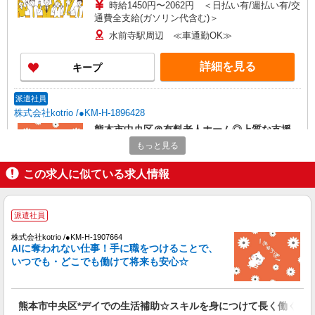
時給1450円〜2062円 ＜日払い有/週払い有/交
通費全支給(ガソリン代含む)＞
水前寺駅周辺 ≪車通勤OK≫
詳細を見る
キープ
派遣社員
株式会社kotrio /●KM-H-1896428
熊本市中央区＠有料老人ホーム◎上質な支援、
納得の報酬、充実研修♪
もっと見る
時給1450円〜2062円 ＜日払い有/週払い有/交
通費全支給(ガソリン代含む)＞
この求人に似ている求人情報
水前寺駅周辺 ≪車通勤OK≫
派遣社員
詳細を見る
キープ
株式会社kotrio /●KM-H-1907664
AIに奪われない仕事！手に職をつけることで、
派遣社員
いつでも・どこでも働けて将来も安心☆
株式会社kotrio /●KM-H-1959401
熊本市中央区｜リハビリ補助などのデイサービ
スSTAFF♪未経験OK
熊本市中央区*デイでの生活補助☆スキルを身につけて長く働く♪
時給1450円〜2062円 ＜日払い有/週払い有/交