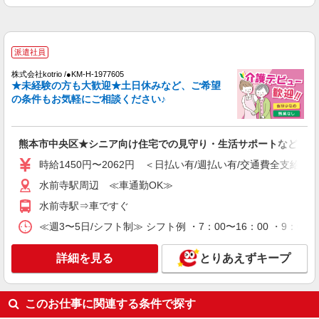
水前寺駅周辺 ≪車通勤OK≫
詳細を見る
キープ
派遣社員
株式会社kotrio /●KM-H-1977605
派遣社員
★未経験の方も大歓迎★土日休みなど、ご希望
株式会社kotrio /●KM-H-2092715
の条件もお気軽にご相談ください♪
＜黒髪町駅＞障がい児童施設の新規STAFF★
資格や経験を活かす
時給1250円〜 ＜資格や経験に応じて決定/交
熊本市中央区★シニア向け住宅での見守り・生活サポートなど★
通費全支給(ガソリン代含む)＞
時給1450円〜2062円 ＜日払い有/週払い有/交通費全支給(ガ
熊本市中央区
水前寺駅周辺 ≪車通勤OK≫
詳細を見る
キープ
水前寺駅⇒車ですぐ
≪週3〜5日/シフト制≫ シフト例 ・7：00〜16：00 ・9：00
派遣社員
株式会社kotrio /●KM-H-2066923
詳細を見る
とりあえずキープ
熊本市中央区＊グループホームSTAFF＊経験
不問◎日収1.1万円も可
時給1450円〜2062円 ＜日払い有/週払い有/交
このお仕事に関連する条件で探す
通費全支給(ガソリン代含む)＞