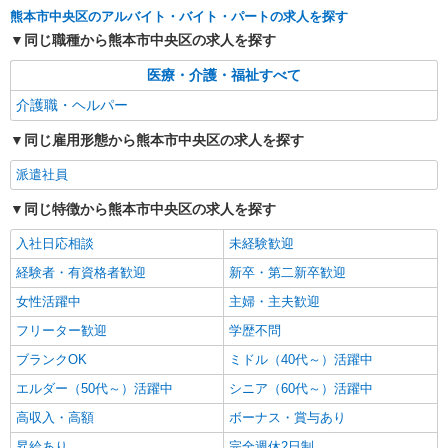
熊本市中央区
熊本市中央区のアルバイト・バイト・パートの求人を探す
同じ職種から熊本市中央区の求人を探す
詳細を見る
キープ
医療・介護・福祉すべて
派遣社員
介護職・ヘルパー
株式会社kotrio /●KM-H-2086481
同じ雇用形態から熊本市中央区の求人を探す
＜熊本市中央区＞デイサービスSTAFF募集≪
週3勤務≫≪夕方退社≫
派遣社員
時給1450円〜2062円 ＜日払い有/週払い有/交
通費全支給(ガソリン代含む)＞
同じ特徴から熊本市中央区の求人を探す
水前寺駅周辺 ≪車通勤OK≫
入社日応相談
未経験歓迎
経験者・有資格者歓迎
新卒・第二新卒歓迎
詳細を見る
キープ
女性活躍中
主婦・主夫歓迎
派遣社員
フリーター歓迎
学歴不問
株式会社kotrio /●KM-H-2019343
ブランクOK
ミドル（40代～）活躍中
＜熊本市中央区＞障がい児童施設の新規
STAFF★資格や経験を活かす
エルダー（50代～）活躍中
シニア（60代～）活躍中
時給1250円〜 ＜資格や経験に応じて決定/交
高収入・高額
ボーナス・賞与あり
通費全支給(ガソリン代含む)＞
昇給あり
完全週休2日制