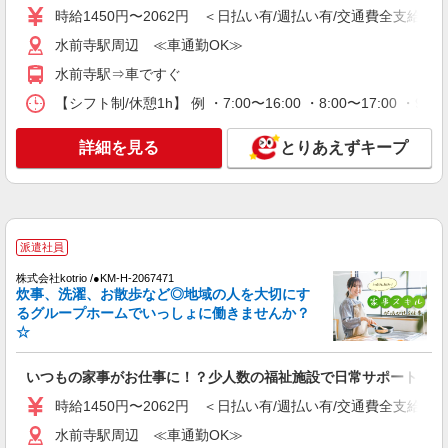
時給1450円〜2062円 ＜日払い有/週払い有/交通費全支給(ガ
通費全支給(ガソリン代含む)＞
水前寺駅周辺 ≪車通勤OK≫
水前寺駅周辺 ≪車通勤OK≫
水前寺駅⇒車ですぐ
詳細を見る
キープ
【シフト制/休憩1h】 例 ・7:00〜16:00 ・8:00〜17:00 ・9:
派遣社員
詳細を見る
とりあえずキープ
株式会社kotrio /●KM-H-2011907
≪熊本市中央区≫夜勤なし！未経験・ブランク
OKのデイスタッフ
時給1450円〜2062円 ＜日払い有/週払い有/交
通費全支給(ガソリン代含む)＞
派遣社員
水前寺駅周辺 ≪車通勤OK≫
株式会社kotrio /●KM-H-2067471
炊事、洗濯、お散歩など◎地域の人を大切にす
詳細を見る
キープ
るグループホームでいっしょに働きませんか？
☆
派遣社員
株式会社kotrio /●KM-H-2068629
いつもの家事がお仕事に！？少人数の福祉施設で日常サポート！
熊本市中央区のデイサービス♪日勤のみ！残業
時給1450円〜2062円 ＜日払い有/週払い有/交通費全支給(ガ
ゼロで趣味も満喫
水前寺駅周辺 ≪車通勤OK≫
時給1450円〜2062円 ＜日払い有/週払い有/交