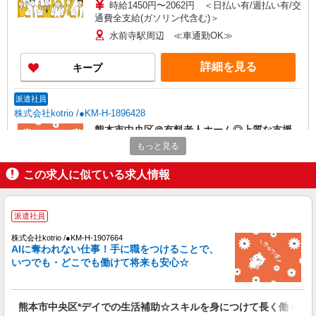
時給1450円〜2062円 ＜日払い有/週払い有/交
通費全支給(ガソリン代含む)＞
水前寺駅周辺 ≪車通勤OK≫
詳細を見る
キープ
派遣社員
株式会社kotrio /●KM-H-1896428
熊本市中央区＠有料老人ホーム◎上質な支援、
納得の報酬、充実研修♪
もっと見る
時給1450円〜2062円 ＜日払い有/週払い有/交
通費全支給(ガソリン代含む)＞
この求人に似ている求人情報
水前寺駅周辺 ≪車通勤OK≫
派遣社員
詳細を見る
キープ
株式会社kotrio /●KM-H-1907664
AIに奪われない仕事！手に職をつけることで、
派遣社員
いつでも・どこでも働けて将来も安心☆
株式会社kotrio /●KM-H-1959401
熊本市中央区｜リハビリ補助などのデイサービ
スSTAFF♪未経験OK
熊本市中央区*デイでの生活補助☆スキルを身につけて長く働く♪
時給1450円〜2062円 ＜日払い有/週払い有/交