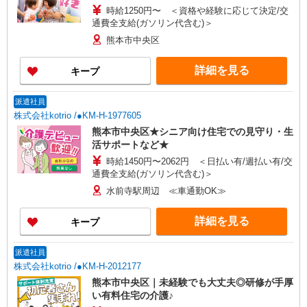
時給1250円〜 ＜資格や経験に応じて決定/交
通費全支給(ガソリン代含む)＞
熊本市中央区
詳細を見る
キープ
派遣社員
株式会社kotrio /●KM-H-1977605
熊本市中央区★シニア向け住宅での見守り・生
活サポートなど★
時給1450円〜2062円 ＜日払い有/週払い有/交
通費全支給(ガソリン代含む)＞
水前寺駅周辺 ≪車通勤OK≫
詳細を見る
キープ
派遣社員
株式会社kotrio /●KM-H-2012177
熊本市中央区｜未経験でも大丈夫◎研修が手厚
い有料住宅の介護♪