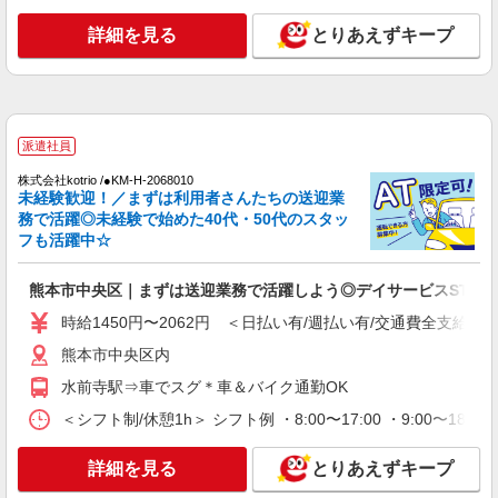
通費全支給(ガソリン代含む)＞
熊本市中央区
詳細を見る
とりあえずキープ
詳細を見る
キープ
派遣社員
派遣社員
株式会社kotrio /●KM-H-2068728
＼収入アップを全面サポート／小規模デイ
株式会社kotrio /●KM-H-2068010
未経験歓迎！／まずは利用者さんたちの送迎業
STAFF｜資格支援制度あり
務で活躍◎未経験で始めた40代・50代のスタッ
時給1450円〜2062円 ＜日払い有/週払い有/交
フも活躍中☆
通費全支給(ガソリン代含む)＞
水前寺駅周辺 ≪車通勤OK≫
熊本市中央区｜まずは送迎業務で活躍しよう◎デイサービスSTAF
時給1450円〜2062円 ＜日払い有/週払い有/交通費全支給(ガ
詳細を見る
キープ
熊本市中央区内
派遣社員
水前寺駅⇒車でスグ＊車＆バイク通勤OK
株式会社kotrio /●KM-H-2051166
＜シフト制/休憩1h＞ シフト例 ・8:00〜17:00 ・9:00〜18:
タイパ最強！希望の働き方が叶う有料住宅のス
タッフ★＠熊本市中央区
詳細を見る
とりあえずキープ
時給1450円〜2062円 ＜日払い有/週払い有/交
通費全支給(ガソリン代含む)＞