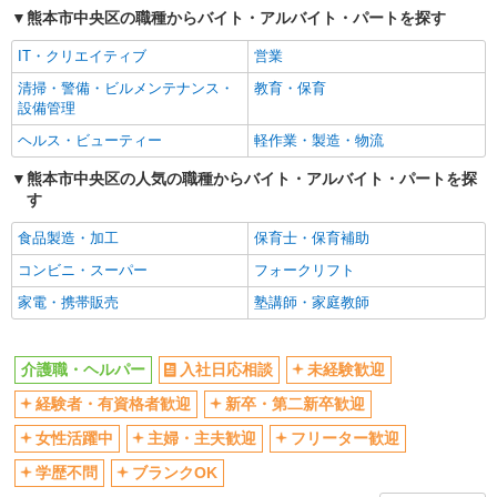
熊本市中央区の職種からバイト・アルバイト・パートを探す
交通費支給
社会保険あり
IT・クリエイティブ
営業
産休・育休取得実績あり
清掃・警備・ビルメンテナンス・
教育・保育
設備管理
ヘルス・ビューティー
軽作業・製造・物流
熊本市中央区の人気の職種からバイト・アルバイト・パートを探
す
食品製造・加工
保育士・保育補助
コンビニ・スーパー
フォークリフト
家電・携帯販売
塾講師・家庭教師
介護職・ヘルパー
入社日応相談
未経験歓迎
経験者・有資格者歓迎
新卒・第二新卒歓迎
女性活躍中
主婦・主夫歓迎
フリーター歓迎
学歴不問
ブランクOK