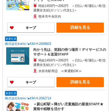
時給1450円〜2062円 ＜日払い有/週払い有/交
通費全支給(ガソリン代含む)＞
熊本市中央区内
詳細を見る
キープ
派遣社員
株式会社kotrio /●KM-H-2009603
向かう先は、笑顔の待つ場所！デイサービスの
サポート＆送迎STAFF
時給1450円〜2062円 ＜日払い有/週払い有/交
通費全支給(ガソリン代含む)＞
水前寺駅周辺 ≪車通勤OK≫
詳細を見る
キープ
派遣社員
株式会社kotrio /●KM-H-2092714
＜蔚山町駅＞障がい児童施設の新規STAFF★
資格や経験を活かす