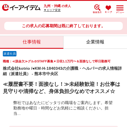
九州・沖縄
の求人
▼エリア変更
この求人の応募期間は既に終了しております。
仕事情報
企業情報
派遣社員
職種：≪脱金欠≫グルホSTAFF募集▼日収1.1万円〜＆面接なしで即日勤務可
株式会社kotrio /●KM-H-1840343の介護職・ヘルパーの求人情報詳
細（派遣社員） - 熊本市中央区
≪履歴書不要！面接なし！≫未経験歓迎！お仕事は
見守りや清掃など、身体負担少なめでオススメ☆
弊社ではあなたにピッタリの職場をご案内します。希望
勤務地や曜日・時間などお気軽にご相談ください。担
当...