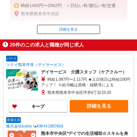
時給1450円〜2062円 ＜日払い有/週払い有/交通費
全支給(ガソリン代含む)＞
熊本県熊本市中央区
詳細を見る
ID：AE0610049876
20
件のこの求人と職種が同じ求人
掲載期間終了
パート
ツクイ熊本坪井（デイサービス）
デイサービス 介護スタッフ（ケアクルー）
時給1,087円〜1,117円 ★土日祝日は時給100円
アップ！ ※給与幅は資格・経験等による
熊本県熊本市中央区坪井6丁目33-20
詳細を見る
キープ
派遣社員
株式会社kotrio /●KM-H-1907664
熊本市中央区*デイでの生活補助☆スキルを身