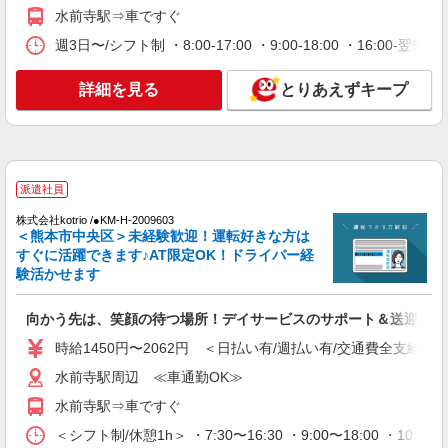
通費全支給(ガソリン代含む)＞
水前寺駅⇒車ですぐ
熊本市中央区 新水前寺周辺
週3日〜/シフト制 ・8:00-17:00 ・9:00-18:00 ・16:0
詳細を見る
キープ
詳細を見る
とりあえずキープ
派遣社員
株式会社kotrio /●KM-H-2028533
≪熊本市中央区≫日勤のみ＆残業ナシ！お迎え
に間に合うデイサービス
派遣社員
時給1450円〜2062円 ＜日払い有/週払い有/交
株式会社kotrio /●KM-H-2009603
通費全支給(ガソリン代含む)＞
＜熊本市中央区＞未経験歓迎！運転好きな方は
すぐに活躍できます♪AT限定OK！ドライバー経
水前寺駅周辺 ≪車通勤OK≫
験活かせます
詳細を見る
キープ
向かう先は、笑顔の待つ場所！デイサービスのサポート＆送迎STA
派遣社員
時給1450円〜2062円 ＜日払い有/週払い有/交通費全支給(ガ
株式会社kotrio /●KM-H-2068443
水前寺駅周辺 ≪車通勤OK≫
≪熊本市中央区≫介護の現場で心を燃や
水前寺駅⇒車ですぐ
せ！！！デイサービスSTAFF
時給1450円〜2062円 ＜日払い有/週払い有/交
＜シフト制/休憩1h＞ ・7:30〜16:30 ・9:00〜18:00 ・10:0