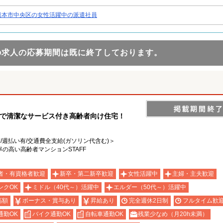
熊本市中央区の女性活躍中の派遣社員
の求人の応募期間は既に終了しております。
麗で清潔なサービス付き高齢者向け住宅！
有/週払い有/交通費全支給(ガソリン代含む)＞
の高い高齢者マンションSTAFF
者・有資格者歓迎
新卒・第二新卒歓迎
女性活躍中
主婦・主夫歓迎
ンクOK
ミドル（40代～）活躍中
エルダー（50代～）活躍中
高額
ボーナス・賞与あり
昇給あり
完全週休2日制
フルタイム歓
通勤OK
バイク通勤OK
自転車通勤OK
残業少なめ（月20h未満）