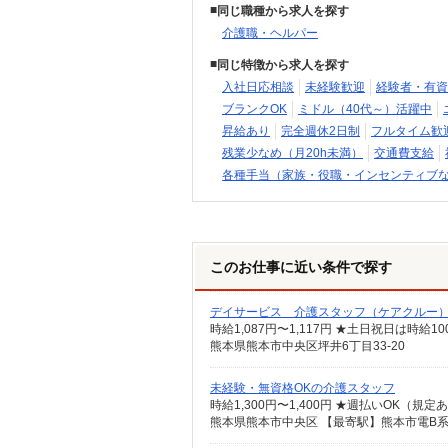
同じ職種から求人を探す
介護職・ヘルパー
同じ特徴から求人を探す
入社日応相談
未経験歓迎
経験者・有資
ブランクOK
ミドル（40代～）活躍中
昇給あり
完全週休2日制
フルタイム歓
残業少なめ（月20h未満）
交通費支給
各種手当（家族・役職・インセンティブ
このお仕事に近い条件で探す
デイサービス 介護スタッフ（ケアクルー
時給1,087円〜1,117円 ★土日祝日は時
熊本県熊本市中央区坪井6丁目33-20
未経験・無資格OKの介護スタッフ
時給1,300円〜1,400円 ★週払いOK（