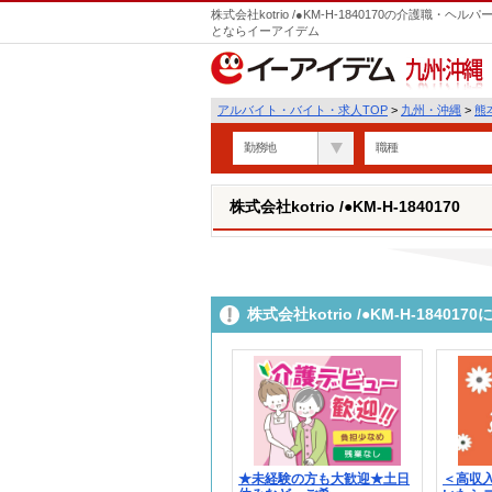
株式会社kotrio /●KM-H-1840170の介護職
とならイーアイデム
九州・沖縄
アルバイト・バイト・求人TOP
>
九州・沖縄
>
熊
勤務地
職種
株式会社kotrio /●KM-H-1840170
株式会社kotrio /●KM-H-184
★未経験の方も大歓迎★土日
＜高収入