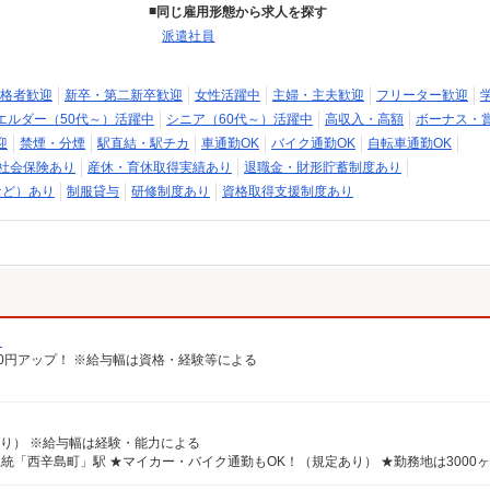
同じ雇用形態から求人を探す
派遣社員
格者歓迎
新卒・第二新卒歓迎
女性活躍中
主婦・主夫歓迎
フリーター歓迎
エルダー（50代～）活躍中
シニア（60代～）活躍中
高収入・高額
ボーナス・
迎
禁煙・分煙
駅直結・駅チカ
車通勤OK
バイク通勤OK
自転車通勤OK
社会保険あり
産休・育休取得実績あり
退職金・財形貯蓄制度あり
など）あり
制服貸与
研修制度あり
資格取得支援制度あり
）
給100円アップ！ ※給与幅は資格・経験等による
規定あり） ※給与幅は経験・能力による