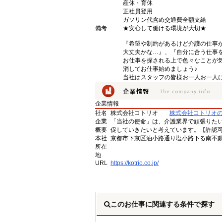
産休・育休
正社員登用
ガソリン代含め交通費全額支給
備考
★安心して働ける環境が大切★
『希望や制約があるけど介護の仕事
大丈夫かな…』、『自分に合う仕事
お仕事を探される上で色々なことが気
消してお仕事始めましょう♪
当社はスタッフの皆様お一人お一人に
企業情報
社名
株式会社コトリオ
株式会社コトリオ
企業
「当社の使命」は、介護業界で頑張りた
概要
促していきたいと考えています。【許認可番号】
本社
京都市下京区油小路通り塩小路下る南不動
所在
地
URL
https://kotrio.co.jp/
このお仕事に関連する条件で探す