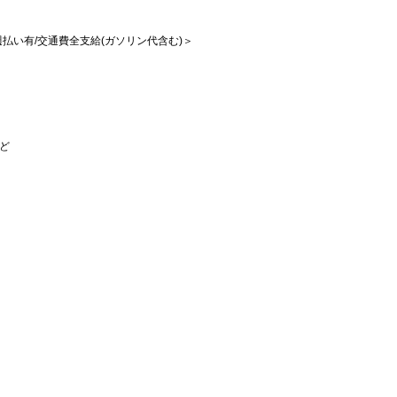
/週払い有/交通費全支給(ガソリン代含む)＞
など