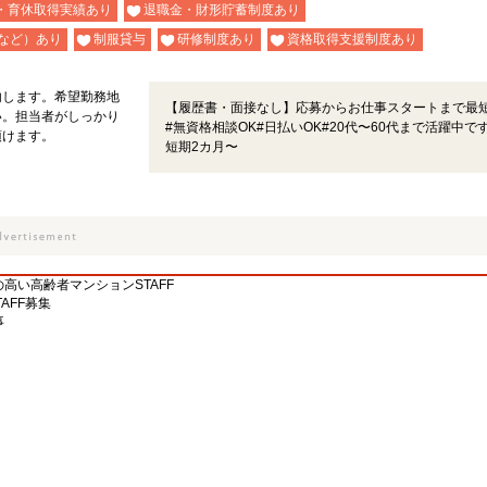
・育休取得実績あり
退職金・財形貯蓄制度あり
など）あり
制服貸与
研修制度あり
資格取得支援制度あり
内します。希望勤務地
【履歴書・面接なし】応募からお仕事スタートまで最短
い。担当者がしっかり
#無資格相談OK#日払いOK#20代〜60代まで活躍中です
頂けます。
短期2カ月〜
高い高齢者マンションSTAFF
AFF募集
事