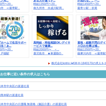
向...
ある方が通うデ...
が流れる。。一...
0円〜20...
時給1350円〜20...
時給1450円〜20...
市 ≪最寄駅...
南九州市 水成川駅周...
最寄り駅：折尾
プホームで生活サポー
高時給・時短相談OK♪デイサ
資格・経験不問のデイ
当！あ...
ービスで健康...
ス◎お仕事は補...
0円〜20...
時給2000円〜 ＜...
時給1350円〜20...
：戸畑駅
鹿児島市 ★車通勤O...
薩摩川内市 ≪最寄駅..
株式会社kotrio /●KM-H-1840170の求
0170のお仕事に近い条件の求人はこちら
熊本市中央区の派遣社員
南熊本駅の派遣社員
熊本市中央区の介護職 無資格（施設介護）の派遣社員