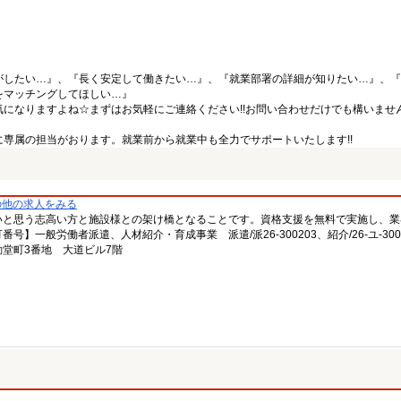
がしたい…』、『長く安定して働きたい…』、『就業部署の詳細が知りたい…』、『
をマッチングしてほしい…』
になりますよね☆まずはお気軽にご連絡ください!!お問い合わせだけでも構いません
専属の担当がおります。就業前から就業中も全力でサポートいたします!!
の他の求人をみる
いと思う志高い方と施設様との架け橋となることです。資格支援を無料で実施し、業
一般労働者派遣、人材紹介・育成事業 派遣/派26-300203、紹介/26-ユ-300
堂町3番地 大道ビル7階