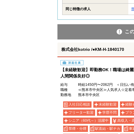
同じ特徴の求人
こ
株式会社kotrio /●KM-H-1840170
派遣社員
【未経験歓迎】即勤務OK！職場は綺
人間関係良好◎
給与
時給1450円〜2062円 ＜日払い
職種
≪熊本市中央区≫人気求人☆定着率
勤務地
熊本市中央区
入社日応相談
未経験歓迎
経験
フリーター歓迎
学歴不問
ブラ
シニア（60代～）活躍中
高収入・
禁煙・分煙
駅直結・駅チカ
車