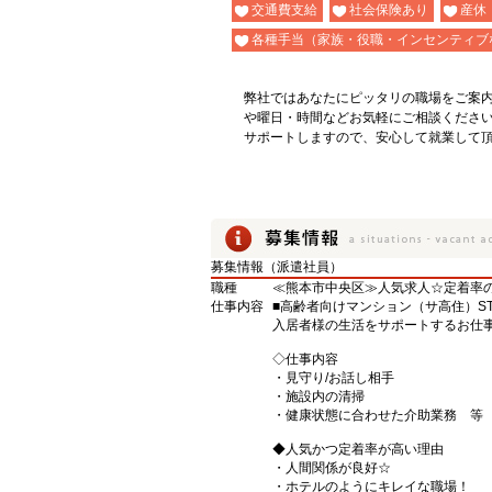
交通費支給
社会保険あり
産休
各種手当（家族・役職・インセンティブ
弊社ではあなたにピッタリの職場をご案
や曜日・時間などお気軽にご相談くださ
サポートしますので、安心して就業して
募集情報（派遣社員）
職種
≪熊本市中央区≫人気求人☆定着率の
仕事内容
■高齢者向けマンション（サ高住）ST
入居者様の生活をサポートするお仕
◇仕事内容
・見守り/お話し相手
・施設内の清掃
・健康状態に合わせた介助業務 等
◆人気かつ定着率が高い理由
・人間関係が良好☆
・ホテルのようにキレイな職場！