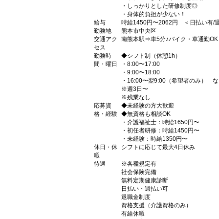
・しっかりとした研修制度◎
・身体的負担が少ない！
給与
時給1450円〜2062円 ＜日払い有
勤務地
熊本市中央区
交通アク
南熊本駅⇒車5分♪バイク・車通勤OK
セス
勤務時
◆シフト制（休憩1h）
間・曜日
・8:00〜17:00
・9:00〜18:00
・16:00〜翌9:00（希望者のみ） 
※週3日〜
※残業なし
応募資
◆未経験の方大歓迎
格・経験
◆無資格も相談OK
・介護福祉士：時給1650円〜
・初任者研修：時給1450円〜
・未経験：時給1350円〜
休日・休
シフトに応じて最大4日休み
暇
待遇
※各種規定有
社会保険完備
無料定期健康診断
日払い・週払い可
退職金制度
資格支援（介護資格のみ）
有給休暇