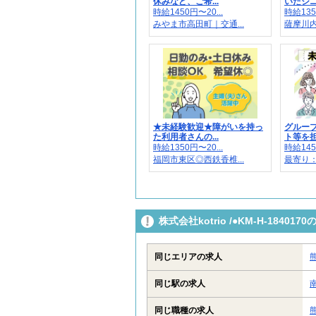
休みなど、ご希...
いたシニア
時給1450円〜20...
時給135
みやま市高田町｜交通...
薩摩川内
★未経験歓迎★障がいを持っ
グルー
た利用者さんの...
ト等を担
時給1350円〜20...
時給145
福岡市東区◎西鉄香椎...
最寄り
株式会社kotrio /●KM-H-184
同じエリアの求人
同じ駅の求人
同じ職種の求人