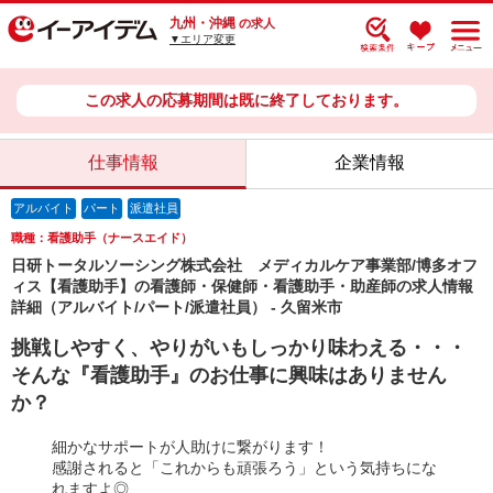
九州・沖縄
の求人
▼エリア変更
この求人の応募期間は既に終了しております。
仕事情報
企業情報
アルバイト
パート
派遣社員
職種：看護助手（ナースエイド）
日研トータルソーシング株式会社 メディカルケア事業部/博多オフ
ィス【看護助手】の看護師・保健師・看護助手・助産師の求人情報
詳細（アルバイト/パート/派遣社員） - 久留米市
挑戦しやすく、やりがいもしっかり味わえる・・・
そんな『看護助手』のお仕事に興味はありません
か？
細かなサポートが人助けに繋がります！
感謝されると「これからも頑張ろう」という気持ちにな
れますよ◎