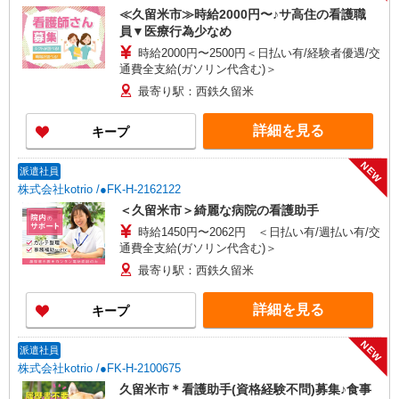
≪久留米市≫時給2000円〜♪サ高住の看護職
員▼医療行為少なめ
時給2000円〜2500円＜日払い有/経験者優遇/交
通費全支給(ガソリン代含む)＞
最寄り駅：西鉄久留米
詳細を見る
キープ
NEW
派遣社員
株式会社kotrio /●FK-H-2162122
＜久留米市＞綺麗な病院の看護助手
時給1450円〜2062円 ＜日払い有/週払い有/交
通費全支給(ガソリン代含む)＞
最寄り駅：西鉄久留米
詳細を見る
キープ
NEW
派遣社員
株式会社kotrio /●FK-H-2100675
久留米市＊看護助手(資格経験不問)募集♪食事