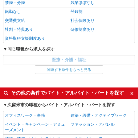
禁煙・分煙
残業ほぼなし
時給1450円〜2062円 ＜日払い有/週払い有/交
通費全支給(ガソリン代含む)＞
転勤なし
登録制
最寄り駅：西鉄久留米
交通費支給
社会保険あり
社割・特典あり
研修制度あり
詳細を見る
キープ
資格取得支援制度あり
NEW
派遣社員
同じ職種から求人を探す
株式会社kotrio /●FK-H-2161316
福祉施設未経験でも、怖くない＊デイサービ
医療・介護・福祉
スの看護師さん募集◎
看護師・保健師・看護助手・助産師
関連する条件をもっと見る
時給2000円〜2500円＜交通費全額支給(ガソリ
ン代含む)/日払い可/週払い可＞
同じ特徴から求人を探す
最寄り駅：西鉄久留米
未経験歓迎
ミドル（40代～）活躍中
その他の条件でバイト・アルバイト・パートを探す
週2～3日勤務OK
深夜
詳細を見る
キープ
久留米市の職種からバイト・アルバイト・パートを探す
交通費支給
社会保険あり
NEW
派遣社員
オフィスワーク・事務
建築・設備・アクティブワーク
株式会社kotrio /●FK-H-2163549
イベント・キャンペーン・アミュ
ファッション・アパレル
≪看護助手≫AIに仕事を奪われない！長く安
ーズメント
心して働ける環境アリ