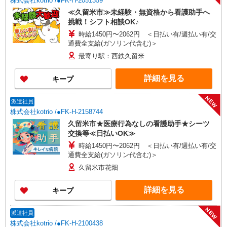
株式会社kotrio /●FK-H-2051359
≪久留米市≫未経験・無資格から看護助手へ
挑戦！シフト相談OK♪
時給1450円〜2062円 ＜日払い有/週払い有/交
通費全支給(ガソリン代含む)＞
最寄り駅：西鉄久留米
詳細を見る
キープ
NEW
派遣社員
株式会社kotrio /●FK-H-2158744
久留米市★医療行為なしの看護助手★シーツ
交換等≪日払いOK≫
時給1450円〜2062円 ＜日払い有/週払い有/交
通費全支給(ガソリン代含む)＞
久留米市花畑
詳細を見る
キープ
NEW
派遣社員
株式会社kotrio /●FK-H-2100438