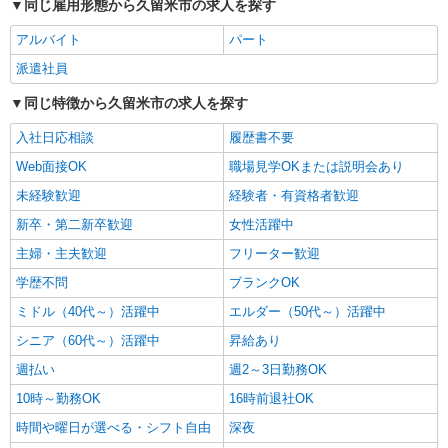
即高収入可♪
同じ雇用形態から久留米市の求人を探す
時給1450円〜2062円 ＜日払い有/週払い有/交
アルバイト
パート
通費全支給(ガソリン代含む)＞
最寄り駅：西鉄久留米
派遣社員
同じ特徴から久留米市の求人を探す
詳細を見る
キープ
入社日応相談
履歴書不要
NEW
派遣社員
Web面接OK
職場見学OKまたは説明会あり
株式会社kotrio /●FK-H-2162333
未経験歓迎
経験者・有資格者歓迎
久留米市⇒サポート係の看護助手（未経験歓
迎/病院勤務）
新卒・第二新卒歓迎
女性活躍中
時給1450円〜2062円 ＜日払い有/週払い有/交
主婦・主夫歓迎
フリーター歓迎
通費全支給(ガソリン代含む)＞
学歴不問
ブランクOK
久留米市花畑
ミドル（40代～）活躍中
エルダー（50代～）活躍中
詳細を見る
キープ
シニア（60代～）活躍中
昇給あり
週払い
週2～3日勤務OK
NEW
派遣社員
株式会社kotrio /●FK-H-2141106
10時～勤務OK
16時前退社OK
＜久留米市＞病院の看護助手＊医療行為はあ
時間や曜日が選べる・シフト自由
深夜
りません！補助のみ！