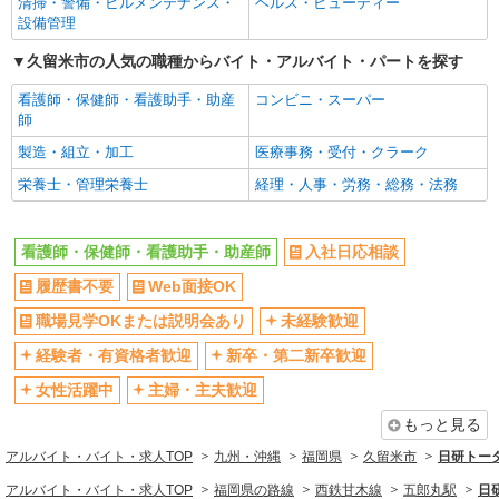
清掃・警備・ビルメンテナンス・
ヘルス・ビューティー
時給1450円〜2062円 ＜日払い有/週払い有/交
設備管理
通費全支給(ガソリン代含む)＞
最寄り駅：西鉄久留米
久留米市の人気の職種からバイト・アルバイト・パートを探す
看護師・保健師・看護助手・助産
コンビニ・スーパー
詳細を見る
キープ
師
製造・組立・加工
医療事務・受付・クラーク
アルバイト
パート
アスケア訪問入浴 久留米
栄養士・管理栄養士
経理・人事・労務・総務・法務
看護師（訪問入浴）
時給1535円
看護師・保健師・看護助手・助産師
入社日応相談
アスケア訪問入浴 久留米 福岡県久留米市御
井旗崎3丁目9-13 オフィスパレア久留米Ⅲ A１号
履歴書不要
Web面接OK
職場見学OKまたは説明会あり
未経験歓迎
詳細を見る
キープ
経験者・有資格者歓迎
新卒・第二新卒歓迎
正社員
女性活躍中
主婦・主夫歓迎
アスケア訪問入浴 久留米
もっと見る
看護師（訪問入浴）
アルバイト・バイト・求人TOP
月給258,000円〜274,000円（地域による） 別
九州・沖縄
福岡県
久留米市
日研トー
途交通費支給（30000円上限/月） 別途残業手当
アルバイト・バイト・求人TOP
福岡県の路線
西鉄甘木線
五郎丸駅
日
（月平均残業時間20時間）残業代全額支給