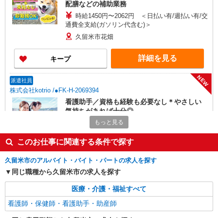
配膳などの補助業務
時給1450円〜2062円 ＜日払い有/週払い有/交
通費全支給(ガソリン代含む)＞
久留米市花畑
詳細を見る
キープ
NEW
派遣社員
株式会社kotrio /●FK-H-2069394
看護助手／資格も経験も必要なし＊やさしい
気持ちがあれば十分◎
もっと見る
時給1450円〜2062円 ＜日払い有/週払い有/交
通費全支給(ガソリン代含む)＞
このお仕事に関連する条件で探す
最寄り駅：西鉄久留米
久留米市のアルバイト・バイト・パートの求人を探す
詳細を見る
キープ
同じ職種から久留米市の求人を探す
NEW
派遣社員
医療・介護・福祉すべて
株式会社kotrio /●FK-H-2093265
看護師・保健師・看護助手・助産師
＜久留米市＞病院の看護助手＊日払いOK！