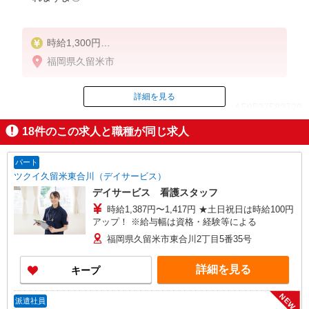
時給1,300円
★週払いOK（規定あり）
福岡県久留米市
※給与幅は経験・能力による
詳細を見る
ID：AE0527589720
18
件のこの求人と職種が同じ求人
掲載期間終了
パート
ツクイ久留米東合川（デイサービス）
デイサービス 看護スタッフ
時給1,387円〜1,417円 ★土日祝日は時給100円
アップ！ ※給与幅は資格・経験等による
福岡県久留米市東合川2丁目5番35号
詳細を見る
キープ
NEW
派遣社員