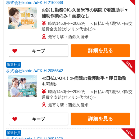
株式会社kotrio /●FK-H-2162388
お試し勤務OK♪久留米市の病院で看護助手▼
補助作業のみ！面接なし
時給1450円〜2062円 ＜日払い有/週払い有/交
通費全支給(ガソリン代含む)＞
最寄り駅：西鉄久留米
詳細を見る
キープ
NEW
派遣社員
株式会社kotrio /●FK-H-2086642
≪日払いOK！≫病院の看護助手＊即日勤務
も可能♪
時給1450円〜2062円 ＜日払い有/週払い有/交
通費全支給(ガソリン代含む)＞
最寄り駅：西鉄久留米
詳細を見る
キープ
NEW
派遣社員