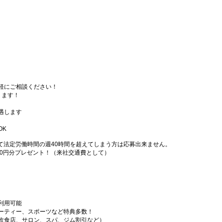
軽にご相談ください！
ります！
遇します
OK
て法定労働時間の週40時間を超えてしまう方は応募出来ません。
000円分プレゼント！（来社交通費として）
利用可能
ーティー、スポーツなど特典多数！
飲食店、サロン、スパ、ジム割引など）