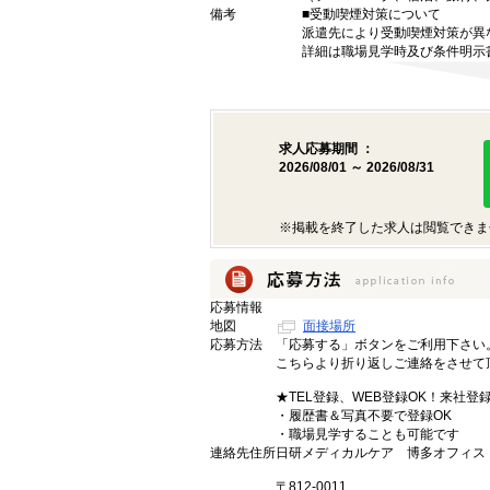
備考
■受動喫煙対策について
派遣先により受動喫煙対策が異
詳細は職場見学時及び条件明示
求人応募期間 ：
2026/08/01 ～ 2026/08/31
※掲載を終了した求人は閲覧できま
応募情報
地図
面接場所
応募方法
「応募する」ボタンをご利用下さい
こちらより折り返しご連絡をさせて
★TEL登録、WEB登録OK！来社登
・履歴書＆写真不要で登録OK
・職場見学することも可能です
連絡先住所
日研メディカルケア 博多オフィス
〒812-0011