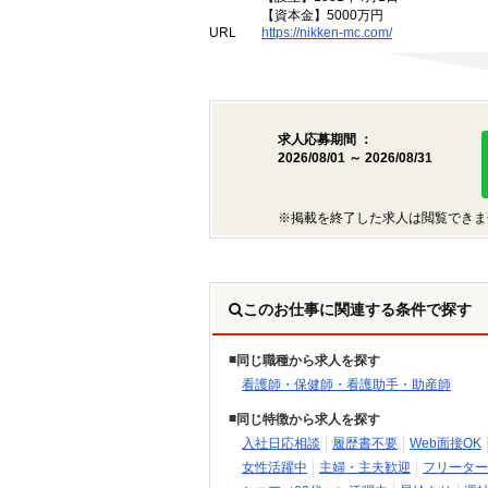
【資本金】5000万円
URL
https://nikken-mc.com/
求人応募期間 ：
2026/08/01 ～ 2026/08/31
※掲載を終了した求人は閲覧できま
このお仕事に関連する条件で探す
同じ職種から求人を探す
看護師・保健師・看護助手・助産師
同じ特徴から求人を探す
入社日応相談
履歴書不要
Web面接OK
女性活躍中
主婦・主夫歓迎
フリーター