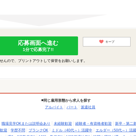
応募画面へ進む
キープ
1分で応募完了!!
せんので、プリントアウトして保管をお願いします。
同じ雇用形態から求人を探す
アルバイト
パート
派遣社員
職場見学OKまたは説明会あり
未経験歓迎
経験者・有資格者歓迎
新卒・第二
歓迎
学歴不問
ブランクOK
ミドル（40代～）活躍中
エルダー（50代～）活