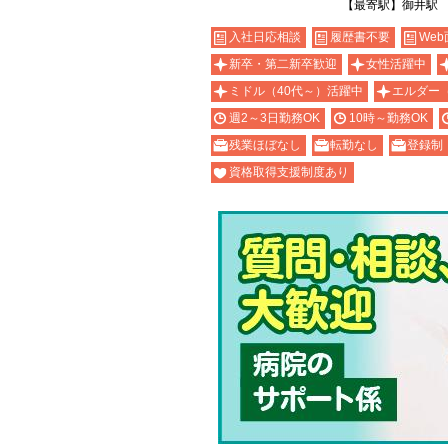
【最寄駅】御井駅
入社日応相談
履歴書不要
Web
新卒・第二新卒歓迎
女性活躍中
ミドル（40代～）活躍中
エルダー
週2～3日勤務OK
10時～勤務OK
残業ほぼなし
転勤なし
登録制
資格取得支援制度あり