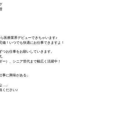
グ
理
から医療業界デビューできちゃいます♪
完備！いつでも快適にお仕事できますよ！
ずつお仕事をお願いしていきます。
代、
ダー）、シニア世代まで幅広く活躍中！
仕事に興味がある」
な…」
絡ください♪