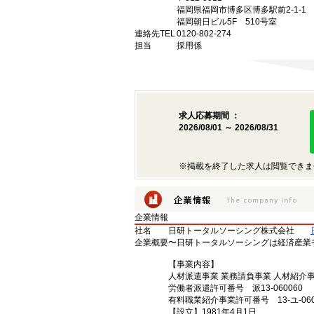
福岡県福岡市博多区博多駅前2-1-1
福岡朝日ビル5F 510号室
連絡先TEL
0120-802-274
担当
採用係
求人応募期間 ：
2026/08/01 ～ 2026/08/31
※掲載を終了した求人は閲覧できま
企業情報
社名
日研トータルソーシング株式会社
企業概要
〜日研トータルソーシングは経済産業
【事業内容】
人材派遣事業 業務請負事業 人材紹介
労働者派遣許可番号 派13-060060
有料職業紹介事業許可番号 13-ユ-060
【設立】1981年4月1日