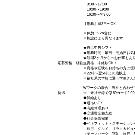
・8:30〜17:30
・10:00〜19:00
・16:30〜翌9:00
【勤務】週3日〜OK
※休憩1〜2h含む
※施設により異なります
★自己申告シフト
★勤務時間・曜日・開始日お気
★短期2ヶ月からのお仕事もあ
応募資格・経験
無資格・未経験OK！
※資格や経験をお持ちの方は優
※22時〜翌5時は18歳以上
※福祉系の学校に通う学生さん
Wワークの場合、当社と合わせ
待遇
☆ご来社登録でQUOカード2,
◆昇給あり
◆週払いOK
◆有給休暇あり
◆交通費全額支給
◆社会保険完備
◆ベネフィット・ステーション
旅行、グルメ、リラク＆ビュ
（テーマパーク、宿泊、旅行、