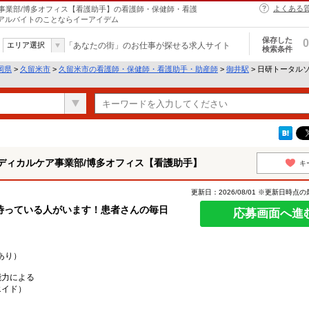
よくある
事業部/博多オフィス【看護助手】の看護師・保健師・看護
・アルバイトのことならイーアイデム
保存した
0
エリア選択
「あなたの街」のお仕事が探せる求人サイト
検索条件
岡県
>
久留米市
>
久留米市の看護師・保健師・看護助手・助産師
>
御井駅
> 日研トータル
ディカルケア事業部/博多オフィス【看護助手】
キ
更新日：2026/08/01 ※更新日時点
待っている人がいます！患者さんの毎日
応募画面へ進
あり）
能力による
エイド）