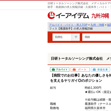
日研トータルソーシング株式会社 メディカルケア
助手・助産師の求人情報詳細 - 久留米市｜バイト
九州・沖縄
アルバイト・バイト・求人TOP
>
九州・沖縄
>
福
フィス【看護助手】の求人情報詳細
勤務地
職種
日研トータルソーシング株式会社 メ
アルバイト
パート
派遣社員
【病院でのお仕事】あなたの優しさを
を支えるヤリガイ◎のポジション
給与
時給1,300円
★週払いOK（規定
※給与幅は経験・
職種
看護助手（ナース
勤務地
福岡県久留米市