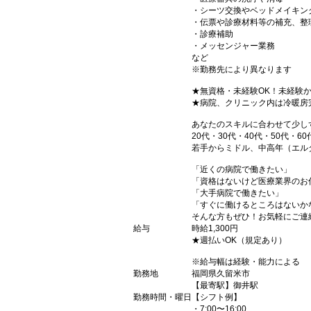
・シーツ交換やベッドメイキン
・伝票や診療材料等の補充、整
・診療補助
・メッセンジャー業務
など
※勤務先により異なります
★無資格・未経験OK！未経験
★病院、クリニック内は冷暖房
あなたのスキルに合わせて少し
20代・30代・40代・50代・60
若手からミドル、中高年（エル
「近くの病院で働きたい」
「資格はないけど医療業界のお
「大手病院で働きたい」
「すぐに働けるところはないか
そんな方もぜひ！お気軽にご連
給与
時給1,300円
★週払いOK（規定あり）
※給与幅は経験・能力による
勤務地
福岡県久留米市
【最寄駅】御井駅
勤務時間・曜日
【シフト例】
・7:00〜16:00