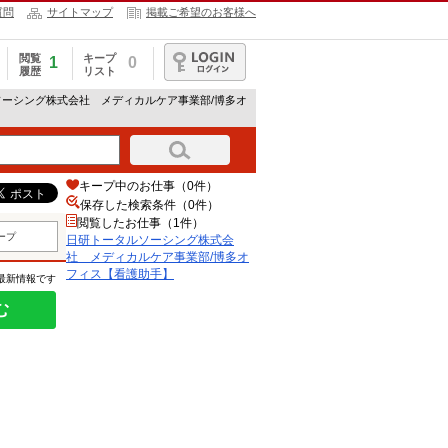
質問
サイトマップ
掲載ご希望のお客様へ
閲覧
キープ
1
0
履歴
リスト
ログイン
ソーシング株式会社 メディカルケア事業部/博多オ
キープ中のお仕事（0件）
保存した検索条件（
0
件）
閲覧したお仕事（1件）
ープ
日研トータルソーシング株式会
社 メディカルケア事業部/博多オ
フィス【看護助手】
の最新情報です
む