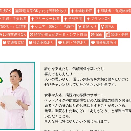
面接OK
職場見学OKまたは説明会あり
未経験歓迎
経験者・有資格者
主婦・主夫歓迎
フリーター歓迎
学歴不問
ブランクOK
（50代～）活躍中
シニア（60代～）活躍中
昇給あり
週払い
16時前退社OK
時間や曜日が選べる・シフト自由
深夜
禁煙・分煙
交通費支給
社会保険あり
社割・特典あり
研修制度あり
誰かを支えたり、信頼関係を築いたり、
喜んでもらえたり・・・
人への思いやり、優しい気持ちを大切に働きたい方に
ぜひチャレンジしていただきたいお仕事です。
食事や入浴、病院内の移動のサポート、
ベッドメイクや病室清掃などの入院環境の整備をお任
患者さんの身の回りのお世話をすることが多いため、
元気に退院された時などに「ありがとう」と感謝の言
いただくことも。
そんな時は特にやりがいを感じられます。