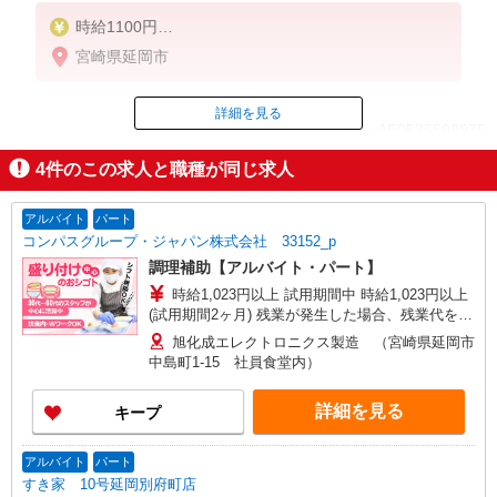
時給1100円
※22:00以降は時給1375円
宮崎県延岡市
※労働組合費あり（基本時給×月間時間数×1.8％）
■土日・祝手当
詳細を見る
ID：AE0525509975
土日・祝は時給＋50円
4
件のこの求人と職種が同じ求人
掲載期間終了
アルバイト
パート
コンパスグループ・ジャパン株式会社 33152_p
調理補助【アルバイト・パート】
時給1,023円以上 試用期間中 時給1,023円以上
(試用期間2ヶ月) 残業が発生した場合、残業代を1
分単位で別途支給します。
旭化成エレクトロニクス製造 （宮崎県延岡市
中島町1-15 社員食堂内）
詳細を見る
キープ
アルバイト
パート
すき家 10号延岡別府町店