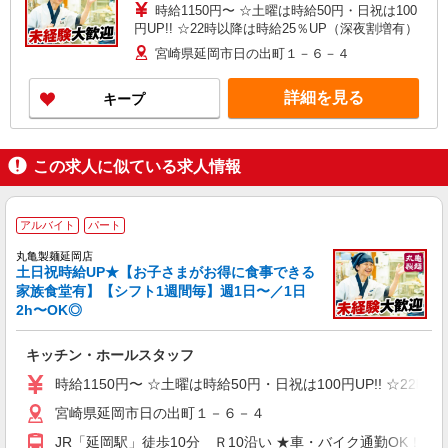
時給1150円〜 ☆土曜は時給50円・日祝は100
円UP!! ☆22時以降は時給25％UP（深夜割増有）
宮崎県延岡市日の出町１－６－４
詳細を見る
キープ
この求人に似ている求人情報
アルバイト
パート
丸亀製麺延岡店
土日祝時給UP★【お子さまがお得に食事できる
家族食堂有】【シフト1週間毎】週1日〜／1日
2h〜OK◎
キッチン・ホールスタッフ
時給1150円〜 ☆土曜は時給50円・日祝は100円UP!! ☆22
宮崎県延岡市日の出町１－６－４
JR「延岡駅」徒歩10分 Ｒ10沿い ★車・バイク通勤OK