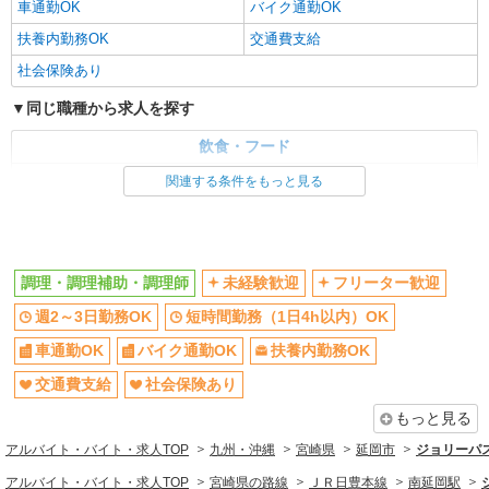
車通勤OK
バイク通勤OK
扶養内勤務OK
交通費支給
社会保険あり
同じ職種から求人を探す
飲食・フード
調理・調理補助・調理師
関連する条件をもっと見る
同じ特徴から求人を探す
未経験歓迎
週2～3日勤務OK
調理・調理補助・調理師
未経験歓迎
フリーター歓迎
短時間勤務（1日4h以内）OK
車通勤OK
週2～3日勤務OK
短時間勤務（1日4h以内）OK
扶養内勤務OK
交通費支給
社会保険あり
車通勤OK
バイク通勤OK
扶養内勤務OK
交通費支給
社会保険あり
もっと見る
アルバイト・バイト・求人TOP
九州・沖縄
宮崎県
延岡市
ジョリーパ
アルバイト・バイト・求人TOP
宮崎県の路線
ＪＲ日豊本線
南延岡駅