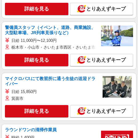
詳細を見る
とりあえずキープ
警備員スタッフ（イベント、道路、商業施設、
大型駐車場、JR列車見張りなど）
日給 11,000円〜12,100円
栃木市・小山市・さいたま市西区・さいたま市岩槻区・久喜市・蓮田
詳細を見る
とりあえずキープ
マイクロバスにて教習所に通う生徒の送迎ドラ
イバー
日給 15,850円
箕面市
詳細を見る
とりあえずキープ
ラウンドワンの清掃作業員
時給 1,400円