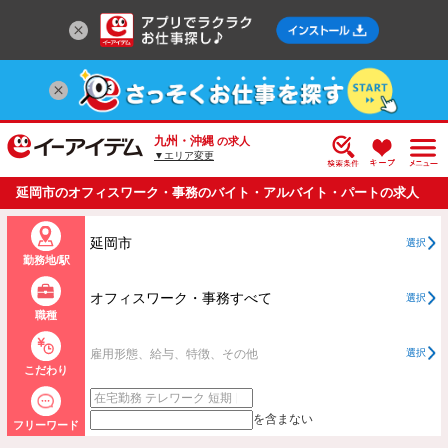
九州・沖縄
の求人
▼エリア変更
延岡市のオフィスワーク・事務のバイト・アルバイト・パートの求人
情報一覧
延岡市
選択
勤務地/駅
オフィスワーク・事務すべて
選択
職種
雇用形態、給与、特徴、その他
選択
こだわり
を含まない
フリーワード