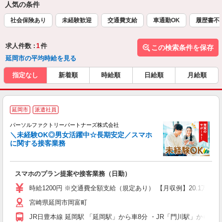
人気の条件
社会保険あり
未経験歓迎
交通費支給
車通勤OK
履歴書不
求人件数 :
1
件
この検索条件を保存
延岡市の平均時給を見る
指定なし
新着順
時給順
日給順
月給順
延岡市
派遣社員
能
パーソルファクトリーパートナーズ株式会社
＼未経験OK◎男女活躍中☆長期安定／スマホ
に関する接客業務
メ
未
スマホのプラン提案や接客業務（日勤）
ー
社
時給1200円 ※交通費全額支給（規定あり） 【月収例】20.1万円
宮崎県延岡市岡富町
JR日豊本線 延岡駅 「延岡駅」から車8分 ・JR「門川駅」から車