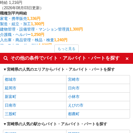
時給 1,216円
（2026年08月03日更新）
職種別平均時給
家電・携帯販売
1,336円
製造・組立・加工
1,300円
建物管理・設備管理・マンション管理員
1,300円
介護職・ヘルパー
1,250円
入出庫・商品管理・検品・検査
1,240円
ファストフード・デリ
1,238円
もっと見る
一般・営業事務
1,200円
保育士・保育補助
1,200円
その他の条件でバイト・アルバイト・パートを探す
その他販売・サービス
1,190円
調理・調理補助・調理師
1,162円
宮崎県の人気のエリアからバイト・アルバイト・パートを探す
延岡市の他の職種の平均時給を見る
都城市
宮崎市
延岡市
日向市
新富町
小林市
日南市
えびの市
三股町
都農町
宮崎県の人気の駅からバイト・アルバイト・パートを探す