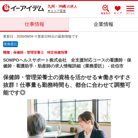
九州・沖縄
の求人
▼エリア変更
仕事情報
企業情報
更新日：2026/08/04 ※更新日時点の最新情報です
業務委託
職種：保健師・管理栄養士 特定保健指導
SOMPOヘルスサポート株式会社 全支援対応コースの看護師・保
健師・看護助手・助産師の求人情報詳細（業務委託） - 佐伯市
保健師・管理栄養士の資格を活かせる★働きやすさ
抜群！仕事量も勤務時間も、都合に合わせて調整可
能です◎