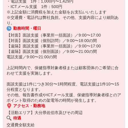
・電話支援 1件：1,000円〜1,429円
・ICTメール支援 1件：500円
※上記金額に消費税を加えた金額をお支払いいたします
※交通費・電話代は弊社負担。その他、支援内容により細則あ
り。
勤務時間・曜日
【対面】面談支援（事業所一括面談）／9:00〜17:00
【対面】面談支援（個別訪問）／9:00〜18:00の間
【遠隔】面談支援（事業所一括面談）／9:00〜17:00
【遠隔】面談支援（個別面談）／9:00〜21:00の間
電話支援／9:00〜21:00の間
上記時間内で、保健指導対象者様または顧客団体のご希望に合
わせて支援を実施します。
面談支援は1件につき30分〜1時間程度、電話支援は1件10〜15
分程度となります。
その他、報告書作成やICTメール支援、保健指導対象者様とのア
ポイント取得のための架電等の時間が発生します。
アクセス・勤務地
【活動エリア】大分県佐伯市及びその周辺
待遇
交通費全額支給