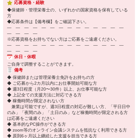
応募資格・経験
◆保健師・管理栄養士の、いずれかの国家資格を保有している
方
◆応募条件は【備考欄】をご確認下さい。
― ― ― ― ― ― ― ― ― ― ― ― ― ―
― ― ― ―
※応募資格をお持ちでない方はご応募をご遠慮ください。
― ― ― ― ― ― ― ― ― ― ― ― ― ―
― ― ― ―
休日・休暇
ご自身で調整することができます。
備考
◆ 保健師または管理栄養士免許をお持ちの方
◆ ご応募から2カ月以内にお仕事開始可能な方
◆ 週3日程度（月20〜30件）以上、お仕事可能な方
◆ 上記全ての支援方法に対応できる方
◆ 稼働時間が限定されない方
兼業は可能ですが、週3日程度の対応が難しい方、「平日日中
のみ」「夜間のみ」「土日のみ」など稼働時間が限定される方
は応募をご遠慮ください
◆ 基本的なPC操作ができる方
◆ zoom等のオンライン会議システムを抵抗なく利用できる方
◆ 原則6ヶ月以上継続した支援を担当できる方