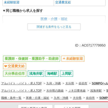
未経験歓迎
交通費支給
同じ職種から求人を探す
医療・介護・福祉
看護師・保健師・看護助手・助産師
関連する条件をもっと見る
同じ特徴から求人を探す
未経験歓迎
交通費支給
ID：AC0717779950
看護師・保健師・看護助手・助産師
未経験歓迎
交通費支給
大分県佐伯市
浅海井駅
海崎駅
上岡駅
アルバイト・バイト・求人TOP
九州・沖縄
大分県
佐伯市
SOMPO
アルバイト・バイト・求人TOP
大分県の路線
ＪＲ日豊本線
浅海井駅
職種・条件一覧
医療・介護・福祉
九州・沖縄
大分県
佐伯市
SOM