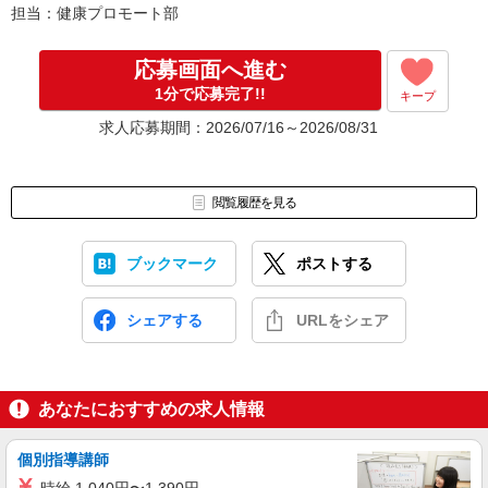
担当：健康プロモート部
[7]お仕事開始
（エントリーからお仕事開始までの平均期間は1〜2か月程度です）
応募画面へ進む
1分で応募完了!!
キープ
求人応募期間：2026/07/16～2026/08/31
閲覧履歴を見る
ブックマーク
ポストする
シェアする
URLをシェア
あなたにおすすめの求人情報
個別指導講師