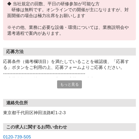
◆ 当社規定の回数、平日の研修参加が可能な方
研修は無料です。オンラインでの開催が主になりますが、対
面開催の場合は極力出席をお願いします
※その他、業務に必要な設備・環境については、業務説明会や
選考過程で案内があります。
応募方法
応募条件（備考欄項目）を満たしていることを確認後、「応募す
る」ボタンをご利用の上、応募フォームよりご応募ください。
-----------------------------------------------------
※応募資格をお持ちでない方はご応募をご遠慮ください。
もっと見る
-----------------------------------------------------
＜応募後の流れについて＞
[1]応募ボタンよりエントリー
連絡先住所
[2]オンライン説明会（PC・スマートフォン）にて業務内容・働き方
東京都千代田区神田淡路町1-2-3
のご説明
[3]正式応募のご案内
[4]Web面接（PC・スマートフォンによるオンライン面接）
この求人に関するお問い合わせ
[5]保健指導相談員登録
0120-739-505
[6]新人研修（オンライン研修や集合・個別研修、自己学習）