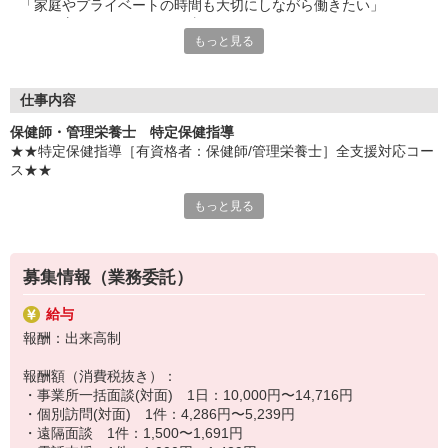
「家庭やプライベートの時間も大切にしながら働きたい」
そんな方にピッタリのお仕事です！
もっと見る
仕事量や仕事時間、休日はご自身で調整可能！
プライベートも大切にしながら、あなたのペースで働くことがで
きます。
仕事内容
また、充実の教育研修と手厚いフォロー体制で、未経験の方やブ
保健師・管理栄養士 特定保健指導
ランクのある方でも安心してお仕事をしていただけます！
★★特定保健指導［有資格者：保健師/管理栄養士］全支援対応コー
資格を活かして、人に寄り添い、健康を支援していくお仕事なの
ス★★
で、きっとやりがいを感じることができますよ！
あなたも新しいお仕事をスタートしてみませんか？
もっと見る
【職務内容】
在宅勤務＆直行直帰の保健指導のお仕事
健診データなどを基に、3〜6カ月間保健指導対象者様に継続した保
健指導を行っていただきます。
募集情報（業務委託）
■事業所一括面談
指定の会場またはオンラインで半日または終日、保健指導を実施
給与
■個別訪問面談
報酬：出来高制
対象者と相談のうえ日程を決め、訪問またはオンラインで保健指導
を実施
報酬額（消費税抜き）：
■電話・ICTメール支援
・事業所一括面談(対面) 1日：10,000円〜14,716円
継続支援として、対象者が指定する時間帯にお電話、または対象者
・個別訪問(対面) 1件：4,286円〜5,239円
が入力した記録を元にレポートをまとめてメールにて保健指導を実
・遠隔面談 1件：1,500〜1,691円
施