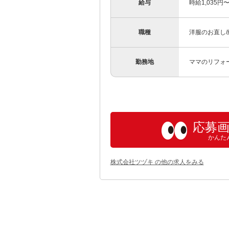
給与
時給1,035
職種
洋服のお直し
勤務地
ママのリフォー
応募
かんた
株式会社ツヅキ の他の求人をみる