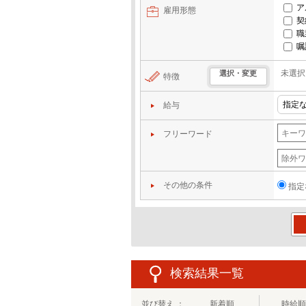
ア
雇用形態
契
職
嘱
未選択
選択・変更
特徴
給与
フリーワード
その他の条件
指定
この
検索結果一覧
並び替え ：
新着順
時給順