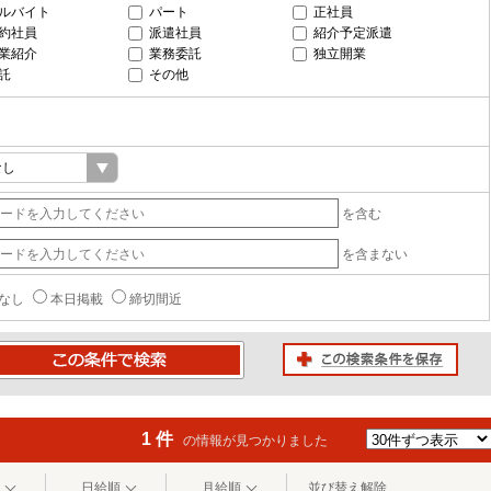
ルバイト
パート
正社員
約社員
派遣社員
紹介予定派遣
業紹介
業務委託
独立開業
託
その他
を含む
を含まない
なし
本日掲載
締切間近
この検索条件を保存
条件で検索
1 件
の情報が見つかりました
日給順
月給順
並び替え解除