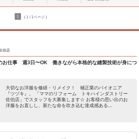
1
( 1 / 1ページ )
佐伯店
のお仕事 週3日〜OK 働きながら本格的な縫製技術が身につ
大切なお洋服を修繕・リメイク！ 補正業のパイオニア
『ツヅキ』。 「ママのリフォーム トキハインダストリー
佐伯店」でスタッフを大募集します☆ お客様の思い出のお
洋服をお直しし、新たな命を吹き込む達成感ある...