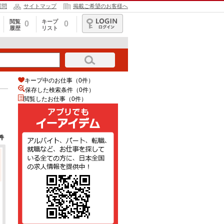
質問
サイトマップ
掲載ご希望のお客様へ
閲覧
キープ
0
0
履歴
リスト
ログイン
キープ中のお仕事（0件）
保存した検索条件（
0
件）
閲覧したお仕事（0件）
件