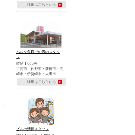
詳細はこちらから
ベルク各店での店内スタッ
フ
時給 1,065円
古河市・佐野市・前橋市・高
崎市・伊勢崎市・太田市・館
林市・藤岡市・大泉町・さい
詳細はこちらから
たま市北区・川越市・熊谷
市・行田市・秩父市・所沢
市・飯能市・東松山市・坂戸
市・鶴ケ島市・千葉市中央
区・市川市・松戸市・習志野
市・柏市・流山市・八千代
市・足立区・江戸川区・八王
子市・町田市
ビルの清掃スタッフ