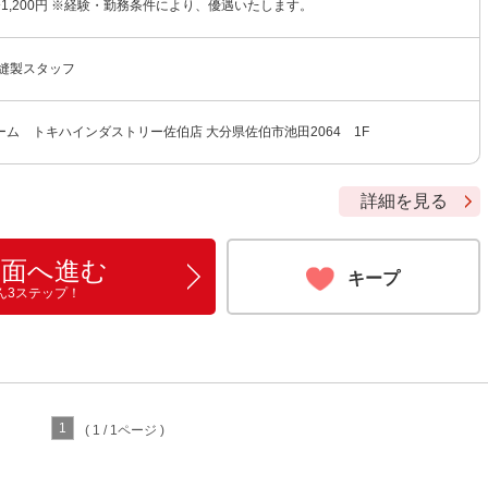
円〜1,200円 ※経験・勤務条件により、優遇いたします。
/縫製スタッフ
ム トキハインダストリー佐伯店 大分県佐伯市池田2064 1F
詳細を見る
画面へ進む
キープ
ん3ステップ！
1
( 1 / 1ページ )