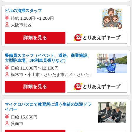
給 ★社割あり ☆経験者優遇☆
福岡県福岡市博多区那珂6丁目23-1 ららぽー
ビルの清掃スタッフ
と福岡
時給 1,200円〜1,200円
大阪市北区
詳細を見る
キープ
詳細を見る
とりあえずキープ
アルバイト
パート
エルーラ
販売スタッフ
警備員スタッフ（イベント、道路、商業施設、
アルバイト・パート：時給1,100円
大型駐車場、JR列車見張りなど）
福岡県福岡市博多区那珂6丁目23-1 ららぽー
日給 11,000円〜12,100円
と福岡
栃木市・小山市・さいたま市西区・さいたま市岩槻区・久喜市・
詳細を見る
キープ
詳細を見る
とりあえずキープ
アルバイト
マイクロバスにて教習所に通う生徒の送迎ドラ
ZARA
イバー
販売職／週5日 アルバイト
日給 15,850円
アルバイト：時給1,400円
箕面市
福岡県福岡市博多区那珂6丁目23-1 ららぽー
と福岡