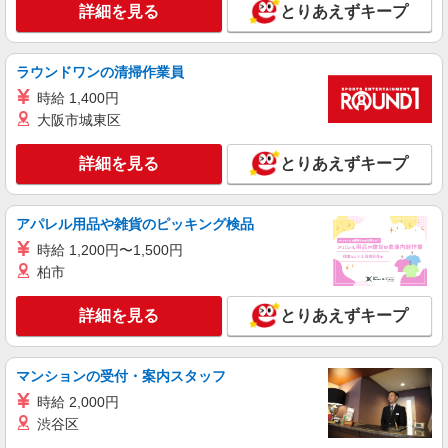
詳細を見る
とりあえずキープ
詳細を見る
キープ
ラウンドワンの清掃作業員
アルバイト
パート
時給 1,400円
BAYFLOW
大阪市城東区
販売員
アルバイト・パート：時給1,060円〜 ※高校在
詳細を見る
とりあえずキープ
学中の方は不可
福岡県福岡市博多区那珂6丁目23-1 ららぽー
と福岡
アパレル用品や雑貨のピッキング検品
時給 1,200円〜1,500円
詳細を見る
キープ
柏市
アルバイト
パート
詳細を見る
とりあえずキープ
coca
販売スタッフ
アルバイト・パート：時給1,150円〜＋交通費
マンションの受付・案内スタッフ
＜うれしい社割あり＞
時給 2,000円
福岡県福岡市博多区那珂6丁目23-1 ららぽー
渋谷区
と福岡