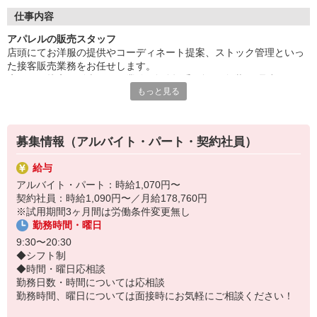
ちのこもった挨拶ができれば大丈夫。
先輩スタッフが丁寧にサポートしますので、「服が好きな気持
仕事内容
ち」が「仕事への自信」へと変わりますよ。
アパレルの販売スタッフ
店頭にてお洋服の提供やコーディネート提案、ストック管理といっ
販売ノルマはありませんので、自分らしく働ける職場です。
た接客販売業務をお任せします。
働きやすい職場をお探しならぜひご応募を！
店頭での接客・販売、レジ業務 (金銭授受/ギフト包装)、品出し
一緒にSHIPSを盛り上げていきましょう！
もっと見る
店頭商品・ストックの整理、店内清掃 など
募集情報（アルバイト・パート・契約社員）
給与
アルバイト・パート：時給1,070円〜
契約社員：時給1,090円〜／月給178,760円
※試用期間3ヶ月間は労働条件変更無し
勤務時間・曜日
9:30〜20:30
◆シフト制
◆時間・曜日応相談
勤務日数・時間については応相談
勤務時間、曜日については面接時にお気軽にご相談ください！