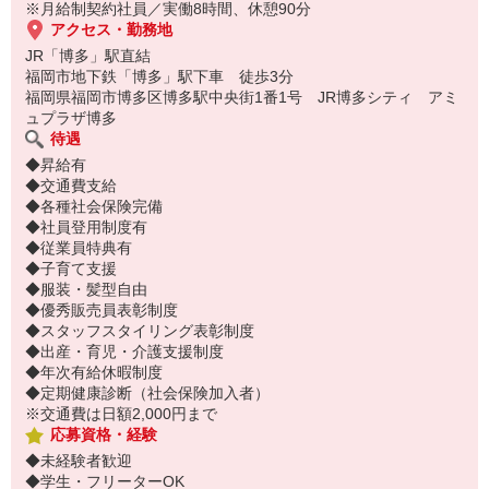
※月給制契約社員／実働8時間、休憩90分
アクセス・勤務地
JR「博多」駅直結
福岡市地下鉄「博多」駅下車 徒歩3分
福岡県福岡市博多区博多駅中央街1番1号 JR博多シティ アミ
ュプラザ博多
待遇
◆昇給有
◆交通費支給
◆各種社会保険完備
◆社員登用制度有
◆従業員特典有
◆子育て支援
◆服装・髪型自由
◆優秀販売員表彰制度
◆スタッフスタイリング表彰制度
◆出産・育児・介護支援制度
◆年次有給休暇制度
◆定期健康診断（社会保険加入者）
※交通費は日額2,000円まで
応募資格・経験
◆未経験者歓迎
◆学生・フリーターOK