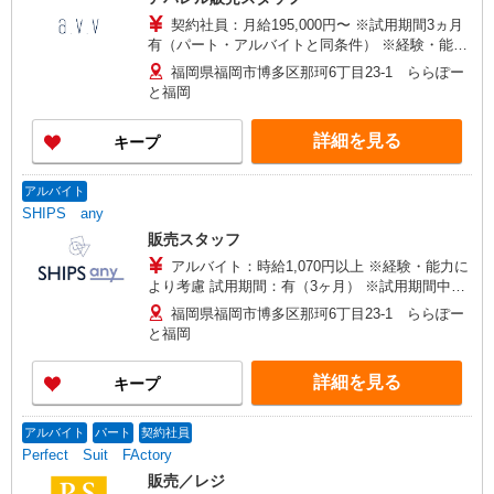
契約社員：月給195,000円〜 ※試用期間3ヵ月
有（パート・アルバイトと同条件） ※経験・能力
により店長登用可 パート・アルバイト：時給
福岡県福岡市博多区那珂6丁目23-1 ららぽー
1,060円〜 1,200円 ※給与幅はすべて経験・能力に
と福岡
より優遇
詳細を見る
キープ
アルバイト
SHIPS any
販売スタッフ
アルバイト：時給1,070円以上 ※経験・能力に
より考慮 試用期間：有（3ヶ月） ※試用期間中、
条件変更なし
福岡県福岡市博多区那珂6丁目23-1 ららぽー
と福岡
詳細を見る
キープ
アルバイト
パート
契約社員
Perfect Suit FActory
販売／レジ