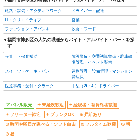
福岡市博多区の職種からバイト・アルバイト・パートを探す
社員登用あり
建築・設備・アクティブワーク
ドライバー・配達
IT・クリエイティブ
営業
ファッション・アパレル
飲食・フード
福岡市博多区の人気の職種からバイト・アルバイト・パートを探
す
保育士・保育補助
施設警備・交通誘導警備・駐車輪
場管理・イベント警備
スイーツ・ケーキ・パン
建物管理・設備管理・マンション
管理員
医療事務・受付・クラーク
中型（2t・4t）ドライバー
アパレル販売
未経験歓迎
経験者・有資格者歓迎
フリーター歓迎
ブランクOK
昇給あり
時間や曜日が選べる・シフト自由
フルタイム歓迎
朝
昼