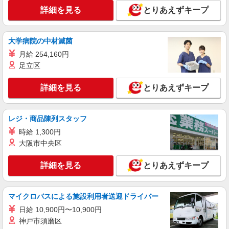
詳細を見る
とりあえずキープ
詳細を見る
キープ
正社員
大学病院の中材滅菌
WA ORiental TRaffic
月給 254,160円
接客・販売スタッフ
足立区
正社員：月給210,000円〜 ※経験・能力により
優遇します。
詳細を見る
とりあえずキープ
福岡県福岡市博多区那珂6丁目23-1 ららぽー
と福岡
レジ・商品陳列スタッフ
詳細を見る
キープ
時給 1,300円
大阪市中央区
アルバイト
パート
coen
詳細を見る
とりあえずキープ
販売スタッフ
アルバイト・パート：時給1,080円以上 経験・
能力により時給UP！ あなたの頑張りをしっかり
マイクロバスによる施設利用者送迎ドライバー
と評価します♪ ※交通費規定支給 ※固定残業代な
福岡県福岡市博多区那珂6丁目23-1 ららぽー
日給 10,900円〜10,900円
し スタート時給は経験考慮いたします！ 【試用期
と福岡
神戸市須磨区
間】 試用期間：3か月間（給与等の条件に変更は