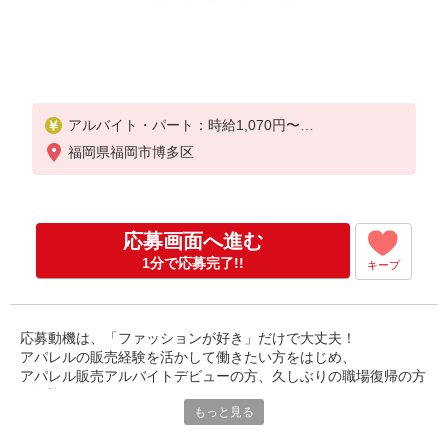
アルバイト・パート：時給1,070円〜
契約社員：時給1,090円〜／月給178,760円
福岡県福岡市博多区
※試用期間3ヶ月間は労働条件変更無し
応募画面へ進む
1分で応募完了!!
キープ
応募動機は、「ファッションが好き」だけで大丈夫！
アパレルの販売経験を活かして働きたい方をはじめ、
アパレル販売アルバイトデビューの方、久しぶりの職場復帰の方
も歓迎します。
もっと見る
最初は「いらっしゃいませ」「ありがとうございました」の気持