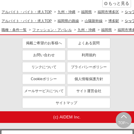
もっと見る
アルバイト・バイト・求人TOP
九州・沖縄
福岡県
福岡市博多区
シッ
アルバイト・バイト・求人TOP
福岡県の路線
山陽新幹線
博多駅
シッ
職種・条件一覧
ファッション・アパレル
九州・沖縄
福岡県
福岡市博
掲載ご希望のお客様へ
よくある質問
お問い合わせ
利用規約
リンクについて
プライバシーポリシー
Cookieポリシー
個人情報保護方針
メールサービスについて
サイト運営会社
サイトマップ
(c) AIDEM Inc.
TOPへ