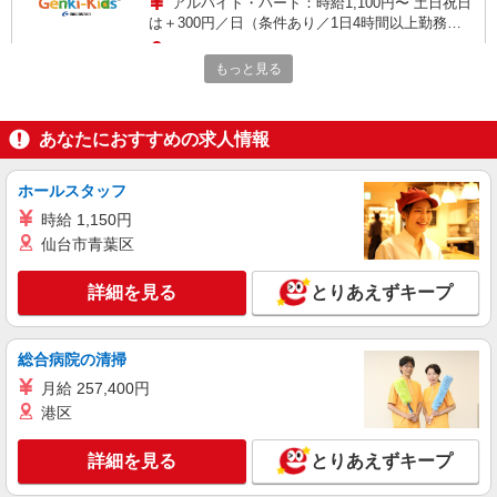
アルバイト・パート：時給1,100円〜 土日祝日
は＋300円／日（条件あり／1日4時間以上勤務の
場合） 【シフト・収入例】 月4週換算で計算し
福岡県福岡市博多区那珂6丁目23-1 ららぽー
た目安金額。 ☆フリーターさん、土日祝、遅番勤
もっと見る
と福岡
務可能な方の場合 時給1,100円、週5日、1日8時間
で勤務。 月々17万6,000円の収入。土日祝勤務手
詳細を見る
キープ
当てもあるのでさらにアップ可能
あなたにおすすめの求人情報
アルバイト
パート
ホールスタッフ
Cassis de Rouge
販売・接客スタッフ
時給 1,150円
仙台市青葉区
アルバイト・パート：時給1,100円〜1,500円＋
交通費（上限20,000円／月） ★昇給あり ★研修期
間（最大3ヶ月）：時給1,100円 ★研修後時給：
詳細を見る
とりあえずキープ
福岡県福岡市博多区那珂6丁目23-1 ららぽー
1,150円
と福岡
総合病院の清掃
詳細を見る
キープ
月給 257,400円
港区
アルバイト
その他
グラニフ
詳細を見る
とりあえずキープ
販売スタッフ
準社員・アルバイト：時給1,070円〜 ※試用期