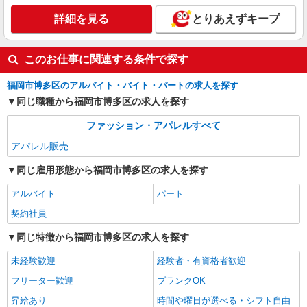
ありません） 【契約期間】 有期雇用：半年更新
詳細を見る
キープ
5年以上の更新で希望者は無期雇用へ転換 昇給あ
詳細を見る
とりあえずキープ
り（半年毎。面談等によって決定）
アルバイト
このお仕事に関連する条件で探す
靴下屋
接客、販売
福岡市博多区のアルバイト・バイト・パートの求人を探す
アルバイト：時給1,060円 ※経験・能力により
同じ職種から福岡市博多区の求人を探す
優遇します ※試用期間あり：時給1,060円
福岡県福岡市博多区那珂6丁目23-1 ららぽー
ファッション・アパレルすべて
と福岡
アパレル販売
詳細を見る
キープ
同じ雇用形態から福岡市博多区の求人を探す
アルバイト
パート
契約社員
同じ特徴から福岡市博多区の求人を探す
未経験歓迎
経験者・有資格者歓迎
フリーター歓迎
ブランクOK
昇給あり
時間や曜日が選べる・シフト自由