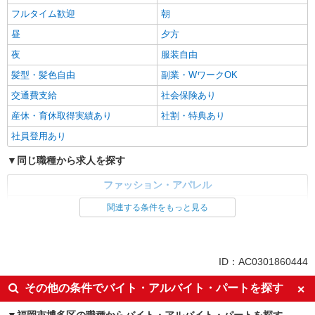
フルタイム歓迎
朝
昼
夕方
夜
服装自由
髪型・髪色自由
副業・WワークOK
交通費支給
社会保険あり
産休・育休取得実績あり
社割・特典あり
社員登用あり
同じ職種から求人を探す
ファッション・アパレル
アパレル販売
関連する条件をもっと見る
同じ特徴から求人を探す
未経験歓迎
服装自由
ID：AC0301860444
副業・WワークOK
交通費支給
その他の条件でバイト・アルバイト・パートを探す
社会保険あり
産休・育休取得実績あり