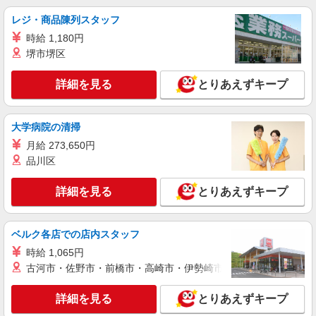
間あり（3ヶ月間）：同時給
レジ・商品陳列スタッフ
福岡県福岡市博多区那珂6丁目23-1 ららぽー
時給 1,180円
と福岡
堺市堺区
詳細を見る
キープ
詳細を見る
とりあえずキープ
アルバイト
パート
契約社員
CALL＆RESPONSE
大学病院の清掃
販売スタッフ
月給 273,650円
アルバイト・パート・契約社員：時給1,150
品川区
円〜1,200円 ※能力・経験を考慮します 試用期間6
ヶ月 試用期間中の給与、時給1,100円
福岡県福岡市博多区那珂6丁目23-1 ららぽー
詳細を見る
とりあえずキープ
と福岡
詳細を見る
キープ
ベルク各店での店内スタッフ
時給 1,065円
契約社員
古河市・佐野市・前橋市・高崎市・伊勢崎市・太田市・館林市・
リーバイス（R）ストア
販売スタッフ
詳細を見る
とりあえずキープ
契約社員：月給205,000円以上 ★交通費全額支