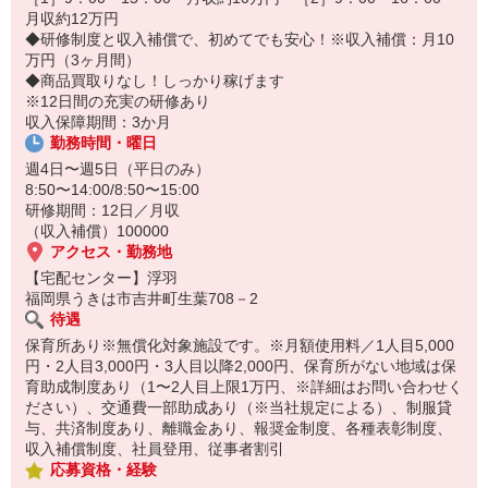
14:30お仕事修了
月収約12万円
保育所にお子さまを迎えに行って帰宅
◆研修制度と収入補償で、初めてでも安心！※収入補償：月10
万円（3ヶ月間）
☆ココがPoint☆
◆商品買取りなし！しっかり稼げます
・職場の近くに保育所（保育園、幼稚園、託児所）があるから、送
※12日間の充実の研修あり
り迎えの時間の心配がいりません！
収入保障期間：3か月
・保育料補助制度があります！
勤務時間・曜日
・家事・夕食の支度なども余裕をもってできます！
週4日〜週5日（平日のみ）
8:50〜14:00/8:50〜15:00
研修期間：12日／月収
（収入補償）100000
アクセス・勤務地
【宅配センター】浮羽
福岡県うきは市吉井町生葉708－2
待遇
保育所あり※無償化対象施設です。※月額使用料／1人目5,000
円・2人目3,000円・3人目以降2,000円、保育所がない地域は保
育助成制度あり（1〜2人目上限1万円、※詳細はお問い合わせく
ださい）、交通費一部助成あり（※当社規定による）、制服貸
与、共済制度あり、離職金あり、報奨金制度、各種表彰制度、
収入補償制度、社員登用、従事者割引
応募資格・経験