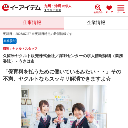
九州・沖縄
の求人
▼エリア変更
仕事情報
企業情報
更新日：2026/07/27 ※更新日時点の最新情報です
業務委託
職種：ヤクルトスタッフ
久留米ヤクルト販売株式会社／浮羽センターの求人情報詳細（業務
委託） - うきは市
「保育料を払うために働いているみたい・・」その
不満、ヤクルトならスッキリ解消できますよ☆