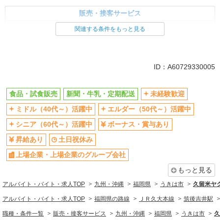
販売・接客サービス
食品・試食販売
関連する条件をもっと見る
ドライバー・配達
同じ特徴から求人を探す
ID：A60729330005
未経験歓迎
ミドル（40代～）活躍中
ボーナス・賞与あり
土日祝休み
食品・試食販売
新聞・牛乳・定期配送
未経験歓迎
上場企業・上場企業のグループ会
車通勤OK
ミドル（40代～）活躍中
エルダー（50代～）活躍中
社
シニア（60代～）活躍中
ボーナス・賞与あり
扶養内勤務OK
社員登用あり
昇給あり
土日祝休み
上場企業・上場企業のグループ会社
もっと見る
アルバイト・バイト・求人TOP
九州・沖縄
福岡県
うきは市
久留米ヤ
アルバイト・バイト・求人TOP
福岡県の路線
ＪＲ久大本線
筑後吉井駅
職種・条件一覧
販売・接客サービス
九州・沖縄
福岡県
うきは市
久