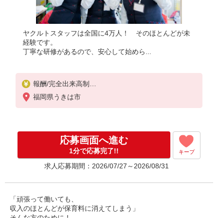
ヤクルトスタッフは全国に4万人！ そのほとんどが未
経験です。
丁寧な研修があるので、安心して始めら...
報酬/完全出来高制
月収100,000円〜/月収115,000円〜（平均収入119,58
福岡県うきは市
1円）
◎扶養範囲内OK◎扶養範囲を超える高収入も歓迎
◆働き方を選べるお仕事です
応募画面へ進む
≪勤務例≫ ※勤務地で異なる
［1］9：00〜15：00 月収約10万円 ［2］9：00
1分で応募完了!!
キープ
〜16：00 月収約12万円
求人応募期間：2026/07/27～2026/08/31
◆研修制度と収入補償で、初めてでも安心！※収入
補償：月10万円（3ヶ月間）
◆商品買取りなし！しっかり稼げます
※12日間の充実の研修あり
「頑張って働いても、
収入保障期間：3か月
収入のほとんどが保育料に消えてしまう」
そんな方のために！