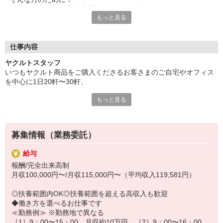
ヤクルトでは≪保育料助成制度≫を取り入れ、
もっと見る
一般の保育園に子どもを預けている方をバックアップ◎
頑張って働いた収入の中から、
少しでも家計の足しに、ママのお小遣いに♪ を応援します！
仕事内容
◆家庭と両立可能な短時間勤務
ヤクルトスタッフ
◆急なお休みにもスタッフ同士で快くフォロー
いつもヤクルト商品をご購入くださるお客さまのご自宅やオフィス
を中心に1日20軒〜30軒、
など、働くママの多いヤクルトならではの
ヤクルト商品をお届けするお仕事です。
充実した環境を整え、
もっと見る
商品を通じてお客さまとふれあう楽しさ、健康的な生活にお役立ち
仕事×育児のお悩みをスッキリ解決に導きます☆
できる喜び。
ヤクルトスタッフのお仕事は、たくさんのヤリガイにあふれていま
す！
募集情報（業務委託）
〜ヤクルトスタッフの1日〜
給与
2児の母として仕事と家庭の両立をしているHさん。
報酬/完全出来高制
実際のワークスタイルを、一例としてご紹介いたします！
月収100,000円〜/月収115,000円〜（平均収入119,581円）
※時間は地域によって異なります。
8:10 保育所にお子さまをお預け
◎扶養範囲内OK◎扶養範囲を超える高収入も歓迎
8:20 宅配センターに到着、お届けの準備
◆働き方を選べるお仕事です
8:30 朝礼が終わったら出発
≪勤務例≫ ※勤務地で異なる
13:00 お届け修了、翌日準備、集計作業
［1］9：00〜15：00 月収約10万円 ［2］9：00〜16：00