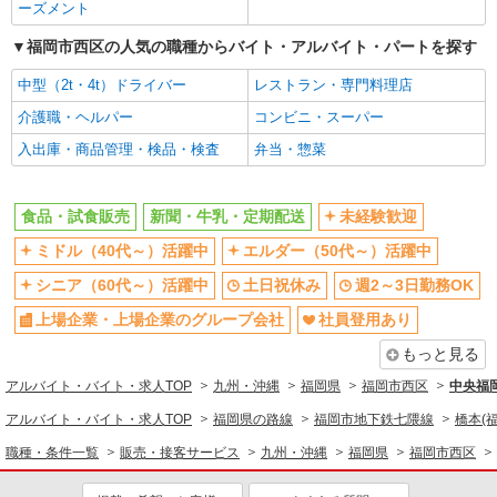
ーズメント
福岡市西区の人気の職種からバイト・アルバイト・パートを探す
中型（2t・4t）ドライバー
レストラン・専門料理店
介護職・ヘルパー
コンビニ・スーパー
入出庫・商品管理・検品・検査
弁当・惣菜
食品・試食販売
新聞・牛乳・定期配送
未経験歓迎
ミドル（40代～）活躍中
エルダー（50代～）活躍中
シニア（60代～）活躍中
土日祝休み
週2～3日勤務OK
上場企業・上場企業のグループ会社
社員登用あり
もっと見る
アルバイト・バイト・求人TOP
九州・沖縄
福岡県
福岡市西区
中央福
アルバイト・バイト・求人TOP
福岡県の路線
福岡市地下鉄七隈線
橋本(
職種・条件一覧
販売・接客サービス
九州・沖縄
福岡県
福岡市西区