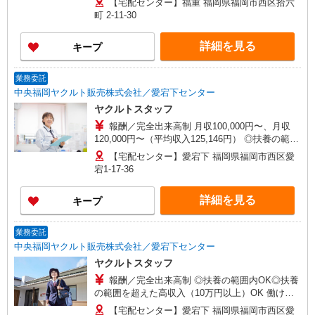
【宅配センター】福重 福岡県福岡市西区拾六
OK 働ける時間や環境に合わせて最大限に考慮し
町 2-11-30
ます。 職場体験実施！少しでも不安のある方、お
気軽にお問い合わせください！ ＊収入補償（10ヶ
詳細を見る
キープ
月）／月10万円※研修・社員同行フォローも約2ヶ
月間と充実！ ◆商品買取りなし！しっかり稼げま
す◎ ※研修期間／5日間／4000円／日 収入保障期
業務委託
間：10か月
中央福岡ヤクルト販売株式会社／愛宕下センター
ヤクルトスタッフ
報酬／完全出来高制 月収100,000円〜、月収
120,000円〜（平均収入125,146円） ◎扶養の範囲
内OK◎扶養の範囲を超えた高収入（10万円以上）
【宅配センター】愛宕下 福岡県福岡市西区愛
OK 働ける時間や環境に合わせて最大限に考慮し
宕1-17-36
ます。 職場体験実施！少しでも不安のある方、お
気軽にお問い合わせください！ ＊収入補償（10ヶ
詳細を見る
キープ
月）／月10万円※研修・社員同行フォローも約2ヶ
月間と充実！ ◆商品買取りなし！しっかり稼げま
す◎ ※研修期間／5日間／4000円／日 収入保障期
業務委託
間：10か月
中央福岡ヤクルト販売株式会社／愛宕下センター
ヤクルトスタッフ
報酬／完全出来高制 ◎扶養の範囲内OK◎扶養
の範囲を超えた高収入（10万円以上）OK 働ける
時間や環境に合わせて最大限に考慮します。 職場
【宅配センター】愛宕下 福岡県福岡市西区愛