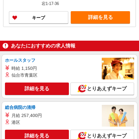
体験実施！少しでも不安のある方、お気軽にお問
宕1-17-36
い合わせください！ ＊収入補償（10ヶ月）／月10
万円※研修・社員同行フォローも約2ヶ月間と充
詳細を見る
キープ
実！ ◆商品買取りなし！しっかり稼げます◎ ※研
修期間／5日間／4000円／日 収入保障期間：10か
月
あなたにおすすめの求人情報
ホールスタッフ
時給 1,150円
仙台市青葉区
詳細を見る
とりあえずキープ
総合病院の清掃
月給 257,400円
港区
詳細を見る
とりあえずキープ