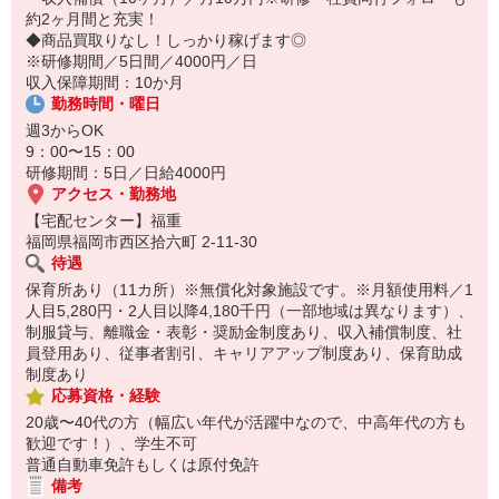
8:10 保育所にお子さまをお預け
約2ヶ月間と充実！
8:20 宅配センターに到着、お届けの準備
◆商品買取りなし！しっかり稼げます◎
8:30 朝礼が終わったら出発
※研修期間／5日間／4000円／日
13:00 お届け修了、翌日準備、集計作業
収入保障期間：10か月
14:30お仕事修了
勤務時間・曜日
保育所にお子さまを迎えに行って帰宅
週3からOK
☆ココがPoint☆
9：00〜15：00
・職場の近くに保育所（保育園、幼稚園、託児所）があるから、送
研修期間：5日／日給4000円
り迎えの時間の心配がいりません！
アクセス・勤務地
・保育料補助制度があります！
【宅配センター】福重
・家事・夕食の支度なども余裕をもってできます！
福岡県福岡市西区拾六町 2-11-30
待遇
保育所あり（11カ所）※無償化対象施設です。※月額使用料／1
人目5,280円・2人目以降4,180千円（一部地域は異なります）、
制服貸与、離職金・表彰・奨励金制度あり、収入補償制度、社
員登用あり、従事者割引、キャリアアップ制度あり、保育助成
制度あり
応募資格・経験
20歳〜40代の方（幅広い年代が活躍中なので、中高年代の方も
歓迎です！）、学生不可
普通自動車免許もしくは原付免許
備考