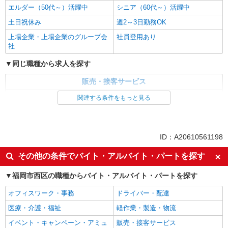
エルダー（50代～）活躍中
シニア（60代～）活躍中
土日祝休み
週2～3日勤務OK
上場企業・上場企業のグループ会
社員登用あり
社
同じ職種から求人を探す
販売・接客サービス
食品・試食販売
関連する条件をもっと見る
ドライバー・配達
同じ特徴から求人を探す
ID：A20610561198
未経験歓迎
ミドル（40代～）活躍中
その他の条件でバイト・アルバイト・パートを探す
土日祝休み
週2～3日勤務OK
福岡市西区の職種からバイト・アルバイト・パートを探す
上場企業・上場企業のグループ会
社員登用あり
社
オフィスワーク・事務
ドライバー・配達
医療・介護・福祉
軽作業・製造・物流
イベント・キャンペーン・アミュ
販売・接客サービス