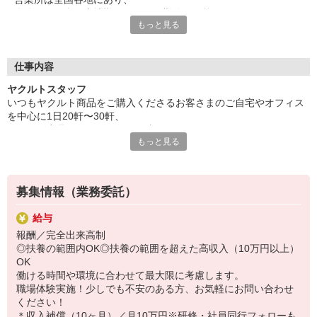
自分の住む街や土地勘のある町で勤務が可能です。
もっと見る
保育所は営業所のそばにあるのでお迎えもラクラク♪
家計にやさしい保育料で利用でき、
収入の面でもきっとご満足いただけるはずです。
※設置されている保育所は無償化対象施設です。
仕事内容
また勤務時間も短いので、
ヤクルトスタッフ
家事・育児時間にもゆとりが持てますよ♪
いつもヤクルト商品をご購入くださるお客さまのご自宅やオフィス
主婦・ママスタッフが多いので、
を中心に1日20軒〜30軒、
仕事や子育てについてなどイロイロ相談できて心強い！
ヤクルト商品をお届けするお仕事です。
もっと見る
商品を通じてお客さまとふれあう楽しさ、健康的な生活にお役立ち
研修や先輩の同行研修など手厚いサポートがあるので、
できる喜び。
未経験の方も安心してチャレンジしてください。
ヤクルトスタッフのお仕事は、たくさんのヤリガイにあふれていま
す！
募集情報（業務委託）
特に扶養範囲外でしっかり稼ぎたい方には最適なエリアをご用意し
給与
ます。
報酬／完全出来高制
もちろんバランスよく働きたい方もご相談ください。
◎扶養の範囲内OK◎扶養の範囲を超えた高収入（10万円以上）
OK
〜ヤクルトスタッフの1日〜
働ける時間や環境に合わせて最大限に考慮します。
2児の母として仕事と家庭の両立をしているHさん。
職場体験実施！少しでも不安のある方、お気軽にお問い合わせ
実際のワークスタイルを、一例としてご紹介いたします！
ください！
※時間は地域によって異なります。
＊収入補償（10ヶ月）／月10万円※研修・社員同行フォローも