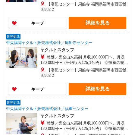
時間や環境に合わせて最大限に考慮します。 職場
【宅配センター】周船寺 福岡県福岡市西区飯
体験実施！少しでも不安のある方、お気軽にお問
氏982-2
い合わせください！ ＊収入補償（10ヶ月）／月10
万円※研修・社員同行フォローも約2ヶ月間と充
詳細を見る
キープ
実！ ◆商品買取りなし！しっかり稼げます◎ ※研
修期間／5日間／4000円／日 収入保障期間：10か
月
業務委託
中央福岡ヤクルト販売株式会社／周船寺センター
ヤクルトスタッフ
報酬／完全出来高制 月収100,000円〜、月収
120,000円〜（平均収入125,146円） ◎扶養の範囲
内OK◎扶養の範囲を超えた高収入（10万円以上）
【宅配センター】周船寺 福岡県福岡市西区飯
OK 働ける時間や環境に合わせて最大限に考慮し
氏982-2
ます。 職場体験実施！少しでも不安のある方、お
気軽にお問い合わせください！ ＊収入補償（10ヶ
詳細を見る
キープ
月）／月10万円※研修・社員同行フォローも約2ヶ
月間と充実！ ◆商品買取りなし！しっかり稼げま
す◎ ※研修期間／5日間／4000円／日 収入保障期
業務委託
間：10か月
中央福岡ヤクルト販売株式会社／福重センター
ヤクルトスタッフ
報酬／完全出来高制 月収100,000円〜、月収
120,000円〜（平均収入125,146円） ◎扶養の範囲
内OK◎扶養の範囲を超えた高収入（10万円以上）