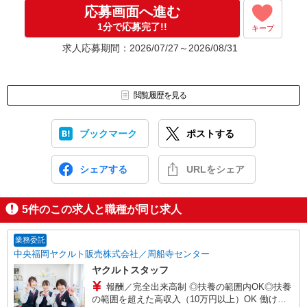
応募画面へ進む
1分で応募完了!!
キープ
求人応募期間：2026/07/27～2026/08/31
閲覧履歴を見る
ブックマーク
ポストする
シェアする
URLをシェア
5
件のこの求人と職種が同じ求人
業務委託
中央福岡ヤクルト販売株式会社／周船寺センター
ヤクルトスタッフ
報酬／完全出来高制 ◎扶養の範囲内OK◎扶養
の範囲を超えた高収入（10万円以上）OK 働ける