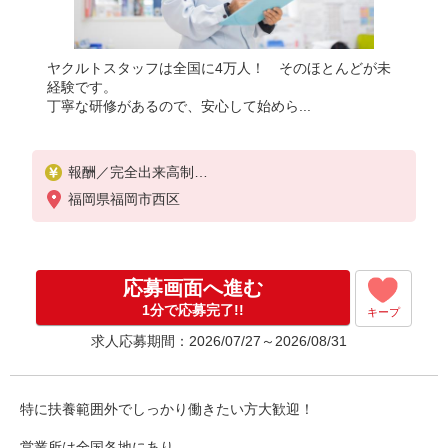
ヤクルトスタッフは全国に4万人！ そのほとんどが未
経験です。
丁寧な研修があるので、安心して始めら...
報酬／完全出来高制
◎扶養の範囲内OK◎扶養の範囲を超えた高収入（10
福岡県福岡市西区
万円以上）OK
働ける時間や環境に合わせて最大限に考慮します。
職場体験実施！少しでも不安のある方、お気軽にお
問い合わせください！
応募画面へ進む
＊収入補償（10ヶ月）／月10万円※研修・社員同行
フォローも約2ヶ月間と充実！
1分で応募完了!!
キープ
◆商品買取りなし！しっかり稼げます◎
求人応募期間：2026/07/27～2026/08/31
※研修期間／5日間／4000円／日
収入保障期間：10か月
特に扶養範囲外でしっかり働きたい方大歓迎！
営業所は全国各地にあり、