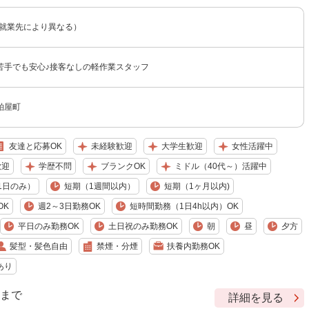
（就業先により異なる）
苦手でも安心♪接客なしの軽作業スタッフ
粕屋町
友達と応募OK
未経験歓迎
大学生歓迎
女性活躍中
歓迎
学歴不問
ブランクOK
ミドル（40代～）活躍中
1日のみ）
短期（1週間以内）
短期（1ヶ月以内)
OK
週2～3日勤務OK
短時間勤務（1日4h以内）OK
平日のみ勤務OK
土日祝のみ勤務OK
朝
昼
夕方
髪型・髪色自由
禁煙・分煙
扶養内勤務OK
あり
9 まで
詳細を見る