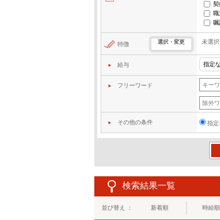
契
職
嘱
未選択
選択・変更
特徴
給与
フリーワード
その他の条件
指定
この
検索結果一覧
並び替え ：
新着順
時給順