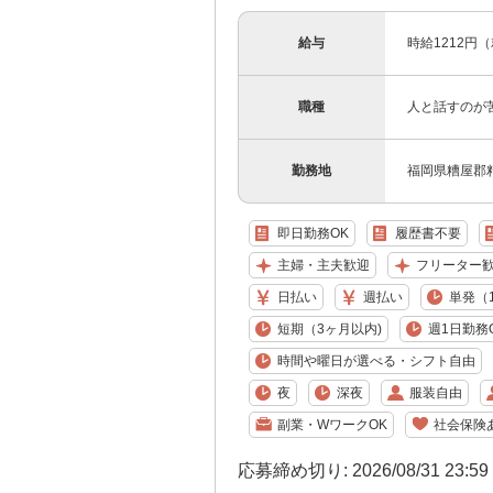
給与
時給1212円
職種
人と話すのが
勤務地
福岡県糟屋郡
即日勤務OK
履歴書不要
主婦・主夫歓迎
フリーター
日払い
週払い
単発（
短期（3ヶ月以内)
週1日勤務
時間や曜日が選べる・シフト自由
夜
深夜
服装自由
副業・WワークOK
社会保険
応募締め切り: 2026/08/31 23:5