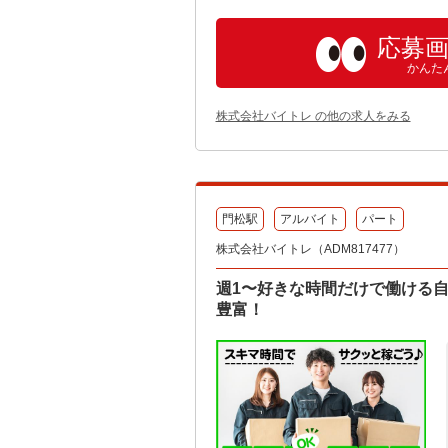
応募
かんた
株式会社バイトレ の他の求人をみる
門松駅
アルバイト
パート
株式会社バイトレ（ADM817477）
週1〜好きな時間だけで働ける
豊富！