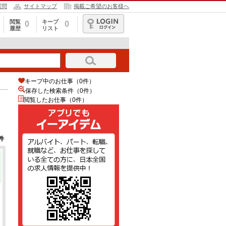
質問
サイトマップ
掲載ご希望のお客様へ
閲覧
キープ
0
0
履歴
リスト
ログイン
キープ中のお仕事（0件）
保存した検索条件（
0
件）
閲覧したお仕事（0件）
件