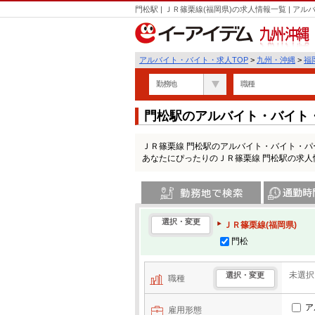
門松駅 | ＪＲ篠栗線(福岡県)の求人情報一覧 | 
九州・沖縄
アルバイト・バイト・求人TOP
>
九州・沖縄
>
福
勤務地
職種
門松駅のアルバイト・バイト
ＪＲ篠栗線 門松駅のアルバイト・バイト・
あなたにぴったりのＪＲ篠栗線 門松駅の求人
勤務地で検索
通勤時間・区
選択・変更
ＪＲ篠栗線(福岡県)
門松
未選択
選択・変更
職種
ア
雇用形態