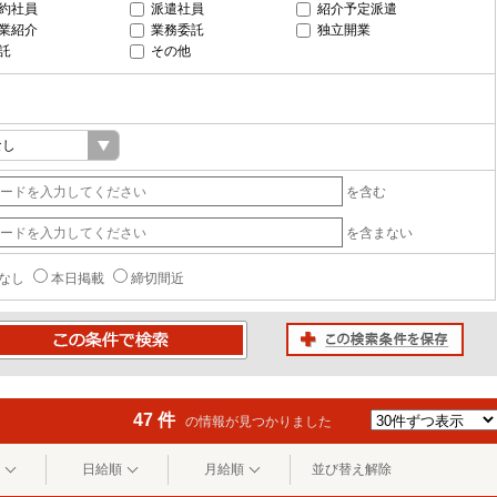
約社員
派遣社員
紹介予定派遣
業紹介
業務委託
独立開業
託
その他
を含む
を含まない
なし
本日掲載
締切間近
この検索条件を保存
条件で検索
47 件
の情報が見つかりました
日給順
月給順
並び替え解除