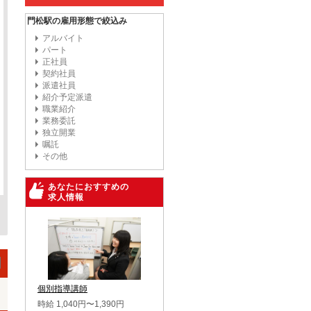
門松駅の雇用形態で絞込み
アルバイト
パート
正社員
契約社員
派遣社員
紹介予定派遣
職業紹介
業務委託
独立開業
嘱託
その他
あなたにおすすめの
求人情報
個別指導講師
時給 1,040円〜1,390円