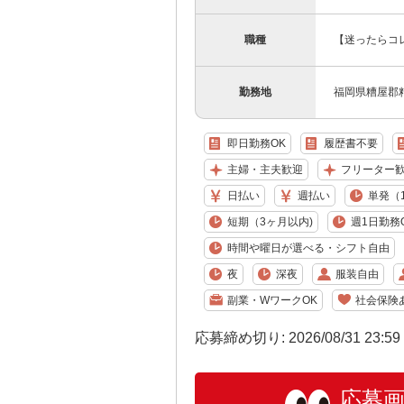
職種
【迷ったらコ
勤務地
福岡県糟屋郡
即日勤務OK
履歴書不要
主婦・主夫歓迎
フリーター
日払い
週払い
単発（
短期（3ヶ月以内)
週1日勤務
時間や曜日が選べる・シフト自由
夜
深夜
服装自由
副業・WワークOK
社会保険
応募締め切り: 2026/08/31 23:5
応募