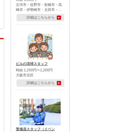
古河市・佐野市・前橋市・高
崎市・伊勢崎市・太田市・館
林市・藤岡市・大泉町・さい
詳細はこちらから
たま市北区・川越市・熊谷
市・行田市・秩父市・所沢
市・飯能市・東松山市・坂戸
市・鶴ケ島市・千葉市中央
区・市川市・松戸市・習志野
市・柏市・流山市・八千代
市・足立区・江戸川区・八王
子市・町田市
ビルの清掃スタッフ
時給 1,200円〜1,200円
大阪市北区
詳細はこちらから
警備員スタッフ（イベン