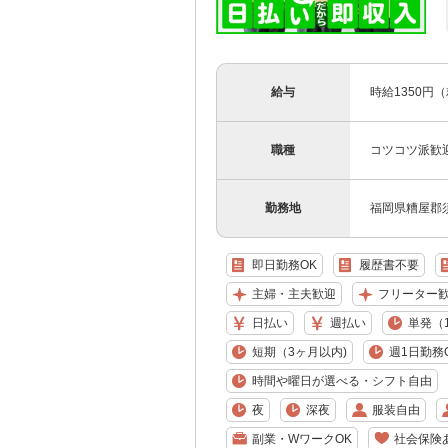
給与
時給1350円
職種
コツコツ派歓
勤務地
福岡県糟屋郡
即日勤務OK
履歴書不要
主婦・主夫歓迎
フリーター
日払い
週払い
単発（
短期（3ヶ月以内)
週1日勤務
時間や曜日が選べる・シフト自由
夜
深夜
服装自由
副業・WワークOK
社会保険