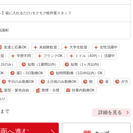
レ】箱に入れるだけ♪モクモク軽作業スタッフ
粕屋町
友達と応募OK
未経験歓迎
大学生歓迎
女性活躍中
歓迎
学歴不問
ブランクOK
ミドル（40代～）活躍中
1日のみ）
短期（1週間以内）
短期（1ヶ月以内)
OK
週2～3日勤務OK
短時間勤務（1日4h以内）OK
平日のみ勤務OK
土日祝のみ勤務OK
朝
昼
夕方
髪型・髪色自由
禁煙・分煙
扶養内勤務OK
あり
9 まで
詳細を見る
画面へ進む