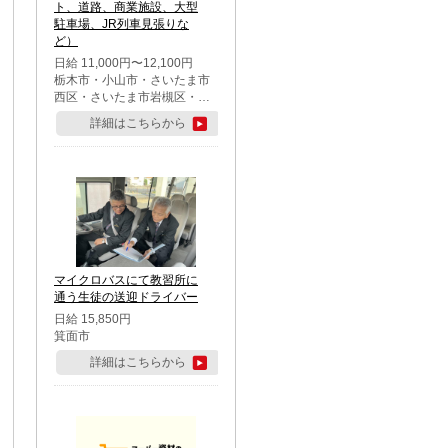
ト、道路、商業施設、大型
駐車場、JR列車見張りな
ど）
日給 11,000円〜12,100円
栃木市・小山市・さいたま市
西区・さいたま市岩槻区・久
喜市・蓮田市
詳細はこちらから
マイクロバスにて教習所に
通う生徒の送迎ドライバー
日給 15,850円
箕面市
詳細はこちらから