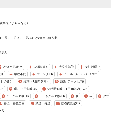
（就業先により異なる）
迎｜見る・分ける・貼るだけ♪倉庫内軽作業
須惠町
友達と応募OK
未経験歓迎
大学生歓迎
女性活躍中
歓迎
学歴不問
ブランクOK
ミドル（40代～）活躍中
1日のみ）
短期（1週間以内）
短期（1ヶ月以内)
OK
週2～3日勤務OK
短時間勤務（1日4h以内）OK
平日のみ勤務OK
土日祝のみ勤務OK
朝
昼
夕方
髪型・髪色自由
禁煙・分煙
扶養内勤務OK
あり