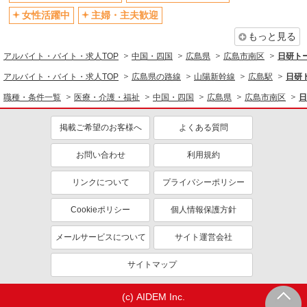
女性活躍中
主婦・主夫歓迎
もっと見る
アルバイト・バイト・求人TOP
中国・四国
広島県
広島市南区
日研ト
アルバイト・バイト・求人TOP
広島県の路線
山陽新幹線
広島駅
日研
職種・条件一覧
医療・介護・福祉
中国・四国
広島県
広島市南区
日
掲載ご希望のお客様へ
よくある質問
お問い合わせ
利用規約
リンクについて
プライバシーポリシー
Cookieポリシー
個人情報保護方針
メールサービスについて
サイト運営会社
サイトマップ
(c) AIDEM Inc.