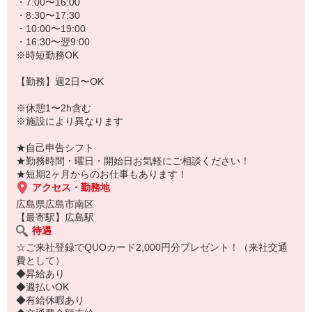
★病院、クリニック内は冷暖房完備！いつでも快適にお仕事できま
・7:00〜16:00
すよ！
・8:30〜17:30
・10:00〜19:00
あなたのスキルに合わせて少しずつお仕事をお願いしていきます。
・16:30〜翌9:00
20代・30代・40代・50代・60代、
※時短勤務OK
若手からミドル、中高年（エルダー）、シニア世代まで幅広く活躍
中！
【勤務】週2日〜OK
「近くの病院で働きたい」
※休憩1〜2h含む
「資格はないけど医療業界のお仕事に興味がある」
※施設により異なります
「大手病院で働きたい」
「すぐに働けるところはないかな…」
★自己申告シフト
そんな方もぜひ！お気軽にご連絡ください♪
★勤務時間・曜日・開始日お気軽にご相談ください！
★短期2ヶ月からのお仕事もあります！
アクセス・勤務地
広島県広島市南区
【最寄駅】広島駅
待遇
☆ご来社登録でQUOカード2,000円分プレゼント！（来社交通
費として）
◆昇給あり
◆週払いOK
◆有給休暇あり