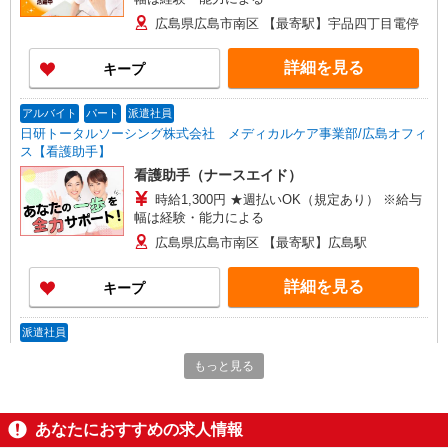
広島県広島市南区 【最寄駅】宇品四丁目電停
詳細を見る
キープ
アルバイト
パート
派遣社員
日研トータルソーシング株式会社 メディカルケア事業部/広島オフィ
ス【看護助手】
看護助手（ナースエイド）
時給1,300円 ★週払いOK（規定あり） ※給与
幅は経験・能力による
広島県広島市南区 【最寄駅】広島駅
詳細を見る
キープ
派遣社員
株式会社kotrio /●HR-H-1990922
もっと見る
広島駅駅＊看護助手＊日払いOK！推し活の軍
資金も即ゲット◎
時給1350円〜1937円 ＜日払い有/週払い有/交
あなたにおすすめの求人情報
通費全支給(ガソリン代含む)＞