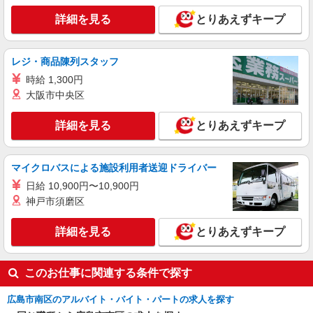
詳細を見る
キープ
詳細を見る
とりあえずキープ
アルバイト
パート
派遣社員
日研トータルソーシング株式会社 メディカルケア事業部/広島オフィ
レジ・商品陳列スタッフ
ス【看護助手】
看護助手（ナースエイド）
時給 1,300円
大阪市中央区
時給1,300円 ★週払いOK（規定あり） ※給与
幅は経験・能力による
詳細を見る
広島県広島市南区 【最寄駅】宇品三丁目駅
とりあえずキープ
詳細を見る
キープ
マイクロバスによる施設利用者送迎ドライバー
日給 10,900円〜10,900円
アルバイト
パート
派遣社員
神戸市須磨区
日研トータルソーシング株式会社 メディカルケア事業部/広島オフィ
ス【看護助手】
看護助手（ナースエイド）
詳細を見る
とりあえずキープ
時給1,300円 ★週払いOK（規定あり） ※給与
幅は経験・能力による
このお仕事に関連する条件で探す
広島県広島市南区 【最寄駅】海岸通電停
広島市南区のアルバイト・バイト・パートの求人を探す
詳細を見る
キープ