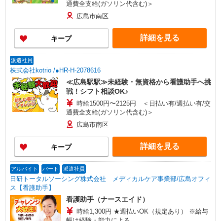
通費全支給(ガソリン代含む)＞
広島市南区
詳細を見る
キープ
派遣社員
株式会社kotrio /●HR-H-2078616
≪広島駅駅≫未経験・無資格から看護助手へ挑
戦！シフト相談OK♪
時給1500円〜2125円 ＜日払い有/週払い有/交
通費全支給(ガソリン代含む)＞
広島市南区
詳細を見る
キープ
アルバイト
パート
派遣社員
日研トータルソーシング株式会社 メディカルケア事業部/広島オフィ
ス【看護助手】
看護助手（ナースエイド）
時給1,300円 ★週払いOK（規定あり） ※給与
幅は経験・能力による