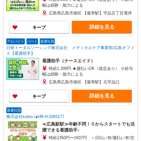
幅は経験・能力による
広島県広島市南区 【最寄駅】宇品五丁目電停
詳細を見る
キープ
アルバイト
パート
派遣社員
日研トータルソーシング株式会社 メディカルケア事業部/広島オフィ
ス【看護助手】
看護助手（ナースエイド）
時給1,300円 ★週払いOK（規定あり） ※給与
幅は経験・能力による
広島県広島市南区 【最寄駅】元宇品口
詳細を見る
キープ
派遣社員
株式会社kotrio /●HR-H-2093177
≪広島駅駅≫年齢不問！０からスタートでも活
躍できる看護助手♪
時給1350円〜1937円 ＜日払い有/週払い有/交