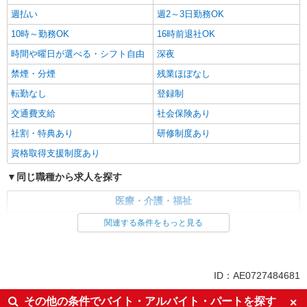
週払い
週2～3日勤務OK
10時～勤務OK
16時前退社OK
時間や曜日が選べる・シフト自由
深夜
禁煙・分煙
残業ほぼなし
転勤なし
登録制
交通費支給
社会保険あり
社割・特典あり
研修制度あり
資格取得支援制度あり
同じ職種から求人を探す
医療・介護・福祉
看護師・保健師・看護助手・助産師
関連する条件をもっと見る
同じ特徴から求人を探す
未経験歓迎
ミドル（40代～）活躍中
ID：AE0727484681
週2～3日勤務OK
深夜
その他の条件でバイト・アルバイト・パートを探す