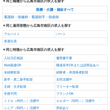
同じ職種から広島市南区の求人を探す
医療・介護・福祉すべて
アルバイト
パート
派遣社員
日研トータルソーシング株式会社 メディカルケア事業部/広島オフィ
看護師・保健師・看護助手・助産師
ス【看護助手】
看護助手（ナースエイド）
同じ雇用形態から広島市南区の求人を探す
時給1,300円 ★週払いOK（規定あり） ※給与
アルバイト
パート
幅は経験・能力による
派遣社員
広島県広島市南区 【最寄駅】宇品四丁目電停
同じ特徴から広島市南区の求人を探す
詳細を見る
キープ
入社日応相談
履歴書不要
Web面接OK
職場見学OKまたは説明会あり
未経験歓迎
経験者・有資格者歓迎
新卒・第二新卒歓迎
女性活躍中
主婦・主夫歓迎
フリーター歓迎
学歴不問
ブランクOK
ミドル（40代～）活躍中
エルダー（50代～）活躍中
シニア（60代～）活躍中
昇給あり