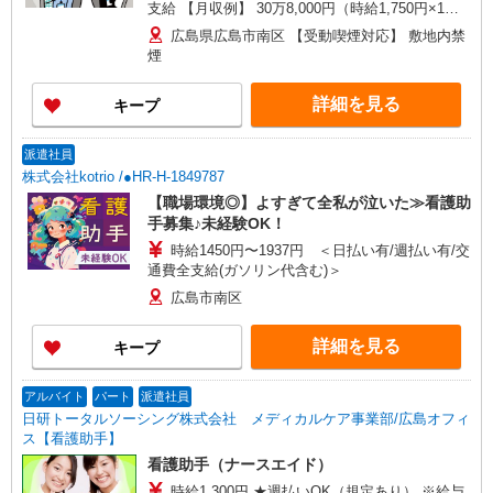
支給 【月収例】 30万8,000円（時給1,750円×1日
8h×月22日勤務の場合）
広島県広島市南区 【受動喫煙対応】 敷地内禁
煙
詳細を見る
キープ
派遣社員
株式会社kotrio /●HR-H-1849787
【職場環境◎】よすぎて全私が泣いた≫看護助
手募集♪未経験OK！
時給1450円〜1937円 ＜日払い有/週払い有/交
通費全支給(ガソリン代含む)＞
広島市南区
詳細を見る
キープ
アルバイト
パート
派遣社員
日研トータルソーシング株式会社 メディカルケア事業部/広島オフィ
ス【看護助手】
看護助手（ナースエイド）
時給1,300円 ★週払いOK（規定あり） ※給与