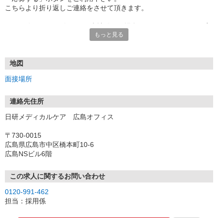
こちらより折り返しご連絡をさせて頂きます。
★TEL登録、WEB登録OK！来社登録の場合はクオカード2000円プ
もっと見る
レゼント
・履歴書＆写真不要で登録OK
・職場見学することも可能です
地図
面接場所
連絡先住所
日研メディカルケア 広島オフィス
〒730-0015
広島県広島市中区橋本町10-6
広島NSビル6階
この求人に関するお問い合わせ
0120-991-462
担当：採用係