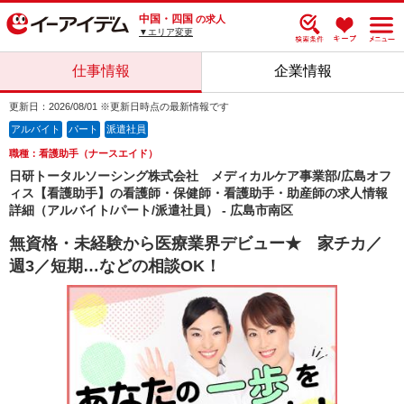
中国・四国
の求人
▼エリア変更
仕事情報
企業情報
更新日：2026/08/01 ※更新日時点の最新情報です
アルバイト
パート
派遣社員
職種：看護助手（ナースエイド）
日研トータルソーシング株式会社 メディカルケア事業部/広島オフ
ィス【看護助手】の看護師・保健師・看護助手・助産師の求人情報
詳細（アルバイト/パート/派遣社員） - 広島市南区
無資格・未経験から医療業界デビュー★ 家チカ／
週3／短期…などの相談OK！