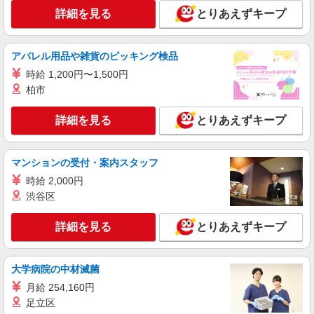
詳細を見る
とりあえずキープ
詳細を見る
キープ
アルバイト
パート
派遣社員
アパレル用品や雑貨のピッキング検品
日研トータルソーシング株式会社 メディカルケア事業部/広島オフィ
時給 1,200円〜1,500円
ス【看護助手】
柏市
看護助手（ナースエイド）
時給1,300円 ★週払いOK（規定あり） ※給与
詳細を見る
とりあえずキープ
幅は経験・能力による
広島県広島市南区 【最寄駅】宇品四丁目電停
マンションの受付・案内スタッフ
詳細を見る
キープ
時給 2,000円
渋谷区
派遣社員
株式会社スタッフサービス・メディカル 広島オフィス（お仕事
詳細を見る
とりあえずキープ
No.W10506139）
看護助手
時給1400円
大学病院の中材滅菌
広島県広島市南区内の病院
月給 254,160円
足立区