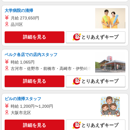
広島市南区
大学病院の清掃
詳細を見る
キープ
月給 273,650円
品川区
アルバイト
パート
派遣社員
日研トータルソーシング株式会社 メディカルケア事業部/広島オフィ
詳細を見る
とりあえずキープ
ス【看護助手】
看護助手（ナースエイド）
時給1,300円 ★週払いOK（規定あり） ※給与
ベルク各店での店内スタッフ
幅は経験・能力による
時給 1,065円
広島県広島市南区 【最寄駅】比治山下電停
古河市・佐野市・前橋市・高崎市・伊勢崎市・太田市・館林市・
詳細を見る
キープ
詳細を見る
とりあえずキープ
アルバイト
パート
派遣社員
日研トータルソーシング株式会社 メディカルケア事業部/広島オフィ
ビルの清掃スタッフ
ス【看護助手】
時給 1,200円〜1,200円
看護助手（ナースエイド）
大阪市北区
時給1,300円 ★週払いOK（規定あり） ※給与
幅は経験・能力による
詳細を見る
とりあえずキープ
広島県広島市南区 【最寄駅】皆実町二丁目駅