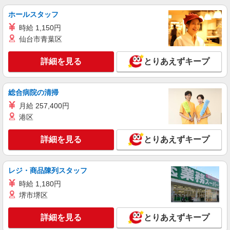
広島市南区
ホールスタッフ
時給 1,150円
詳細を見る
キープ
仙台市青葉区
アルバイト
パート
派遣社員
詳細を見る
とりあえずキープ
日研トータルソーシング株式会社 メディカルケア事業部/広島オフィ
ス【看護助手】
看護助手（ナースエイド）
総合病院の清掃
時給1,300円 ★週払いOK（規定あり） ※給与
月給 257,400円
幅は経験・能力による
港区
広島県広島市南区 【最寄駅】海岸通電停
詳細を見る
とりあえずキープ
詳細を見る
キープ
派遣社員
レジ・商品陳列スタッフ
株式会社kotrio /●HR-H-1956244
時給 1,180円
広島駅駅｜看護師さんのサポートスタッフ募集
堺市堺区
♪医療行為なし
時給1450円〜1937円 ＜日払い有/週払い有/交
詳細を見る
とりあえずキープ
通費全支給(ガソリン代含む)＞