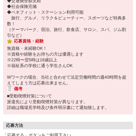
◆交通費全額支給
◆社会保険完備
◆ベネフィット・ステーション利用可能
旅行、グルメ、リラク＆ビューティー、スポーツなど特典多
数！
（テーマパーク、宿泊、旅行、飲食店、サロン、スパ、ジム割
引など）
応募資格・経験
無資格・未経験OK！
※資格や経験をお持ちの方は優遇します
※22時〜翌5時は18歳以上
※福祉系の学校に通う学生さんOK
Wワークの場合、当社と合わせて法定労働時間の週40時間を超
えてしまう方は応募出来ません。
備考
■受動喫煙対策について
派遣先により受動喫煙対策が異なります。
詳細は職場見学時及び条件明示書にて通知致します。
応募方法
「応募する」ボタンをご利用下さい。