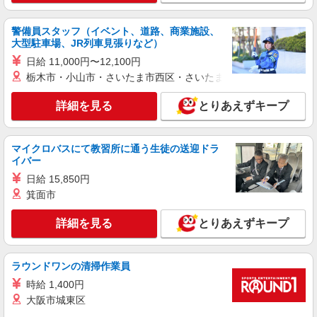
詳細を見る
キープ
警備員スタッフ（イベント、道路、商業施設、
大型駐車場、JR列車見張りなど）
アルバイト
日給 11,000円〜12,100円
パート
派遣社員
日研トータルソーシング株式会社 メディカルケア事業部/広島オフィ
栃木市・小山市・さいたま市西区・さいたま市岩槻区・久喜市・
ス【看護助手】
看護助手（ナースエイド）
詳細を見る
とりあえずキープ
時給1,300円 ★週払いOK（規定あり） ※給与
幅は経験・能力による
マイクロバスにて教習所に通う生徒の送迎ドラ
広島県広島市南区 【最寄駅】天神川駅
イバー
日給 15,850円
詳細を見る
キープ
箕面市
アルバイト
パート
派遣社員
詳細を見る
とりあえずキープ
日研トータルソーシング株式会社 メディカルケア事業部/広島オフィ
ス【看護助手】
看護助手（ナースエイド）
ラウンドワンの清掃作業員
時給1,300円 ★週払いOK（規定あり） ※給与
時給 1,400円
幅は経験・能力による
大阪市城東区
広島県広島市南区 【最寄駅】宇品二丁目駅