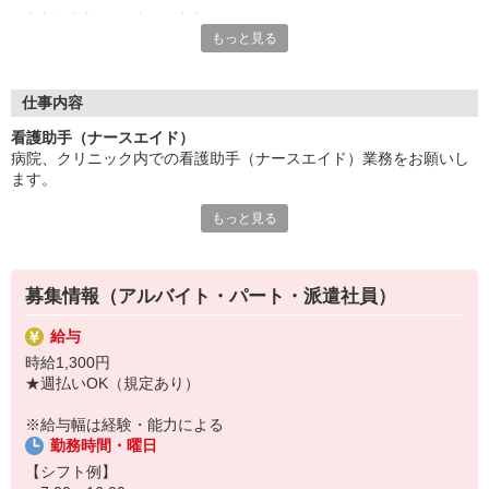
◇◆無資格でも働ける◆◇
もっと見る
資格の有無だけでなく、医療系の学歴に関しても問われません。
他職種から転職した方でも始めやすいお仕事の一つです。
◇◆未経験からスタートOK◆◇
仕事内容
多くの医療現場では、経験がない方が第一線で活躍しています。
看護助手（ナースエイド）
必要なことは入社後の手厚い研修制度でしっかりカバーするの
病院、クリニック内での看護助手（ナースエイド）業務をお願いし
で、未経験者も安心して業務に励めますよ。
ます。
もっと見る
【具体的には…】
・看護師さんのサポート
・患者さんの身の回りの世話
・医療器具の洗浄や消毒
募集情報（アルバイト・パート・派遣社員）
・シーツ交換やベッドメイキング
・伝票や診療材料等の補充、整理
給与
・診療補助
時給1,300円
・メッセンジャー業務
★週払いOK（規定あり）
など
※勤務先により異なります
※給与幅は経験・能力による
勤務時間・曜日
★無資格・未経験OK！未経験から医療業界デビューできちゃいます
♪
【シフト例】