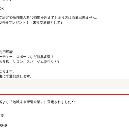
OK
て法定労働時間の週40時間を超えてしまう方は応募出来ません。
000円分プレゼント！（来社交通費として）
利用可能
ーティー、スポーツなど特典多数！
飲食店、サロン、スパ、ジム割引など）
なります。
書にて通知致します。
省より「地域未来牽引企業」に選定されました〜
事業
049