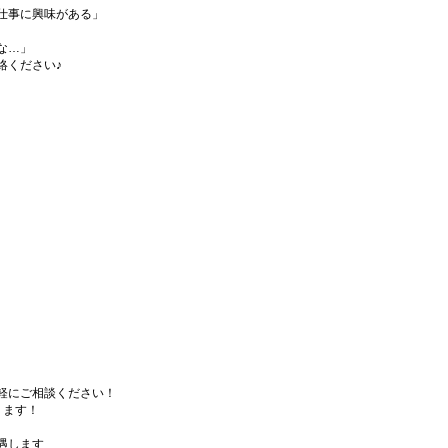
仕事に興味がある」
な…」
絡ください♪
軽にご相談ください！
ります！
遇します