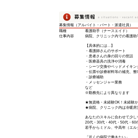
募集情報（アルバイト・パート・派遣社員）
職種
看護助手（ナースエイド）
仕事内容
病院、クリニック内での看護助
【具体的には…】
・看護師さんのサポート
・患者さんの身の回りの世話
・医療器具の洗浄や消毒
・シーツ交換やベッドメイキン
・伝票や診療材料等の補充、整
・診療補助
・メッセンジャー業務
など
※勤務先により異なります
★無資格・未経験OK！未経験
★病院、クリニック内は冷暖房
あなたのスキルに合わせて少し
20代・30代・40代・50代・60
若手からミドル、中高年（エル
「近くの病院で働きたい」