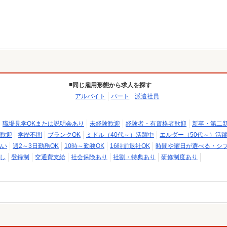
同じ雇用形態から求人を探す
アルバイト
パート
派遣社員
職場見学OKまたは説明会あり
未経験歓迎
経験者・有資格者歓迎
新卒・第二
歓迎
学歴不問
ブランクOK
ミドル（40代～）活躍中
エルダー（50代～）活
払い
週2～3日勤務OK
10時～勤務OK
16時前退社OK
時間や曜日が選べる・シ
し
登録制
交通費支給
社会保険あり
社割・特典あり
研修制度あり