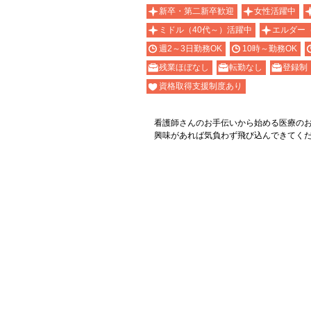
新卒・第二新卒歓迎
女性活躍中
ミドル（40代～）活躍中
エルダー
週2～3日勤務OK
10時～勤務OK
残業ほぼなし
転勤なし
登録制
資格取得支援制度あり
看護師さんのお手伝いから始める医療の
興味があれば気負わず飛び込んできてく