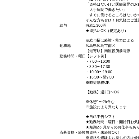
「資格はないけど医療業界のお
「大手病院で働きたい」
「すぐに働けるところはないか
そんな方もぜひ！お気軽にご連
給与
時給1,300円
★週払いOK（規定あり）
※給与幅は経験・能力による
勤務地
広島県広島市南区
【最寄駅】南区役所前電停
勤務時間・曜日
【シフト例】
・7:00〜16:00
・8:30〜17:30
・10:00〜19:00
・16:30〜翌9:00
※時短勤務OK
【勤務】週2日〜OK
※休憩1〜2h含む
※施設により異なります
★自己申告シフト
★勤務時間・曜日・開始日お気
★短期2ヶ月からのお仕事もあ
応募資格・経験
無資格・未経験OK！
※資格や経験をお持ちの方は優