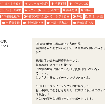
主婦・主夫歓迎
フリーター歓迎
学歴不問
ブランクOK
（50代～）活躍中
シニア（60代～）活躍中
昇給あり
週払い
16時前退社OK
時間や曜日が選べる・シフト自由
深夜
禁煙・分煙
交通費支給
社会保険あり
社割・特典あり
研修制度あり
お仕事。
病院のお仕事に興味がある方は必見！
ださい！
看護師さんのお手伝いとして、医療業界で働いてみま
か？
看護助手の業務は医療行為がなく、
無資格からスタート可能です。
「医療の世界に憧れていたけど資格は持っていなく
て・・・」
という方も安心してチャレンジできますよ。
〜日研トータルソーシングでお仕事探し〜
お仕事探しのときはもちろん、就業後にも万全のフォ
体制あり！
あなたの新たな挑戦を全力でサポートします。