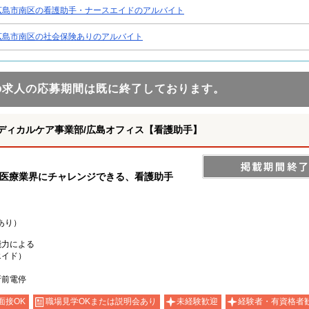
広島市南区の看護助手・ナースエイドのアルバイト
広島市南区の社会保険ありのアルバイト
の求人の応募期間は既に終了しております。
ディカルケア事業部/広島オフィス【看護助手】
の医療業界にチャレンジできる、看護助手
あり）
能力による
エイド）
所前電停
面接OK
職場見学OKまたは説明会あり
未経験歓迎
経験者・有資格者