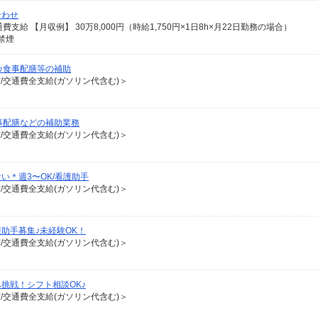
合わせ
費支給 【月収例】 30万8,000円（時給1,750円×1日8h×月22日勤務の場合）
禁煙
♪食事配膳等の補助
有/交通費全支給(ガソリン代含む)＞
事配膳などの補助業務
有/交通費全支給(ガソリン代含む)＞
い＊週3〜OK/看護助手
有/交通費全支給(ガソリン代含む)＞
助手募集♪未経験OK！
有/交通費全支給(ガソリン代含む)＞
挑戦！シフト相談OK♪
有/交通費全支給(ガソリン代含む)＞