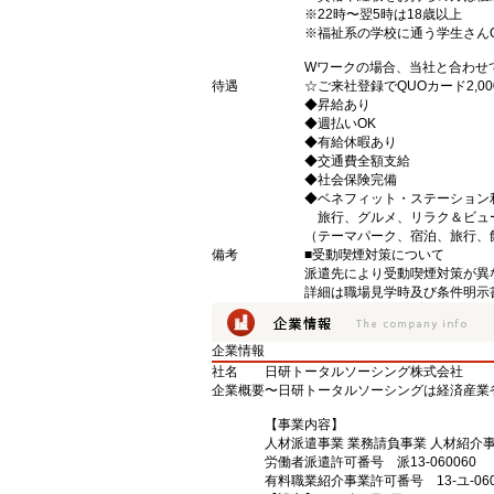
※22時〜翌5時は18歳以上
※福祉系の学校に通う学生さん
Wワークの場合、当社と合わせ
待遇
☆ご来社登録でQUOカード2,
◆昇給あり
◆週払いOK
◆有給休暇あり
◆交通費全額支給
◆社会保険完備
◆ベネフィット・ステーション
旅行、グルメ、リラク＆ビュ
（テーマパーク、宿泊、旅行、
備考
■受動喫煙対策について
派遣先により受動喫煙対策が異
詳細は職場見学時及び条件明示
企業情報
社名
日研トータルソーシング株式会社
企業概要
〜日研トータルソーシングは経済産業
【事業内容】
人材派遣事業 業務請負事業 人材紹介
労働者派遣許可番号 派13-060060
有料職業紹介事業許可番号 13-ユ-060