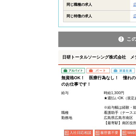
同じ職種の求人
同じ特徴の求人
こ
日研トータルソーシング株式会社 メ
アルバイト
パート
派遣社員
無資格OK！ 医療行為なし！ 憧れ
のお仕事です！
給与
時給1,300円
★週払いOK（規定
※給与幅は経験・
職種
看護助手（ナース
勤務地
広島県広島市南区
【最寄駅】南区役
入社日応相談
履歴書不要
Web