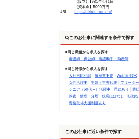
【設立】1981年4月1日
【資本金】5000万円
URL
https://nikken-mc.com/
このお仕事に関連する条件で探す
同じ職種から求人を探す
看護師・保健師・看護助手・助産師
同じ特徴から求人を探す
入社日応相談
履歴書不要
Web面接OK
女性活躍中
主婦・主夫歓迎
フリーター
シニア（60代～）活躍中
昇給あり
週
深夜
禁煙・分煙
残業ほぼなし
転勤な
資格取得支援制度あり
このお仕事に近い条件で探す