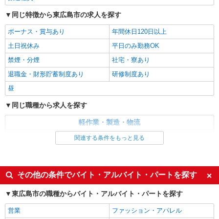
広島県東広島市 ＊車・バイク通勤OK
同じ特徴から東広島市の求人を探す
詳細を見る
キープ
ボーナス・賞与あり
年間休日120日以上
土日祝休み
平日のみ勤務OK
派遣社員
禁煙・分煙
社宅・寮あり
株式会社テクノ・サービス/お仕事No/0915820
製品の加工業務
退職金・財形貯蓄制度あり
研修制度あり
時給1300円交通費全額支給
昼
広島県東広島市 ＊車・バイク通勤OK
同じ職種から求人を探す
詳細を見る
キープ
軽作業・製造・物流
製造・組立・加工
関連する条件をもっと見る
派遣社員
株式会社テクノ・サービス/お仕事No/0894905
同じ特徴から求人を探す
鈑金加工業務
ボーナス・賞与あり
土日祝休み
その他の条件でバイト・アルバイト・パートを探す
時給1350円交通費全額支給
社宅・寮あり
広島県東広島市 ＊車・バイク通勤OK
東広島市の職種からバイト・アルバイト・パートを探す
詳細を見る
キープ
営業
ファッション・アパレル