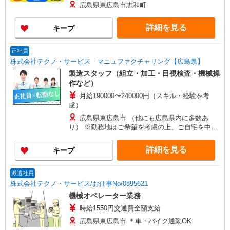
×7.83H＋深夜375円×60H
広島県東広島市志和町
詳細を見る
キープ
正社員
株式会社テクノ・サービス マニュファクチャリング【広島県】
製造スタッフ（組立・加工・目視検査・機械操
作など）
月給190000〜240000円（スキル・経験を考
慮）
広島県東広島市 （他にも広島県内に多数あ
り） ※勤務地はご希望を考慮の上、ご自宅を中心
に通勤時間120分圏内のエリアとなります。（転勤
なし）
詳細を見る
キープ
派遣社員
株式会社テクノ・サービス/お仕事No/0895621
機械オペレーター業務
時給1550円交通費全額支給
広島県東広島市 ＊車・バイク通勤OK