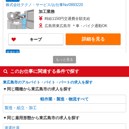
株式会社テクノ・サービス/お仕事No/0893220
加工業務
時給1150円交通費全額支給
広島県東広島市 ＊車・バイク通勤OK
詳細を見る
キープ
派遣社員
株式会社テクノ・サービス/お仕事No/0879037
もっと見る
製品の加工作業など
このお仕事に関連する条件で探す
時給1200円交通費全額支給
広島県東広島市 ＊車・バイク通勤OK
東広島市のアルバイト・バイト・パートの求人を探す
同じ職種から東広島市の求人を探す
詳細を見る
キープ
軽作業・製造・物流すべて
派遣社員
製造・組立・加工
株式会社テクノ・サービス/お仕事No/0908443
同じ雇用形態から東広島市の求人を探す
資材の加工業務
時給1300円交通費全額支給
派遣社員