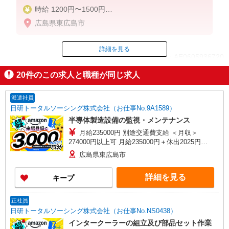
時給 1200円〜1500円
月収例 229,350円＋交通費
広島県東広島市
時給 1,200円x8時間x21日＝201,600円
残業 1,200円x1.25x10.5時間＝15,750円
休出 1,200円x1.25x8時間＝12,000円
詳細を見る
ID：AE0605936720
賞与手当含【退職手当】制度あり
20
件のこの求人と職種が同じ求人
※繁忙期
掲載期間終了
月収例 273,600円＋交通費
時給 1,200円x8時間x21日＝201,600円
派遣社員
残業 1,200円x1.25x40時間＝60,000円
日研トータルソーシング株式会社（お仕事No.9A1589）
休出 1,200円x1.25x8時間＝12,000円
半導体製造設備の監視・メンテナンス
賞与手当含【退職手当】制度あり
月給235000円 別途交通費支給 ＜月収＞
274000円以上可 月給235000円＋休出2025円
×10.5H＋深夜405円×44H
広島県東広島市
詳細を見る
キープ
正社員
日研トータルソーシング株式会社（お仕事No.NS0438）
インタークーラーの組立及び部品セット作業