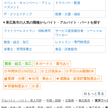
イベント・キャンペーン・アミュ
ドライバー・配達
派遣社員
ーズメント
株式会社テクノ・サービス/お仕事No/0874606
IT・クリエイティブ
医療・介護・福祉
部品の組立など
東広島市の人気の職種からバイト・アルバイト・パートを探す
時給1450円交通費全額支給
広島県東広島市 ＊車通勤OK
ファミリーレストラン・回転寿司
サービス提供責任者・ソーシャル
ワーカー
詳細を見る
キープ
製造・組立・加工
レストラン・専門料理店
栄養士・管理栄養士
食品・試食販売
派遣社員
株式会社テクノ・サービス/お仕事No/0902780
機械オペレーター等
製造・組立・加工
ボーナス・賞与あり
時給1600円交通費全額支給
年間休日120日以上
土日祝休み
平日のみ勤務OK
広島県東広島市 ＊車・バイク通勤OK
禁煙・分煙
社宅・寮あり
退職金・財形貯蓄制度あり
詳細を見る
キープ
研修制度あり
昼
もっと見る
派遣社員
株式会社テクノ・サービス/お仕事No/0900718
アルバイト・バイト・求人TOP
中国・四国
広島県
東広島市
東洋ワーク株
業務用印刷機の組立
職種・条件一覧
軽作業・製造・物流
中国・四国
広島県
東広島市
東