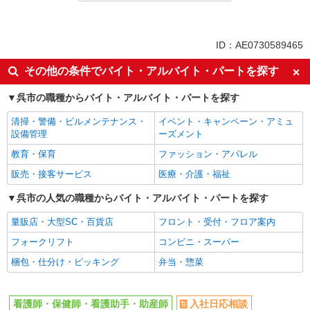
同じ特徴から求人を探す
未経験歓迎
ミドル（40代～）活躍中
ID：AE0730589465
ボーナス・賞与あり
車通勤OK
その他の条件でバイト・アルバイト・パートを探す
交通費支給
社会保険あり
呉市の職種からバイト・アルバイト・パートを探す
産休・育休取得実績あり
清掃・警備・ビルメンテナンス・
イベント・キャンペーン・アミュ
設備管理
ーズメント
教育・保育
ファッション・アパレル
販売・接客サービス
医療・介護・福祉
呉市の人気の職種からバイト・アルバイト・パートを探す
量販店・大型SC・百貨店
フロント・受付・フロア案内
フォークリフト
コンビニ・スーパー
梱包・仕分け・ピッキング
弁当・惣菜
看護師・保健師・看護助手・助産師
入社日応相談