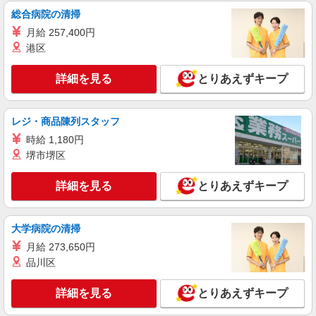
可能♪
総合病院の清掃
時給1350円〜1937円 ＜日払い有/週払い有/交
月給 257,400円
通費全支給(ガソリン代含む)＞
港区
呉市内多数 マイカー通勤OK
詳細を見る
とりあえずキープ
詳細を見る
キープ
派遣社員
レジ・商品陳列スタッフ
株式会社kotrio /●HR-H-2078589
時給 1,180円
≪呉駅≫年齢不問！０からスタートでも活躍で
堺市堺区
きる看護助手♪
時給1500円〜2125円 ＜日払い有/週払い有/交
詳細を見る
とりあえずキープ
通費全支給(ガソリン代含む)＞
呉市内多数 マイカー通勤OK
大学病院の清掃
詳細を見る
キープ
月給 273,650円
品川区
業務委託
SOMPOヘルスサポート株式会社 全支援対応コース
詳細を見る
とりあえずキープ
保健師・管理栄養士 特定保健指導