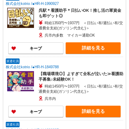
株式会社kotrio /●HR-H-1990927
呉駅＊看護助手＊日払いOK！推し活の軍資金
も即ゲット◎
時給1350円〜1937円 ＜日払い有/週払い有/交
通費全支給(ガソリン代含む)＞
呉市内多数 マイカー通勤OK
詳細を見る
キープ
派遣社員
株式会社kotrio /●HR-H-1849788
【職場環境◎】よすぎて全私が泣いた≫看護助
手募集♪未経験OK！
時給1450円〜1937円 ＜日払い有/週払い有/交
通費全支給(ガソリン代含む)＞
呉市内
詳細を見る
キープ
派遣社員