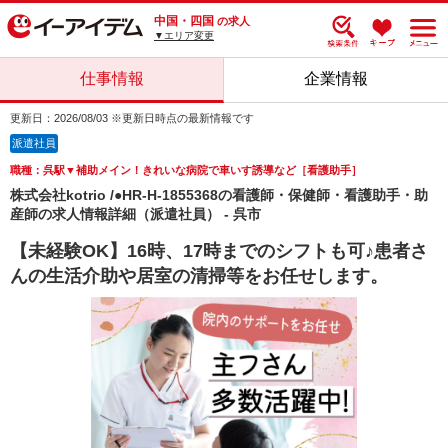
中国・四国
の求人
▼エリア変更
仕事情報
企業情報
更新日：2026/08/03 ※更新日時点の最新情報です
派遣社員
職種：呉駅▼補助メイン！きれいな病院で車いす誘導など［看護助手］
株式会社kotrio /●HR-H-1855368の看護師・保健師・看護助手・助
産師の求人情報詳細（派遣社員） - 呉市
【未経験OK】16時、17時までのシフトも可♪患者さ
んの生活介助や居室の清掃等をお任せします。