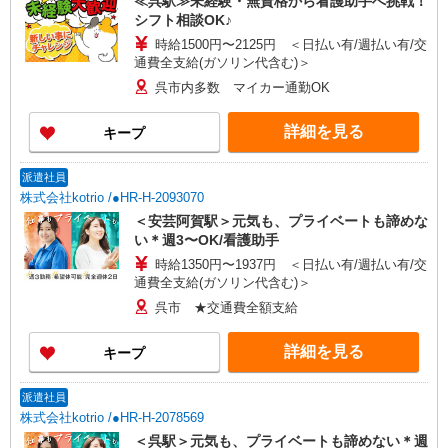
≪呉駅≫未経験・無資格から看護助手へ挑戦！
シフト相談OK♪
時給1500円〜2125円 ＜日払い有/週払い有/交
通費全支給(ガソリン代含む)＞
呉市内多数 マイカー通勤OK
詳細を見る
キープ
派遣社員
株式会社kotrio /●HR-H-2093070
＜安芸阿賀駅＞元気も、プライベートも諦めな
い＊週3〜OK/看護助手
時給1350円〜1937円 ＜日払い有/週払い有/交
通費全支給(ガソリン代含む)＞
呉市 ★交通費全額支給
詳細を見る
キープ
派遣社員
株式会社kotrio /●HR-H-2078569
＜呉駅＞元気も、プライベートも諦めない＊週