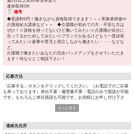
週2日以上休み/希望休あり
連休取得OK
備考
◆受講料0円！働きながら資格取得できます！＜＜実務者研修や
介護福祉士講座など＞＞ ◆介護職が初めての方・不安な方は
ぜひ！☆資格を持ってないけど働いてみたい☆介護職が自分に
合ってるかためしてみたい☆ブランクがあるけどもう一度頑張
ってみたい☆家事や育児と両立しながら働きたい・・・などな
ど。
介護職で働きたいあなたの完全バックアップをさせていただき
ます！何なりとご相談下さい！
応募方法
「応募する」ボタンをクリックしてください。（お電話でのご応募
も承っております）来社不要・履歴書不要・電話のみで面談が可能
です。もちろんご来社面談も可能です。お気軽にお申し付け下さ
い。
もっと見る
連絡先住所