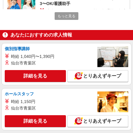
3〜OK/看護助手
時給1500円〜2125円 ＜日払い有/週払い有/交
通費全支給(ガソリン代含む)＞
もっと見る
呉市内多数 マイカー通勤OK
あなたにおすすめの求人情報
詳細を見る
キープ
個別指導講師
派遣社員
株式会社kotrio /●HR-H-1849770
時給 1,040円〜1,390円
仙台市青葉区
呉駅＊看護助手(資格経験不問)募集♪食事配膳
などの補助業務
詳細を見る
とりあえずキープ
時給1450円〜1937円 ＜日払い有/週払い有/交
通費全支給(ガソリン代含む)＞
呉市内
ホールスタッフ
時給 1,150円
詳細を見る
キープ
仙台市青葉区
派遣社員
詳細を見る
とりあえずキープ
株式会社kotrio /●HR-H-1991229
≪日払いOK！≫病院の看護助手＊即日勤務も