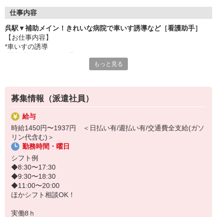
仕事内容
呉駅▼補助メイン！きれいな病院で車いす誘導など［看護助手］
【お仕事内容】
*車いすの誘導
*器具洗浄などの軽作業
もっと見る
*備品管理
*患者さんの生活介助 など
■Point1
募集情報（派遣社員）
医療行為は一切ナシ！補助メインなので初心者さんも始めやすいお
仕事です★
給与
時給1450円〜1937円 ＜日払い有/週払い有/交通費全支給(ガソ
■Point2
リン代含む)＞
シフトはご希望を考慮します！土日休み、週3日勤務などご相談くだ
勤務時間・曜日
さい♪
シフト例
◆8:30〜17:30
◆9:30〜18:30
◆11:00〜20:00
ほかシフト相談OK！
実働8ｈ