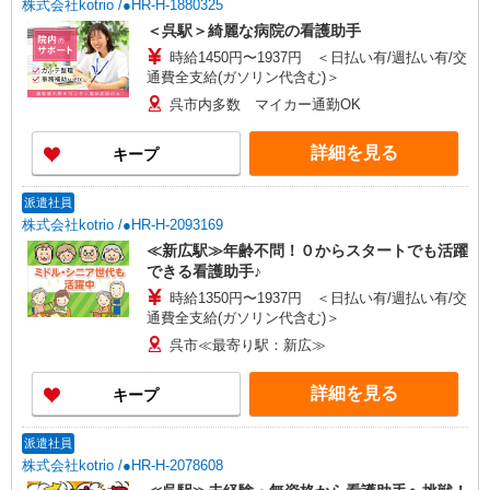
株式会社kotrio /●HR-H-1880325
＜呉駅＞綺麗な病院の看護助手
時給1450円〜1937円 ＜日払い有/週払い有/交
通費全支給(ガソリン代含む)＞
呉市内多数 マイカー通勤OK
詳細を見る
キープ
派遣社員
株式会社kotrio /●HR-H-2093169
≪新広駅≫年齢不問！０からスタートでも活躍
できる看護助手♪
時給1350円〜1937円 ＜日払い有/週払い有/交
通費全支給(ガソリン代含む)＞
呉市≪最寄り駅：新広≫
詳細を見る
キープ
派遣社員
株式会社kotrio /●HR-H-2078608