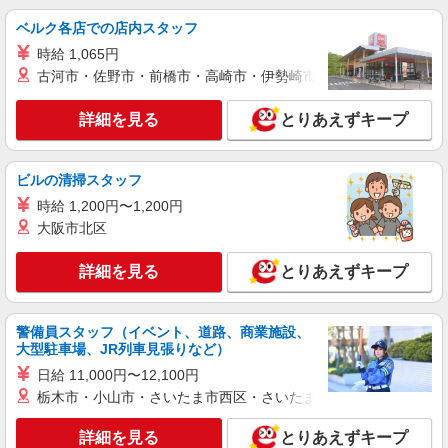
報酬：出来高制 報酬額（消費税抜き）： ・事
業所一括面談(対面) 1日：10,000円〜14,716円 ・
ベルク各店での店内スタッフ
個別訪問(対面) 1件：4,286円〜5,239円 ・遠隔面
【活動エリア】広島県呉市及びその周辺
時給 1,065円
談 1件：1,500〜1,691円 ・電話支援 1件：
1,000円〜1,429円 ・ICTメール支援 1件：500円
古河市・佐野市・前橋市・高崎市・伊勢崎市・太田市・館林市・
詳細を見る
キープ
※上記金額に消費税を加えた金額をお支払いいた
します ※交通費・電話代は弊社負担。その他、支
詳細を見る
とりあえずキープ
援内容により細則あり。
正社員
アースサポート株式会社 呉
訪問入浴看護師
ビルの清掃スタッフ
月給260,400円〜292,800円 正看護師:292800円
時給 1,200円〜1,200円
准看護師:260400円 ※給与には34時間分の勤務手
大阪市北区
当51660円を含みます。(固定残業代に相当) 34
アースサポート呉(広島県呉市広文化町5番8号)
時間を超える時間外勤務へは追加で支給します。
詳細を見る
とりあえずキープ
勤務手当の額は各種手当を含む給与総額により変
詳細を見る
キープ
動します。
警備員スタッフ（イベント、道路、商業施設、
アルバイト
大型駐車場、JR列車見張りなど）
アースサポート株式会社 呉
日給 11,000円〜12,100円
訪問入浴看護師
栃木市・小山市・さいたま市西区・さいたま市岩槻区・久喜市・
准看護師：12,040円 正看護師：13,040円
アースサポート呉(広島県呉市広文化町5番8号)
詳細を見る
とりあえずキープ