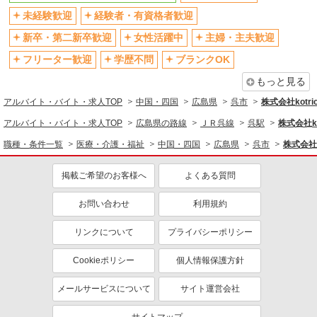
未経験歓迎
経験者・有資格者歓迎
新卒・第二新卒歓迎
女性活躍中
主婦・主夫歓迎
フリーター歓迎
学歴不問
ブランクOK
もっと見る
アルバイト・バイト・求人TOP
中国・四国
広島県
呉市
株式会社kotri
アルバイト・バイト・求人TOP
広島県の路線
ＪＲ呉線
呉駅
株式会社ko
職種・条件一覧
医療・介護・福祉
中国・四国
広島県
呉市
株式会社k
掲載ご希望のお客様へ
よくある質問
お問い合わせ
利用規約
リンクについて
プライバシーポリシー
Cookieポリシー
個人情報保護方針
メールサービスについて
サイト運営会社