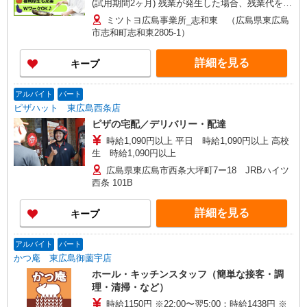
(試用期間2ヶ月) 残業が発生した場合、残業代を1
分単位で別途支給します。
ミツトヨ広島事業所_志和東 （広島県東広島
市志和町志和東2805-1）
詳細を見る
キープ
アルバイト
パート
ピザハット 東広島西条店
ピザの宅配／デリバリー・配達
時給1,090円以上 平日 時給1,090円以上 高校
生 時給1,090円以上
広島県東広島市西条大坪町7ー18 JRBハイツ
西条 101B
詳細を見る
キープ
アルバイト
パート
かつ庵 東広島御薗宇店
ホール・キッチンスタッフ（簡単な接客・調
理・清掃・など）
時給1150円 ※22:00〜翌5:00：時給1438円 ※