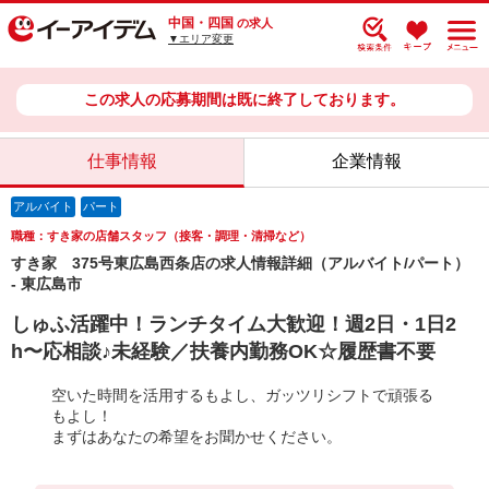
中国・四国
の求人
▼エリア変更
この求人の応募期間は既に終了しております。
仕事情報
企業情報
アルバイト
パート
職種：すき家の店舗スタッフ（接客・調理・清掃など）
すき家 375号東広島西条店の求人情報詳細（アルバイト/パート）
- 東広島市
しゅふ活躍中！ランチタイム大歓迎！週2日・1日2
h〜応相談♪未経験／扶養内勤務OK☆履歴書不要
空いた時間を活用するもよし、ガッツリシフトで頑張る
もよし！
まずはあなたの希望をお聞かせください。