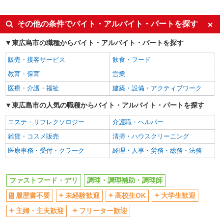
同じ特徴から求人を探す
未経験歓迎
高校生OK
その他の条件でバイト・アルバイト・パートを探す
大学生歓迎
ミドル（40代～）活躍中
東広島市の職種からバイト・アルバイト・パートを探す
週2～3日勤務OK
短時間勤務（1日4h以内）OK
販売・接客サービス
飲食・フード
深夜
車通勤OK
教育・保育
営業
扶養内勤務OK
交通費支給
医療・介護・福祉
建築・設備・アクティブワーク
社会保険あり
まかない・食事補助
東広島市の人気の職種からバイト・アルバイト・パートを探す
社員登用あり
エステ・リフレクソロジー
介護職・ヘルパー
雑貨・コスメ販売
清掃・ハウスクリーニング
医療事務・受付・クラーク
経理・人事・労務・総務・法務
ファストフード・デリ
調理・調理補助・調理師
履歴書不要
未経験歓迎
高校生OK
大学生歓迎
主婦・主夫歓迎
フリーター歓迎