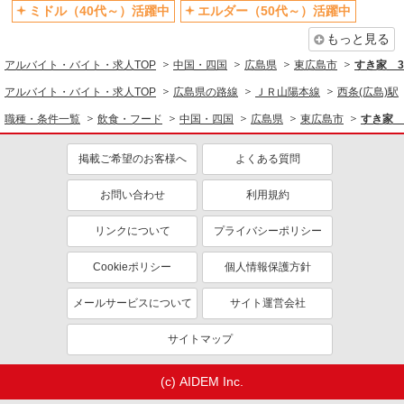
ミドル（40代～）活躍中
エルダー（50代～）活躍中
もっと見る
アルバイト・バイト・求人TOP
中国・四国
広島県
東広島市
すき家 
アルバイト・バイト・求人TOP
広島県の路線
ＪＲ山陽本線
西条(広島)駅
職種・条件一覧
飲食・フード
中国・四国
広島県
東広島市
すき家 
掲載ご希望のお客様へ
よくある質問
お問い合わせ
利用規約
リンクについて
プライバシーポリシー
Cookieポリシー
個人情報保護方針
メールサービスについて
サイト運営会社
サイトマップ
(c) AIDEM Inc.