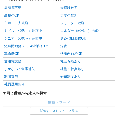
履歴書不要
未経験歓迎
高校生OK
大学生歓迎
主婦・主夫歓迎
フリーター歓迎
ミドル（40代～）活躍中
エルダー（50代～）活躍中
シニア（60代～）活躍中
週2～3日勤務OK
短時間勤務（1日4h以内）OK
深夜
車通勤OK
扶養内勤務OK
交通費支給
社会保険あり
まかない・食事補助
社割・特典あり
制服貸与
研修制度あり
社員登用あり
同じ職種から求人を探す
飲食・フード
ファストフード・デリ
調理・調理補助・調理師
関連する条件をもっと見る