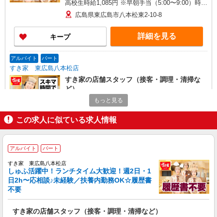
高校生時給1,085円 ※早朝手当（5:00〜9:00）時給
＋150円
広島県東広島市八本松東2-10-8
詳細を見る
キープ
アルバイト
パート
すき家 東広島八本松店
すき家の店舗スタッフ（接客・調理・清掃な
ど）
時給1,400円
もっと見る
広島県東広島市八本松東2-10-8
この求人に似ている求人情報
詳細を見る
キープ
アルバイト
パート
すき家 東広島八本松店
しゅふ活躍中！ランチタイム大歓迎！週2日・1
日2h〜応相談♪未経験／扶養内勤務OK☆履歴書
不要
すき家の店舗スタッフ（接客・調理・清掃など）