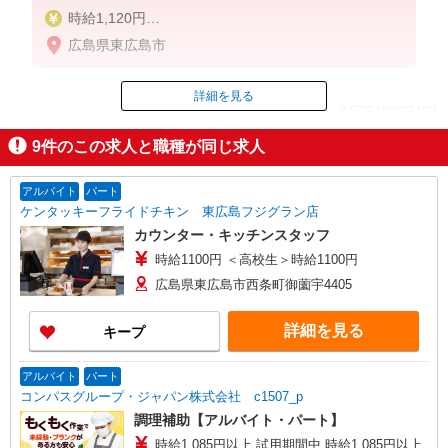
時給1,120円
※22:00〜翌5:00：時給1,400円
広島県東広島市
※高校生時給1,085円
※早朝手当（5:00〜9:00）時給＋150円
詳細を見る
ID：AE0518307493
9
件のこの求人と職種が同じ求人
掲載期間終了
アルバイト
パート
ケンタッキーフライドチキン 東広島フジグラン店
カウンター・キッチンスタッフ
時給1100円 ＜高校生＞時給1100円
広島県東広島市西条町御薗宇4405
詳細を見る
キープ
アルバイト
パート
コンパスグループ・ジャパン株式会社 c1507_p
調理補助【アルバイト・パート】
時給1,085円以上 試用期間中 時給1,085円以上