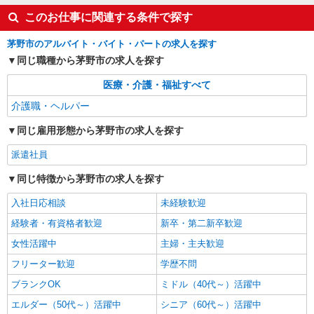
通費全支給(ガソリン代含む)＞
このお仕事に関連する条件で探す
茅野市ほか 周辺エリア多数
茅野市のアルバイト・バイト・パートの求人を探す
詳細を見る
キープ
同じ職種から茅野市の求人を探す
NEW
医療・介護・福祉すべて
派遣社員
株式会社kotrio /●MT-H-2117736
介護職・ヘルパー
茅野市｜サ高住STAFF＊落ち着いた雰囲気で
同じ雇用形態から茅野市の求人を探す
ゆったりお仕事♪
時給1500円〜2125円 ＜日払い有/週払い有/交
派遣社員
通費全支給(ガソリン代含む)＞
同じ特徴から茅野市の求人を探す
茅野市ほか 周辺エリア多数
入社日応相談
未経験歓迎
詳細を見る
キープ
経験者・有資格者歓迎
新卒・第二新卒歓迎
NEW
派遣社員
女性活躍中
主婦・主夫歓迎
株式会社kotrio /●MT-H-2162089
フリーター歓迎
学歴不問
茅野市＊高時給のサ高住STAFF☆生活ケアや
ブランクOK
ミドル（40代～）活躍中
見守りなど
時給1500円〜2125円 ＜日払い有/週払い有/交
エルダー（50代～）活躍中
シニア（60代～）活躍中