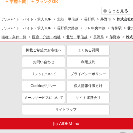
学歴不問
ブランクOK
もっと見る
アルバイト・バイト・求人TOP
北陸・甲信越
長野県
茅野市
株式会社ko
アルバイト・バイト・求人TOP
長野県の路線
ＪＲ中央本線
青柳駅
株式
職種・条件一覧
医療・介護・福祉
北陸・甲信越
長野県
茅野市
株式
掲載ご希望のお客様へ
よくある質問
お問い合わせ
利用規約
リンクについて
プライバシーポリシー
Cookieポリシー
個人情報保護方針
メールサービスについて
サイト運営会社
サイトマップ
(c) AIDEM Inc.