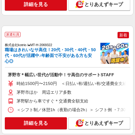
時給1500円〜2125円 ＜日払い有/週払い有/交
詳細を見る
とりあえずキープ
通費全支給(ガソリン代含む)＞
茅野市
詳細を見る
キープ
派遣社員
新着
NEW
派遣社員
株式会社kotrio /●MT-H-2069322
株式会社kotrio /●MT-H-2068903
職場はきれいなサ高住！20代・30代・40代・50
茅野市の小さいデイサービス★残業なし♪日
代・60代が活躍中♪年齢面で不安がある方も安
勤のみ◎夜はおうち時間
心◎
時給1500円〜2125円 ＜日払い有/週払い有/交
通費全支給(ガソリン代含む)＞
茅野市＊幅広い世代が活動中！サ高住のサポートSTAFF
茅野市
時給1500円〜2150円 ＜日払い有/週払い有/交通費全支給(ガ
茅野市ほか 周辺エリア多数
詳細を見る
キープ
茅野駅から車ですぐ＊交通費全額支給
NEW
派遣社員
＜シフト制／休憩1h（夜勤の場合2h）＞ シフト例 ・7:30〜16:30
株式会社kotrio /●MT-H-1871154
茅野市／住宅型有料老人ホームSTAFF＊履歴
詳細を見る
とりあえずキープ
書不要！面接なし♪
時給1500円〜2125円 ＜日払い有/週払い有/交