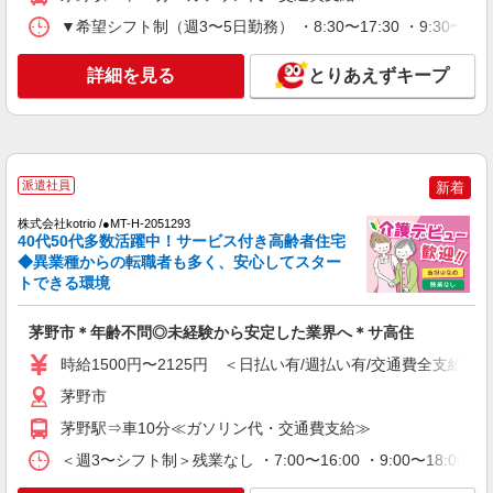
時給1500円〜2125円 ＜日払い有/週払い有/交
▼希望シフト制（週3〜5日勤務） ・8:30〜17:30 ・9:30〜18
通費全支給(ガソリン代含む)＞
茅野市
詳細を見る
とりあえずキープ
詳細を見る
キープ
NEW
派遣社員
株式会社kotrio /●MT-H-2068637
派遣社員
新着
茅野市のデイサービス♪日勤のみ！残業ゼロ
で趣味も満喫
株式会社kotrio /●MT-H-2051293
40代50代多数活躍中！サービス付き高齢者住宅
時給1500円〜2125円 ＜日払い有/週払い有/交
◆異業種からの転職者も多く、安心してスター
通費全支給(ガソリン代含む)＞
トできる環境
茅野市ほか 周辺エリア多数
茅野市＊年齢不問◎未経験から安定した業界へ＊サ高住
詳細を見る
キープ
時給1500円〜2125円 ＜日払い有/週払い有/交通費全支給(ガ
NEW
茅野市
派遣社員
株式会社kotrio /●MT-H-1977547
茅野駅⇒車10分≪ガソリン代・交通費支給≫
茅野市★シニア向け住宅での見守り・生活サ
＜週3〜シフト制＞残業なし ・7:00〜16:00 ・9:00〜18:0
ポートなど★