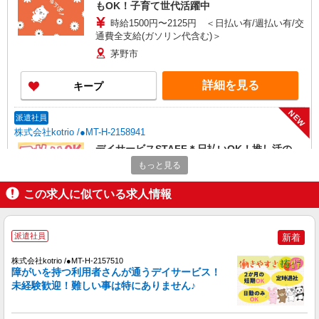
もOK！子育て世代活躍中
時給1500円〜2125円 ＜日払い有/週払い有/交
通費全支給(ガソリン代含む)＞
茅野市
詳細を見る
キープ
NEW
派遣社員
株式会社kotrio /●MT-H-2158941
デイサービスSTAFF＊日払いOK！推し活の
軍資金も即ゲット◎
もっと見る
時給1500円〜2125円 ＜日払い有/週払い有/交
通費全支給(ガソリン代含む)＞
この求人に似ている求人情報
茅野市
派遣社員
新着
詳細を見る
キープ
株式会社kotrio /●MT-H-2157510
NEW
障がいを持つ利用者さんが通うデイサービス！
派遣社員
未経験歓迎！難しい事は特にありません♪
株式会社kotrio /●MT-H-2067094
茅野市≫家庭的でこぢんまりしたグルホ＊家