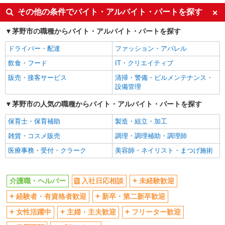
未経験歓迎
ミドル（40代～）活躍中
その他の条件でバイト・アルバイト・パートを探す
ボーナス・賞与あり
車通勤OK
茅野市の職種からバイト・アルバイト・パートを探す
交通費支給
社会保険あり
ドライバー・配達
ファッション・アパレル
産休・育休取得実績あり
飲食・フード
IT・クリエイティブ
販売・接客サービス
清掃・警備・ビルメンテナンス・
設備管理
茅野市の人気の職種からバイト・アルバイト・パートを探す
保育士・保育補助
製造・組立・加工
雑貨・コスメ販売
調理・調理補助・調理師
医療事務・受付・クラーク
美容師・ネイリスト・まつげ施術
介護職・ヘルパー
入社日応相談
未経験歓迎
経験者・有資格者歓迎
新卒・第二新卒歓迎
女性活躍中
主婦・主夫歓迎
フリーター歓迎