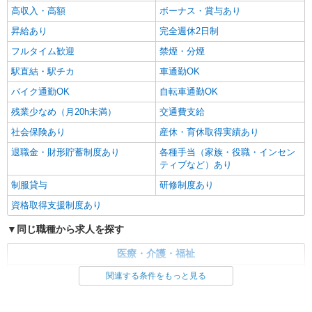
通費全支給(ガソリン代含む)＞
高収入・高額
ボーナス・賞与あり
茅野市
昇給あり
完全週休2日制
詳細を見る
キープ
フルタイム歓迎
禁煙・分煙
駅直結・駅チカ
車通勤OK
バイク通勤OK
自転車通勤OK
残業少なめ（月20h未満）
交通費支給
社会保険あり
産休・育休取得実績あり
退職金・財形貯蓄制度あり
各種手当（家族・役職・インセン
ティブなど）あり
制服貸与
研修制度あり
資格取得支援制度あり
同じ職種から求人を探す
医療・介護・福祉
介護職・ヘルパー
関連する条件をもっと見る
同じ特徴から求人を探す