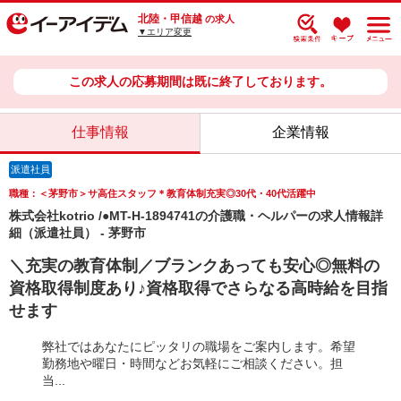
北陸・甲信越
の求人
▼エリア変更
この求人の応募期間は既に終了しております。
仕事情報
企業情報
派遣社員
職種：＜茅野市＞サ高住スタッフ＊教育体制充実◎30代・40代活躍中
株式会社kotrio /●MT-H-1894741の介護職・ヘルパーの求人情報詳
細（派遣社員） - 茅野市
＼充実の教育体制／ブランクあっても安心◎無料の
資格取得制度あり♪資格取得でさらなる高時給を目指
せます
弊社ではあなたにピッタリの職場をご案内します。希望
勤務地や曜日・時間などお気軽にご相談ください。担
当...