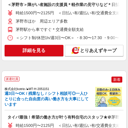
事サポートなど
＜茅野市＞障がい者施設の支援員＊軽作業の見守りなど＊日払いO
時給1500円〜2125円 ＜日払い有/週払い有/交
通費全支給(ガソリン代含む)＞
時給1500円〜2125円 ＜日払い有/週払い有/交通費全支給(ガ
茅野市ほか 周辺エリア多数
茅野市ほか 周辺エリア多数
茅野駅から車ですぐ＊交通費全額支給
詳細を見る
キープ
＜シフト制/休憩1h/週3日〜OK＞ ・8:30〜17:30 ・9:00〜18:0
NEW
派遣社員
詳細を見る
とりあえずキープ
株式会社kotrio /●MT-H-2102339
茅野市≫料理や洗濯など、家事サポートメイ
ンの仕事！◆週3〜
時給1500円〜2125円 ＜日払い有/週払い有/交
通費全支給(ガソリン代含む)＞
派遣社員
新着
茅野市
株式会社kotrio /●MT-H-2051151
週3日〜OK / 残業なし / シフト相談可◎一人ひ
詳細を見る
キープ
とりに合った自由度の高い働き方を大事にして
います
NEW
派遣社員
株式会社kotrio /●MT-H-2161980
タイパ最強！希望の働き方が叶う有料住宅のスタッフ★＠茅野市
＜茅野市＞サービス付き高齢者向け住宅
時給1500円〜2125円 ＜日払い有/週払い有/交通費全支給(ガ
STAFF＊経験者優遇