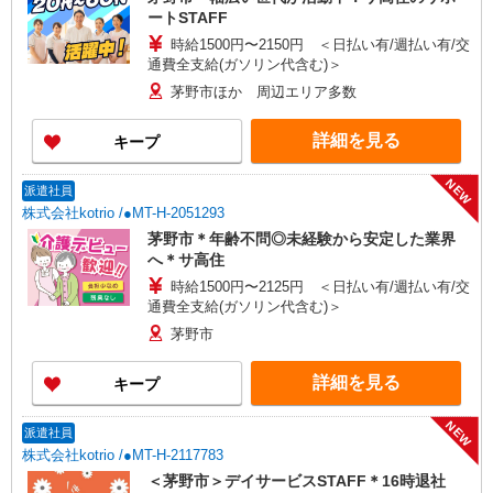
ートSTAFF
時給1500円〜2150円 ＜日払い有/週払い有/交
通費全支給(ガソリン代含む)＞
茅野市ほか 周辺エリア多数
詳細を見る
キープ
NEW
派遣社員
株式会社kotrio /●MT-H-2051293
茅野市＊年齢不問◎未経験から安定した業界
へ＊サ高住
時給1500円〜2125円 ＜日払い有/週払い有/交
通費全支給(ガソリン代含む)＞
茅野市
詳細を見る
キープ
NEW
派遣社員
株式会社kotrio /●MT-H-2117783
＜茅野市＞デイサービスSTAFF＊16時退社