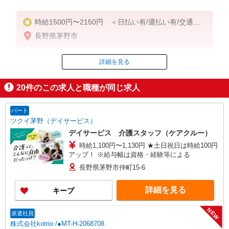
時給1500円〜2150円 ＜日払い有/週払い有/交通費
全支給(ガソリン代含む)＞
長野県茅野市
詳細を見る
ID：AE0527647663
20
件のこの求人と職種が同じ求人
掲載期間終了
パート
ツクイ茅野（デイサービス）
デイサービス 介護スタッフ（ケアクルー）
時給1,100円〜1,130円 ★土日祝日は時給100円
アップ！ ※給与幅は資格・経験等による
長野県茅野市仲町15-6
詳細を見る
キープ
NEW
派遣社員
株式会社kotrio /●MT-H-2068708