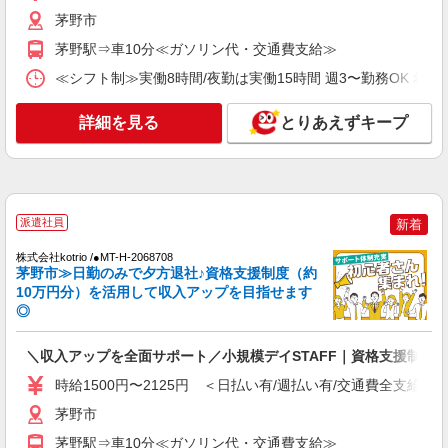
時給1500円〜2125円 ＜日払い有/週払い有/交
茅野市
通費全支給(ガソリン代含む)＞
茅野駅⇒車10分≪ガソリン代・交通費支給≫
茅野市
≪シフト制≫実働8時間/夜勤は実働15時間 週3〜勤務OK 希望シフト制 
詳細を見る
キープ
詳細を見る
とりあえずキープ
NEW
派遣社員
株式会社kotrio /●MT-H-2099792
介護は人生のサポーター。サ高住STAFF募
集。日払いOK！
派遣社員
新着
時給1500円〜2150円 ＜日払い有/週払い有/交
通費全支給(ガソリン代含む)＞
株式会社kotrio /●MT-H-2068708
茅野市≫日勤のみで夕方退社♪資格支援制度（約
茅野市
10万円分）を活用して収入アップを目指せます
◎
詳細を見る
キープ
＼収入アップを全面サポート／小規模デイSTAFF｜資格支援制度
NEW
派遣社員
時給1500円〜2125円 ＜日払い有/週払い有/交通費全支給(ガ
株式会社kotrio /●MT-H-2161471
茅野市｜小人数のグルホで料理や掃除のお手
茅野市
伝い★日払いOK
茅野駅⇒車10分≪ガソリン代・交通費支給≫