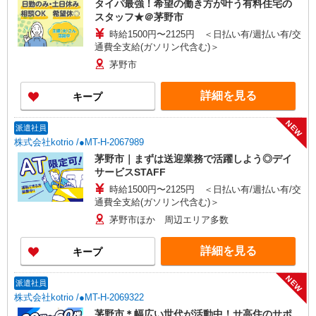
タイパ最強！希望の働き方が叶う有料住宅の
スタッフ★＠茅野市
時給1500円〜2125円 ＜日払い有/週払い有/交
通費全支給(ガソリン代含む)＞
茅野市
詳細を見る
キープ
NEW
派遣社員
株式会社kotrio /●MT-H-2067989
茅野市｜まずは送迎業務で活躍しよう◎デイ
サービスSTAFF
時給1500円〜2125円 ＜日払い有/週払い有/交
通費全支給(ガソリン代含む)＞
茅野市ほか 周辺エリア多数
詳細を見る
キープ
NEW
派遣社員
株式会社kotrio /●MT-H-2069322
茅野市＊幅広い世代が活動中！サ高住のサポ