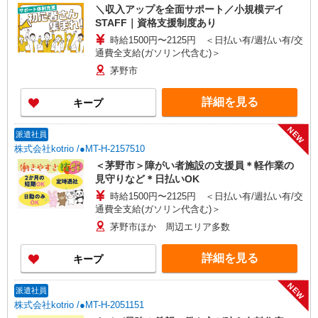
＼収入アップを全面サポート／小規模デイ
STAFF｜資格支援制度あり
時給1500円〜2125円 ＜日払い有/週払い有/交
通費全支給(ガソリン代含む)＞
茅野市
詳細を見る
キープ
NEW
派遣社員
株式会社kotrio /●MT-H-2157510
＜茅野市＞障がい者施設の支援員＊軽作業の
見守りなど＊日払いOK
時給1500円〜2125円 ＜日払い有/週払い有/交
通費全支給(ガソリン代含む)＞
茅野市ほか 周辺エリア多数
詳細を見る
キープ
NEW
派遣社員
株式会社kotrio /●MT-H-2051151