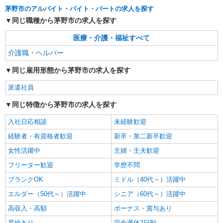
茅野市ほか 周辺エリア多数
茅野市のアルバイト・バイト・パートの求人を探す
同じ職種から茅野市の求人を探す
詳細を見る
キープ
医療・介護・福祉すべて
派遣社員
介護職・ヘルパー
株式会社kotrio /●MT-H-2094104
同じ雇用形態から茅野市の求人を探す
＜面接なし＞デイサービスでリハビリ補助・送
迎など＊茅野市
派遣社員
時給1500円〜2125円 ＜日払い有/週払い有/交
通費全支給(ガソリン代含む)＞
同じ特徴から茅野市の求人を探す
茅野市
入社日応相談
未経験歓迎
経験者・有資格者歓迎
新卒・第二新卒歓迎
詳細を見る
キープ
女性活躍中
主婦・主夫歓迎
派遣社員
フリーター歓迎
学歴不問
株式会社kotrio /●MT-H-2010188
ブランクOK
ミドル（40代～）活躍中
茅野市＊少人数グルホで利用者さんと家事や掃
除など♪日払いOK
エルダー（50代～）活躍中
シニア（60代～）活躍中
時給1500円〜2125円 ＜日払い有/週払い有/交
高収入・高額
ボーナス・賞与あり
通費全支給(ガソリン代含む)＞
昇給あり
完全週休2日制