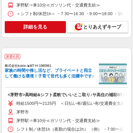
通費全支給(ガソリン代含む)＞
茅野駅⇒車10分≪ガソリン代・交通費支給≫
茅野市ほか 周辺エリア多数
＜シフト制/休憩1h＞ ・7:30〜16:30 ・9:00〜18:00 ・10:0
詳細を見る
キープ
詳細を見る
とりあえずキープ
派遣社員
株式会社kotrio /●MT-H-2102339
茅野市≫料理や洗濯など、家事サポートメイン
の仕事！◆週3〜
派遣社員
時給1500円〜2125円 ＜日払い有/週払い有/交
株式会社kotrio /●MT-H-1980961
通費全支給(ガソリン代含む)＞
家族の時間や推し活など、プライベートと両立
茅野市
して働ける環境！子育て世代も多く活躍中です♪
詳細を見る
キープ
<茅野市>高時給&シフト柔軟でいいとこ取り♪サ高住の補助STAFF
派遣社員
時給1500円〜2125円 ＜日払い有/週払い有/交通費全支給(ガ
株式会社kotrio /●MT-H-2011975
茅野市
≪茅野市≫夜勤なし！未経験・ブランクOKの
茅野駅⇒車10分≪ガソリン代・交通費支給≫
デイスタッフ
時給1500円〜2125円 ＜日払い有/週払い有/交
シフト制／休憩1h（夜勤の場合は2h） （例） ・7:00〜16:00 ・