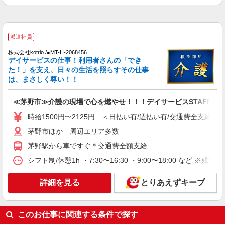
茅野市
詳細を見る
キープ
派遣社員
株式会社kotrio /●MT-H-2068456
派遣社員
デイサービスの仕事！利用者さんの「でき
株式会社kotrio /●MT-H-2067358
た！」を支え、日々の生活を照らすその仕事
茅野市/未経験OK★誰かの支えになれる人に！
は、まさしく尊い！！
グルホの世話人♪
時給1500円〜2125円 ＜日払い有/週払い有/交
≪茅野市≫介護の現場で心を燃やせ！！！デイサービスSTAFF
通費全支給(ガソリン代含む)＞
時給1500円〜2125円 ＜日払い有/週払い有/交通費全支給(ガ
茅野市
茅野市ほか 周辺エリア多数
詳細を見る
キープ
茅野駅から車ですぐ＊交通費全額支給
シフト制/休憩1h ・7:30〜16:30 ・9:00〜18:00 など ※残業
派遣社員
株式会社kotrio /●MT-H-1815927
詳細を見る
とりあえずキープ
[ 綺麗 ]高級シニアマンションで生活ケア/見守
りなど/茅野市
時給1500円〜2125円 ＜日払い有/週払い有/交
このお仕事に関連する条件で探す
通費全支給(ガソリン代含む)＞