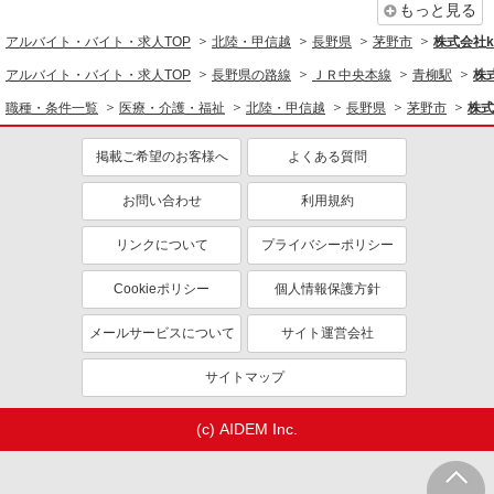
もっと見る
アルバイト・バイト・求人TOP
北陸・甲信越
長野県
茅野市
株式会社ko
アルバイト・バイト・求人TOP
長野県の路線
ＪＲ中央本線
青柳駅
株式
職種・条件一覧
医療・介護・福祉
北陸・甲信越
長野県
茅野市
株式
掲載ご希望のお客様へ
よくある質問
お問い合わせ
利用規約
リンクについて
プライバシーポリシー
Cookieポリシー
個人情報保護方針
メールサービスについて
サイト運営会社
サイトマップ
(c) AIDEM Inc.