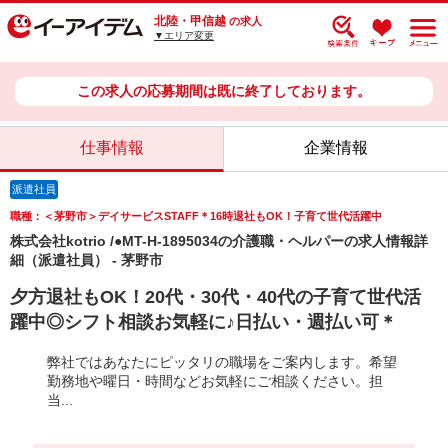
北陸・甲信越
の求人
▼エリア変更
この求人の応募期間は既に終了しております。
仕事情報
企業情報
派遣社員
職種：＜茅野市＞デイサービスSTAFF＊16時退社もOK！子育て世代活躍中
株式会社kotrio /●MT-H-1895034の介護職・ヘルパーの求人情報詳
細（派遣社員） - 茅野市
夕方退社もOK！20代・30代・40代の子育て世代活
躍中◎シフト相談お気軽に♪日払い・週払い可＊
弊社ではあなたにピッタリの職場をご案内します。希望
勤務地や曜日・時間などお気軽にご相談ください。担
当...