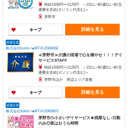
時給1500円〜2125円 ＜日払い有/週払い有/交
通費全支給(ガソリン代含む)＞
茅野市
詳細を見る
キープ
派遣社員
株式会社kotrio /●MT-H-2068456
≪茅野市≫介護の現場で心を燃やせ！！！デイ
サービスSTAFF
時給1500円〜2125円 ＜日払い有/週払い有/交
通費全支給(ガソリン代含む)＞
茅野市ほか 周辺エリア多数
詳細を見る
キープ
派遣社員
株式会社kotrio /●MT-H-2068903
茅野市の小さいデイサービス★残業なし♪日勤
のみ◎夜はおうち時間