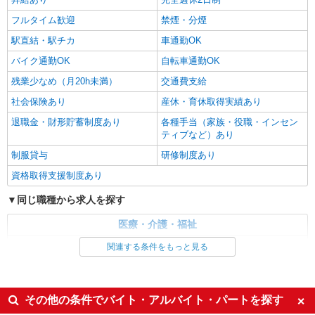
茅野市
フルタイム歓迎
禁煙・分煙
詳細を見る
キープ
駅直結・駅チカ
車通勤OK
バイク通勤OK
自転車通勤OK
残業少なめ（月20h未満）
交通費支給
社会保険あり
産休・育休取得実績あり
退職金・財形貯蓄制度あり
各種手当（家族・役職・インセン
ティブなど）あり
制服貸与
研修制度あり
資格取得支援制度あり
同じ職種から求人を探す
医療・介護・福祉
介護職・ヘルパー
関連する条件をもっと見る
同じ特徴から求人を探す
未経験歓迎
ミドル（40代～）活躍中
その他の条件でバイト・アルバイト・パートを探す
ボーナス・賞与あり
車通勤OK