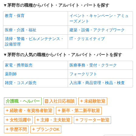
茅野市の職種からバイト・アルバイト・パートを探す
交通費支給
社会保険あり
教育・保育
イベント・キャンペーン・アミュ
産休・育休取得実績あり
ーズメント
医療・介護・福祉
建築・設備・アクティブワーク
清掃・警備・ビルメンテナンス・
IT・クリエイティブ
設備管理
茅野市の人気の職種からバイト・アルバイト・パートを探す
家電・携帯販売
医療事務・受付・クラーク
薬剤師
フォークリフト
雑貨・コスメ販売
入出庫・商品管理・検品・検査
介護職・ヘルパー
入社日応相談
未経験歓迎
経験者・有資格者歓迎
新卒・第二新卒歓迎
女性活躍中
主婦・主夫歓迎
フリーター歓迎
学歴不問
ブランクOK