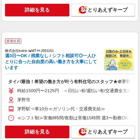
通費全支給(ガソリン代含む)＞
茅野市
詳細を見る
とりあえずキープ
詳細を見る
キープ
派遣社員
派遣社員
株式会社kotrio /●MT-H-2069322
茅野市＊幅広い世代が活動中！サ高住のサポー
株式会社kotrio /●MT-H-2051151
週3日〜OK / 残業なし / シフト相談可◎一人ひ
トSTAFF
とりに合った自由度の高い働き方を大事にして
時給1500円〜2150円 ＜日払い有/週払い有/交
います
通費全支給(ガソリン代含む)＞
茅野市ほか 周辺エリア多数
タイパ最強！希望の働き方が叶う有料住宅のスタッフ★＠茅野市
時給1500円〜2125円 ＜日払い有/週払い有/交通費全支給(ガ
詳細を見る
キープ
茅野市
派遣社員
茅野駅⇒車10分≪ガソリン代・交通費支給≫
株式会社kotrio /●MT-H-2028601
≪シフト制≫実働8時間/夜勤は実働15時間 週3〜勤務OK 希望シフト制 
≪茅野市≫日勤のみ＆残業ナシ！お迎えに間に
合うデイサービス
詳細を見る
とりあえずキープ
時給1500円〜2125円 ＜日払い有/週払い有/交
通費全支給(ガソリン代含む)＞