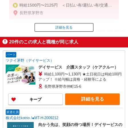
時給1500円〜2125円 ＜日払い有/週払い有/交通費
全支給(ガソリン代含む)＞
長野県茅野市
詳細を見る
ID：AE0527647942
20
件のこの求人と職種が同じ求人
掲載期間終了
パート
ツクイ茅野（デイサービス）
デイサービス 介護スタッフ（ケアクルー）
時給1,100円〜1,130円 ★土日祝日は時給100円
アップ！ ※給与幅は資格・経験等による
長野県茅野市仲町15-6
詳細を見る
キープ
派遣社員
株式会社kotrio /●MT-H-2009212
向かう先は、笑顔の待つ場所！デイサービスの