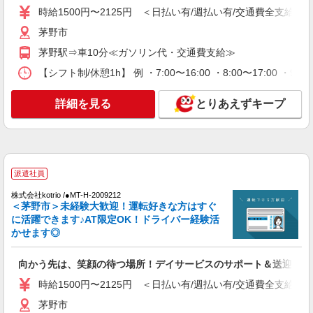
時給1500円〜2125円 ＜日払い有/週払い有/交通費全支給(ガ
通費全支給(ガソリン代含む)＞
茅野市
茅野市
茅野駅⇒車10分≪ガソリン代・交通費支給≫
詳細を見る
キープ
【シフト制/休憩1h】 例 ・7:00〜16:00 ・8:00〜17:00 ・9:
派遣社員
詳細を見る
とりあえずキープ
株式会社kotrio /●MT-H-1871154
茅野市／住宅型有料老人ホームSTAFF＊履歴
書不要！面接なし♪
時給1500円〜2125円 ＜日払い有/週払い有/交
通費全支給(ガソリン代含む)＞
派遣社員
茅野市ほか 周辺エリア多数
株式会社kotrio /●MT-H-2009212
＜茅野市＞未経験大歓迎！運転好きな方はすぐ
詳細を見る
キープ
に活躍できます♪AT限定OK！ドライバー経験活
かせます◎
派遣社員
株式会社kotrio /●MT-H-2068637
向かう先は、笑顔の待つ場所！デイサービスのサポート＆送迎STA
茅野市のデイサービス♪日勤のみ！残業ゼロで
時給1500円〜2125円 ＜日払い有/週払い有/交通費全支給(ガ
趣味も満喫
茅野市
時給1500円〜2125円 ＜日払い有/週払い有/交