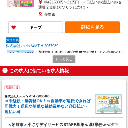
時給1500円〜2125円 ＜日払い有/週払い有/交
通費全支給(ガソリン代含む)＞
茅野市
詳細を見る
キープ
派遣社員
株式会社kotrio /●MT-H-2067989
茅野市｜まずは送迎業務で活躍しよう◎デイサ
ービスSTAFF
もっと見る
時給1500円〜2125円 ＜日払い有/週払い有/交
通費全支給(ガソリン代含む)＞
この求人に似ている求人情報
茅野市ほか 周辺エリア多数
派遣社員
詳細を見る
キープ
株式会社kotrio /●MT-H-2086466
≪未経験・無資格OK！≫自動車が運転できれば
派遣社員
即戦力！送迎や簡単な補助業務など◎日払い・
株式会社kotrio /●MT-H-2020515
週払い可
茅野市★未経験OKの人間関係に悩まない職場
へ★サ高住スタッフ
＜茅野市＞小さなデイサービスSTAFF募集≪週3勤務≫≪夕方退社
時給1500円〜2125円 ＜日払い有/週払い有/交