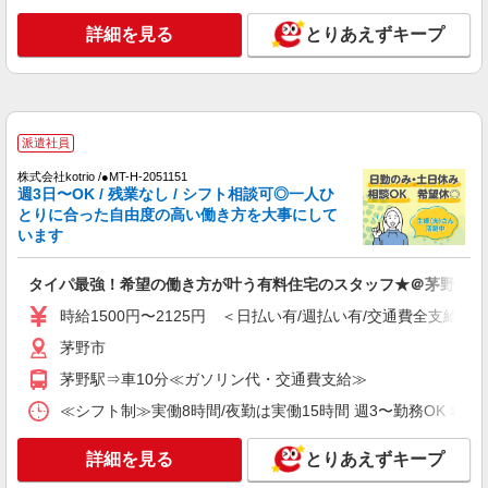
時給1500円〜2125円 ＜日払い有/週払い有/交
通費全支給(ガソリン代含む)＞
詳細を見る
とりあえずキープ
茅野市ほか 周辺エリア多数
詳細を見る
キープ
派遣社員
派遣社員
株式会社kotrio /●MT-H-2102339
株式会社kotrio /●MT-H-2051151
週3日〜OK / 残業なし / シフト相談可◎一人ひ
茅野市≫料理や洗濯など、家事サポートメイン
とりに合った自由度の高い働き方を大事にして
の仕事！◆週3〜
います
時給1500円〜2125円 ＜日払い有/週払い有/交
通費全支給(ガソリン代含む)＞
タイパ最強！希望の働き方が叶う有料住宅のスタッフ★＠茅野市
茅野市
時給1500円〜2125円 ＜日払い有/週払い有/交通費全支給(ガ
詳細を見る
キープ
茅野市
茅野駅⇒車10分≪ガソリン代・交通費支給≫
派遣社員
株式会社kotrio /●MT-H-1905974
≪シフト制≫実働8時間/夜勤は実働15時間 週3〜勤務OK 希望シフト制 
茅野市▼綺麗なサ高住で生活ケア▼清掃やフロ
アの巡回など
詳細を見る
とりあえずキープ
時給1500円〜2125円 ＜日払い有/週払い有/交