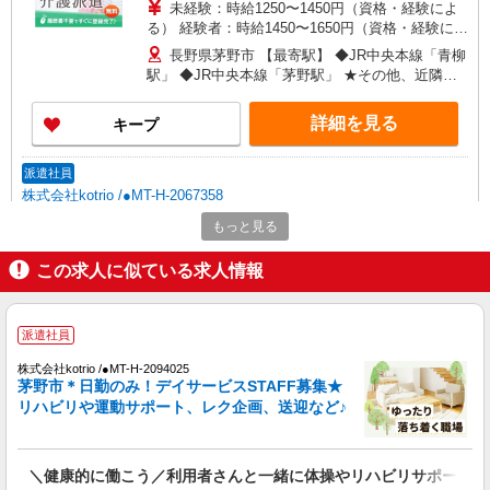
務先から選べます。
未経験：時給1250〜1450円（資格・経験によ
る） 経験者：時給1450〜1650円（資格・経験によ
る） ◎月収例 時給1650円×1日8時間×22日（週5
長野県茅野市 【最寄駅】 ◆JR中央本線「青柳
日）＝29万400円 ◆昇給あり ◆支払い方法 ※日払
駅」 ◆JR中央本線「茅野駅」 ★その他、近隣に
い/週払い/月払い対応も可能です。詳しくは面談時
多数勤務地あります！
にご相談ください。 ◆交通費：別途全額支給 ※当
詳細を見る
キープ
社規定あり
派遣社員
株式会社kotrio /●MT-H-2067358
茅野市/未経験OK★誰かの支えになれる人に！
もっと見る
グルホの世話人♪
時給1500円〜2125円 ＜日払い有/週払い有/交
この求人に似ている求人情報
通費全支給(ガソリン代含む)＞
茅野市
派遣社員
詳細を見る
キープ
株式会社kotrio /●MT-H-2094025
茅野市＊日勤のみ！デイサービスSTAFF募集★
リハビリや運動サポート、レク企画、送迎など♪
派遣社員
株式会社kotrio /●MT-H-2009212
向かう先は、笑顔の待つ場所！デイサービスの
＼健康的に働こう／利用者さんと一緒に体操やリハビリサポート等
サポート＆送迎STAFF