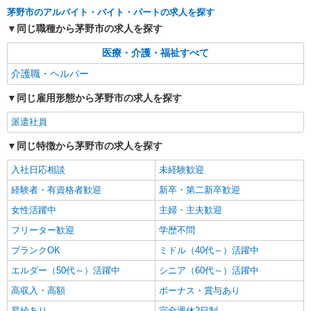
通費全支給(ガソリン代含む)＞
茅野市のアルバイト・バイト・パートの求人を探す
茅野市
同じ職種から茅野市の求人を探す
詳細を見る
キープ
医療・介護・福祉すべて
介護職・ヘルパー
派遣社員
株式会社kotrio /●MT-H-1977547
同じ雇用形態から茅野市の求人を探す
茅野市★シニア向け住宅での見守り・生活サポ
派遣社員
ートなど★
時給1500円〜2125円 ＜日払い有/週払い有/交
同じ特徴から茅野市の求人を探す
通費全支給(ガソリン代含む)＞
入社日応相談
未経験歓迎
茅野市
経験者・有資格者歓迎
新卒・第二新卒歓迎
詳細を見る
キープ
女性活躍中
主婦・主夫歓迎
フリーター歓迎
学歴不問
派遣社員
株式会社kotrio /●MT-H-2068637
ブランクOK
ミドル（40代～）活躍中
茅野市のデイサービス♪日勤のみ！残業ゼロで
エルダー（50代～）活躍中
シニア（60代～）活躍中
趣味も満喫
高収入・高額
ボーナス・賞与あり
時給1500円〜2125円 ＜日払い有/週払い有/交
通費全支給(ガソリン代含む)＞
昇給あり
完全週休2日制