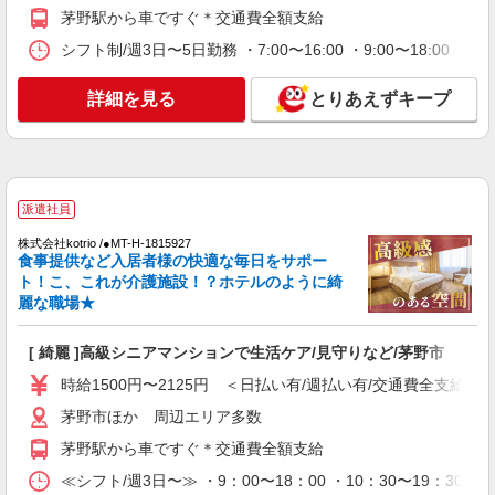
時給1500円〜2125円 ＜日払い有/週払い有/交
茅野駅から車ですぐ＊交通費全額支給
通費全支給(ガソリン代含む)＞
シフト制/週3日〜5日勤務 ・7:00〜16:00 ・9:00〜18:00 
茅野市
詳細を見る
とりあえずキープ
詳細を見る
キープ
派遣社員
株式会社kotrio /●MT-H-2086466
＜茅野市＞小さなデイサービスSTAFF募集≪
派遣社員
週3勤務≫≪夕方退社≫
株式会社kotrio /●MT-H-1815927
時給1500円〜2125円 ＜日払い有/週払い有/交
食事提供など入居者様の快適な毎日をサポー
通費全支給(ガソリン代含む)＞
ト！こ、これが介護施設！？ホテルのように綺
茅野市
麗な職場★
詳細を見る
キープ
[ 綺麗 ]高級シニアマンションで生活ケア/見守りなど/茅野市
時給1500円〜2125円 ＜日払い有/週払い有/交通費全支給(ガ
派遣社員
茅野市ほか 周辺エリア多数
株式会社kotrio /●MT-H-1871154
茅野駅から車ですぐ＊交通費全額支給
茅野市／住宅型有料老人ホームSTAFF＊履歴
書不要！面接なし♪
≪シフト/週3日〜≫ ・9：00〜18：00 ・10：30〜19：30 