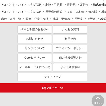
アルバイト・バイト・求人TOP
北陸・甲信越
長野県
茅野市
株式会社ko
アルバイト・バイト・求人TOP
長野県の路線
ＪＲ中央本線
青柳駅
株式
職種・条件一覧
医療・介護・福祉
北陸・甲信越
長野県
茅野市
株式
掲載ご希望のお客様へ
よくある質問
お問い合わせ
利用規約
リンクについて
プライバシーポリシー
Cookieポリシー
個人情報保護方針
メールサービスについて
サイト運営会社
サイトマップ
(c) AIDEM Inc.
TOPへ