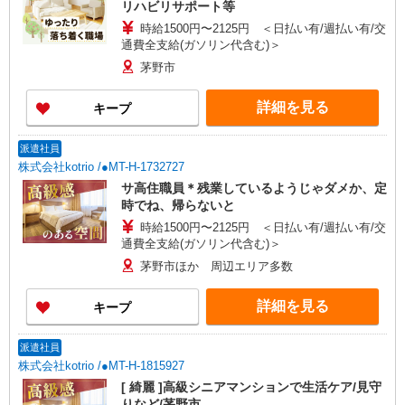
リハビリサポート等
時給1500円〜2125円 ＜日払い有/週払い有/交
通費全支給(ガソリン代含む)＞
茅野市
詳細を見る
キープ
派遣社員
株式会社kotrio /●MT-H-1732727
サ高住職員＊残業しているようじゃダメか、定
時でね、帰らないと
時給1500円〜2125円 ＜日払い有/週払い有/交
通費全支給(ガソリン代含む)＞
茅野市ほか 周辺エリア多数
詳細を見る
キープ
派遣社員
株式会社kotrio /●MT-H-1815927
[ 綺麗 ]高級シニアマンションで生活ケア/見守
りなど/茅野市