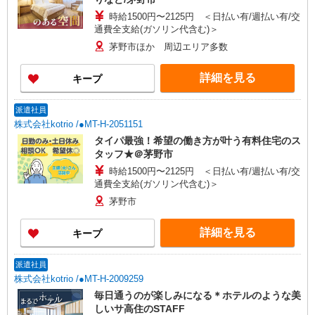
時給1500円〜2125円 ＜日払い有/週払い有/交
通費全支給(ガソリン代含む)＞
茅野市ほか 周辺エリア多数
詳細を見る
キープ
派遣社員
株式会社kotrio /●MT-H-2051151
タイパ最強！希望の働き方が叶う有料住宅のス
タッフ★＠茅野市
時給1500円〜2125円 ＜日払い有/週払い有/交
通費全支給(ガソリン代含む)＞
茅野市
詳細を見る
キープ
派遣社員
株式会社kotrio /●MT-H-2009259
毎日通うのが楽しみになる＊ホテルのような美
しいサ高住のSTAFF