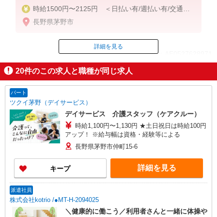
時給1500円〜2125円 ＜日払い有/週払い有/交通費
全支給(ガソリン代含む)＞
長野県茅野市
詳細を見る
ID：AE0527628971
20
件のこの求人と職種が同じ求人
掲載期間終了
パート
ツクイ茅野（デイサービス）
デイサービス 介護スタッフ（ケアクルー）
時給1,100円〜1,130円 ★土日祝日は時給100円
アップ！ ※給与幅は資格・経験等による
長野県茅野市仲町15-6
詳細を見る
キープ
派遣社員
株式会社kotrio /●MT-H-2094025
＼健康的に働こう／利用者さんと一緒に体操や