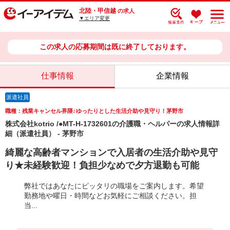
北陸・甲信越
の求人
▼エリア変更
この求人の応募期間は既に終了しております。
仕事情報
企業情報
派遣社員
職種：残業キャンセル界隈♪ゆったりとした生活介助や見守り！茅野市
株式会社kotrio /●MT-H-1732601の介護職・ヘルパーの求人情報詳
細（派遣社員） - 茅野市
綺麗な高齢者マンションで入居者の生活介助や見守
り★未経験歓迎！負担少なめで夕方退勤も可能
弊社ではあなたにピッタリの職場をご案内します。希望
勤務地や曜日・時間などお気軽にご相談ください。担
当...