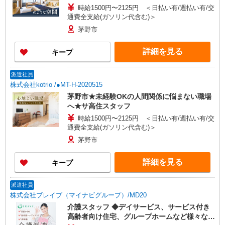
時給1500円〜2125円 ＜日払い有/週払い有/交
通費全支給(ガソリン代含む)＞
茅野市
詳細を見る
キープ
派遣社員
株式会社kotrio /●MT-H-2020515
茅野市★未経験OKの人間関係に悩まない職場
へ★サ高住スタッフ
時給1500円〜2125円 ＜日払い有/週払い有/交
通費全支給(ガソリン代含む)＞
茅野市
詳細を見る
キープ
派遣社員
株式会社ブレイブ（マイナビグループ）/MD20
介護スタッフ ◆デイサービス、サービス付き
高齢者向け住宅、グループホームなど様々な勤