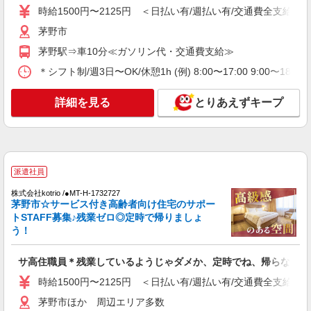
時給1500円〜2125円 ＜日払い有/週払い有/交通費全支給(ガ
時給1500円〜2125円 ＜日払い有/週払い有/交
通費全支給(ガソリン代含む)＞
茅野市
茅野市
茅野駅⇒車10分≪ガソリン代・交通費支給≫
＊シフト制/週3日〜OK/休憩1h (例) 8:00〜17:00 9:00〜18:
詳細を見る
キープ
詳細を見る
とりあえずキープ
派遣社員
株式会社kotrio /●MT-H-2068708
＼収入アップを全面サポート／小規模デイ
STAFF｜資格支援制度あり
時給1500円〜2125円 ＜日払い有/週払い有/交
派遣社員
通費全支給(ガソリン代含む)＞
株式会社kotrio /●MT-H-1732727
茅野市
茅野市☆サービス付き高齢者向け住宅のサポー
トSTAFF募集♪残業ゼロ◎定時で帰りましょ
詳細を見る
キープ
う！
派遣社員
サ高住職員＊残業しているようじゃダメか、定時でね、帰らないと
株式会社kotrio /●MT-H-1980961
時給1500円〜2125円 ＜日払い有/週払い有/交通費全支給(ガ
<茅野市>高時給&シフト柔軟でいいとこ取り♪
サ高住の補助STAFF
茅野市ほか 周辺エリア多数