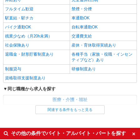
茅野市ほか 周辺エリア多数
フルタイム歓迎
禁煙・分煙
駅直結・駅チカ
車通勤OK
詳細を見る
キープ
バイク通勤OK
自転車通勤OK
残業少なめ（月20h未満）
交通費支給
社会保険あり
産休・育休取得実績あり
退職金・財形貯蓄制度あり
各種手当（家族・役職・インセン
ティブなど）あり
制服貸与
研修制度あり
資格取得支援制度あり
同じ職種から求人を探す
医療・介護・福祉
介護職・ヘルパー
関連する条件をもっと見る
同じ特徴から求人を探す
未経験歓迎
ミドル（40代～）活躍中
その他の条件でバイト・アルバイト・パートを探す
ボーナス・賞与あり
車通勤OK