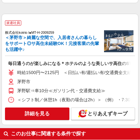
通費全支給(ガソリン代含む)＞
茅野市
派遣社員
詳細を見る
キープ
株式会社kotrio /●MT-H-2009259
＜茅野市＞綺麗な空間で、入居者さんの暮らし
派遣社員
をサポート◎サ高住未経験OK！元接客業の先輩
株式会社kotrio /●MT-H-2012245
も活躍中♪
茅野市｜未経験でも大丈夫◎研修が手厚い有料
住宅の介護♪
毎日通うのが楽しみになる＊ホテルのような美しいサ高住のSTAF
時給1500円〜2125円 ＜日払い有/週払い有/交
時給1500円〜2125円 ＜日払い有/週払い有/交通費全支給(ガ
通費全支給(ガソリン代含む)＞
茅野市
茅野市
茅野駅⇒車10分≪ガソリン代・交通費支給≫
詳細を見る
キープ
＜シフト制／休憩1h（夜勤の場合は2h）＞ （例） ・7:30〜16:30
派遣社員
詳細を見る
とりあえずキープ
株式会社kotrio /●MT-H-2051293
茅野市＊年齢不問◎未経験から安定した業界へ
＊サ高住
このお仕事に関連する条件で探す
時給1500円〜2125円 ＜日払い有/週払い有/交