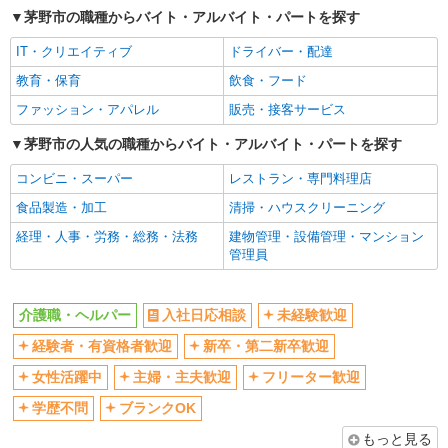
茅野市の職種からバイト・アルバイト・パートを探す
交通費支給
社会保険あり
IT・クリエイティブ
ドライバー・配達
産休・育休取得実績あり
教育・保育
飲食・フード
ファッション・アパレル
販売・接客サービス
茅野市の人気の職種からバイト・アルバイト・パートを探す
コンビニ・スーパー
レストラン・専門料理店
食品製造・加工
清掃・ハウスクリーニング
経理・人事・労務・総務・法務
建物管理・設備管理・マンション
管理員
介護職・ヘルパー
入社日応相談
未経験歓迎
経験者・有資格者歓迎
新卒・第二新卒歓迎
女性活躍中
主婦・主夫歓迎
フリーター歓迎
学歴不問
ブランクOK
もっと見る