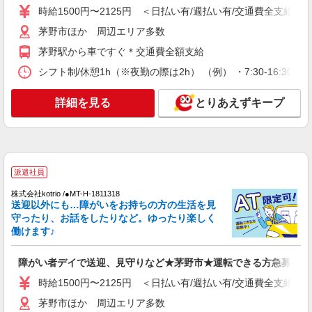
時給1500円〜2125円 ＜日払い有/週払い有/交通費全支給(ガ
時給1500円〜2125円 ＜日払い有/週払い有/交
通費全支給(ガソリン代含む)＞
茅野市ほか 周辺エリア多数
茅野市
茅野駅から車ですぐ＊交通費全額支給
シフト制/休憩1h（※夜勤の際は2h） （例） ・7:30-16:30 ・9:
詳細を見る
キープ
詳細を見る
とりあえずキープ
派遣社員
株式会社kotrio /●MT-H-2067989
茅野市｜まずは送迎業務で活躍しよう◎デイサ
ービスSTAFF
時給1500円〜2125円 ＜日払い有/週払い有/交
派遣社員
通費全支給(ガソリン代含む)＞
株式会社kotrio /●MT-H-1811318
茅野市ほか 周辺エリア多数
送迎以外にも…障がいをお持ちの方の生活を見
守ったり、お話をしたりなど。ゆったり楽しく
詳細を見る
キープ
働けます♪
派遣社員
障がい者デイで送迎、見守りなど★茅野市★運転できる方急募
株式会社kotrio /●MT-H-2094025
時給1500円〜2125円 ＜日払い有/週払い有/交通費全支給(ガ
＼健康的に働こう／利用者さんと一緒に体操や
リハビリサポート等
茅野市ほか 周辺エリア多数