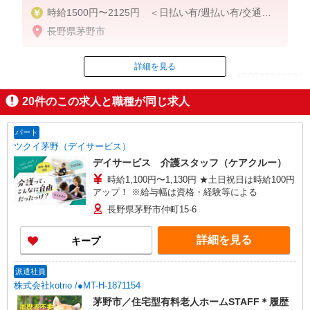
時給1500円〜2125円 ＜日払い有/週払い有/交通費
全支給(ガソリン代含む)＞
長野県茅野市
詳細を見る
ID：AE0527642792
20
件のこの求人と職種が同じ求人
掲載期間終了
パート
ツクイ茅野（デイサービス）
デイサービス 介護スタッフ（ケアクルー）
時給1,100円〜1,130円 ★土日祝日は時給100円
アップ！ ※給与幅は資格・経験等による
長野県茅野市仲町15-6
詳細を見る
キープ
派遣社員
株式会社kotrio /●MT-H-1871154
茅野市／住宅型有料老人ホームSTAFF＊履歴