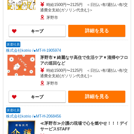
時給1500円〜2125円 ＜日払い有/週払い有/交
通費全支給(ガソリン代含む)＞
茅野市
詳細を見る
キープ
派遣社員
株式会社kotrio /●MT-H-1905974
茅野市▼綺麗なサ高住で生活ケア▼清掃やフロ
アの巡回など
時給1500円〜2125円 ＜日払い有/週払い有/交
通費全支給(ガソリン代含む)＞
茅野市
詳細を見る
キープ
派遣社員
株式会社kotrio /●MT-H-2068456
≪茅野市≫介護の現場で心を燃やせ！！！デイ
サービスSTAFF