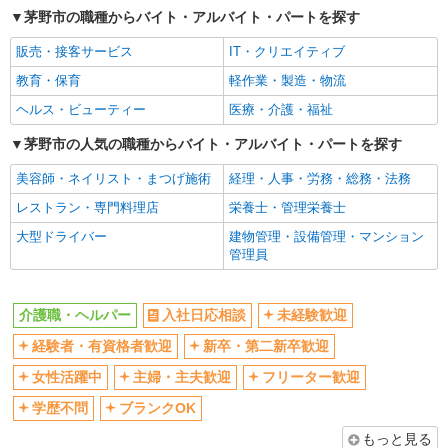
茅野市の職種からバイト・アルバイト・パートを探す
交通費支給
社会保険あり
販売・接客サービス
IT・クリエイティブ
産休・育休取得実績あり
教育・保育
軽作業・製造・物流
ヘルス・ビューティー
医療・介護・福祉
茅野市の人気の職種からバイト・アルバイト・パートを探す
美容師・ネイリスト・まつげ施術
経理・人事・労務・総務・法務
レストラン・専門料理店
栄養士・管理栄養士
大型ドライバー
建物管理・設備管理・マンション
管理員
介護職・ヘルパー
入社日応相談
未経験歓迎
経験者・有資格者歓迎
新卒・第二新卒歓迎
女性活躍中
主婦・主夫歓迎
フリーター歓迎
学歴不問
ブランクOK
もっと見る