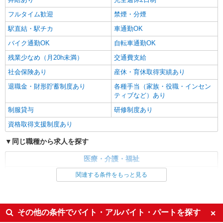
茅野市
フルタイム歓迎
禁煙・分煙
駅直結・駅チカ
車通勤OK
詳細を見る
キープ
バイク通勤OK
自転車通勤OK
残業少なめ（月20h未満）
交通費支給
社会保険あり
産休・育休取得実績あり
退職金・財形貯蓄制度あり
各種手当（家族・役職・インセン
ティブなど）あり
制服貸与
研修制度あり
資格取得支援制度あり
同じ職種から求人を探す
医療・介護・福祉
介護職・ヘルパー
関連する条件をもっと見る
同じ特徴から求人を探す
未経験歓迎
ミドル（40代～）活躍中
その他の条件でバイト・アルバイト・パートを探す
ボーナス・賞与あり
車通勤OK