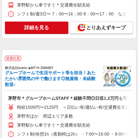
時給1500円〜2125円 ＜日払い有/週払い有/交
茅野駅から車ですぐ＊交通費全額支給
通費全支給(ガソリン代含む)＞
シフト制/週3日〜 7：00〜16：00 8：00〜17：00 など 
茅野市
詳細を見る
とりあえずキープ
詳細を見る
キープ
派遣社員
株式会社kotrio /●MT-H-1977547
茅野市★シニア向け住宅での見守り・生活サポ
派遣社員
ートなど★
株式会社kotrio /●MT-H-2066907
時給1500円〜2125円 ＜日払い有/週払い有/交
グループホームで生活サポート等を担当！あた
通費全支給(ガソリン代含む)＞
たかい雰囲気の中で働けます◎無資格・未経験
茅野市
歓迎♪
詳細を見る
キープ
茅野市＊グループホームSTAFF＊経験不問◎日収1.2万円も可
時給1500円〜2125円 ＜日払い有/週払い有/交通費全支給(ガ
派遣社員
茅野市ほか 周辺エリア多数
株式会社kotrio /●MT-H-1732727
茅野駅から車ですぐ＊交通費全額支給
サ高住職員＊残業しているようじゃダメか、定
時でね、帰らないと
シフト制/休憩1h（夜勤時は2h） ・7:00〜16:00 ・9:00〜18: