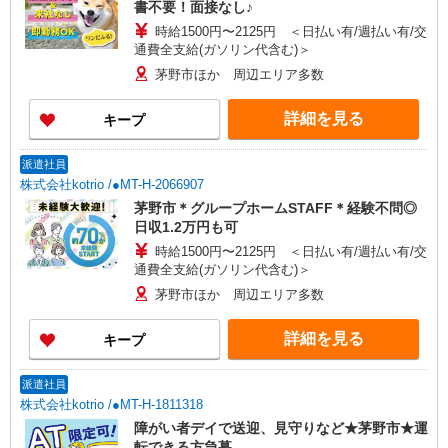
書不要！面接なし♪
時給1500円〜2125円 ＜日払い有/週払い有/交
通費全支給(ガソリン代含む)＞
茅野市ほか 周辺エリア多数
詳細を見る
キープ
派遣社員
株式会社kotrio /●MT-H-2066907
茅野市＊グループホームSTAFF＊経験不問◎
日収1.2万円も可
時給1500円〜2125円 ＜日払い有/週払い有/交
通費全支給(ガソリン代含む)＞
茅野市ほか 周辺エリア多数
詳細を見る
キープ
派遣社員
株式会社kotrio /●MT-H-1811318
障がい者デイで送迎、見守りなど★茅野市★運
転できる方急募