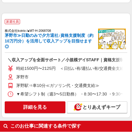
通費全支給(ガソリン代含む)＞
茅野市
派遣社員
詳細を見る
キープ
株式会社kotrio /●MT-H-2068708
茅野市≫日勤のみで夕方退社♪資格支援制度（約
派遣社員
10万円分）を活用して収入アップを目指せます
株式会社kotrio /●MT-H-2068903
◎
茅野市の小さいデイサービス★残業なし♪日勤
のみ◎夜はおうち時間
＼収入アップを全面サポート／小規模デイSTAFF｜資格支援制度
時給1500円〜2125円 ＜日払い有/週払い有/交
時給1500円〜2125円 ＜日払い有/週払い有/交通費全支給(ガ
通費全支給(ガソリン代含む)＞
茅野市
茅野市
茅野駅⇒車10分≪ガソリン代・交通費支給≫
詳細を見る
キープ
▼希望シフト制（週3〜5日勤務） ・8:30〜17:30 ・9:30〜18
派遣社員
詳細を見る
とりあえずキープ
株式会社kotrio /●MT-H-1815927
[ 綺麗 ]高級シニアマンションで生活ケア/見守
りなど/茅野市
このお仕事に関連する条件で探す
時給1500円〜2125円 ＜日払い有/週払い有/交