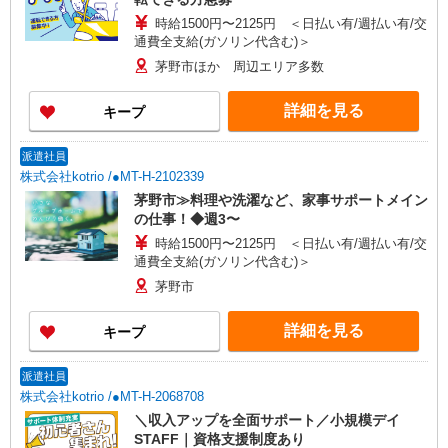
時給1500円〜2125円 ＜日払い有/週払い有/交
通費全支給(ガソリン代含む)＞
茅野市ほか 周辺エリア多数
詳細を見る
キープ
派遣社員
株式会社kotrio /●MT-H-2102339
茅野市≫料理や洗濯など、家事サポートメイン
の仕事！◆週3〜
時給1500円〜2125円 ＜日払い有/週払い有/交
通費全支給(ガソリン代含む)＞
茅野市
詳細を見る
キープ
派遣社員
株式会社kotrio /●MT-H-2068708
＼収入アップを全面サポート／小規模デイ
STAFF｜資格支援制度あり