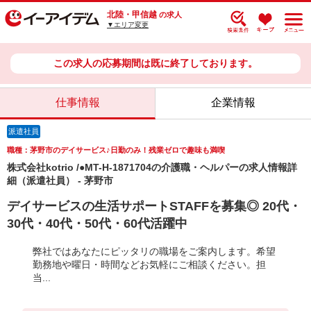
北陸・甲信越
の求人
▼エリア変更
この求人の応募期間は既に終了しております。
仕事情報
企業情報
派遣社員
職種：茅野市のデイサービス♪日勤のみ！残業ゼロで趣味も満喫
株式会社kotrio /●MT-H-1871704の介護職・ヘルパーの求人情報詳
細（派遣社員） - 茅野市
デイサービスの生活サポートSTAFFを募集◎ 20代・
30代・40代・50代・60代活躍中
弊社ではあなたにピッタリの職場をご案内します。希望
勤務地や曜日・時間などお気軽にご相談ください。担
当...