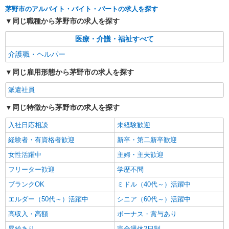
通費全支給(ガソリン代含む)＞
茅野市のアルバイト・バイト・パートの求人を探す
茅野市ほか 周辺エリア多数
同じ職種から茅野市の求人を探す
詳細を見る
キープ
医療・介護・福祉すべて
介護職・ヘルパー
派遣社員
株式会社kotrio /●MT-H-2067094
同じ雇用形態から茅野市の求人を探す
茅野市≫家庭的でこぢんまりしたグルホ＊家事
派遣社員
サポートなど
時給1500円〜2125円 ＜日払い有/週払い有/交
同じ特徴から茅野市の求人を探す
通費全支給(ガソリン代含む)＞
入社日応相談
未経験歓迎
茅野市ほか 周辺エリア多数
経験者・有資格者歓迎
新卒・第二新卒歓迎
詳細を見る
キープ
女性活躍中
主婦・主夫歓迎
フリーター歓迎
学歴不問
派遣社員
株式会社kotrio /●MT-H-2020515
ブランクOK
ミドル（40代～）活躍中
茅野市★未経験OKの人間関係に悩まない職場
エルダー（50代～）活躍中
シニア（60代～）活躍中
へ★サ高住スタッフ
高収入・高額
ボーナス・賞与あり
時給1500円〜2125円 ＜日払い有/週払い有/交
通費全支給(ガソリン代含む)＞
昇給あり
完全週休2日制