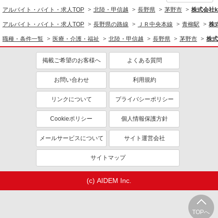
アルバイト・バイト・求人TOP
北陸・甲信越
長野県
茅野市
株式会社ko
アルバイト・バイト・求人TOP
長野県の路線
ＪＲ中央本線
青柳駅
株式
職種・条件一覧
医療・介護・福祉
北陸・甲信越
長野県
茅野市
株式
掲載ご希望のお客様へ
よくある質問
お問い合わせ
利用規約
リンクについて
プライバシーポリシー
Cookieポリシー
個人情報保護方針
メールサービスについて
サイト運営会社
サイトマップ
(c) AIDEM Inc.
TOPへ