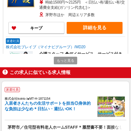
時給1500円〜2125円 ＜日払い有/週払い有/交
通費全支給(ガソリン代含む)＞
茅野市ほか 周辺エリア多数
詳細を見る
キープ
派遣社員
株式会社ブレイブ（マイナビグループ）/MD20
介護スタッフ ◆デイサービス、サービス付き
高齢者向け住宅、グループホームなど様々な勤
もっと見る
務先から選べます。
未経験：時給1250〜1450円（資格・経験によ
る） 経験者：時給1450〜1650円（資格・経験によ
この求人に似ている求人情報
る） ◎月収例 時給1650円×1日8時間×22日（週5
長野県茅野市 【最寄駅】 ◆JR中央本線「青柳
日）＝29万400円 ◆昇給あり ◆支払い方法 ※日払
駅」 ◆JR中央本線「茅野駅」 ★その他、近隣に
い/週払い/月払い対応も可能です。詳しくは面談時
多数勤務地あります！
派遣社員
にご相談ください。 ◆交通費：別途全額支給 ※当
詳細を見る
キープ
社規定あり
株式会社kotrio /●MT-H-1871154
入居者さんたちの生活サポートを担当◎身体的
な負担は少なめ＊日払い・週払いOK！
派遣社員
株式会社kotrio /●MT-H-2009212
向かう先は、笑顔の待つ場所！デイサービスの
茅野市／住宅型有料老人ホームSTAFF＊履歴書不要！面接なし♪
サポート＆送迎STAFF