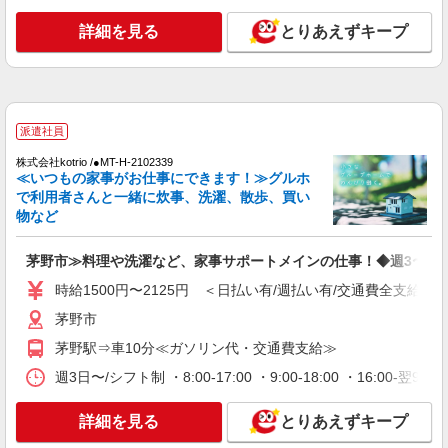
時給1500円〜2125円 ＜日払い有/週払い有/交
通費全支給(ガソリン代含む)＞
詳細を見る
とりあえずキープ
茅野市ほか 周辺エリア多数
詳細を見る
キープ
派遣社員
派遣社員
株式会社kotrio /●MT-H-2086466
株式会社kotrio /●MT-H-2102339
≪いつもの家事がお仕事にできます！≫グルホ
＜茅野市＞小さなデイサービスSTAFF募集≪
で利用者さんと一緒に炊事、洗濯、散歩、買い
週3勤務≫≪夕方退社≫
物など
時給1500円〜2125円 ＜日払い有/週払い有/交
通費全支給(ガソリン代含む)＞
茅野市≫料理や洗濯など、家事サポートメインの仕事！◆週3〜
茅野市
時給1500円〜2125円 ＜日払い有/週払い有/交通費全支給(ガ
詳細を見る
キープ
茅野市
茅野駅⇒車10分≪ガソリン代・交通費支給≫
派遣社員
株式会社kotrio /●MT-H-1959338
週3日〜/シフト制 ・8:00-17:00 ・9:00-18:00 ・16:0
茅野市｜リハビリ補助などのデイサービス
STAFF♪未経験OK
詳細を見る
とりあえずキープ
時給1500円〜2125円 ＜日払い有/週払い有/交