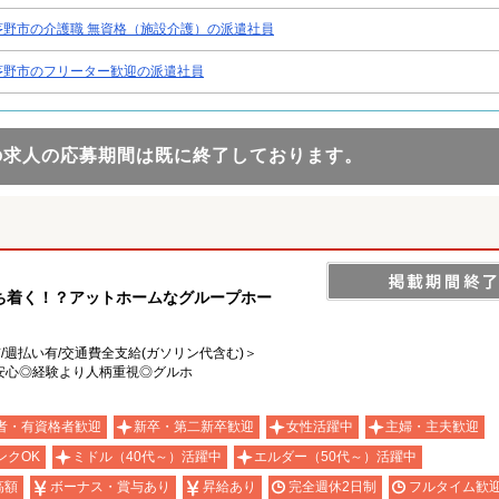
茅野市の介護職 無資格（施設介護）の派遣社員
茅野市のフリーター歓迎の派遣社員
の求人の応募期間は既に終了しております。
ち着く！？アットホームなグループホー
有/週払い有/交通費全支給(ガソリン代含む)＞
安心◎経験より人柄重視◎グルホ
者・有資格者歓迎
新卒・第二新卒歓迎
女性活躍中
主婦・主夫歓迎
ンクOK
ミドル（40代～）活躍中
エルダー（50代～）活躍中
高額
ボーナス・賞与あり
昇給あり
完全週休2日制
フルタイム歓