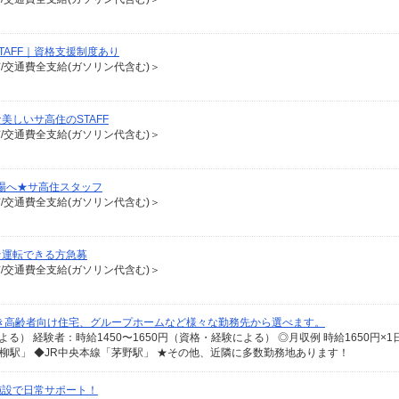
AFF｜資格支援制度あり
有/交通費全支給(ガソリン代含む)＞
しいサ高住のSTAFF
有/交通費全支給(ガソリン代含む)＞
場へ★サ高住スタッフ
有/交通費全支給(ガソリン代含む)＞
★運転できる方急募
有/交通費全支給(ガソリン代含む)＞
き高齢者向け住宅、グループホームなど様々な勤務先から選べます。
青柳駅」 ◆JR中央本線「茅野駅」 ★その他、近隣に多数勤務地あります！
施設で日常サポート！