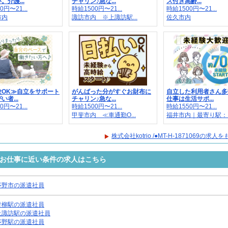
。介護...
チャリン♪急な...
ス付き高齢...
0円〜21...
時給1500円〜21...
時給1500円〜21...
市内
諏訪市内 ※上諏訪駅...
佐久市内
験OK≫自立をサポート
がんばった分がすぐお財布に
自立した利用者さん多
者...
チャリン♪急な...
仕事は生活サポ...
0円〜21...
時給1500円〜21...
時給1550円〜21...
甲斐市内 ≪車通勤O...
福井市内｜最寄り駅：..
株式会社kotrio /●MT-H-1871069の求
1069のお仕事に近い条件の求人はこちら
茅野市の派遣社員
青柳駅の派遣社員
上諏訪駅の派遣社員
茅野駅の派遣社員