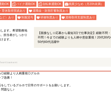
通勤OK
バイク通勤OK
自転車通勤OK
残業少なめ（月20h未満）
・育休取得実績あり
退職金・財形貯蓄制度あり
など）あり
制服貸与
研修制度あり
資格取得支援制度あり
内します。希望勤務地
【面接なし☆応募から最短3日で仕事決定】経験不問・
い。担当者がしっかり
不問！今までの経験よりも人柄や意欲重視！20代30代4
頂けます。
50代60代活躍中
心◎経験より人柄重視◎グルホ
ッフ急募！
活をしているグルホで日常のサポートをお願いします。
問題なし♪