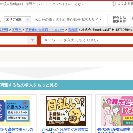
よくある
・ヘルパーの求人情報詳細 - 茅野市｜バイト・アルバイトのことなら
保存した
0
エリア選択
「あなたの街」のお仕事が探せる求人サイト
検索条件
長野県
>
茅野市
>
茅野市の介護職・ヘルパー
>
青柳駅
> 株式会社kotrio /●MT-H-18710
1069に関連する他の求人をもっと見る
市≫サ高住で暮らしの
がんばった分がすぐお財布に
40代50代多数活躍中