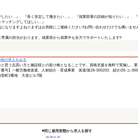
がしたい…』、『長く安定して働きたい…』、『就業部署の詳細が知りたい…』、『
をマッチングしてほしい…』
になりますよね☆まずはお気軽にご連絡ください!!お問い合わせだけでも構いません
専属の担当がおります。就業前から就業中も全力でサポートいたします!!
の他の求人をみる
いと思う志高い方と施設様との架け橋となることです。資格支援を無料で実施し、業
一般労働者派遣、人材紹介・育成事業 派遣/派26-300203、紹介/26-ユ-300
堂町3番地 大道ビル7階
同じ雇用形態から求人を探す
派遣社員