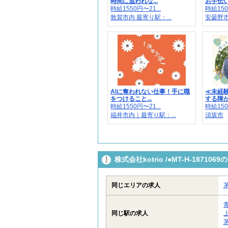
時間に追われな...
お手伝い
時給1550円〜21...
時給150
敦賀市内 最寄り駅：...
安曇野
AIに奪われない仕事！手に職
≪未経
をつけること...
する障がい
時給1550円〜21...
時給150
福井市内｜最寄り駅：...
須坂市
株式会社kotrio /●MT-H-187
同じエリアの求人
同じ駅の求人