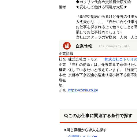
◆ガソリン代含め交通費全額支給
備考
★安心して働ける環境が大切★
『希望や制約があるけど介護の仕事
大丈夫かな…』、『自分に合う仕事
お仕事を探される上で色々なことが気
消してお仕事始めましょう♪
当社はスタッフの皆様お一人お一人に
企業情報
社名
株式会社コトリオ
株式会社コトリオ
企業
「当社の使命」は、介護業界で頑張りた
概要
促していきたいと考えています。【許認可番号】
本社
京都市下京区油小路通り塩小路下る南不動
所在
地
URL
https://kotrio.co.jp/
このお仕事に関連する条件で探す
同じ職種から求人を探す
介護職・ヘルパー