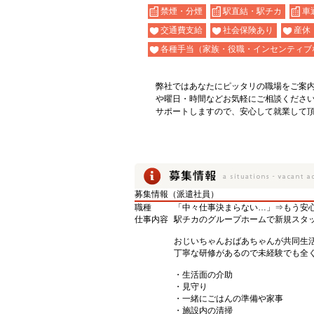
禁煙・分煙
駅直結・駅チカ
車
交通費支給
社会保険あり
産休
各種手当（家族・役職・インセンティブ
弊社ではあなたにピッタリの職場をご案
や曜日・時間などお気軽にご相談くださ
サポートしますので、安心して就業して
募集情報（派遣社員）
職種
「中々仕事決まらない…」⇒もう安
仕事内容
駅チカのグループホームで新規スタ
おじいちゃんおばあちゃんが共同生
丁寧な研修があるので未経験でも全く
・生活面の介助
・見守り
・一緒にごはんの準備や家事
・施設内の清掃