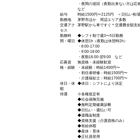
・夜間の巡回（夜勤出来ない方は応
など
給与
時給1500円〜2125円 ＜日払い有
勤務地
茅野市ほか 周辺エリア多数
交通アク
茅野駅から車ですぐ＊交通費全額支
セス
勤務時
◆シフト制で週3〜5日勤務
間・曜日
◆休憩1h（夜勤は休憩時2h）
・8:00-17:00
・9:00-18:00
・夜勤16:00-翌9:00 など
応募資
無資格・未経験歓迎
格・経験
・未経験：時給1400円〜
・初任者研修：時給1500円〜
・介護福祉士：時給1700円〜
休日・休
◆休日：シフトにより決定
暇
待遇
※各種規定有
◆社会保険完備
◆無料定期健康診断
◆日払い・週払い可
◆退職金制度
◆資格支援（介護資格のみ）
◆有給休暇
◆産休・育休
◆正社員登用