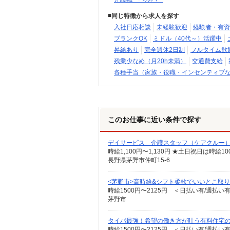
同じ特徴から求人を探す
入社日応相談
未経験歓迎
経験者・有資
ブランクOK
ミドル（40代～）活躍中
昇給あり
完全週休2日制
フルタイム歓
残業少なめ（月20h未満）
交通費支給
各種手当（家族・役職・インセンティブ
このお仕事に近い条件で探す
デイサービス 介護スタッフ（ケアクルー
時給1,100円〜1,130円 ★土日祝日は時
長野県茅野市仲町15-6
<茅野市>高時給&シフト柔軟でいいとこ取り♪
時給1500円〜2125円 ＜日払い有/週払い
茅野市
タイパ最強！希望の働き方が叶う有料住宅
時給1500円〜2125円 ＜日払い有/週払い