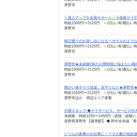
茅野市
＼収入アップを全面サポート／小規模デイST
時給1500円〜2125円 ＜日払い有/週払い
茅野市
毎日通うのが楽しみになる＊ホテルのような美
時給1500円〜2125円 ＜日払い有/週払い
茅野市
茅野市★未経験OKの人間関係に悩まない職
時給1500円〜2125円 ＜日払い有/週払い
茅野市
障がい者デイで送迎、見守りなど★茅野市
時給1500円〜2125円 ＜日払い有/週払い
茅野市ほか 周辺エリア多数
介護スタッフ ◆デイサービス、サービス付
長野県茅野市 【最寄駅】 ◆JR中央本線「
いつもの家事がお仕事に！？少人数の福祉