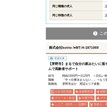
同じ職種の求人
同じ特徴の求人
こ
株式会社kotrio /●MT-H-1871069
派遣社員
【茅野市】まるで自分の家みたいに落
ムで高齢者サポート
給与
時給1500円〜2125円 ＜日払い
職種
「中々仕事決まらない…」⇒もう
勤務地
茅野市ほか 周辺エリア多数
入社日応相談
未経験歓迎
経験
フリーター歓迎
学歴不問
ブラ
シニア（60代～）活躍中
高収入・