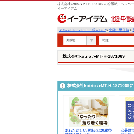
株式会社kotrio /●MT-H-1871069の介護職
イーアイデム
北陸・甲信越
アルバイト・バイト・求人TOP
>
北陸・甲信越
>
勤務地
職種
株式会社kotrio /●MT-H-1871069
株式会社kotrio /●MT-H-187
あわただしい現場とは無縁◎
安曇野