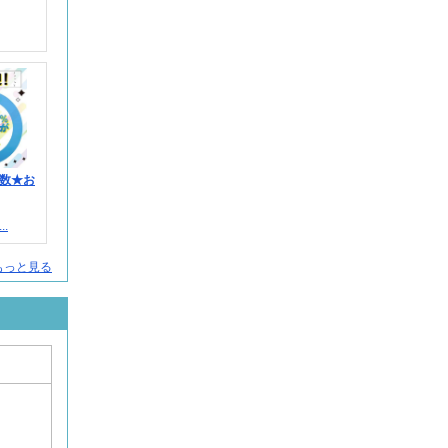
数★お
.
人をもっと見る