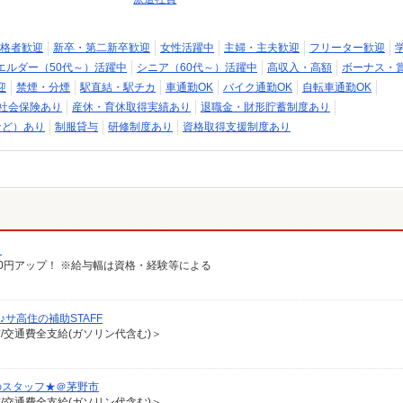
格者歓迎
新卒・第二新卒歓迎
女性活躍中
主婦・主夫歓迎
フリーター歓迎
エルダー（50代～）活躍中
シニア（60代～）活躍中
高収入・高額
ボーナス・
迎
禁煙・分煙
駅直結・駅チカ
車通勤OK
バイク通勤OK
自転車通勤OK
社会保険あり
産休・育休取得実績あり
退職金・財形貯蓄制度あり
など）あり
制服貸与
研修制度あり
資格取得支援制度あり
）
給100円アップ！ ※給与幅は資格・経験等による
サ高住の補助STAFF
有/交通費全支給(ガソリン代含む)＞
のスタッフ★＠茅野市
有/交通費全支給(ガソリン代含む)＞