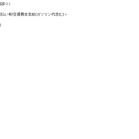
相談☆）
/週払い有/交通費全支給(ガソリン代含む)＞
給