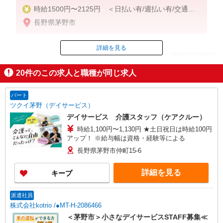
時給1500円〜2125円 ＜日払い有/週払い有/交通費
全支給(ガソリン代含む)＞
長野県茅野市
詳細を見る
ID：AE0527649116
20
件のこの求人と職種が同じ求人
掲載期間終了
パート
ツクイ茅野（デイサービス）
デイサービス 介護スタッフ（ケアクルー）
時給1,100円〜1,130円 ★土日祝日は時給100円
アップ！ ※給与幅は資格・経験等による
長野県茅野市仲町15-6
詳細を見る
キープ
派遣社員
株式会社kotrio /●MT-H-2086466
＜茅野市＞小さなデイサービスSTAFF募集≪