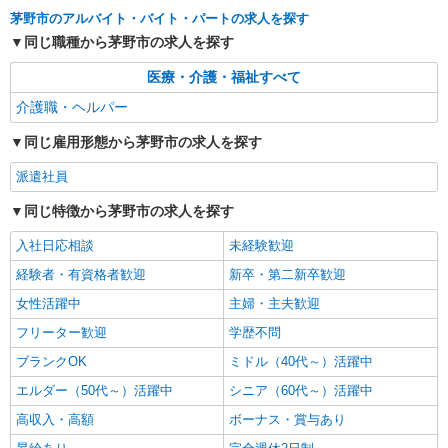
茅野市ほか 周辺エリア多数
茅野市のアルバイト・バイト・パートの求人を探す
同じ職種から茅野市の求人を探す
詳細を見る
キープ
医療・介護・福祉すべて
派遣社員
介護職・ヘルパー
株式会社kotrio /●MT-H-1815927
同じ雇用形態から茅野市の求人を探す
[ 綺麗 ]高級シニアマンションで生活ケア/見守
りなど/茅野市
派遣社員
時給1500円〜2125円 ＜日払い有/週払い有/交
通費全支給(ガソリン代含む)＞
同じ特徴から茅野市の求人を探す
茅野市ほか 周辺エリア多数
入社日応相談
未経験歓迎
詳細を見る
経験者・有資格者歓迎
新卒・第二新卒歓迎
キープ
女性活躍中
主婦・主夫歓迎
派遣社員
フリーター歓迎
学歴不問
株式会社ブレイブ（マイナビグループ）/MD20
ブランクOK
ミドル（40代～）活躍中
介護スタッフ ◆デイサービス、サービス付き
高齢者向け住宅、グループホームなど様々な勤
エルダー（50代～）活躍中
シニア（60代～）活躍中
務先から選べます。
未経験：時給1250〜1450円（資格・経験によ
高収入・高額
ボーナス・賞与あり
る） 経験者：時給1450〜1650円（資格・経験によ
る） ◎月収例 時給1650円×1日8時間×22日（週5