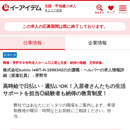
北陸・甲信越
の求人
▼エリア変更
この求人の応募期間は既に終了しております。
仕事情報
企業情報
派遣社員
職種：茅野市＠有料老人ホーム◎上質な支援、納得の報酬、充実研修♪
株式会社kotrio /●MT-H-1896342の介護職・ヘルパーの求人情報詳
細（派遣社員） - 茅野市
高時給で日払い・週払いOK！入居者さんたちの生活
サポートを担当◎経験者も納得の教育制度！
弊社ではあなたにピッタリの職場をご案内します。希望
勤務地や曜日・時間などお気軽にご相談ください。担
当...