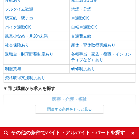
昇給あり
完全週休2日制
長野県茅野市 【最寄駅】 ◆JR中央本線「青柳
日）＝29万400円 ◆昇給あり ◆支払い方法 ※日払
駅」 ◆JR中央本線「茅野駅」 ★その他、近隣に
フルタイム歓迎
禁煙・分煙
い/週払い/月払い対応も可能です。詳しくは面談時
多数勤務地あります！
にご相談ください。 ◆交通費：別途全額支給 ※当
駅直結・駅チカ
車通勤OK
詳細を見る
キープ
社規定あり
バイク通勤OK
自転車通勤OK
残業少なめ（月20h未満）
交通費支給
社会保険あり
産休・育休取得実績あり
退職金・財形貯蓄制度あり
各種手当（家族・役職・インセン
ティブなど）あり
制服貸与
研修制度あり
資格取得支援制度あり
同じ職種から求人を探す
医療・介護・福祉
介護職・ヘルパー
関連する条件をもっと見る
同じ特徴から求人を探す
未経験歓迎
ミドル（40代～）活躍中
その他の条件でバイト・アルバイト・パートを探す