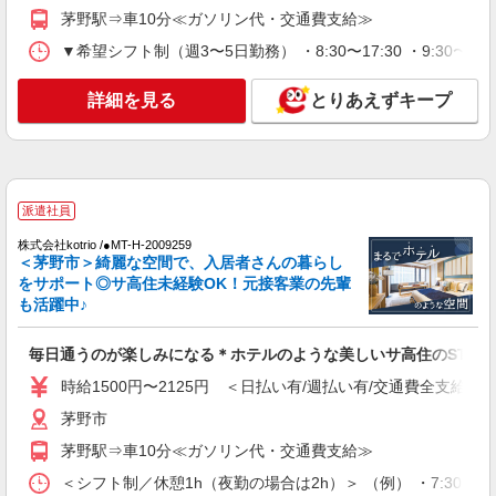
通費全支給(ガソリン代含む)＞
茅野駅⇒車10分≪ガソリン代・交通費支給≫
茅野市
▼希望シフト制（週3〜5日勤務） ・8:30〜17:30 ・9:30〜18
詳細を見る
キープ
詳細を見る
とりあえずキープ
派遣社員
株式会社kotrio /●MT-H-2099792
介護は人生のサポーター。サ高住STAFF募
集。日払いOK！
派遣社員
時給1500円〜2150円 ＜日払い有/週払い有/交
株式会社kotrio /●MT-H-2009259
通費全支給(ガソリン代含む)＞
＜茅野市＞綺麗な空間で、入居者さんの暮らし
茅野市
をサポート◎サ高住未経験OK！元接客業の先輩
も活躍中♪
詳細を見る
キープ
毎日通うのが楽しみになる＊ホテルのような美しいサ高住のSTAF
派遣社員
時給1500円〜2125円 ＜日払い有/週払い有/交通費全支給(ガ
株式会社kotrio /●MT-H-2068637
茅野市
茅野市のデイサービス♪日勤のみ！残業ゼロで
茅野駅⇒車10分≪ガソリン代・交通費支給≫
趣味も満喫
時給1500円〜2125円 ＜日払い有/週払い有/交
＜シフト制／休憩1h（夜勤の場合は2h）＞ （例） ・7:30〜16:30