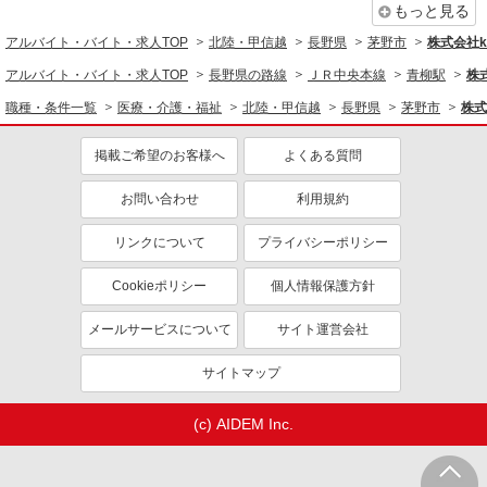
もっと見る
アルバイト・バイト・求人TOP
北陸・甲信越
長野県
茅野市
株式会社ko
アルバイト・バイト・求人TOP
長野県の路線
ＪＲ中央本線
青柳駅
株式
職種・条件一覧
医療・介護・福祉
北陸・甲信越
長野県
茅野市
株式
掲載ご希望のお客様へ
よくある質問
お問い合わせ
利用規約
リンクについて
プライバシーポリシー
Cookieポリシー
個人情報保護方針
メールサービスについて
サイト運営会社
サイトマップ
(c) AIDEM Inc.