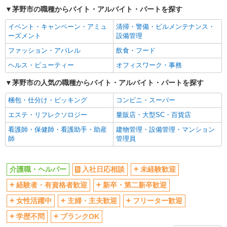
ボーナス・賞与あり
車通勤OK
茅野市の職種からバイト・アルバイト・パートを探す
交通費支給
社会保険あり
イベント・キャンペーン・アミュ
清掃・警備・ビルメンテナンス・
産休・育休取得実績あり
ーズメント
設備管理
ファッション・アパレル
飲食・フード
ヘルス・ビューティー
オフィスワーク・事務
茅野市の人気の職種からバイト・アルバイト・パートを探す
梱包・仕分け・ピッキング
コンビニ・スーパー
エステ・リフレクソロジー
量販店・大型SC・百貨店
看護師・保健師・看護助手・助産
建物管理・設備管理・マンション
師
管理員
介護職・ヘルパー
入社日応相談
未経験歓迎
経験者・有資格者歓迎
新卒・第二新卒歓迎
女性活躍中
主婦・主夫歓迎
フリーター歓迎
学歴不問
ブランクOK