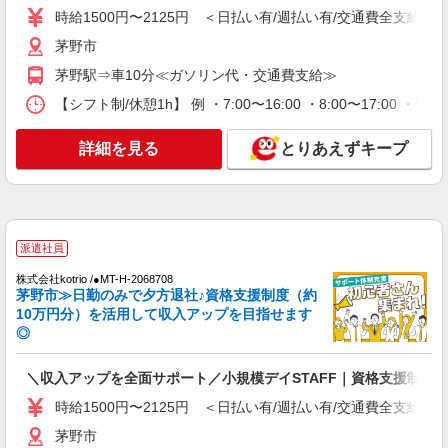
時給1500円〜2125円 ＜日払い有/週払い有/交通費全支給(ガ
通費全支給(ガソリン代含む)＞
茅野市
茅野市
茅野駅⇒車10分≪ガソリン代・交通費支給≫
詳細を見る
キープ
【シフト制/休憩1h】 例 ・7:00〜16:00 ・8:00〜17:00 ・9:
派遣社員
詳細を見る
とりあえずキープ
株式会社kotrio /●MT-H-2067358
茅野市/未経験OK★誰かの支えになれる人に！
グルホの世話人♪
時給1500円〜2125円 ＜日払い有/週払い有/交
通費全支給(ガソリン代含む)＞
派遣社員
茅野市
株式会社kotrio /●MT-H-2068708
茅野市≫日勤のみで夕方退社♪資格支援制度（約
詳細を見る
キープ
10万円分）を活用して収入アップを目指せます
◎
派遣社員
株式会社kotrio /●MT-H-2012245
＼収入アップを全面サポート／小規模デイSTAFF｜資格支援制度
茅野市｜未経験でも大丈夫◎研修が手厚い有料
時給1500円〜2125円 ＜日払い有/週払い有/交通費全支給(ガ
住宅の介護♪
茅野市
時給1500円〜2125円 ＜日払い有/週払い有/交