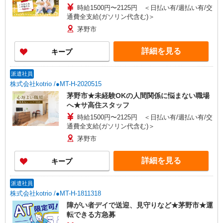
時給1500円〜2125円 ＜日払い有/週払い有/交
通費全支給(ガソリン代含む)＞
茅野市
詳細を見る
キープ
派遣社員
株式会社kotrio /●MT-H-2020515
茅野市★未経験OKの人間関係に悩まない職場
へ★サ高住スタッフ
時給1500円〜2125円 ＜日払い有/週払い有/交
通費全支給(ガソリン代含む)＞
茅野市
詳細を見る
キープ
派遣社員
株式会社kotrio /●MT-H-1811318
障がい者デイで送迎、見守りなど★茅野市★運
転できる方急募