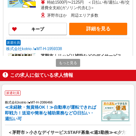
時給1500円〜2125円 ＜日払い有/週払い有/交
通費全支給(ガソリン代含む)＞
茅野市ほか 周辺エリア多数
詳細を見る
キープ
派遣社員
株式会社kotrio /●MT-H-1959338
茅野市｜リハビリ補助などのデイサービス
STAFF♪未経験OK
もっと見る
時給1500円〜2125円 ＜日払い有/週払い有/交
通費全支給(ガソリン代含む)＞
この求人に似ている求人情報
茅野市
派遣社員
詳細を見る
キープ
株式会社kotrio /●MT-H-2086466
≪未経験・無資格OK！≫自動車が運転できれば
派遣社員
即戦力！送迎や簡単な補助業務など◎日払い・
株式会社kotrio /●MT-H-2006292
週払い可
茅野市＊グループホームSTAFF＊生活のサポ
ート業務を担当
＜茅野市＞小さなデイサービスSTAFF募集≪週3勤務≫≪夕方退社
時給1500円〜2125円 ＜日払い有/週払い有/交