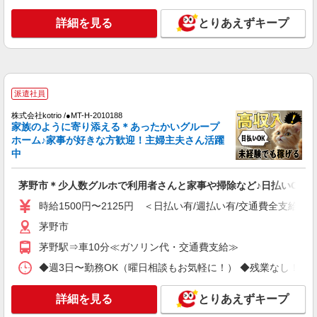
通費全支給(ガソリン代含む)＞
茅野市ほか 周辺エリア多数
詳細を見る
とりあえずキープ
詳細を見る
キープ
派遣社員
派遣社員
株式会社kotrio /●MT-H-2067989
茅野市｜まずは送迎業務で活躍しよう◎デイサ
株式会社kotrio /●MT-H-2010188
家族のように寄り添える＊あったかいグループ
ービスSTAFF
ホーム♪家事が好きな方歓迎！主婦主夫さん活躍
時給1500円〜2125円 ＜日払い有/週払い有/交
中
通費全支給(ガソリン代含む)＞
茅野市ほか 周辺エリア多数
茅野市＊少人数グルホで利用者さんと家事や掃除など♪日払いOK
詳細を見る
時給1500円〜2125円 ＜日払い有/週払い有/交通費全支給(ガ
キープ
茅野市
派遣社員
茅野駅⇒車10分≪ガソリン代・交通費支給≫
株式会社kotrio /●MT-H-2069322
◆週3日〜勤務OK（曜日相談もお気軽に！） ◆残業なし！日勤のみの勤務も
茅野市＊幅広い世代が活動中！サ高住のサポー
トSTAFF
詳細を見る
とりあえずキープ
時給1500円〜2150円 ＜日払い有/週払い有/交
通費全支給(ガソリン代含む)＞