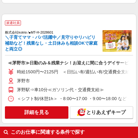
茅野市ほか 周辺エリア多数
詳細を見る
キープ
派遣社員
株式会社kotrio /●MT-H-2028601
派遣社員
＼子育てママ・パパ活躍中／見守りやリハビリ
株式会社kotrio /●MT-H-1905974
補助など！残業なし・土日休みも相談OKで家庭
茅野市▼綺麗なサ高住で生活ケア▼清掃やフロ
と両立◎
アの巡回など
時給1500円〜2125円 ＜日払い有/週払い有/交
≪茅野市≫日勤のみ＆残業ナシ！お迎えに間に合うデイサービス
通費全支給(ガソリン代含む)＞
時給1500円〜2125円 ＜日払い有/週払い有/交通費全支給(ガ
茅野市
茅野市
詳細を見る
キープ
茅野駅⇒車10分≪ガソリン代・交通費支給≫
＜シフト制/休憩1h＞ ・8:00〜17:00 ・9:00〜18:00 など 
派遣社員
株式会社kotrio /●MT-H-1732727
詳細を見る
とりあえずキープ
サ高住職員＊残業しているようじゃダメか、定
時でね、帰らないと
時給1500円〜2125円 ＜日払い有/週払い有/交
このお仕事に関連する条件で探す
通費全支給(ガソリン代含む)＞