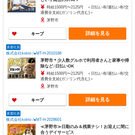
時給1500円〜2125円 ＜日払い有/週払い有/交
通費全支給(ガソリン代含む)＞
茅野市
詳細を見る
キープ
派遣社員
株式会社kotrio /●MT-H-2010188
茅野市＊少人数グルホで利用者さんと家事や掃
除など♪日払いOK
時給1500円〜2125円 ＜日払い有/週払い有/交
通費全支給(ガソリン代含む)＞
茅野市
詳細を見る
キープ
派遣社員
株式会社kotrio /●MT-H-2028601
≪茅野市≫日勤のみ＆残業ナシ！お迎えに間に
合うデイサービス