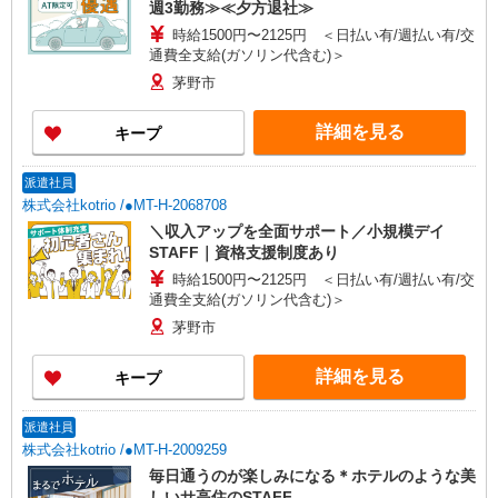
週3勤務≫≪夕方退社≫
時給1500円〜2125円 ＜日払い有/週払い有/交
通費全支給(ガソリン代含む)＞
茅野市
詳細を見る
キープ
派遣社員
株式会社kotrio /●MT-H-2068708
＼収入アップを全面サポート／小規模デイ
STAFF｜資格支援制度あり
時給1500円〜2125円 ＜日払い有/週払い有/交
通費全支給(ガソリン代含む)＞
茅野市
詳細を見る
キープ
派遣社員
株式会社kotrio /●MT-H-2009259
毎日通うのが楽しみになる＊ホテルのような美
しいサ高住のSTAFF