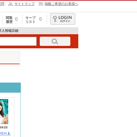
質問
サイトマップ
掲載ご希望のお客様へ
閲覧
キープ
0
0
履歴
リスト
ログイン
75の求人情報詳細
ベート