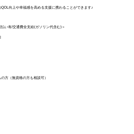
QOL向上や幸福感を高める支援に携わることができます♪
/週払い有/交通費全支給(ガソリン代含む)＞
給
ちの方（無資格の方も相談可）