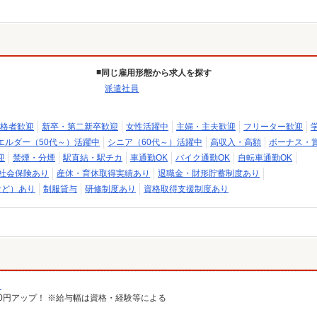
同じ雇用形態から求人を探す
派遣社員
格者歓迎
新卒・第二新卒歓迎
女性活躍中
主婦・主夫歓迎
フリーター歓迎
エルダー（50代～）活躍中
シニア（60代～）活躍中
高収入・高額
ボーナス・
迎
禁煙・分煙
駅直結・駅チカ
車通勤OK
バイク通勤OK
自転車通勤OK
社会保険あり
産休・育休取得実績あり
退職金・財形貯蓄制度あり
など）あり
制服貸与
研修制度あり
資格取得支援制度あり
）
給100円アップ！ ※給与幅は資格・経験等による