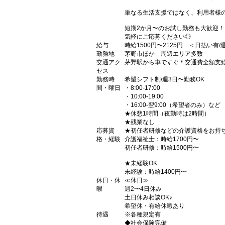
単なる生活支援ではなく、利用者様の
短期2か月〜のお試し勤務も大歓迎！
気軽にご応募ください◎
給与
時給1500円〜2125円 ＜日払い有
勤務地
茅野市ほか 周辺エリア多数
交通アク
茅野駅から車ですぐ＊交通費全額支
セス
勤務時
希望シフト制/週3日〜勤務OK
間・曜日
・8:00-17:00
・10:00-19:00
・16:00-翌9:00（希望者のみ）など
★休憩1時間（夜勤時は2時間）
★残業なし
応募資
★初任者研修などの介護資格をお持
格・経験
介護福祉士：時給1700円〜
初任者研修：時給1500円〜
★未経験OK
未経験：時給1400円〜
休日・休
≪休日≫
暇
週2〜4日休み
土日休み相談OK♪
希望休・有給休暇あり
待遇
※各種規定有
◆社会保険完備