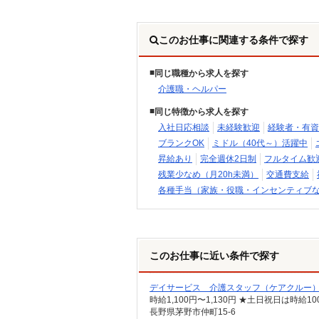
このお仕事に関連する条件で探す
同じ職種から求人を探す
介護職・ヘルパー
同じ特徴から求人を探す
入社日応相談
未経験歓迎
経験者・有資
ブランクOK
ミドル（40代～）活躍中
昇給あり
完全週休2日制
フルタイム歓
残業少なめ（月20h未満）
交通費支給
各種手当（家族・役職・インセンティブ
このお仕事に近い条件で探す
デイサービス 介護スタッフ（ケアクルー
時給1,100円〜1,130円 ★土日祝日は時
長野県茅野市仲町15-6