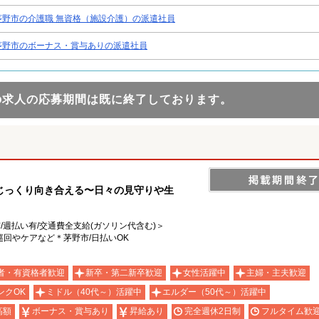
茅野市の介護職 無資格（施設介護）の派遣社員
茅野市のボーナス・賞与ありの派遣社員
の求人の応募期間は既に終了しております。
じっくり向き合える〜日々の見守りや生
有/週払い有/交通費全支給(ガソリン代含む)＞
回やケアなど＊茅野市/日払いOK
者・有資格者歓迎
新卒・第二新卒歓迎
女性活躍中
主婦・主夫歓迎
ンクOK
ミドル（40代～）活躍中
エルダー（50代～）活躍中
高額
ボーナス・賞与あり
昇給あり
完全週休2日制
フルタイム歓