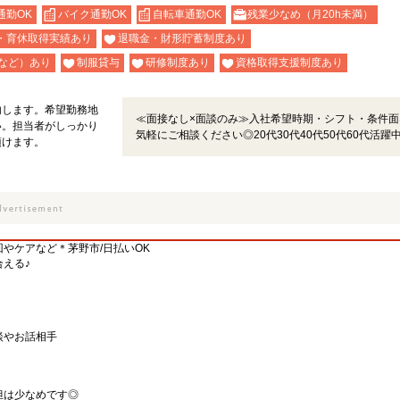
通勤OK
バイク通勤OK
自転車通勤OK
残業少なめ（月20h未満）
・育休取得実績あり
退職金・財形貯蓄制度あり
など）あり
制服貸与
研修制度あり
資格取得支援制度あり
内します。希望勤務地
≪面接なし×面談のみ≫入社希望時期・シフト・条件面
い。担当者がしっかり
気軽にご相談ください◎20代30代40代50代60代活躍
頂けます。
やケアなど＊茅野市/日払いOK
える♪
談やお話相手
）
担は少なめです◎