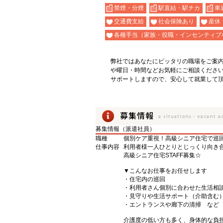
禁煙・分煙
駅直結・駅チカ
車
交通費支給
社会保険あり
産休
各種手当（家族・役職・インセンティブ
弊社ではあなたにピッタリの職場をご案
や曜日・時間などお気軽にご相談くださ
サポートしますので、安心して就業して
募集情報（派遣社員）
職種
個別ケア重視！高級シニア住宅で巡回
仕事内容
利用者様一人ひとりとじっくり向き合
高級シニア住宅STAFF募集☆
▼こんなお仕事をお任せします
・住宅内の巡回
・利用者さん個別に合わせた生活相
・見守りや生活サポート（介助含む
・エントランスや廊下の清掃 など
介護度の低い方も多く、身体的な負