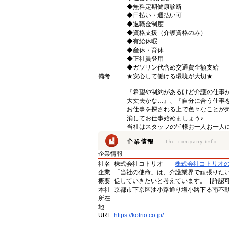
◆無料定期健康診断
◆日払い・週払い可
◆退職金制度
◆資格支援（介護資格のみ）
◆有給休暇
◆産休・育休
◆正社員登用
◆ガソリン代含め交通費全額支給
備考
★安心して働ける環境が大切★
『希望や制約があるけど介護の仕事
大丈夫かな…』、『自分に合う仕事
お仕事を探される上で色々なことが気
消してお仕事始めましょう♪
当社はスタッフの皆様お一人お一人に
企業情報
社名
株式会社コトリオ
株式会社コトリオ
企業
「当社の使命」は、介護業界で頑張りた
概要
促していきたいと考えています。【許認可番号】
本社
京都市下京区油小路通り塩小路下る南不動
所在
地
URL
https://kotrio.co.jp/