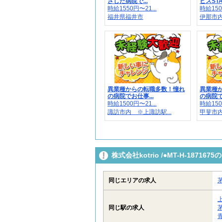
ざした病院で...
ビスSTAF
時給1550円〜21...
時給150
福井県福井市
伊那市
異業種からの転職多数！憧れ
異業種
の病院でお仕事...
の病院で
時給1500円〜21...
時給150
諏訪市内 ※上諏訪駅...
甲斐市内
株式会社kotrio /●MT-H-187
同じエリアの求人
同じ駅の求人