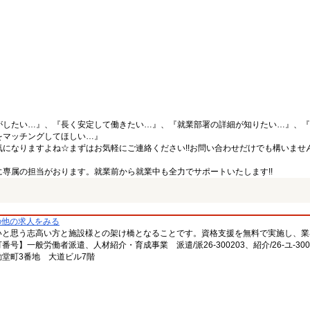
がしたい…』、『長く安定して働きたい…』、『就業部署の詳細が知りたい…』、『
をマッチングしてほしい…』
になりますよね☆まずはお気軽にご連絡ください!!お問い合わせだけでも構いません
専属の担当がおります。就業前から就業中も全力でサポートいたします!!
の他の求人をみる
いと思う志高い方と施設様との架け橋となることです。資格支援を無料で実施し、業
一般労働者派遣、人材紹介・育成事業 派遣/派26-300203、紹介/26-ユ-300
堂町3番地 大道ビル7階