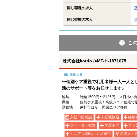
同じ職種の求人
同じ特徴の求人
こ
株式会社kotrio /●MT-H-1871675
派遣社員
〜個別ケア重視で利用者様一人一人と
活のサポート等をお任せします♪
給与
時給1500円〜2125円 ＜日払い
職種
個別ケア重視！高級シニア住宅で巡
勤務地
茅野市ほか 周辺エリア多数
入社日応相談
未経験歓迎
経験
フリーター歓迎
学歴不問
ブラ
シニア（60代～）活躍中
高収入・