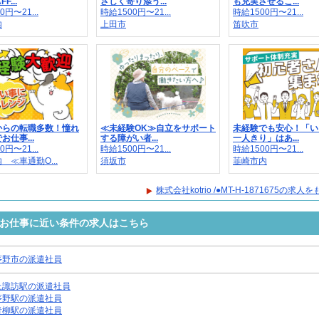
F...
さしく寄り添う...
も充実させるこ...
0円〜21...
時給1500円〜21...
時給1500円〜21...
内
上田市
笛吹市
からの転職多数！憧れ
≪未経験OK≫自立をサポート
未経験でも安心！「い
お仕事...
する障がい者...
一人きり」はあ...
0円〜21...
時給1500円〜21...
時給1500円〜21...
 ≪車通勤O...
須坂市
韮崎市内
株式会社kotrio /●MT-H-1871675の求
1675のお仕事に近い条件の求人はこちら
茅野市の派遣社員
上諏訪駅の派遣社員
茅野駅の派遣社員
青柳駅の派遣社員