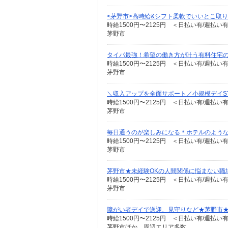
<茅野市>高時給&シフト柔軟でいいとこ取り♪
時給1500円〜2125円 ＜日払い有/週払い
茅野市
タイパ最強！希望の働き方が叶う有料住宅
時給1500円〜2125円 ＜日払い有/週払い
茅野市
＼収入アップを全面サポート／小規模デイST
時給1500円〜2125円 ＜日払い有/週払い
茅野市
毎日通うのが楽しみになる＊ホテルのような美
時給1500円〜2125円 ＜日払い有/週払い
茅野市
茅野市★未経験OKの人間関係に悩まない職
時給1500円〜2125円 ＜日払い有/週払い
茅野市
障がい者デイで送迎、見守りなど★茅野市
時給1500円〜2125円 ＜日払い有/週払い
茅野市ほか 周辺エリア多数