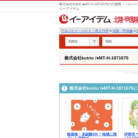
株式会社kotrio /●MT-H-1871675の介護職
イーアイデム
北陸・甲信越
アルバイト・バイト・求人TOP
>
北陸・甲信越
>
勤務地
職種
株式会社kotrio /●MT-H-1871675
株式会社kotrio /●MT-H-187
無資格・未経験OK！地域に根
伊那市