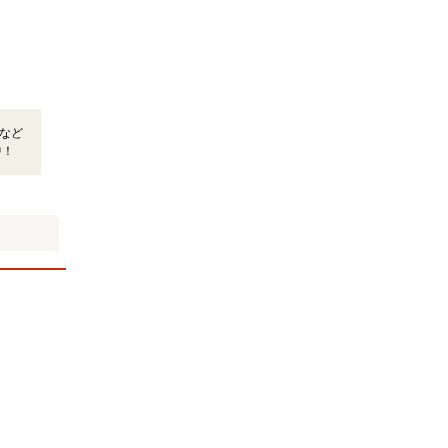
など
中！