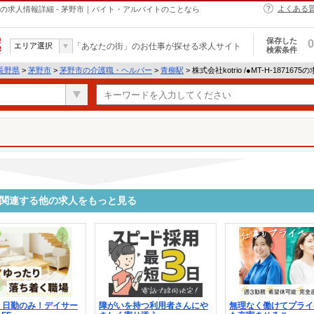
よくある
・ヘルパーの求人情報詳細 - 茅野市｜バイト・アルバイトのことなら
保存した
0
エリア選択
「あなたの街」のお仕事が探せる求人サイト
検索条件
長野県
>
茅野市
>
茅野市の介護職・ヘルパー
>
青柳駅
> 株式会社kotrio /●MT-H-18716
1675に関連する他の求人をもっと見る
＊日勤のみ！デイサー
障がいを持つ利用者さんにや
無理なく働けてプライ