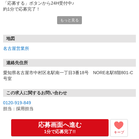
「応募する」ボタンから24H受付中♪
約1分で応募完了！
もっと見る
■電話応募の場合
電話応募も歓迎！（受付:10:00〜20:00）
土日祝も受付中♪
地図
【選考フロー】
名古屋営業所
①応募から3営業日を目安に、メールorお電話でご連絡します。
②面接日時を決定！「0120」から始まる電話番号からご連絡します
★スマホでWEB面接（LINEなど）・出張面接・事務所面接と選べま
連絡先住所
す
愛知県名古屋市中村区名駅南一丁目3番18号 NORE名駅8階801-C
③面接実施（履歴書不要）
号室
④勤務開始（スタート日は応相談）
※ご希望があれば、職場見学の調整もOKです！
この求人に関するお問い合わせ
お気軽にご応募ください♪
0120-919-849
担当：採用担当
応募画面へ進む
1分で応募完了!!
キープ