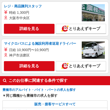
+゜・。○。・゜+゜・。○。・゜+゜ 入社祝い金10
愛知県豊橋市のY！mobileショップ
レジ・商品陳列スタッフ
万円支給(規定有) お友達を紹介頂くと, インセンテ
時給 1,300円
ィブ支給(規定有) ★月2回払い・週払い可能（規程
詳細を見る
キープ
有）★ ゜・。○。・゜+゜・。○。・゜+゜
大阪市中央区
紹介予定派遣
詳細を見る
とりあえずキープ
株式会社シエロ
スマホ携帯販売【エーユー】
マイクロバスによる施設利用者送迎ドライバー
月給273200円 ※残業手当別途支給 ※研修期間
6か月・時給1550円〜 ★交通費別途支給（規定あ
日給 10,900円〜10,900円
り） ゜+゜・。○。・゜+゜・。○。・゜+゜ 入社
愛知県豊橋市の家電量販店
神戸市須磨区
祝い金10万円支給(規定有) お友達を紹介頂くと, イ
ンセンティブ支給(規定有) ゜・。○。・゜+゜・。
詳細を見る
詳細を見る
とりあえずキープ
キープ
○。・゜+゜
このお仕事に関連する条件で探す
豊橋市のアルバイト・バイト・パートの求人を探す
同じ職種から豊橋市の求人を探す
販売・接客サービスすべて