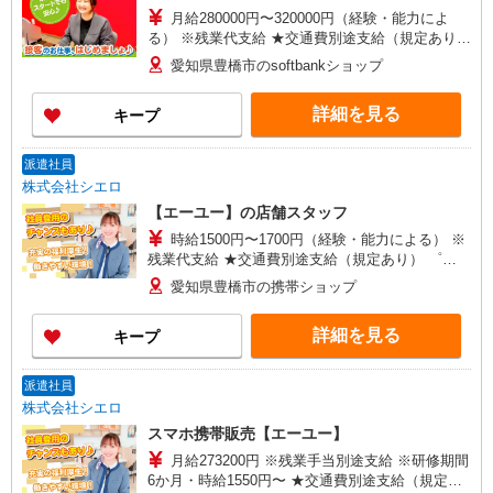
月給280000円〜320000円（経験・能力によ
る） ※残業代支給 ★交通費別途支給（規定あり）
゜+゜・。○。・゜+゜・。○。・゜+゜ 入社祝い金
愛知県豊橋市のsoftbankショップ
10万円支給(規定有) お友達を紹介頂くと, インセン
ティブ支給(規定有) ゜・。○。・゜+゜・。
詳細を見る
キープ
○。・゜+゜
派遣社員
株式会社シエロ
【エーユー】の店舗スタッフ
時給1500円〜1700円（経験・能力による） ※
残業代支給 ★交通費別途支給（規定あり） ゜
+゜・。○。・゜+゜・。○。・゜+゜ 入社祝い金10
愛知県豊橋市の携帯ショップ
万円支給(規定有) お友達を紹介頂くと, インセンテ
ィブ支給(規定有) ★月2回払い・週払い可能（規程
詳細を見る
キープ
有）★ ゜・。○。・゜+゜・。○。・゜+゜
派遣社員
株式会社シエロ
スマホ携帯販売【エーユー】
月給273200円 ※残業手当別途支給 ※研修期間
6か月・時給1550円〜 ★交通費別途支給（規定あ