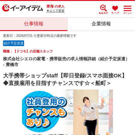
東海
の求人
▼エリア変更
仕事情報
企業情報
更新日：2026/07/31 ※更新日時点の最新情報です
紹介予定派遣
職種：【ドコモ】の店舗スタッフ
株式会社シエロの家電・携帯販売の求人情報詳細（紹介予定派遣）
- 豊橋市
大手携帯ショップstaff【即日登録/スマホ面接OK】
◆直接雇用を目指すチャンスです☆＜船町＞