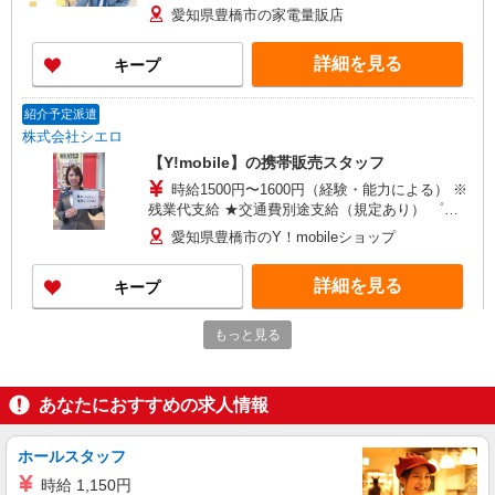
り） ゜+゜・。○。・゜+゜・。○。・゜+゜ 入社
愛知県豊橋市の家電量販店
祝い金10万円支給(規定有) お友達を紹介頂くと, イ
ンセンティブ支給(規定有) ゜・。○。・゜+゜・。
詳細を見る
キープ
○。・゜+゜
紹介予定派遣
株式会社シエロ
【Y!mobile】の携帯販売スタッフ
時給1500円〜1600円（経験・能力による） ※
残業代支給 ★交通費別途支給（規定あり） ゜
+゜・。○。・゜+゜・。○。・゜+゜ 入社祝い金10
愛知県豊橋市のY！mobileショップ
万円支給(規定有) お友達を紹介頂くと, インセンテ
ィブ支給(規定有) ★月2回払い・週払い可能（規程
詳細を見る
キープ
有）★ ゜・。○。・゜+゜・。○。・゜+゜
もっと見る
紹介予定派遣
株式会社シエロ
【UQモバイル】人気機種に詳しくなれる携帯
あなたにおすすめの求人情報
販売
時給1400円〜1500円（経験・能力による） ※
残業代支給 ★交通費別途支給（規定あり） ゜
ホールスタッフ
+゜・。○。・゜+゜・。○。・゜+゜ 入社祝い金10
愛知県豊橋市のUQスポット
時給 1,150円
万円支給(規定有) お友達を紹介頂くと, インセンテ