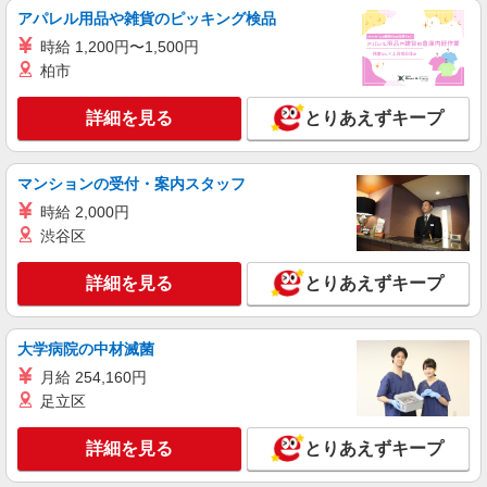
販売
アパレル用品や雑貨のピッキング検品
時給1700円〜2000円（経験・能力による） ※
時給 1,200円〜1,500円
残業代支給 ★交通費別途支給（規定あり） ゜
+゜・。○。・゜+゜・。○。・゜+゜ 入社祝い金10
柏市
愛知県豊橋市の楽天モバイルショップ
万円支給(規定有) お友達を紹介頂くと, インセンテ
ィブ支給(規定有) ★月2回払い・週払い可能（規程
詳細を見る
とりあえずキープ
詳細を見る
キープ
有）★ ゜・。○。・゜+゜・。○。・゜+゜
派遣社員
マンションの受付・案内スタッフ
株式会社シエロ
時給 2,000円
携帯販売スタッフ【au】
渋谷区
月給273200円 ※残業手当別途支給 ※研修期間
6か月・時給1550円〜 ★交通費別途支給（規定あ
詳細を見る
とりあえずキープ
り） ゜+゜・。○。・゜+゜・。○。・゜+゜ 入社
愛知県豊橋市の商業施設
祝い金10万円支給(規定有) お友達を紹介頂くと, イ
ンセンティブ支給(規定有) ゜・。○。・゜+゜・。
詳細を見る
キープ
○。・゜+゜
大学病院の中材滅菌
月給 254,160円
派遣社員
足立区
株式会社シエロ
【Y!mobile】の携帯販売スタッフ
詳細を見る
とりあえずキープ
時給1500円〜1600円（経験・能力による） ※
残業代支給 ★交通費別途支給（規定あり） ゜