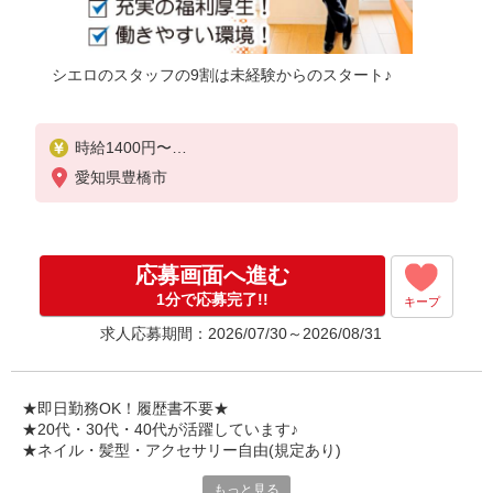
シエロのスタッフの9割は未経験からのスタート♪
時給1400円〜
※残業代支給
愛知県豊橋市
★交通費別途支給（規定あり）
゜+゜・。○。・゜+゜・。○。・゜+゜
入社祝い金10万円支給(規定有)
応募画面へ進む
お友達を紹介頂くと,
1分で応募完了!!
キープ
インセンティブ支給(規定有)
求人応募期間：2026/07/30～2026/08/31
★月2回払い・週払い可能（規程有）★
゜・。○。・゜+゜・。○。・゜+゜
★即日勤務OK！履歴書不要★
★20代・30代・40代が活躍しています♪
★ネイル・髪型・アクセサリー自由(規定あり)
もっと見る
各キャリアの新機種が特別価格で購入OK！！