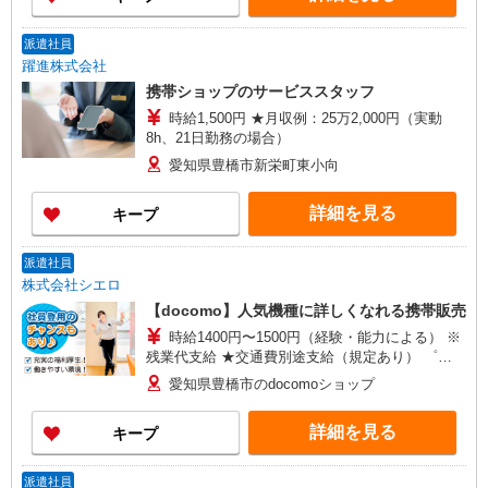
派遣社員
躍進株式会社
携帯ショップのサービススタッフ
時給1,500円 ★月収例：25万2,000円（実動
8h、21日勤務の場合）
愛知県豊橋市新栄町東小向
詳細を見る
キープ
派遣社員
株式会社シエロ
【docomo】人気機種に詳しくなれる携帯販売
時給1400円〜1500円（経験・能力による） ※
残業代支給 ★交通費別途支給（規定あり） ゜
+゜・。○。・゜+゜・。○。・゜+゜ 入社祝い金10
愛知県豊橋市のdocomoショップ
万円支給(規定有) お友達を紹介頂くと, インセンテ
ィブ支給(規定有) ★月2回払い・週払い可能（規程
詳細を見る
キープ
有）★ ゜・。○。・゜+゜・。○。・゜+゜
派遣社員