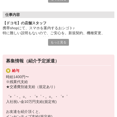
自分だけじゃなくって、
家族や友人にも適用されます！
仕事内容
さらに！各種リゾート施設やスポーツジムなどが
【ドコモ】の店舗スタッフ
特別割引価格でご利用可能☆
携帯shopにて、スマホを案内するおシゴト♪
お得に過ごしたいあなたの味方です♪
特に難しい説明もないので、ご安心を。新規契約、機種変更、
各種料金プランのご相談対応・ご提案などをお願いします。
【選べるお仕事いろいろ】
もっと見る
￣￣￣￣￣￣￣￣￣￣￣
初めての方でも安心♪
▼オフィスワーク
あなた専属のコーディネーターが親切・丁寧にフォローするので、
事務、経理、データ入力、コールセンター、受付
満足度◎
▼工場・製造・軽作業系
募集情報（紹介予定派遣）
機械/食品製造・梱包・仕分け・加工・組立・検査
■携帯やインターネット販売業務
▼美容系
給与
docomo(ドコモ)/au(エーユー)・KDDI/softbank(ソフトバンク)など
眉毛サロンのアイブロウ・ネイリスト・エステ
時給1400円〜
の大手キャリアから
▼営業・販売
※残業代支給
ワイモバイル(Y!mobille)、楽天モバイル、UQなど格安スマホまで幅
法人営業・アパレル販売・個別指導塾・人材紹介
★交通費別途支給（規定あり）
広く紹介可能♪
▼人気案件も多数♪
人気のApple（アップル）店舗もございます！
短期・期間限定・オープニング・官公庁案件
゜+゜・。○。・゜+゜・。○。・゜+゜
上場/優良/大手企業など
入社祝い金10万円支給(規定有)
【スマホ面接実施中】
お友達を紹介頂くと,
￣￣￣￣￣￣￣￣￣
インセンティブ支給(規定有)