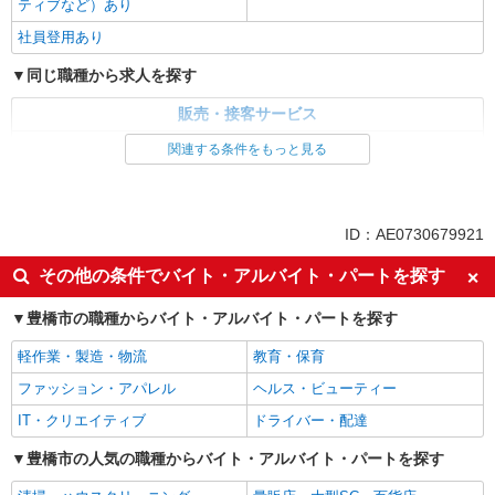
ティブなど）あり
社員登用あり
同じ職種から求人を探す
販売・接客サービス
家電・携帯販売
関連する条件をもっと見る
同じ特徴から求人を探す
未経験歓迎
ミドル（40代～）活躍中
ID：AE0730679921
英語が活かせる
ボーナス・賞与あり
その他の条件でバイト・アルバイト・パートを探す
日払い
車通勤OK
豊橋市の職種からバイト・アルバイト・パートを探す
交通費支給
社会保険あり
社員登用あり
軽作業・製造・物流
教育・保育
ファッション・アパレル
ヘルス・ビューティー
IT・クリエイティブ
ドライバー・配達
豊橋市の人気の職種からバイト・アルバイト・パートを探す