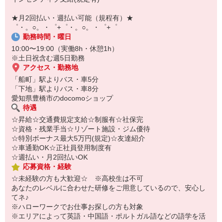
自宅に居ながらスマホでカンタン面接OK！
オンライン面談なのでスピード対応。
★月2回払い・週払い可能（規程有）★
即日登録もOK♪
゜・。○。・゜+゜・。○。・゜+゜
勤務時間・曜日
気になった方はお気軽にご相談ください！
10:00〜19:00（実働8h・休憩1h）
※土日祝含む週5日勤務
アクセス・勤務地
「船町」駅よりバス・車5分
「下地」駅よりバス・車8分
愛知県豊橋市のdocomoショップ
待遇
☆昇給☆交通費規定支給☆制服有☆社保完
☆資格・残業手当☆リゾート施設・ジム優待
☆特別ボーナス最大5万円(規定)☆友達紹介
☆車通勤OK☆正社員登用制度有
☆週払い・月2回払いOK
応募資格・経験
☆未経験の方も大歓迎☆ ※高校生は不可
あなたのレベルに合わせた研修をご用意しているので、安心し
てネ♪
※ハローワークでお仕事お探しの方も対象
※エリアによって英語・中国語・ポルトガル語などの語学を活