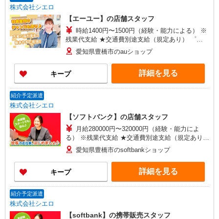
株式会社シエロ
【エーユー】の店舗スタッフ
時給1400円〜1500円（経験・能力による） ※
残業代支給 ★交通費別途支給（規定あり） ゜
+゜・。○。・゜+゜・。○。・゜+゜ 入社祝い金10
愛知県豊橋市のauショップ
万円支給(規定有) お友達を紹介頂くと, インセンテ
ィブ支給(規定有) ★月2回払い・週払い可能（規程
詳細を見る
キープ
有）★ ゜・。○。・゜+゜・。○。・゜+゜
紹介予定派遣
株式会社シエロ
【ソフトバンク】の店舗スタッフ
月給280000円〜320000円（経験・能力によ
る） ※残業代支給 ★交通費別途支給（規定あり）
゜+゜・。○。・゜+゜・。○。・゜+゜ 入社祝い金
愛知県豊橋市のsoftbankショップ
10万円支給(規定有) お友達を紹介頂くと, インセン
ティブ支給(規定有) ゜・。○。・゜+゜・。
詳細を見る
キープ
○。・゜+゜
紹介予定派遣
株式会社シエロ
【softbank】の携帯販売スタッフ