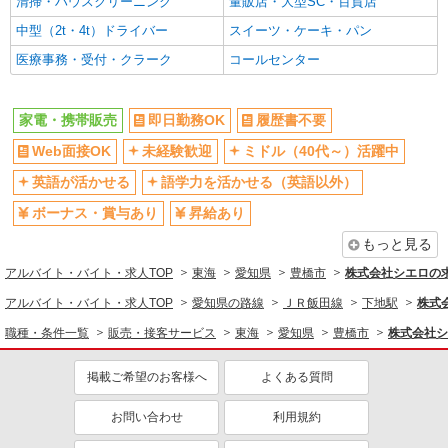
清掃・ハウスクリーニング
量販店・大型SC・百貨店
中型（2t・4t）ドライバー
スイーツ・ケーキ・パン
医療事務・受付・クラーク
コールセンター
家電・携帯販売
即日勤務OK
履歴書不要
Web面接OK
未経験歓迎
ミドル（40代～）活躍中
英語が活かせる
語学力を活かせる（英語以外）
ボーナス・賞与あり
昇給あり
もっと見る
アルバイト・バイト・求人TOP
東海
愛知県
豊橋市
株式会社シエロの
アルバイト・バイト・求人TOP
愛知県の路線
ＪＲ飯田線
下地駅
株式
職種・条件一覧
販売・接客サービス
東海
愛知県
豊橋市
株式会社シ
掲載ご希望のお客様へ
よくある質問
お問い合わせ
利用規約