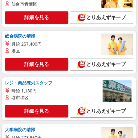
仙台市青葉区
ィブ支給(規定有) ★月2回払い・週払い可能（規程
詳細を見る
キープ
有）★ ゜・。○。・゜+゜・。○。・゜+゜
詳細を見る
とりあえずキープ
派遣社員
株式会社シエロ
総合病院の清掃
スマホ携帯販売【エーユー】
月給 257,400円
月給273200円 ※残業手当別途支給 ※研修期間
6か月・時給1550円〜 ★交通費別途支給（規定あ
港区
り） ゜+゜・。○。・゜+゜・。○。・゜+゜ 入社
愛知県豊橋市の家電量販店
祝い金10万円支給(規定有) お友達を紹介頂くと, イ
詳細を見る
とりあえずキープ
ンセンティブ支給(規定有) ゜・。○。・゜+゜・。
詳細を見る
キープ
○。・゜+゜
レジ・商品陳列スタッフ
派遣社員
時給 1,180円
株式会社シエロ
堺市堺区
携帯販売スタッフ【au】
月給273200円〜 ※残業手当別途支給 ※研修期
詳細を見る
とりあえずキープ
間6か月・時給1550円〜 ★交通費別途支給（規定
あり） ゜+゜・。○。・゜+゜・。○。・゜+゜ 入
愛知県豊橋市の家電量販店
社祝い金10万円支給(規定有) お友達を紹介頂くと,
インセンティブ支給(規定有) ゜・。○。・゜
大学病院の清掃
詳細を見る
キープ
+゜・。○。・゜+゜
月給 273,650円