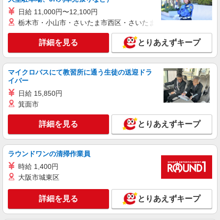
株式会社シエロ
日給 11,000円〜12,100円
【docomo】の携帯販売スタッフ
栃木市・小山市・さいたま市西区・さいたま市岩槻区・久喜市・
時給1400円〜1500円（経験・能力による） ※
残業代支給 ★交通費別途支給（規定あり） ゜
詳細を見る
とりあえずキープ
+゜・。○。・゜+゜・。○。・゜+゜ 入社祝い金10
愛知県豊橋市のdocomoショップ
万円支給(規定有) お友達を紹介頂くと, インセンテ
ィブ支給(規定有) ★月2回払い・週払い可能（規程
詳細を見る
キープ
有）★ ゜・。○。・゜+゜・。○。・゜+゜
マイクロバスにて教習所に通う生徒の送迎ドラ
イバー
派遣社員
日給 15,850円
株式会社シエロ
箕面市
【ソフトバンク】の店舗スタッフ
詳細を見る
とりあえずキープ
時給1500円〜1600円（経験・能力による） ※
残業代支給 ★交通費別途支給（規定あり） ゜
+゜・。○。・゜+゜・。○。・゜+゜ 入社祝い金10
愛知県豊橋市のsoftbankショップ
万円支給(規定有) お友達を紹介頂くと, インセンテ
ラウンドワンの清掃作業員
ィブ支給(規定有) ★月2回払い・週払い可能（規程
時給 1,400円
詳細を見る
キープ
有）★ ゜・。○。・゜+゜・。○。・゜+゜
大阪市城東区
紹介予定派遣
詳細を見る
とりあえずキープ
株式会社シエロ
【楽天モバイル】人気機種に詳しくなれる携帯