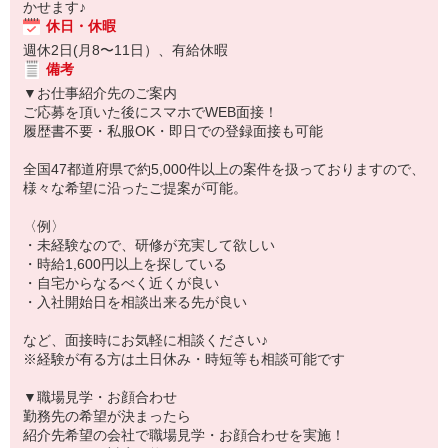
かせます♪
休日・休暇
週休2日(月8〜11日）、有給休暇
備考
▼お仕事紹介先のご案内
ご応募を頂いた後にスマホでWEB面接！
履歴書不要・私服OK・即日での登録面接も可能
全国47都道府県で約5,000件以上の案件を扱っておりますので、
様々な希望に沿ったご提案が可能。
〈例〉
・未経験なので、研修が充実して欲しい
・時給1,600円以上を探している
・自宅からなるべく近くが良い
・入社開始日を相談出来る先が良い
など、面接時にお気軽に相談ください♪
※経験が有る方は土日休み・時短等も相談可能です
▼職場見学・お顔合わせ
勤務先の希望が決まったら
紹介先希望の会社で職場見学・お顔合わせを実施！