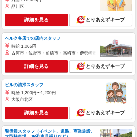
品川区
紹介予定派遣
株式会社シエロ
詳細を見る
とりあえずキープ
【docomo】人気機種に詳しくなれる携帯販売
時給1500円〜1600円（経験・能力による） ※
残業代支給 ★交通費別途支給（規定あり） ゜
ベルク各店での店内スタッフ
+゜・。○。・゜+゜・。○。・゜+゜ 入社祝い金10
愛知県豊橋市のdocomoショップ
時給 1,065円
万円支給(規定有) お友達を紹介頂くと, インセンテ
ィブ支給(規定有) ★月2回払い・週払い可能（規程
古河市・佐野市・前橋市・高崎市・伊勢崎市・太田市・館林市・
詳細を見る
キープ
有）★ ゜・。○。・゜+゜・。○。・゜+゜
詳細を見る
とりあえずキープ
紹介予定派遣
株式会社シエロ
【楽天モバイル】の携帯販売スタッフ
ビルの清掃スタッフ
月給245250円〜 ※残業代支給 ★交通費別途支
時給 1,200円〜1,200円
給（規定あり） ゜+゜・。○。・゜+゜・。
大阪市北区
○。・゜+゜ 入社祝い金10万円支給(規定有) お友達
愛知県豊橋市の楽天モバイルショップ
を紹介頂くと, インセンティブ支給(規定有) ゜・。
詳細を見る
とりあえずキープ
○。・゜+゜・。○。・゜+゜
詳細を見る
キープ
警備員スタッフ（イベント、道路、商業施設、
紹介予定派遣
大型駐車場、JR列車見張りなど）