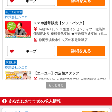
詳細を見る
キープ
紹介予定派遣
株式会社シエロ
スマホ携帯販売【ソフトバンク】
時給1600円〜 ※別途インセンティブ、職能評
価制度あり ※残業代支給 ★交通費別途支給（規定
あり） ゜+゜・。○。・゜+゜・。○。・゜+゜ 入
静岡県浜松市中央区の家電量販店
社祝い金10万円支給(規定有) お友達を紹介頂くと,
インセンティブ支給(規定有) ★月2回払い・週払い
詳細を見る
キープ
可能（規程有）★ ゜・。○。・゜+゜・。○。・゜
+゜
派遣社員
株式会社シエロ
【エーユー】の店舗スタッフ
時給1500円〜 ※残業代支給 ★交通費別途支給
（規定あり） ゜+゜・。○。・゜+゜・。○。・゜
もっと見る
+゜ 入社祝い金10万円支給(規定有) お友達を紹介
静岡県浜松市中央区のauショップ
頂くと, インセンティブ支給(規定有) ★月2回払
い・週払い可能（規程有）★ ゜・。○。・゜
あなたにおすすめの求人情報
詳細を見る
キープ
+゜・。○。・゜+゜