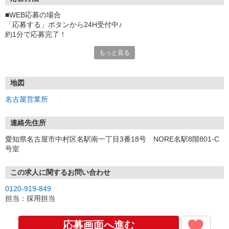
■WEB応募の場合
「応募する」ボタンから24H受付中♪
約1分で応募完了！
もっと見る
■電話応募の場合
電話応募も歓迎！（受付:10:00〜20:00）
土日祝も受付中♪
地図
【選考フロー】
名古屋営業所
①応募から3営業日を目安に、メールorお電話でご連絡します。
②面接日時を決定！「0120」から始まる電話番号からご連絡します
★スマホでWEB面接（LINEなど）・出張面接・事務所面接と選べま
連絡先住所
す
愛知県名古屋市中村区名駅南一丁目3番18号 NORE名駅8階801-C
③面接実施（履歴書不要）
号室
④勤務開始（スタート日は応相談）
※ご希望があれば、職場見学の調整もOKです！
この求人に関するお問い合わせ
お気軽にご応募ください♪
0120-919-849
担当：採用担当
応募画面へ進む