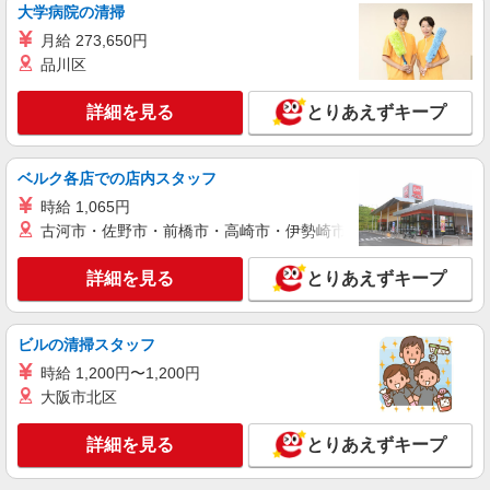
【softbank】人気機種に詳しくなれる携帯販
大学病院の清掃
売
月給 273,650円
時給1400円〜 ※残業代支給 ★交通費別途支給
品川区
（規定あり） ゜+゜・。○。・゜+゜・。○。・゜
+゜ 入社祝い金10万円支給(規定有) お友達を紹介
静岡県浜松市中央区のsoftbankショップ
頂くと, インセンティブ支給(規定有) ★月2回払
詳細を見る
とりあえずキープ
い・週払い可能（規程有）★ ゜・。○。・゜
詳細を見る
キープ
+゜・。○。・゜+゜
ベルク各店での店内スタッフ
紹介予定派遣
時給 1,065円
株式会社シエロ
古河市・佐野市・前橋市・高崎市・伊勢崎市・太田市・館林市・
携帯販売スタッフ【au】
月給273200円 ※残業手当別途支給 ※研修期間
詳細を見る
とりあえずキープ
6か月・時給1550円〜 ★交通費別途支給（規定あ
り） ゜+゜・。○。・゜+゜・。○。・゜+゜ 入社
静岡県浜松市中央区の家電量販店
祝い金10万円支給(規定有) お友達を紹介頂くと, イ
ビルの清掃スタッフ
ンセンティブ支給(規定有) ゜・。○。・゜+゜・。
詳細を見る
キープ
○。・゜+゜
時給 1,200円〜1,200円
大阪市北区
紹介予定派遣
株式会社シエロ
詳細を見る
とりあえずキープ
【au】人気機種に詳しくなれる携帯販売
時給1500円〜 ※残業代支給 ★交通費別途支給