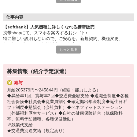
大手キャリアの店舗勤務なので安心・安定！
一度身に着けた知識は、
ずっと先まで役に立ちます！
仕事内容
【softbank】人気機種に詳しくなれる携帯販売
丁寧な研修もあるので、
携帯shopにて、スマホを案内するおシゴト♪
みなさんから働きやすいと好評です♪
特に難しい説明もないので、ご安心を。新規契約、機種変更、
最新アプリ事情やお得なプラン、
各種料金プランのご相談対応・ご提案などをお願いします。
スマホの裏ワザを学べるチャンス♪
もっと見る
初めての方でも安心♪
【選べるお仕事いろいろ】
あなた専属のコーディネーターが親切・丁寧にフォローするので、
￣￣￣￣￣￣￣￣￣￣￣
満足度◎
▼オフィスワーク
募集情報（紹介予定派遣）
事務、経理、データ入力、コールセンター、受付
■携帯やインターネット販売業務
▼工場・製造・軽作業系
給与
docomo(ドコモ)/au(エーユー)・KDDI/softbank(ソフトバンク)など
機械/食品製造・梱包・仕分け・加工・組立・検査
月給205379円〜245844円（経験・能力による）
の大手キャリアから
▼美容系
◆昇給年1回、賞与年2回◆交通費全額支給 ◆退職金制度◆各種
ワイモバイル(Y!mobille)、楽天モバイル、UQなど格安スマホまで幅
眉毛サロンのアイブロウ・ネイリスト・エステ
社会保険◆社員会◆従業員割引◆確定拠出年金制度◆誕生日ギ
広く紹介可能♪
▼営業・販売
フト制度◆懇親会（会社負担）◆ベネフィットステーション
人気のApple（アップル）店舗もございます！
法人営業・アパレル販売・個別指導塾・人材紹介
（外部福利厚生サービス）◆自社の健康保険組合（低保険料
▼人気案件も多数♪
率、無料予防接種、各種保健活動）
短期・期間限定・オープニング・官公庁案件
※残業代支給
上場/優良/大手企業など
★交通費別途支給（規定あり）