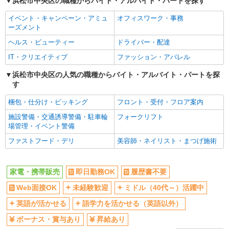
浜松市中央区の職種からバイト・アルバイト・パートを探す
社会保険あり
社員登用あり
イベント・キャンペーン・アミュ
オフィスワーク・事務
ーズメント
ヘルス・ビューティー
ドライバー・配達
IT・クリエイティブ
ファッション・アパレル
浜松市中央区の人気の職種からバイト・アルバイト・パートを探
す
梱包・仕分け・ピッキング
フロント・受付・フロア案内
施設警備・交通誘導警備・駐車輪
フォークリフト
場管理・イベント警備
ファストフード・デリ
美容師・ネイリスト・まつげ施術
家電・携帯販売
即日勤務OK
履歴書不要
Web面接OK
未経験歓迎
ミドル（40代～）活躍中
英語が活かせる
語学力を活かせる（英語以外）
ボーナス・賞与あり
昇給あり