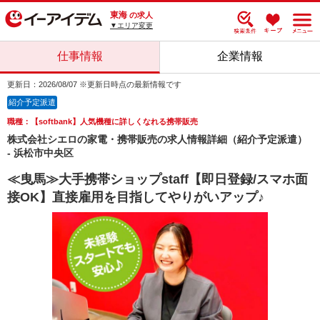
東海
の求人
▼エリア変更
仕事情報
企業情報
更新日：2026/08/07 ※更新日時点の最新情報です
紹介予定派遣
職種：【softbank】人気機種に詳しくなれる携帯販売
株式会社シエロの家電・携帯販売の求人情報詳細（紹介予定派遣）
- 浜松市中央区
≪曳馬≫大手携帯ショップstaff【即日登録/スマホ面
接OK】直接雇用を目指してやりがいアップ♪