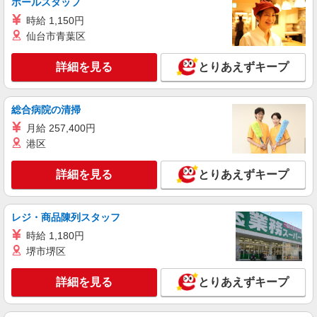
ホールスタッフ
派遣社員
株式会社シエロ
時給 1,150円
【softbank】の携帯販売スタッフ
仙台市青葉区
時給1400円〜1450円（経験・能力による） ※
残業代支給 ★交通費別途支給（規定あり） ゜
詳細を見る
とりあえずキープ
+゜・。○。・゜+゜・。○。・゜+゜ 入社祝い金10
静岡県浜松市中央区のsoftbankショップ
万円支給(規定有) お友達を紹介頂くと, インセンテ
ィブ支給(規定有) ★月2回払い・週払い可能（規程
総合病院の清掃
詳細を見る
キープ
有）★ ゜・。○。・゜+゜・。○。・゜+゜
月給 257,400円
港区
紹介予定派遣
株式会社シエロ
詳細を見る
とりあえずキープ
スマホ携帯販売【ドコモ】
時給1600円〜1700円（経験・能力による） ※
残業代支給 ★交通費別途支給（規定あり） ゜
レジ・商品陳列スタッフ
+゜・。○。・゜+゜・。○。・゜+゜ 入社祝い金10
静岡県浜松市中央区の家電量販店
万円支給(規定有) お友達を紹介頂くと, インセンテ
時給 1,180円
ィブ支給(規定有) ★月2回払い・週払い可能（規程
堺市堺区
詳細を見る
キープ
有）★ ゜・。○。・゜+゜・。○。・゜+゜
詳細を見る
とりあえずキープ
派遣社員
株式会社シエロ