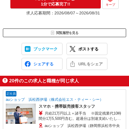
1分で応募完了!!
キープ
求人応募期間：2026/08/07～2026/08/31
閲覧履歴を見る
ブックマーク
ポストする
シェアする
URLをシェア
20
件のこの求人と職種が同じ求人
正社員
auショップ 浜松西伊場（株式会社エス・ティー・シー）
スマホ・携帯販売接客スタッフ
月給21万円以上＋諸手当 ※固定残業代10時
間分1万5,500円含む。超過分は別途支給いたしま
す。 【年収例】 年収400万円（月給25万円×12ヶ
auショップ 浜松西伊場（静岡県浜松市中央
月＋諸手当）/25歳 経験3年 年収440万円（月給