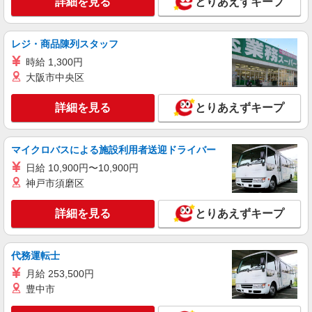
詳細を見る
とりあえずキープ
詳細を見る
キープ
有）★ ゜・。○。・゜+゜・。○。・゜+゜
派遣社員
レジ・商品陳列スタッフ
株式会社シエロ
時給 1,300円
【ソフトバンク】の店舗スタッフ
大阪市中央区
時給1400〜1600円（経験・能力による） ※残
業代支給 ★交通費別途支給（規定あり） ゜
詳細を見る
とりあえずキープ
+゜・。○。・゜+゜・。○。・゜+゜ 入社祝い金10
静岡県浜松市中央区のsoftbankショップ
万円支給(規定有) お友達を紹介頂くと, インセンテ
ィブ支給(規定有) ★月2回払い・週払い可能（規程
詳細を見る
キープ
マイクロバスによる施設利用者送迎ドライバー
有）★ ゜・。○。・゜+゜・。○。・゜+゜
日給 10,900円〜10,900円
派遣社員
神戸市須磨区
株式会社シエロ
【au】の携帯販売スタッフ
詳細を見る
とりあえずキープ
時給1500円〜1900円（経験・能力による） ※
残業代支給 ★交通費別途支給（規定あり） ゜
+゜・。○。・゜+゜・。○。・゜+゜ 入社祝い金10
代務運転士
静岡県浜松市中央区のauショップ
万円支給(規定有) お友達を紹介頂くと, インセンテ
月給 253,500円
ィブ支給(規定有) ★月2回払い・週払い可能（規程
詳細を見る
豊中市
キープ
有）★ ゜・。○。・゜+゜・。○。・゜+゜