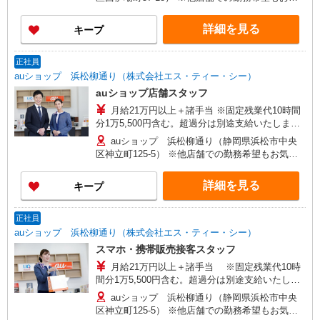
28万円×12ヶ月＋諸手当）/29歳店頭フロア責任
軽にご相談ください 【変更の範囲】 及び会社の定
者 経験5年 年収480万円（月給31万円×12ヶ月
める場所
詳細を見る
キープ
＋諸手当）/30歳店長職 経験5年
正社員
auショップ 浜松柳通り（株式会社エス・ティー・シー）
auショップ店舗スタッフ
月給21万円以上＋諸手当 ※固定残業代10時間
分1万5,500円含む。超過分は別途支給いたしま
す。 【年収例】 年収400万円（月給25万円×12ヶ
auショップ 浜松柳通り（静岡県浜松市中央
月＋諸手当）/25歳 経験3年 年収440万円（月給
区神立町125-5） ※他店舗での勤務希望もお気軽
28万円×12ヶ月＋諸手当）/29歳店頭フロア責任
にご相談ください 【変更の範囲】 及び会社の定め
者 経験5年 年収480万円（月給31万円×12ヶ月
る場所
詳細を見る
キープ
＋諸手当）/30歳店長職 経験5年
正社員
auショップ 浜松柳通り（株式会社エス・ティー・シー）
スマホ・携帯販売接客スタッフ
月給21万円以上＋諸手当 ※固定残業代10時
間分1万5,500円含む。超過分は別途支給いたしま
す。 【年収例】 年収400万円（月給25万円×12ヶ
auショップ 浜松柳通り（静岡県浜松市中央
月＋諸手当）/25歳 経験3年 年収440万円（月給
区神立町125-5） ※他店舗での勤務希望もお気軽
28万円×12ヶ月＋諸手当）/29歳店頭フロア責任