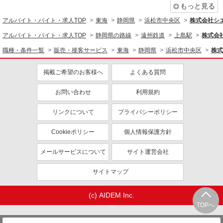
もっと見る
アルバイト・バイト・求人TOP
東海
静岡県
浜松市中央区
株式会社シ
アルバイト・バイト・求人TOP
静岡県の路線
遠州鉄道
上島駅
株式会
職種・条件一覧
販売・接客サービス
東海
静岡県
浜松市中央区
株式
掲載ご希望のお客様へ
よくある質問
お問い合わせ
利用規約
リンクについて
プライバシーポリシー
Cookieポリシー
個人情報保護方針
メールサービスについて
サイト運営会社
サイトマップ
(c) AIDEM Inc.
TOPへ