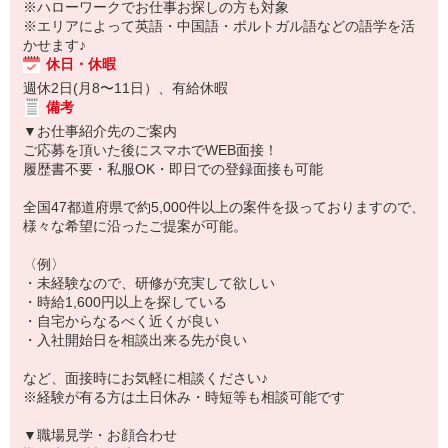
※ハローワークでお仕事お探しの方も対象
※エリアによって英語・中国語・ポルトガル語などの語学を活
かせます♪
休日・休暇
週休2日(月8〜11日）、有給休暇
備考
▼お仕事紹介先のご案内
ご応募を頂いた後にスマホでWEB面接！
履歴書不要・私服OK・即日での登録面接も可能
全国47都道府県で約5,000件以上の案件を扱っておりますので、
様々な希望に沿ったご提案が可能。
〈例〉
・未経験なので、研修が充実して欲しい
・時給1,600円以上を探している
・自宅からなるべく近くが良い
・入社開始日を相談出来る先が良い
など、面接時にお気軽に相談ください♪
※経験が有る方は土日休み・時短等も相談可能です
▼職場見学・お顔合わせ