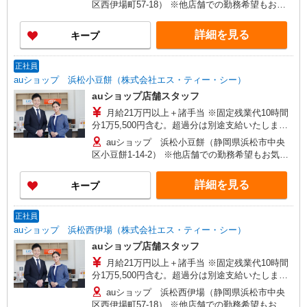
区西伊場町57-18） ※他店舗での勤務希望もお気
28万円×12ヶ月＋諸手当）/29歳店頭フロア責任
軽にご相談ください 【変更の範囲】 及び会社の定
者 経験5年 年収480万円（月給31万円×12ヶ月
める場所
詳細を見る
キープ
＋諸手当）/30歳店長職 経験5年
正社員
auショップ 浜松小豆餅（株式会社エス・ティー・シー）
auショップ店舗スタッフ
月給21万円以上＋諸手当 ※固定残業代10時間
分1万5,500円含む。超過分は別途支給いたしま
す。 【年収例】 年収400万円（月給25万円×12ヶ
auショップ 浜松小豆餅（静岡県浜松市中央
月＋諸手当）/25歳 経験3年 年収440万円（月給
区小豆餅1-14-2） ※他店舗での勤務希望もお気軽
28万円×12ヶ月＋諸手当）/29歳店頭フロア責任
にご相談ください 【変更の範囲】 及び会社の定め
者 経験5年 年収480万円（月給31万円×12ヶ月
る場所
詳細を見る
キープ
＋諸手当）/30歳店長職 経験5年
正社員
auショップ 浜松西伊場（株式会社エス・ティー・シー）
auショップ店舗スタッフ
月給21万円以上＋諸手当 ※固定残業代10時間
分1万5,500円含む。超過分は別途支給いたしま
す。 【年収例】 年収400万円（月給25万円×12ヶ
auショップ 浜松西伊場（静岡県浜松市中央
月＋諸手当）/25歳 経験3年 年収440万円（月給
区西伊場町57-18） ※他店舗での勤務希望もお気