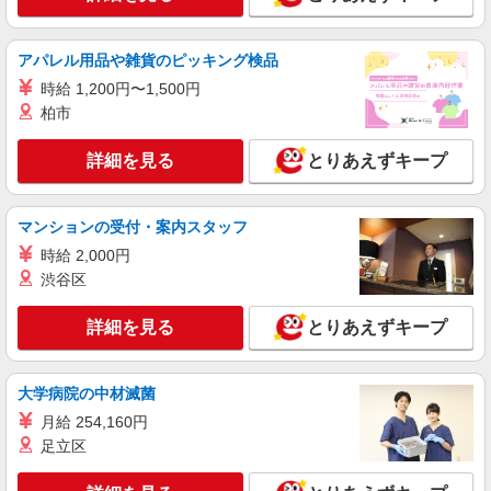
祝い金10万円支給(規定有) お友達を紹介頂くと, イ
ンセンティブ支給(規定有) ゜・。○。・゜+゜・。
詳細を見る
キープ
○。・゜+゜
アパレル用品や雑貨のピッキング検品
時給 1,200円〜1,500円
紹介予定派遣
柏市
株式会社シエロ
携帯販売スタッフ【au】
詳細を見る
とりあえずキープ
月給273200円 ※研修期間6か月・時給1550円
※残業代支給 ★交通費別途支給（規定あり） ゜
+゜・。○。・゜+゜・。○。・゜+゜ 入社祝い金10
静岡県浜松市中央区の家電量販店
マンションの受付・案内スタッフ
万円支給(規定有) お友達を紹介頂くと, インセンテ
ィブ支給(規定有) ゜・。○。・゜+゜・。○。・゜
時給 2,000円
詳細を見る
キープ
+゜
渋谷区
派遣社員
詳細を見る
とりあえずキープ
株式会社シエロ
【softbank】人気機種に詳しくなれる携帯販
売
大学病院の中材滅菌
時給1400〜1600円（経験・能力による） ※残
月給 254,160円
業代支給 ★交通費別途支給（規定あり） ゜
足立区
+゜・。○。・゜+゜・。○。・゜+゜ 入社祝い金10
静岡県浜松市中央区の携帯ショップ
万円支給(規定有) お友達を紹介頂くと, インセンテ
ィブ支給(規定有) ★月2回払い・週払い可能（規程