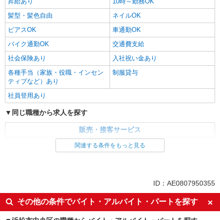
昇給あり
10時～勤務OK
髪型・髪色自由
ネイルOK
ピアスOK
車通勤OK
バイク通勤OK
交通費支給
社会保険あり
入社祝い金あり
各種手当（家族・役職・インセン
制服貸与
ティブなど）あり
社員登用あり
同じ職種から求人を探す
販売・接客サービス
家電・携帯販売
関連する条件をもっと見る
同じ特徴から求人を探す
未経験歓迎
ミドル（40代～）活躍中
ID：AE0807950355
英語が活かせる
ボーナス・賞与あり
その他の条件でバイト・アルバイト・パートを探す
車通勤OK
交通費支給