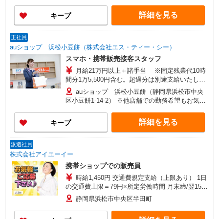
にご相談ください 【変更の範囲】 及び会社の定め
者 経験5年 年収480万円（月給31万円×12ヶ月
る場所
詳細を見る
キープ
＋諸手当）/30歳店長職 経験5年
正社員
auショップ 浜松小豆餅（株式会社エス・ティー・シー）
スマホ・携帯販売接客スタッフ
月給21万円以上＋諸手当 ※固定残業代10時
間分1万5,500円含む。超過分は別途支給いたしま
す。 【年収例】 年収400万円（月給25万円×12ヶ
auショップ 浜松小豆餅（静岡県浜松市中央
月＋諸手当）/25歳 経験3年 年収440万円（月給
区小豆餅1-14-2） ※他店舗での勤務希望もお気軽
28万円×12ヶ月＋諸手当）/29歳店頭フロア責任
にご相談ください 【変更の範囲】 及び会社の定め
者 経験5年 年収480万円（月給31万円×12ヶ月
る場所
詳細を見る
キープ
＋諸手当）/30歳店長職 経験5年
派遣社員
株式会社アイエーイー
携帯ショップでの販売員
時給1,450円 交通費規定支給（上限あり） 1日
の交通費上限＝79円×所定労働時間 月末締/翌15日
払
静岡県浜松市中央区半田町