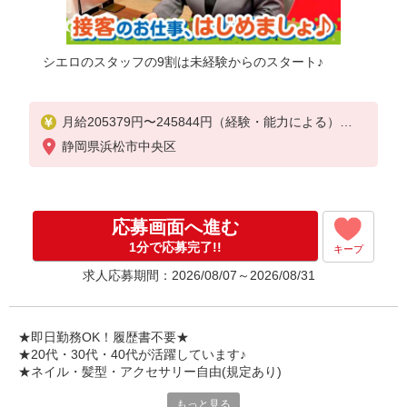
シエロのスタッフの9割は未経験からのスタート♪
月給205379円〜245844円（経験・能力による）
◆昇給年1回、賞与年2回◆交通費全額支給 ◆退職金
静岡県浜松市中央区
制度◆各種社会保険◆社員会◆従業員割引◆確定拠
出年金制度◆誕生日ギフト制度◆懇親会（会社負担
）◆ベネフィットステーション（外部福利厚生サー
ビス）◆自社の健康保険組合（低保険料率、無料予
応募画面へ進む
防接種、各種保健活動）
※残業代支給
1分で応募完了!!
キープ
★交通費別途支給（規定あり）
求人応募期間：2026/08/07～2026/08/31
゜+゜・。○。・゜+゜・。○。・゜+゜
入社祝い金10万円支給(規定有)
★即日勤務OK！履歴書不要★
お友達を紹介頂くと,
★20代・30代・40代が活躍しています♪
インセンティブ支給(規定有)
★ネイル・髪型・アクセサリー自由(規定あり)
゜・。○。・゜+゜・。○。・゜+゜
もっと見る
シエロのスタッフは9割が未経験スタート。