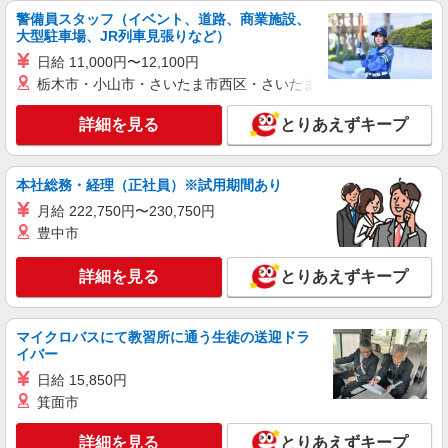
（規定あり） ゜+゜・。○。・゜+゜・。○。・゜
警備員スタッフ（イベント、道路、商業施設、
+゜ 入社祝い金10万円支給(規定有) お友達を紹介
大型駐車場、JR列車見張りなど）
静岡県浜松市中央区のauショップ
頂くと, インセンティブ支給(規定有) ★月2回払
日給 11,000円〜12,100円
い・週払い可能（規程有）★ ゜・。○。・゜
栃木市・小山市・さいたま市西区・さいたま市岩槻区・久喜市・
詳細を見る
キープ
+゜・。○。・゜+゜
詳細を見る
とりあえずキープ
紹介予定派遣
株式会社シエロ
携帯販売スタッフ【softbank】
本社総務・経理（正社員）※試用期間あり
時給1600円〜 ※別途インセンティブ、職能評
月給 222,750円〜230,750円
価制度あり ※残業代支給 ★交通費別途支給（規定
豊中市
あり） ゜+゜・。○。・゜+゜・。○。・゜+゜ 入
静岡県浜松市中央区の商業施設
社祝い金10万円支給(規定有) お友達を紹介頂くと,
インセンティブ支給(規定有) ★月2回払い・週払い
詳細を見る
とりあえずキープ
詳細を見る
キープ
可能（規程有）★ ゜・。○。・゜+゜・。○。・゜
+゜
派遣社員
マイクロバスにて教習所に通う生徒の送迎ドラ
株式会社シエロ
イバー
人気機種に詳しくなれる携帯販売【au】
日給 15,850円
月給273200円 ※残業手当別途支給 ※研修期間
箕面市
6か月・時給1550円〜 ★交通費別途支給（規定あ
り） ゜+゜・。○。・゜+゜・。○。・゜+゜ 入社
詳細を見る
とりあえずキープ
静岡県浜松市中央区の家電量販店