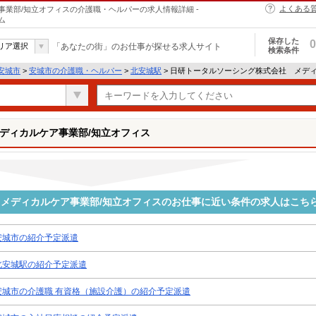
よくある
業部/知立オフィスの介護職・ヘルパーの求人情報詳細 -
ム
保存した
0
リア選択
「あなたの街」のお仕事が探せる求人サイト
検索条件
安城市
>
安城市の介護職・ヘルパー
>
北安城駅
> 日研トータルソーシング株式会社 メデ
ディカルケア事業部/知立オフィス
メディカルケア事業部/知立オフィスのお仕事に近い条件の求人はこち
安城市の紹介予定派遣
北安城駅の紹介予定派遣
安城市の介護職 有資格（施設介護）の紹介予定派遣