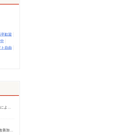
新卒歓迎
躍中
フト自由
介護福祉士：時給1,600円〜2,125円 初任者以上：時給1,400円〜1,875円 無資格の方：時給1,300円〜1,750円 ※給与幅は勤務先による +交通費、諸手当（勤務先による） +0円で介護資格が取れる （別途規定） ★給与日払い制度あり！
時給1,193円〜1,257円 ※経験・能力・資格等による 社会福祉士・介護福祉士 時給1,257円 その他資格 時給1,193円 ※一律処遇改善加算含む 〇時間外勤務手当 〇土日祝勤務手当 〇無事故無違反表彰金 〇年末年始勤務手当