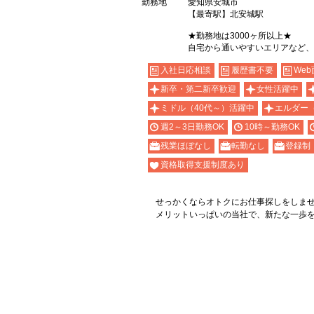
勤務地
愛知県安城市
【最寄駅】北安城駅
★勤務地は3000ヶ所以上★
自宅から通いやすいエリアなど、
入社日応相談
履歴書不要
Web
新卒・第二新卒歓迎
女性活躍中
ミドル（40代～）活躍中
エルダー
週2～3日勤務OK
10時～勤務OK
残業ほぼなし
転勤なし
登録制
資格取得支援制度あり
せっかくならオトクにお仕事探しをしま
メリットいっぱいの当社で、新たな一歩