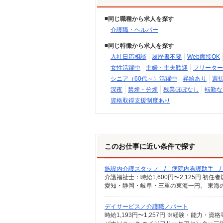
同じ職種から求人を探す
介護職・ヘルパー
同じ特徴から求人を探す
入社日応相談
履歴書不要
Web面接OK
女性活躍中
主婦・主夫歓迎
フリーター
シニア（60代～）活躍中
昇給あり
週
深夜
禁煙・分煙
残業ほぼなし
転勤な
資格取得支援制度あり
このお仕事に近い条件で探す
施設内介護スタッフ / 病院内看護助手 
愛知・静岡・岐阜・三重の東海一円。 東海
デイサービス／介護職／パート