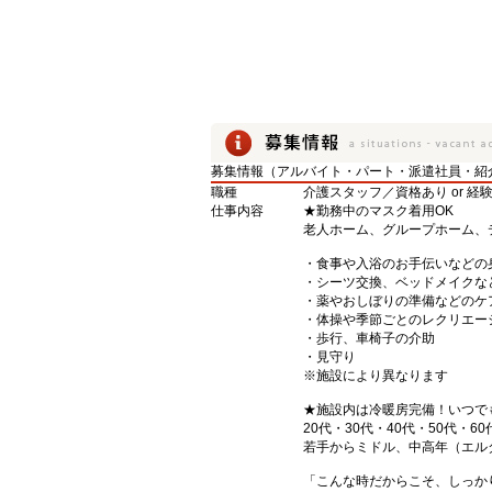
募集情報（アルバイト・パート・派遣社員・紹
職種
介護スタッフ／資格あり or 経
仕事内容
★勤務中のマスク着用OK
老人ホーム、グループホーム、
・食事や入浴のお手伝いなどの
・シーツ交換、ベッドメイクな
・薬やおしぼりの準備などのケ
・体操や季節ごとのレクリエー
・歩行、車椅子の介助
・見守り
※施設により異なります
★施設内は冷暖房完備！いつで
20代・30代・40代・50代・60
若手からミドル、中高年（エル
「こんな時だからこそ、しっか