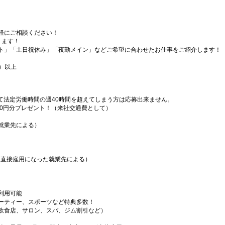
軽にご相談ください！
ります！
ト」「土日祝休み」「夜勤メイン」などご希望に合わせたお仕事をご紹介します！
）以上
）
て法定労働時間の週40時間を超えてしまう方は応募出来ません。
000円分プレゼント！（来社交通費として）
就業先による）
（直接雇用になった就業先による）
利用可能
ーティー、スポーツなど特典多数！
飲食店、サロン、スパ、ジム割引など）