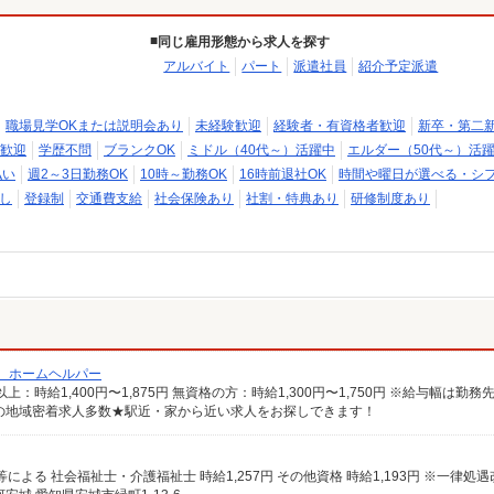
同じ雇用形態から求人を探す
アルバイト
パート
派遣社員
紹介予定派遣
職場見学OKまたは説明会あり
未経験歓迎
経験者・有資格者歓迎
新卒・第二
歓迎
学歴不問
ブランクOK
ミドル（40代～）活躍中
エルダー（50代～）活
払い
週2～3日勤務OK
10時～勤務OK
16時前退社OK
時間や曜日が選べる・シ
し
登録制
交通費支給
社会保険あり
社割・特典あり
研修制度あり
/ ホームヘルパー
の地域密着求人多数★駅近・家から近い求人をお探しできます！