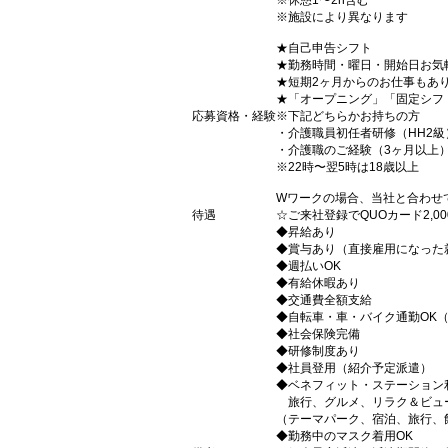
※休憩1〜2h含む
※施設により異なります
★自己申告シフト
★勤務時間・曜日・開始日お気
★短期2ヶ月からのお仕事もあ
★「オープニング」「固定シフ
応募資格・経験
※下記どちらかお持ちの方
・介護職員初任者研修（HH2級
・介護職のご経験（3ヶ月以上
※22時〜翌5時は18歳以上
Wワークの場合、当社と合わせ
待遇
☆ご来社登録でQUOカード2,
◆昇給あり
◆賞与あり（直接雇用になった
◆週払いOK
◆有給休暇あり
◆交通費全額支給
◆自転車・車・バイク通勤OK
◆社会保険完備
◆研修制度あり
◆社員登用（紹介予定派遣）
◆ベネフィット・ステーション
旅行、グルメ、リラク＆ビュ
（テーマパーク、宿泊、旅行、
◆勤務中のマスク着用OK