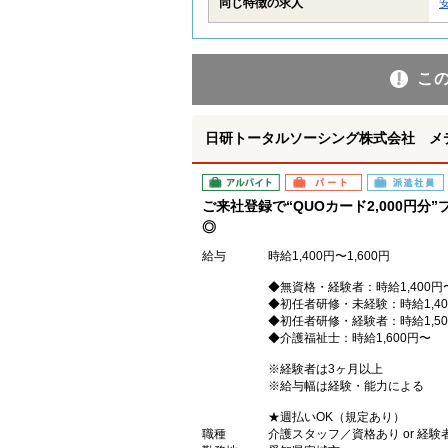
同じ特徴の求人
こ
日研トータルソーシング株式会社 メ
アルバイト
パート
派遣社員
ご来社登録で“QUOカード2,000円
◎
給与
時給1,400円〜1,600円
◆無資格・経験者：時給1,400円
◆初任者研修・未経験：時給1,40
◆初任者研修・経験者：時給1,50
◆介護福祉士：時給1,600円〜
※経験者は3ヶ月以上
※給与幅は経験・能力による
★週払いOK（規定あり）
職種
介護スタッフ／資格あり or 経験