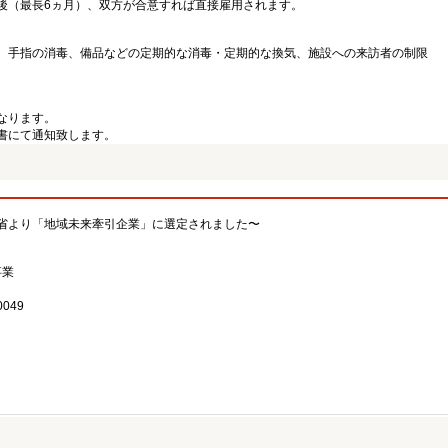
後（最長6ヵ月）、双方が合意すれば直接雇用されます。
、手指の消毒、備品などの定期的な消毒・定期的な換気、施設への来訪者の制限
なります。
書にて通知致します。
省より「地域未来牽引企業」に選定されました〜
事業
049