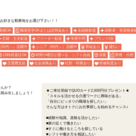
お好きな勤務地をお選び下さい！！
面接OK
職場見学OKまたは説明会あり
未経験歓迎
経験者・有資格者
主婦・主夫歓迎
フリーター歓迎
学歴不問
ブランクOK
（50代～）活躍中
シニア（60代～）活躍中
昇給あり
週払い
16時前退社OK
時間や曜日が選べる・シフト自由
深夜
禁煙・分煙
交通費支給
社会保険あり
社割・特典あり
研修制度あり
せんか？
★ご来社登録でQUOカード2,000円分プレゼント★
を踏み出しましょう！
「スキルを活かせる介護ワークに興味がある」
「自分にピッタリの職場を探したい」
そんな方はオトクにお仕事探しを始めるチャンス♪
■経験や知識、資格を活かしたい
■家の近くで働きたい
■すぐに働けるところを探している
■シフトや働き方を相談したい