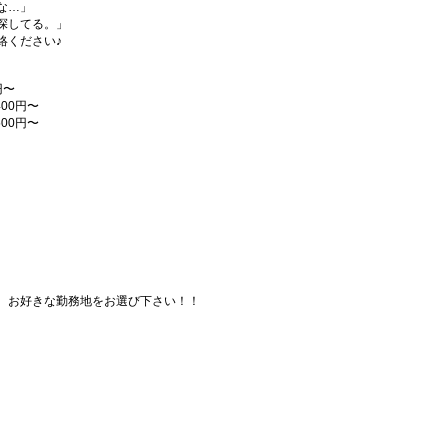
な…」
探してる。」
絡ください♪
円〜
00円〜
00円〜
、お好きな勤務地をお選び下さい！！