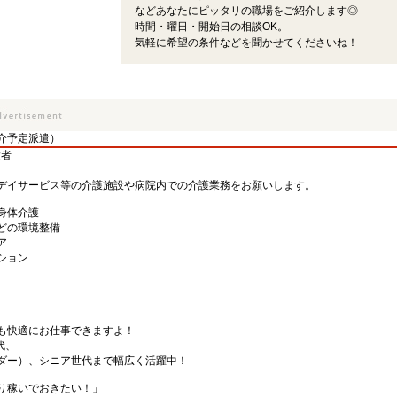
などあなたにピッタリの職場をご紹介します◎
時間・曜日・開始日の相談OK。
気軽に希望の条件などを聞かせてくださいね！
介予定派遣）
験者
デイサービス等の介護施設や病院内での介護業務をお願いします。
身体介護
どの環境整備
ア
ション
も快適にお仕事できますよ！
代、
ダー）、シニア世代まで幅広く活躍中！
り稼いでおきたい！」