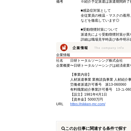
備考
※紹介予定派遣は派遣期間終了
■感染症対策として
全従業員の検温・マスクの着用
などを徹底しています◎
■受動喫煙対策について
派遣先により受動喫煙対策が異
詳細は職場見学時及び条件明示
企業情報
社名
日研トータルソーシング株式会社
企業概要
〜日研トータルソーシングは経済産業
【事業内容】
人材派遣事業 業務請負事業 人材紹介
労働者派遣許可番号 派13-060060
有料職業紹介事業許可番号 13-ユ-060
【設立】1981年4月1日
【資本金】5000万円
URL
https://nikken-mc.com/
このお仕事に関連する条件で探す