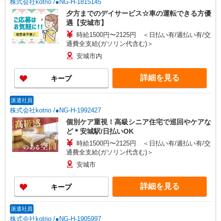
株式会社kotrio /●NG-H-1815145
夕方までのデイサービス☆車の運転できる方優
遇【安城市】
時給1500円〜2125円 ＜日払い有/週払い有/交
通費全支給(ガソリン代含む)＞
安城市内
詳細を見る
キープ
派遣社員
株式会社kotrio /●NG-H-1992427
個別ケア重視！高級シニア住宅で巡回やケアな
ど＊安城駅/日払いOK
時給1500円〜2125円 ＜日払い有/週払い有/交
通費全支給(ガソリン代含む)＞
安城市
詳細を見る
キープ
派遣社員
株式会社kotrio /●NG-H-1905997