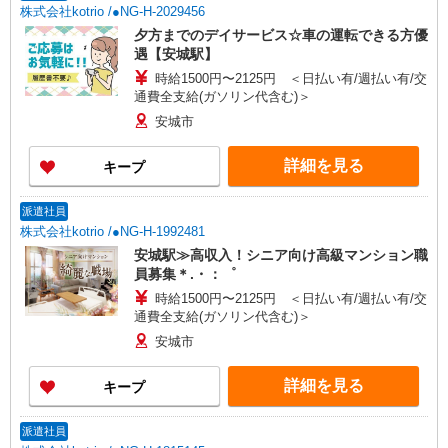
株式会社kotrio /●NG-H-2029456
夕方までのデイサービス☆車の運転できる方優
遇【安城駅】
時給1500円〜2125円 ＜日払い有/週払い有/交
通費全支給(ガソリン代含む)＞
安城市
詳細を見る
キープ
派遣社員
株式会社kotrio /●NG-H-1992481
安城駅≫高収入！シニア向け高級マンション職
員募集＊.・：゜
時給1500円〜2125円 ＜日払い有/週払い有/交
通費全支給(ガソリン代含む)＞
安城市
詳細を見る
キープ
派遣社員