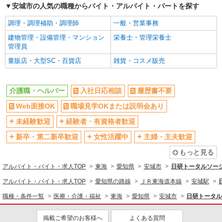
安城市の人気の職種からバイト・アルバイト・パートを探す
STAFF♪未経験OK
時給1500円〜2125円 ＜日払い有/週払い有/交
調理・調理補助・調理師
一般・営業事務
通費全支給(ガソリン代含む)＞
建物管理・設備管理・マンション
栄養士・管理栄養士
安城市
管理員
量販店・大型SC・百貨店
雑貨・コスメ販売
詳細を見る
キープ
派遣社員
介護職・ヘルパー
入社日応相談
履歴書不要
株式会社kotrio /●NG-H-2030689
Web面接OK
職場見学OKまたは説明会あり
毎日通うのが楽しみになる＊ホテルのような美
しいサ高住のSTAFF
未経験歓迎
経験者・有資格者歓迎
時給1500円〜2125円 ＜日払い有/週払い有/交
新卒・第二新卒歓迎
女性活躍中
主婦・主夫歓迎
通費全支給(ガソリン代含む)＞
安城市
もっと見る
アルバイト・バイト・求人TOP
東海
愛知県
安城市
日研トータルソー
詳細を見る
キープ
アルバイト・バイト・求人TOP
愛知県の路線
ＪＲ東海道本線
安城駅
派遣社員
職種・条件一覧
医療・介護・福祉
東海
愛知県
安城市
日研トータル
株式会社ブレイブ（マイナビグループ）/MD23
介護スタッフ ◆デイサービス、サービス付き
掲載ご希望のお客様へ
よくある質問