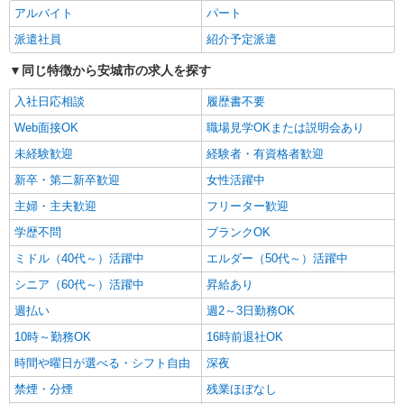
日収1.2万円〜可★「とにかく収入重視!」が叶
アルバイト
パート
う高時給の有料住宅
派遣社員
紹介予定派遣
時給1500円〜2125円 ＜日払い有/週払い有/交
通費全支給(ガソリン代含む)＞
同じ特徴から安城市の求人を探す
安城市
入社日応相談
履歴書不要
詳細を見る
Web面接OK
職場見学OKまたは説明会あり
キープ
未経験歓迎
経験者・有資格者歓迎
派遣社員
新卒・第二新卒歓迎
女性活躍中
株式会社kotrio /●NG-H-2093135
主婦・主夫歓迎
フリーター歓迎
高浜港駅★未経験OKの人間関係に悩まない職
場へ★サ高住スタッフ
学歴不問
ブランクOK
時給1500円〜2125円 ＜日払い有/週払い有/交
ミドル（40代～）活躍中
エルダー（50代～）活躍中
通費全支給(ガソリン代含む)＞
シニア（60代～）活躍中
昇給あり
高浜市
週払い
週2～3日勤務OK
詳細を見る
キープ
10時～勤務OK
16時前退社OK
時間や曜日が選べる・シフト自由
深夜
派遣社員
株式会社kotrio /●NG-H-2093122
禁煙・分煙
残業ほぼなし