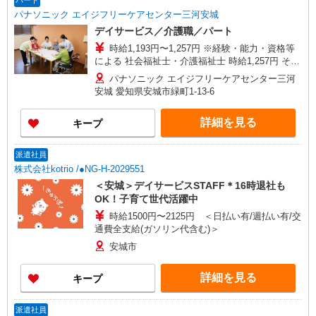
パート
パナソニック エイジフリーケアセンター三河安城
デイサービス／介護職／パート
時給1,193円〜1,257円 ※経験・能力・資格等
による 社会福祉士・介護福祉士 時給1,257円 その
他資格 時給1,193円 ※一律処遇改善加算含む 〇時
パナソニック エイジフリーケアセンター三河
間外勤務手当 〇土日祝勤務手当 〇無事故無違反表
安城 愛知県安城市緑町1-13-6
彰金 〇年末年始勤務手当
詳細を見る
キープ
派遣社員
株式会社kotrio /●NG-H-2029551
＜安城＞デイサービスSTAFF＊16時退社も
OK！子育て世代活躍中
時給1500円〜2125円 ＜日払い有/週払い有/交
通費全支給(ガソリン代含む)＞
安城市
詳細を見る
キープ
派遣社員