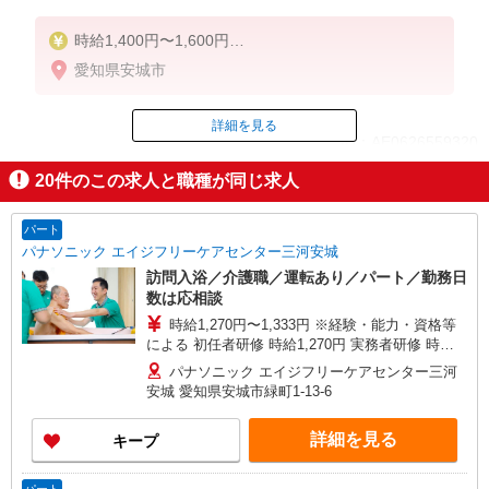
時給1,400円〜1,600円
愛知県安城市
◆無資格・経験者：時給1,400円〜
◆初任者研修・未経験：時給1,400円〜
◆初任者研修・経験者：時給1,500円〜
詳細を見る
ID：AE0626559320
◆介護福祉士：時給1,600円〜
20
件のこの求人と職種が同じ求人
※経験者は3ヶ月以上
掲載期間終了
※給与幅は経験・能力による
パート
★週払いOK（規定あり）
パナソニック エイジフリーケアセンター三河安城
訪問入浴／介護職／運転あり／パート／勤務日
数は応相談
時給1,270円〜1,333円 ※経験・能力・資格等
による 初任者研修 時給1,270円 実務者研修 時給
1,270円 介護福祉士 時給1,333円 ※サービス提供8
パナソニック エイジフリーケアセンター三河
件目以降〜1,000円/件 手当あり ※一律処遇改善加
安城 愛知県安城市緑町1-13-6
算含む 〇時間外勤務手当 〇土日祝勤務手当 〇無
事故無違反表彰金 〇年末年始勤務手当
詳細を見る
キープ