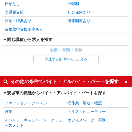
安城駅★未経験OKの人間関係に悩まない職場
転勤なし
登録制
へ★サ高住スタッフ
交通費支給
社会保険あり
時給1500円〜2125円 ＜日払い有/週払い有/交
通費全支給(ガソリン代含む)＞
社割・特典あり
研修制度あり
安城市
資格取得支援制度あり
詳細を見る
同じ職種から求人を探す
キープ
医療・介護・福祉
派遣社員
介護職・ヘルパー
株式会社kotrio /●NG-H-2030093
関連する条件をもっと見る
レア！【安城駅】就労支援施設で軽作業の見守
同じ特徴から求人を探す
りなど＊未経験OK
時給1400円〜 ＜日払い有/週払い有/交通費全
未経験歓迎
ミドル（40代～）活躍中
その他の条件でバイト・アルバイト・パートを探す
支給(ガソリン代含む)＞
週2～3日勤務OK
深夜
安城市
安城市の職種からバイト・アルバイト・パートを探す
交通費支給
社会保険あり
ファッション・アパレル
軽作業・製造・物流
詳細を見る
キープ
営業
ヘルス・ビューティー
派遣社員
イベント・キャンペーン・アミュ
オフィスワーク・事務
株式会社kotrio /●NG-H-2029537
ーズメント
安城駅｜リハビリ補助などのデイサービス