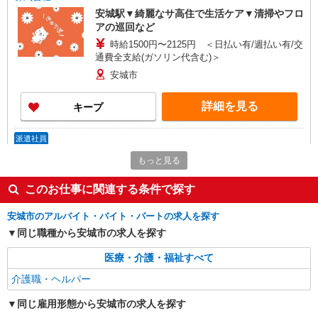
安城駅▼綺麗なサ高住で生活ケア▼清掃やフロ
アの巡回など
時給1500円〜2125円 ＜日払い有/週払い有/交
通費全支給(ガソリン代含む)＞
安城市
詳細を見る
キープ
派遣社員
株式会社kotrio /●NG-H-1992533
もっと見る
[ 高収入 ]安城駅近く【日収1.2万円】生活支援
員さん大募集！
このお仕事に関連する条件で探す
時給1500円〜2125円 ＜日払い有/週払い有/交
通費全支給(ガソリン代含む)＞
安城市のアルバイト・バイト・パートの求人を探す
安城市
同じ職種から安城市の求人を探す
医療・介護・福祉すべて
詳細を見る
キープ
介護職・ヘルパー
派遣社員
同じ雇用形態から安城市の求人を探す
株式会社kotrio /●NG-H-2029851