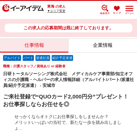
東海
の求人
▼エリア変更
この求人の応募期間は既に終了しております。
仕事情報
企業情報
アルバイト
パート
派遣社員
紹介予定派遣
職種：介護スタッフ／資格あり or 経験者
日研トータルソーシング株式会社 メディカルケア事業部/知立オフ
ィスの介護職・ヘルパーの求人情報詳細（アルバイト/パート/派遣社
員/紹介予定派遣） - 安城市
ご来社登録で“QUOカード2,000円分”プレゼント！
お仕事探しならお任せを◎
せっかくならオトクにお仕事探しをしませんか？
メリットいっぱいの当社で、新たな一歩を踏み出しまし
ょ...