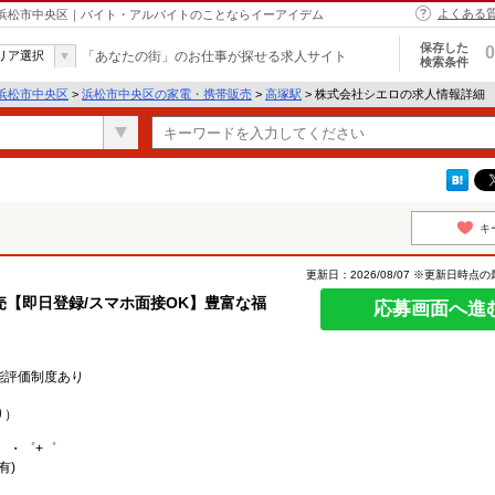
よくある
 浜松市中央区｜バイト・アルバイトのことならイーアイデム
保存した
0
リア選択
「あなたの街」のお仕事が探せる求人サイト
検索条件
浜松市中央区
>
浜松市中央区の家電・携帯販売
>
高塚駅
> 株式会社シエロの求人情報詳細
キ
更新日：2026/08/07 ※更新日時点
【即日登録/スマホ面接OK】豊富な福
応募画面へ進
能評価制度あり
り）
。・゜+゜
有)