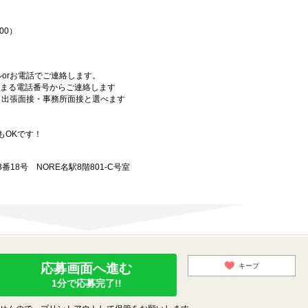
00）
orお電話でご連絡します。
始まる電話番号からご連絡します
）・出張面接・事務所面接と選べます
もOKです！
18号 NORE名駅8階801-C号室
応募画面へ進む
キープ
1分で応募完了!!