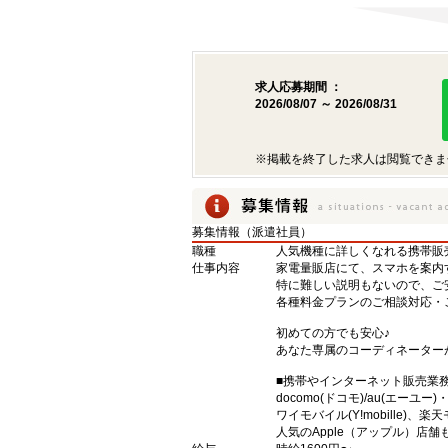
求人応募期間 ：
2026/08/07 ～ 2026/08/31
※掲載を終了した求人は閲覧できま
募集情報（派遣社員）
職種
人気機種に詳しくなれる携帯販売【s
仕事内容
家電量販店にて、スマホを案内
特に難しい説明もないので、ご
各種料金プランのご相談対応・
初めての方でも安心♪
あなた専属のコーディネーター
■携帯やインターネット販売業
docomo(ドコモ)/au(エーユー
ワイモバイル(Y!mobille)
人気のApple（アップル）店