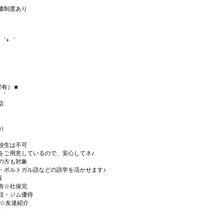
価制度あり
゜+゜
程有）★
+゜
店
h）
校生は不可
をご用意しているので、安心してネ♪
の方も対象
・ポルトガル語などの語学を活かせます♪
暇
有☆社保完
設・ジム優待
)☆友達紹介
有