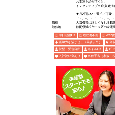
お友達を紹介頂くと,
インセンティブ支給(規定有)
★月2回払い・週払い可能
゜・。○。・゜+゜・。○。・
職種
人気機種に詳しくなれる携帯販売
勤務地
静岡県浜松市中央区の家電
即日勤務OK
履歴書不要
Web
語学力を活かせる（英語以外）
高
髪型・髪色自由
ネイルOK
ピア
入社祝い金あり
各種手当（家族・