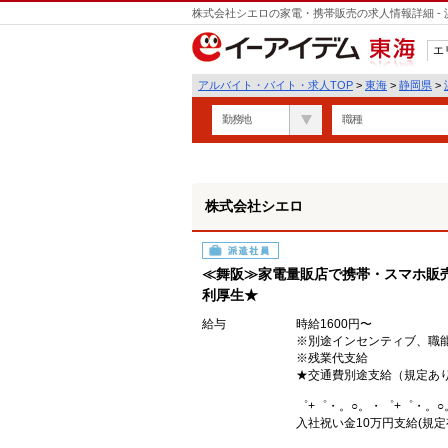
株式会社シエロの家電・携帯販売の求人情報詳細 -
エ
東海
アルバイト・バイト・求人TOP
>
東海
>
静岡県
>
勤務地
職種
株式会社シエロ
派遣社員
≪舞阪≫家電量販店で携帯・スマホ販売
利厚生★
給与
時給1600円〜
※別途インセンティブ、職
※残業代支給
★交通費別途支給（規定あ
゜+゜・。○。・゜+゜・。○
入社祝い金10万円支給(規定