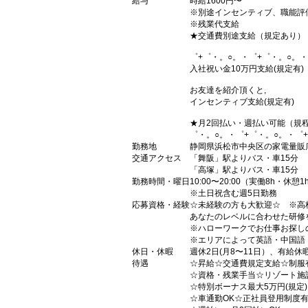
給与
時給1600円〜
※別途インセンティブ、職能評
※残業代支給
★交通費別途支給（規定あり）
゜+゜・。○。・゜+゜・。○。・
入社祝い金10万円支給(規定有)
お友達を紹介頂くと,
インセンティブ支給(規定有)
★月2回払い・週払い可能（規
゜・。○。・゜+゜・。○。・゜
勤務地
静岡県浜松市中央区の家電量販
交通アクセス
「舞阪」駅よりバス・車15分
「高塚」駅よりバス・車15分
勤務時間・曜日
10:00〜20:00（実働8h・休憩1
※土日祝含む週5日勤務
応募資格・経験
☆未経験の方も大歓迎☆ ※高
あなたのレベルに合わせた研修
※ハローワークでお仕事お探し
※エリアによって英語・中国語
休日・休暇
週休2日(月8〜11日）、有給休
待遇
☆昇給☆交通費規定支給☆制服
☆資格・残業手当☆リゾート施
☆特別ボーナス最大5万円(規定
☆車通勤OK☆正社員登用制度