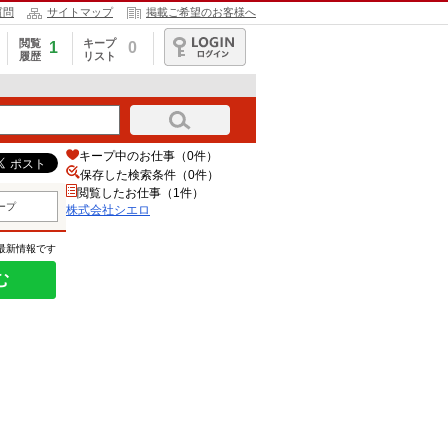
質問
サイトマップ
掲載ご希望のお客様へ
閲覧
キープ
1
0
履歴
リスト
ログイン
キープ中のお仕事（0件）
保存した検索条件（
0
件）
閲覧したお仕事（1件）
ープ
株式会社シエロ
の最新情報です
む