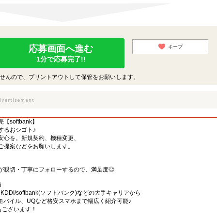
応募画面へ進む
キープ
1分で応募完了!!
せんので、プリントアウトして保管をお願いします。
oftbank】
するおシゴト♪
安心を。新規契約、機種変更、
ご提案などをお願いします。
が親切・丁寧にフォローするので、満足度◎
務
)・KDDI/softbank(ソフトバンク)などの大手キャリアから
、楽天モバイル、UQなど格安スマホまで幅広く紹介可能♪
舗もございます！