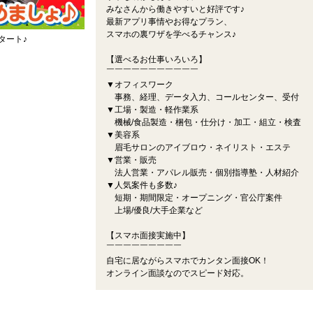
みなさんから働きやすいと好評です♪
最新アプリ事情やお得なプラン、
スマホの裏ワザを学べるチャンス♪
タート♪
【選べるお仕事いろいろ】
￣￣￣￣￣￣￣￣￣￣￣
▼オフィスワーク
事務、経理、データ入力、コールセンター、受付
▼工場・製造・軽作業系
機械/食品製造・梱包・仕分け・加工・組立・検査
▼美容系
眉毛サロンのアイブロウ・ネイリスト・エステ
▼営業・販売
法人営業・アパレル販売・個別指導塾・人材紹介
▼人気案件も多数♪
短期・期間限定・オープニング・官公庁案件
上場/優良/大手企業など
【スマホ面接実施中】
￣￣￣￣￣￣￣￣￣
自宅に居ながらスマホでカンタン面接OK！
オンライン面談なのでスピード対応。