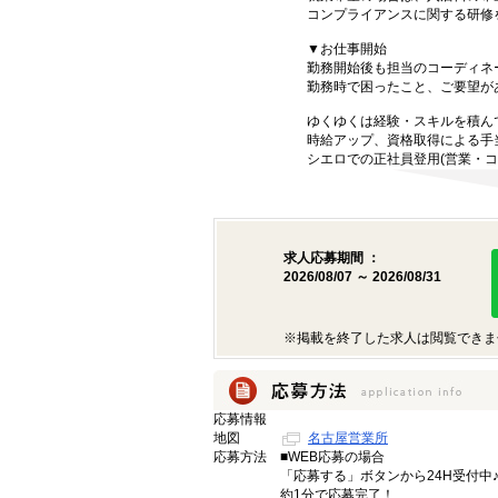
コンプライアンスに関する研修
▼お仕事開始
勤務開始後も担当のコーディネ
勤務時で困ったこと、ご要望が
ゆくゆくは経験・スキルを積ん
時給アップ、資格取得による手
シエロでの正社員登用(営業・コ
求人応募期間 ：
2026/08/07 ～ 2026/08/31
※掲載を終了した求人は閲覧できま
応募情報
地図
名古屋営業所
応募方法
■WEB応募の場合
「応募する」ボタンから24H受付中
約1分で応募完了！