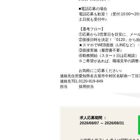
■電話応募の場合
電話応募も歓迎！（受付:10:00〜20:
土日祝も受付中♪
【選考フロー】
①応募から3営業日を目安に、メール
②面接日時を決定！「0120」から
★スマホでWEB面接（LINEなど
③面接実施（履歴書不要）
④勤務開始（スタート日は応相談）
※ご希望があれば、職場見学の調整
お気軽にご応募ください♪
連絡先住所
愛知県名古屋市中村区名駅南一丁目3番
連絡先TEL
0120-919-849
担当
採用担当
求人応募期間 ：
2026/08/07 ～ 2026/08/31