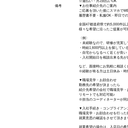
☆週払い・月2回払いOK
備考
▼お仕事紹介先のご案内
ご応募を頂いた後にスマホでW
履歴書不要・私服OK・即日で
全国47都道府県で約5,000
様々な希望に沿ったご提案が可
〈例〉
・未経験なので、研修が充実し
・時給1,600円以上を探してい
・自宅からなるべく近くが良い
・入社開始日を相談出来る先が
など、面接時にお気軽に相談く
※経験が有る方は土日休み・時
▼職場見学・お顔合わせ
勤務先の希望が決まったら
紹介先希望の会社で職場見学・
リモートでも対応可能♪
※担当のコーディネーターが同
▼入社手続き・コンプライアン
職場見学・お顔合わせを行った
就業意思の確認をさせて頂きま
就業希望の場合は、入店日の希