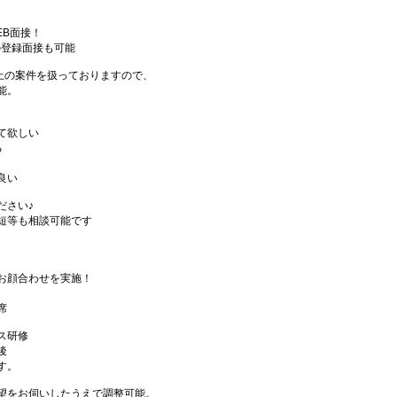
EB面接！
の登録面接も可能
件以上の案件を扱っておりますので、
能。
て欲しい
る
良い
ださい♪
短等も相談可能です
お顔合わせを実施！
席
ス研修
後
す。
望をお伺いしたうえで調整可能。