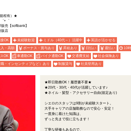
（規程有）★
゜+゜
【softbank】
量販店
面接OK
未経験歓迎
ミドル（40代～）活躍中
英語が活かせる
収入・高額
ボーナス・賞与あり
昇給あり
日払い
週払い
10
スOK
車通勤OK
バイク通勤OK
交通費支給
社会保険あり
役職・インセンティブなど）あり
制服貸与
社員登用あり
★即日勤務OK！履歴書不要★
★20代・30代・40代が活躍しています♪
★ネイル・髪型・アクセサリー自由(規定あり)
シエロのスタッフは9割が未経験スタート。
大手キャリアの店舗勤務なので安心・安定！
一度身に着けた知識は、
ずっと先まで役に立ちます！
丁寧な研修もあるので、