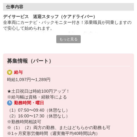
◇長く安心して働ける環境づくり
・ツクイ独自の福祉厚生制度でプライベートも充実
仕事内容
・子育てサポート企業として「くるみん認定」の取得
デイサービス 送迎スタッフ（ケアドライバー）
・子育て支援の福利厚生制度あり！子育てと仕事の両立を応援◎
全車両にカーナビ・バックモニター付き！添乗職員が同乗しますの
・スタッフ何でも相談窓口やライフキャリア相談など、各相談窓
で安心して始められます。
口あり
※デイサービスを利用されるお客様の送迎業務
もっと見る
※専用車両（キャラバン・ハイエース）の運転、各種点検
◇頑張った分、スタッフに還元！
※乗降時の介護補助（歩行介助・車いす移動時など）
・2024年冬季賞与からインセンティブ賞与を導入
※その他送迎表の作成、車両清掃作業など
・パートは特別手当の支給あり
募集情報（パート）
★＼サービス・職種の魅力／
ツクイではワゴン車での送迎の時、添乗スタッフが同乗し2名体制で
給与
お客様の送迎を行います。ドライブレコーダー・カーナビ完備して
時給1,097円〜1,289円
おり、バック誘導ルールがあるため安心です。業務を覚えるまでは
同乗運転あります。車いすの使い方など基本的な介護知識・スキル
★土日祝日は時給100円アップ！
が身に付きます。
※給与幅は資格・経験等による
勤務時間・曜日
（1）07:50〜09:40（休憩なし）
（2）16:00〜17:30（休憩なし）
※勤務時間相談可
※（1）（2）両方の勤務、またはどちらかの勤務も可
※1ヶ月変形労働時間（週実働平均40時間以内）