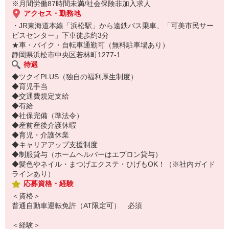
※月間労働87時間未満/社会保険非加入求人
アクセス・勤務地
・JR東海道本線「浜松駅」から遠鉄バス乗車、「可美市民サー
ビスセンター」下車徒歩約3分
★車・バイク・自転車通勤可（無料駐車場あり）
静岡県浜松市中央区若林町1277-1
待遇
◆ツクイPLUS（独自の福利厚生制度）
◆育児手当
◆交通費規定支給
◆有給
◆社保完備（準法令）
◆産前産後介護休暇
◆育児・介護休業
◆キャリアアップ支援制度
◆制服貸与（ホームヘルパーはエプロン貸与）
◆髪色やネイル・まつげエクステ・ひげもOK！（※社内ガイド
ラインあり）
応募資格・経験
＜資格＞
普通自動車運転免許（AT限定可） 必須
＜経験＞