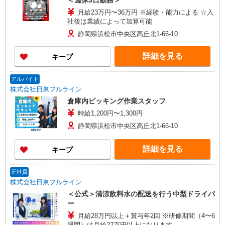
＜週休3日勤務＞
月給23万円〜36万円 ※経験・能力による ☆入
社後は業績によって加算可能
静岡県浜松市中央区高丘北1-66-10
詳細を見る
キープ
アルバイト
株式会社日東フルライン
倉庫内ピッキング作業スタッフ
時給1,200円〜1,300円
静岡県浜松市中央区高丘北1-66-10
詳細を見る
キープ
正社員
株式会社日東フルライン
＜公式＞清涼飲料水の配送を行う中型ドライバ
ー
月給28万円以上＋賞与年2回 ※研修期間（4〜6
週間）は月給22万円以上になります。