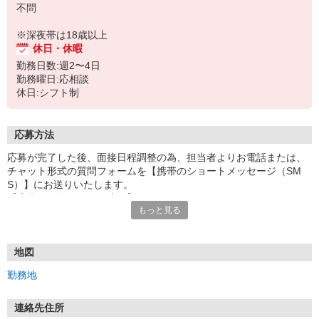
不問
※深夜帯は18歳以上
休日・休暇
勤務日数:週2〜4日
勤務曜日:応相談
休日:シフト制
応募方法
応募が完了した後、面接日程調整の為、担当者よりお電話または、
チャット形式の質問フォームを【携帯のショートメッセージ（SM
S）】にお送りいたします。
【応募から採用までの流れ】
もっと見る
1.応募…Webもしくはお電話より応募ください。
2.面接…ご質問や働き方の相談も受け付けます。
※面接時に適性検査＋実技試験を実施
※実技試験はドライバーの職種のみとなります。
地図
3.採用…入社日はご相談に応じます。
勤務地
連絡先住所