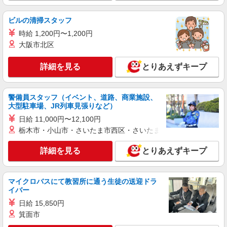
営業所】福島県本宮市 【北東北営業所】岩手県紫
波郡矢巾町 【京都営業所】京都府京都市伏見区
ビルの清掃スタッフ
【兵庫営業所】兵庫県神戸市西区 【和歌山営業
派遣社員
所】和歌山県和歌山市 ※一部車通勤可能な拠点ご
株式会社東海道シグマ
時給 1,200円〜1,200円
ざいます。（ご相談いただければと思います。）
大型検診車の運転ドライバ―
大阪市北区
※転勤については面接時に企業様より転勤可否の
時給1200円 交通費規定支給
確認いただけます。
詳細を見る
とりあえずキープ
静岡県浜松市中央区三方原町
詳細を見る
キープ
警備員スタッフ（イベント、道路、商業施設、
大型駐車場、JR列車見張りなど）
アルバイト
パート
日給 11,000円〜12,100円
アクアクララ遠鉄 お水の配送スタッフ
栃木市・小山市・さいたま市西区・さいたま市岩槻区・久喜市・
お水ボトル・ウォーターサーバーの配達員
詳細を見る
研修期間中 ：時給1,183円 ★月収例
とりあえずキープ
189,2800円（8h×22日勤務） 研修終了後 ：時
給1,320円 ★月収例211,200円（8ｈ×22日勤
静岡県浜松市中央区流通元町12-2 遠鉄石油株
務） 入社後は先輩社員との同行研修を通じて業
マイクロバスにて教習所に通う生徒の送迎ドラ
式会社 本社
務を習得していただきます。 研修期間中は時給
イバー
1,183円、業務習得後に単独で会員様宅への訪問・
日給 15,850円
詳細を見る
キープ
運転業務を担当いただく段階から時給1,320円とな
箕面市
ります。 残業代は別途支給