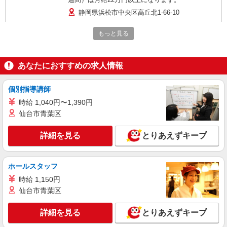
静岡県浜松市中央区高丘北1-66-10
もっと見る
詳細を見る
キープ
アルバイト
あなたにおすすめの求人情報
株式会社日東フルライン
コカ・コーラ商品のルート配送ドライバー
個別指導講師
時給1500円 【月収例】 週5日フルタイム勤務
の場合… 時給1500円×8h×20日 =月収約240,000円
時給 1,040円〜1,390円
仙台市青葉区
静岡県浜松市中央区高丘北1-66-10
詳細を見る
とりあえずキープ
詳細を見る
キープ
アルバイト
ホールスタッフ
株式会社日東フルライン
時給 1,150円
自動販売機補充を行うルート配送の横乗りスタ
仙台市青葉区
ッフ
時給1300円 ※交通費支給あり（社内規定あ
詳細を見る
とりあえずキープ
り）
静岡県浜松市中央区高丘北1-66-10