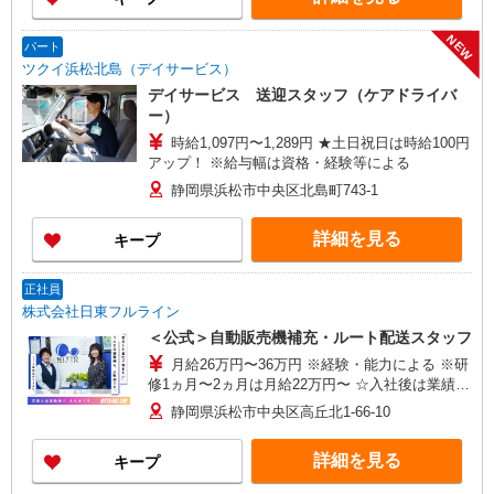
NEW
パート
ツクイ浜松北島（デイサービス）
デイサービス 送迎スタッフ（ケアドライバ
ー）
時給1,097円〜1,289円 ★土日祝日は時給100円
アップ！ ※給与幅は資格・経験等による
静岡県浜松市中央区北島町743-1
詳細を見る
キープ
正社員
株式会社日東フルライン
＜公式＞自動販売機補充・ルート配送スタッフ
月給26万円〜36万円 ※経験・能力による ※研
修1ヵ月〜2ヵ月は月給22万円〜 ☆入社後は業績に
よって加算可能
静岡県浜松市中央区高丘北1-66-10
詳細を見る
キープ