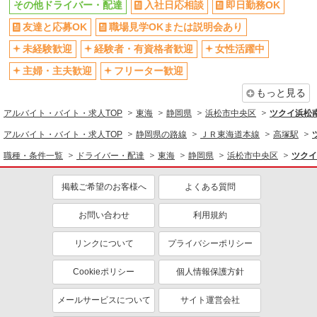
その他ドライバー・配達
入社日応相談
即日勤務OK
友達と応募OK
職場見学OKまたは説明会あり
未経験歓迎
経験者・有資格者歓迎
女性活躍中
主婦・主夫歓迎
フリーター歓迎
もっと見る
アルバイト・バイト・求人TOP
東海
静岡県
浜松市中央区
ツクイ浜松
アルバイト・バイト・求人TOP
静岡県の路線
ＪＲ東海道本線
高塚駅
職種・条件一覧
ドライバー・配達
東海
静岡県
浜松市中央区
ツクイ
掲載ご希望のお客様へ
よくある質問
お問い合わせ
利用規約
リンクについて
プライバシーポリシー
Cookieポリシー
個人情報保護方針
メールサービスについて
サイト運営会社