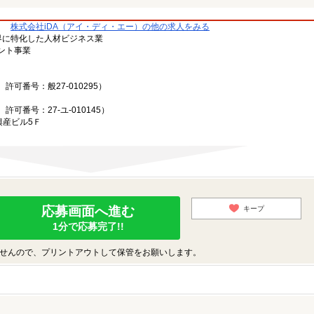
株式会社iDA（アイ・ディ・エー）の他の求人をみる
ン業界に特化した人材ビジネス業
ント事業
可番号：般27-010295）
可番号：27-ユ-010145）
興産ビル5Ｆ
応募画面へ進む
キープ
1分で応募完了!!
せんので、プリントアウトして保管をお願いします。