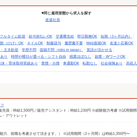
同じ雇用形態から求人を探す
派遣社員
フルタイム歓迎
給与前払いOK
交通費支給
即日勤務OK
短期（3ヶ月以内）
髭（ひげ）OK
ネイルOK
制服貸与
履歴書不要
Web面接OK
友達と応募OK
・主夫歓迎
学歴不問
国籍不問（jobs in japan）
英語が活かせる
用あり
時間や曜日が選べる・シフト自由
残業ほぼなし
副業・WワークOK
産休・育休取得実績あり
禁煙・分煙
車通勤OK
転勤なし
社会保険あり
高収入
ッフ
ム・アウトレット
、能力、前職を考慮させて頂きます。） ※試用期間（2ヶ月間）は時給1,350円〜