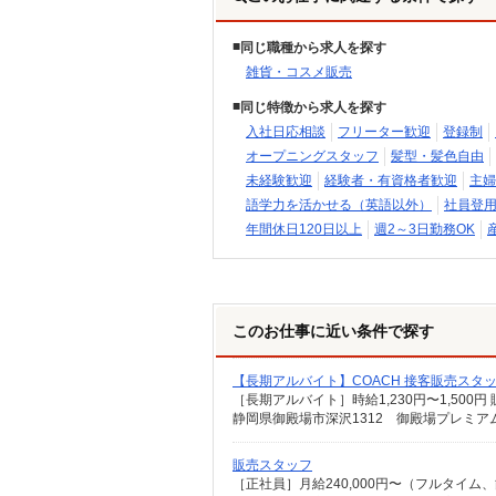
同じ職種から求人を探す
雑貨・コスメ販売
同じ特徴から求人を探す
入社日応相談
フリーター歓迎
登録制
オープニングスタッフ
髪型・髪色自由
未経験歓迎
経験者・有資格者歓迎
主婦
語学力を活かせる（英語以外）
社員登
年間休日120日以上
週2～3日勤務OK
このお仕事に近い条件で探す
【長期アルバイト】COACH 接客販売スタ
静岡県御殿場市深沢1312 御殿場プレミア
販売スタッフ
［正社員］月給240,000円〜（フルタイム