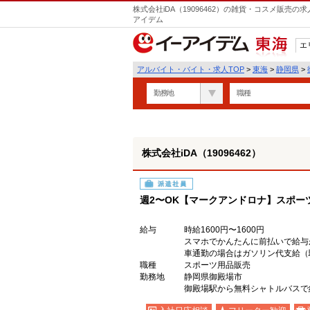
株式会社iDA（19096462）の雑貨・コスメ販売
アイデム
エ
東海
アルバイト・バイト・求人TOP
>
東海
>
静岡県
>
勤務地
職種
株式会社iDA（19096462）
派遣社員
週2〜OK【マークアンドロナ】スポー
給与
時給1600円〜1600円
スマホでかんたんに前払いで給与
車通勤の場合はガソリン代支給（
職種
スポーツ用品販売
勤務地
静岡県御殿場市
御殿場駅から無料シャトルバスで