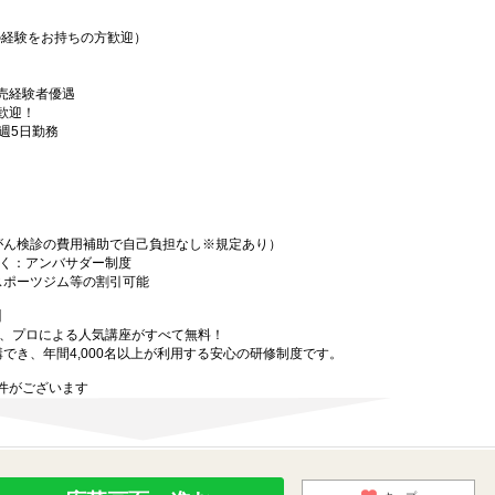
の経験をお持ちの方歓迎）
売経験者優遇
歓迎！
週5日勤務
がん検診の費用補助で自己負担なし※規定あり）
働く：アンバサダー制度
スポーツジム等の割引可能
】
で、プロによる人気講座がすべて無料！
講でき、年間4,000名以上が利用する安心の研修制度です。
件がございます