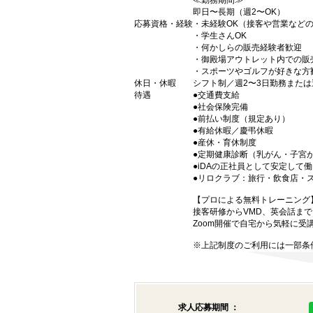
≪勤務期間≫
即日〜長期（週2〜OK）
応募資格・経験
・未経験OK（接客や営業など
・学生さんOK
・何かしらの販売経験者歓迎
・御殿場アウトレット内での販
・スポーツやゴルフが好きな方
休日・休暇
シフト制／週2〜3日勤務または
待遇
●交通費支給
●社会保険完備
●前払い制度（規定あり）
●有給休暇／慶弔休暇
●産休・育休制度
●定期健康診断（乳がん・子宮
●iDAの正社員として安定して
●リロクラブ：旅行・飲食店・
【プロによる無料トレーニング
接客研修からVMD、英会話ま
Zoom開催で自宅から気軽に受
※上記制度のご利用には一部条
求人応募期間 ：