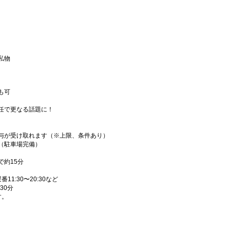
私物
も可
任で更なる話題に！
与が受け取れます（※上限、条件あり）
（駐車場完備）
で約15分
番11:30〜20:30など
30分
す。