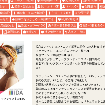
登録制
フルタイム歓迎
給与前払いOK
交通費支給
即日勤務OK
タッフ
髪型・髪色自由
髭（ひげ）OK
ネイルOK
制服貸与
経験歓迎
経験者・有資格者歓迎
主婦・主夫歓迎
学歴不問
かせる
語学力を活かせる（英語以外）
社員登用あり
残業ほぼなし
副業・WワークOK
年間休日120日以上
週2～3日勤務OK
煙
車通勤OK
転勤なし
社会保険あり
高収入・高額
iDAはファッション・コスメ業界に特化した人材会社
ファッション・コスメ求人ブランド数NO1、
取引ブランド実績数5000以上。
外資系ラグジュアリーブランド・コスメ・国内外の
有名アパレルブランドでの様々なお仕事を御紹介して
ます
ファッション・コスメの研修に特化した「iDAカレッ
販売や美容、PRなど、各分野に特化した
5種類の講座でスキルアップを図ることができます。
興味はあるけれどファッション・コスメ業界が初めて
どのように始めたら良いか分からない方、
販売スキルに磨きをかけたい現職の方、
ップクラス】のiDA
様々なご要望にお応えできる幅広いカリキュラムをご