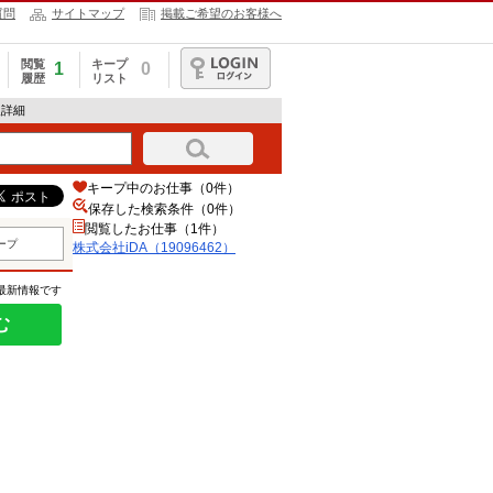
質問
サイトマップ
掲載ご希望のお客様へ
閲覧
キープ
1
0
履歴
リスト
ログイン
報詳細
キープ中のお仕事（0件）
保存した検索条件（
0
件）
閲覧したお仕事（1件）
ープ
株式会社iDA（19096462）
の最新情報です
む