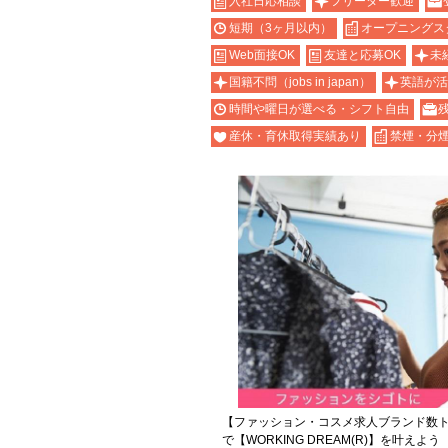
入社日応相談
フリーター歓迎
短期（3ヶ月以内）
オープニングス
Web面接OK
友達と応募OK
未
国籍不問（jobs in japan）
英語が活
時間や曜日が選べる・シフト自由
産休・育休取得実績あり
禁煙・分
【ファッション・コスメ求人ブランド数ト
で【WORKING DREAM(R)】を叶えよう