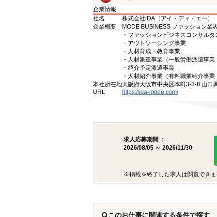
企業情報
社名
株式会社iDA（アイ・ディ・エー）
企業概要
MODE BUSINESS ファッショ
・ファッションビジネスコンサルタ
・アウトソーシング事業
・人材育成・教育事業
・人材派遣事業（一般労働派遣事業 許
・紹介予定派遣事業
・人材紹介事業（有料職業紹介事業 許
本社所在地
大阪府大阪市中央区本町3-3-8 山口
URL
https://ida-mode.com/
求人応募期間 ：
2026/08/05 ～ 2026/11/30
※掲載を終了した求人は閲覧できま
このお仕事に関連する条件で探す