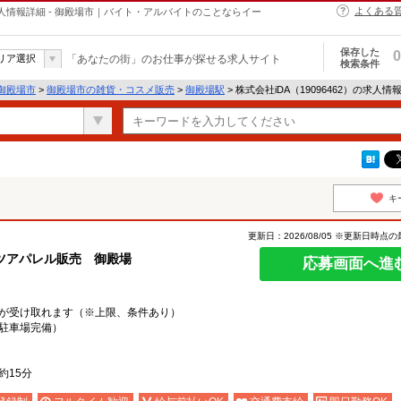
よくある
の求人情報詳細 - 御殿場市｜バイト・アルバイトのことならイー
保存した
0
リア選択
「あなたの街」のお仕事が探せる求人サイト
検索条件
御殿場市
>
御殿場市の雑貨・コスメ販売
>
御殿場駅
> 株式会社iDA（19096462）の求人情
キ
更新日：2026/08/05 ※更新日時点
ツアパレル販売 御殿場
応募画面へ進
が受け取れます（※上限、条件あり）
駐車場完備）
約15分