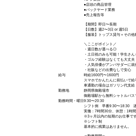
●店頭の商品管理
●バックヤード業務
●売上報告等
【期間】即日〜長期
【日数】週2〜3日 or 週5日
【服装】トップス貸与＋その他
＼ここがポイント／
・週日数が選べる◎
・土日祝のみも可能！学生さん
・ゴルフ経験はなくても大丈夫
・人気俳優がアンバサダーに就
・社販などの出費なしで安心
給与
時給1600円〜1600円
スマホでかんたんに前払いで給
車通勤の場合はガソリン代支給
勤務地
静岡県御殿場市
御殿場駅から無料シャトルバス
勤務時間・曜日
9:30〜20:30
シフト例 早番9:30〜18:30 遅
実働：7時間30分、休憩：1時間
※3ヶ月以内の短期のお仕事で
※シフト制
基本的に残業はありません。