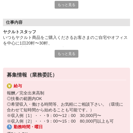
もっと見る
そんなことは一切ありません。
ただ、お客様を飽きさせないために商品を替えたり、
自分のモチベーションを高めるために目標を設定するなど、
みなさん個々に工夫はされています。
仕事内容
仕事を楽しめるか、やりがいにつなげられるか、
ヤクルトスタッフ
自分スタイルで取り組めるのが、この仕事の魅力なんですよね。
いつもヤクルト商品をご購入くださるお客さまのご自宅やオフィス
を中心に1日20軒〜30軒、
〜先輩スタッフからメッセージ〜
ヤクルト商品をお届けするお仕事です。
最初は先輩や社員が同行してくれるので安心して始められます。
もっと見る
商品を通じてお客さまとふれあう楽しさ、健康的な生活にお役立ち
商品管理もチームでフォローし合えて、心強いですよ！
できる喜び。
ヤクルトスタッフのお仕事は、たくさんのヤリガイにあふれていま
す！
募集情報（業務委託）
〜ヤクルトスタッフの1日〜
給与
2児の母として仕事と家庭の両立をしているHさん。
報酬／完全出来高制
実際のワークスタイルを、一例としてご紹介いたします！
◎扶養の範囲内OK
※時間は地域によって異なります。
◎希望収入・働ける時間等、お気軽にご相談下さい。（環境に
8:20 宅配センターに到着、お届けの準備
合わせて短時間から始めることも可能です。）
8:30 朝礼が終わったら出発
※収入例［1］・・・9：00〜12：00 30,000円〜
13:00 お届け修了、翌日準備、集計作業
※収入例［2］・・・9：00〜15：00 80,000円以上も可
14:30お仕事修了
勤務時間・曜日