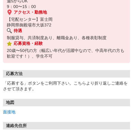
☆ココがPoint☆
週5からOK
・家事・夕食の支度なども余裕をもってできます！
9：00〜15：00
アクセス・勤務地
【宅配センター】富士岡
静岡県御殿場市大坂372
待遇
制服貸与、共済制度あり、離職金あり、各種表彰制度
応募資格・経験
20歳〜50代の方（幅広い年代が活躍中なので、中高年代の方も
歓迎です！）、学生不可
応募方法
「応募する」ボタンをご利用下さい。こちらより折り返しご連絡を
させて頂きます。
地図
面接地
連絡先住所