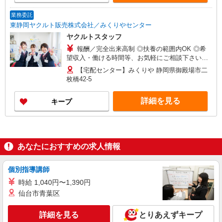
業務委託
東静岡ヤクルト販売株式会社／みくりやセンター
ヤクルトスタッフ
報酬／完全出来高制 ◎扶養の範囲内OK ◎希
望収入・働ける時間等、お気軽にご相談下さい。
（環境に合わせて短時間から始めることも可能で
【宅配センター】みくりや 静岡県御殿場市二
す。） ※収入例［1］・・・9：00〜12：00
枚橋42-5
30,000円〜 ※収入例［2］・・・9：00〜15：00
80,000円以上も可
詳細を見る
キープ
あなたにおすすめの求人情報
個別指導講師
時給 1,040円〜1,390円
仙台市青葉区
詳細を見る
とりあえずキープ