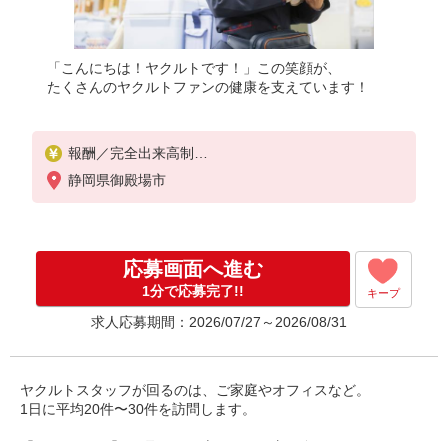
「こんにちは！ヤクルトです！」この笑顔が、
たくさんのヤクルトファンの健康を支えています！
報酬／完全出来高制
◎扶養の範囲内OK
静岡県御殿場市
◎希望収入・働ける時間等、お気軽にご相談下さい
。（環境に合わせて短時間から始めることも可能で
す。）
※収入例［1］・・・9：00〜12：00 30,000円〜
応募画面へ進む
※収入例［2］・・・9：00〜15：00 80,000円以上
も可
1分で応募完了!!
キープ
求人応募期間：2026/07/27～2026/08/31
ヤクルトスタッフが回るのは、ご家庭やオフィスなど。
1日に平均20件〜30件を訪問します。
「ノルマ」や「買い取り」を心配される方も多いのですが、