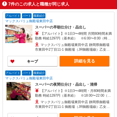
7
件のこの求人と職種が同じ求人
アルバイト
パート
職業紹介
マックスバリュ御殿場東田中店
スーパーの早朝仕分け・品出し
【アルバイト】※1日3〜4時間 月間80時間未満
勤務 時給1297円（基本給） ※6:00〜8:00（時給
1347円） 日祝 時給100円UP 【契約期間】 試
マックスバリュ御殿場東田中店 静岡県御殿場
用期間3カ月後、6カ月ごと更新 ※試用期間中も条
市東田中2丁目11-1 御殿場（JR御殿場線）乙女口
件は同じです
（約11分）,南御殿場（JR御殿場線）（約45分）,
足柄（静岡県）（JR御殿場線）（約74分）
詳細を見る
キープ
アルバイト
パート
職業紹介
マックスバリュ御殿場東田中店
スーパーの夜間仕分け・品出し・清掃
【アルバイト】※1日3〜4時間・月80時間未満
勤務 時給1297円（基本給） ※18:00〜22:00（時
給1347円） ※22:00以降（時給1550円以上） 日
マックスバリュ御殿場東田中店 静岡県御殿場
祝 時給100円UP 【契約期間】 試用期間3カ月
市東田中2丁目11-1 御殿場（JR御殿場線）乙女口
後、6カ月ごと更新 ※試用期間中も条件は同じで
（約11分）,南御殿場（JR御殿場線）（約45分）,
す
足柄（静岡県）（JR御殿場線）（約74分）