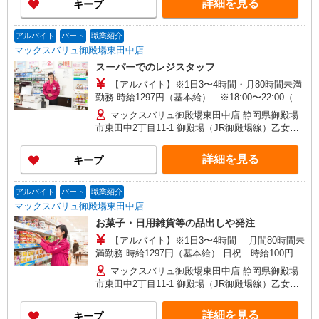
詳細を見る
キープ
アルバイト
パート
職業紹介
マックスバリュ御殿場東田中店
スーパーでのレジスタッフ
【アルバイト】※1日3〜4時間・月80時間未満
勤務 時給1297円（基本給） ※18:00〜22:00（時
給1347円） ※22:00以降（時給1550円以上） 日
マックスバリュ御殿場東田中店 静岡県御殿場
祝 時給100円UP 【契約期間】 試用期間3カ月
市東田中2丁目11-1 御殿場（JR御殿場線）乙女口
後、6カ月ごと更新 ※試用期間中も条件は同じで
（約11分）,南御殿場（JR御殿場線）（約45分）,
す
足柄（静岡県）（JR御殿場線）（約74分）
詳細を見る
キープ
アルバイト
パート
職業紹介
マックスバリュ御殿場東田中店
お菓子・日用雑貨等の品出しや発注
【アルバイト】※1日3〜4時間 月間80時間未
満勤務 時給1297円（基本給） 日祝 時給100円
UP 【契約期間】 試用期間3カ月後、6カ月ごと
マックスバリュ御殿場東田中店 静岡県御殿場
更新 ※試用期間中も条件は同じです
市東田中2丁目11-1 御殿場（JR御殿場線）乙女口
（約11分）,南御殿場（JR御殿場線）（約45分）,
足柄（静岡県）（JR御殿場線）（約74分）
詳細を見る
キープ