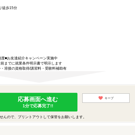
徒歩15分
金
制度■お友達紹介キャンペーン実施中
業前までに就業条件明示書で明示します
掛・溶接の資格取得/講習料・受験料補助有
応募画面へ進む
キープ
1分で応募完了!!
せんので、プリントアウトして保管をお願いします。