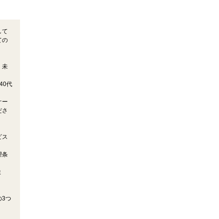
して
ての
。未
40代
ケー
ださ
ビス
望条
ま
3つ