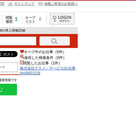
質問
サイトマップ
掲載ご希望のお客様へ
閲覧
キープ
1
0
履歴
リスト
ログイン
118の求人情報詳細
キープ中のお仕事（0件）
保存した検索条件（
0
件）
閲覧したお仕事（1件）
ープ
株式会社テクノ・サービス/お仕事
No/0821118
の最新情報です
む