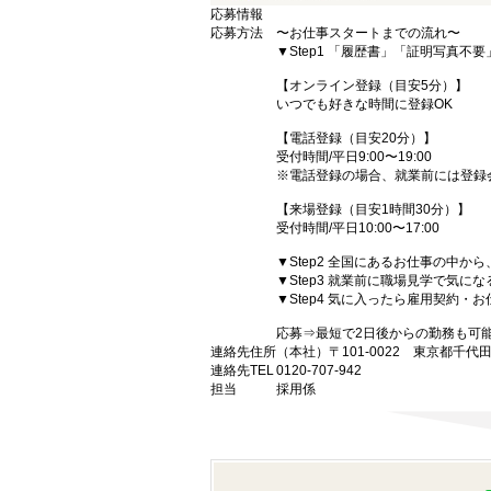
応募情報
応募方法
〜お仕事スタートまでの流れ〜
▼Step1 「履歴書」「証明写真不
【オンライン登録（目安5分）】
いつでも好きな時間に登録OK
【電話登録（目安20分）】
受付時間/平日9:00〜19:00
※電話登録の場合、就業前には登録
【来場登録（目安1時間30分）】
受付時間/平日10:00〜17:00
▼Step2 全国にあるお仕事の中
▼Step3 就業前に職場見学で気に
▼Step4 気に入ったら雇用契約・
応募⇒最短で2日後からの勤務も可
連絡先住所
（本社）〒101-0022 東京都千代
連絡先TEL
0120-707-942
担当
採用係