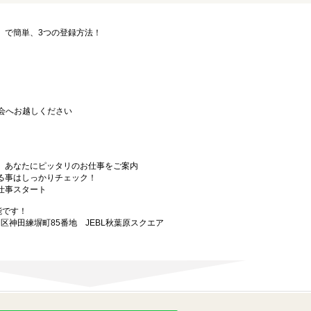
要」で簡単、3つの登録方法！
会へお越しください
から、あなたにピッタリのお仕事をご案内
なる事はしっかりチェック！
お仕事スタート
能です！
田区神田練塀町85番地 JEBL秋葉原スクエア