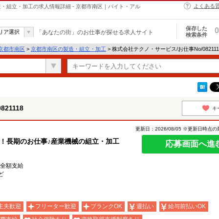
よくある
の製造・組立・加工の求人情報詳細 - 京都市南区｜バイト・アル
保存した
0
リア選択
「あなたの街」のお仕事が探せる求人サイト
検索条件
京都市南区
>
京都市南区の製造・組立・加工
> 株式会社テクノ・サービス/お仕事No/0821
21118
キ
更新日：2026/08/05 ※更新日時点
！長期のお仕事♪産業機械の組立・加工
応募画面へ進
費全額支給
ど
主夫歓迎
フリーター歓迎
ブランクOK
週払い
給与前払いOK