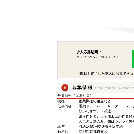
求人応募期間 ：
2026/08/05 ～ 2026/08/31
※掲載を終了した求人は閲覧できま
募集情報（派遣社員）
職種
産業機械の組立など
仕事内容
電動ドライバー・サンダー・レン
願いします。（派遣）
組立作業または金属加工の作業経
人気の日勤のみ。朝はウレシイ9
給与
時給1450円交通費全額支給
勤務地
京都府京都市南区