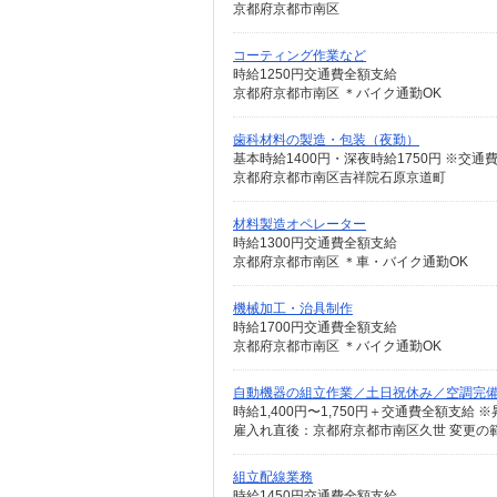
京都府京都市南区
コーティング作業など
時給1250円交通費全額支給
京都府京都市南区 ＊バイク通勤OK
歯科材料の製造・包装（夜勤）
基本時給1400円・深夜時給1750円 ※交通
京都府京都市南区吉祥院石原京道町
材料製造オペレーター
時給1300円交通費全額支給
京都府京都市南区 ＊車・バイク通勤OK
機械加工・治具制作
時給1700円交通費全額支給
京都府京都市南区 ＊バイク通勤OK
自動機器の組立作業／土日祝休み／空調完
雇入れ直後：京都府京都市南区久世 変更の
組立配線業務
時給1450円交通費全額支給