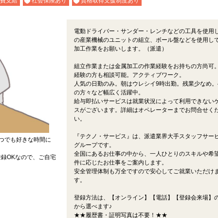
費支給
社会保険あり
資格取得支援制度あり
電動ドライバー・サンダー・レンチなどの工具を使用
の産業機械のユニットの組立、ボール盤などを使用し
加工作業をお願いします。（派遣）
組立作業または金属加工の作業経験をお持ちの方尚可
経験の方も相談可能。アクティブワーク。
人気の日勤のみ。朝はウレシイ9時出勤。残業少なめ。
の方々など幅広く活躍中。
給与即払いサービスは就業状況によって利用できない
スがございます。詳細はオペレーターまでお問合せく
い。
『テクノ・サービス』は、派遣業界大手スタッフサー
つでも好きな時間に
グループです。
全国にあるお仕事の中から、一人ひとりのスキルや希
録OKなので、ご自宅
件に応じたお仕事をご案内します。
安全管理体制も万全ですので安心してご就業いただけ
す。
登録方法は、【オンライン】【電話】【登録会来場】の
から選べます♪
★★履歴書・証明写真は不要！★★