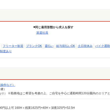
同じ雇用形態から求人を探す
派遣社員
フリーター歓迎
ブランクOK
週払い
給与前払いOK
土日祝休み
バイク通勤
制度あり
械操作など）
考慮）
0円以上可 160H＋残業1625円×40H＋深夜325円×52.5H