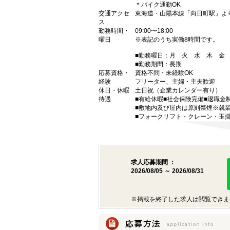
＊バイク通勤OK
交通アクセ
東海道・山陽本線「向日町駅」より
ス
勤務時間・
09:00〜18:00
曜日
※表記のうち実働8時間です。
■勤務曜日：月 火 水 木 
■勤務期間：長期
応募資格・
資格不問・未経験OK
経験
フリーター、主婦・主夫歓迎
休日・休暇
土日祝（企業カレンダー有り）
待遇
■有給休暇■社会保険完備■退職金
■敷地内及び屋内は原則禁煙※就
■フォークリフト・クレーン・玉
求人応募期間 ：
2026/08/05 ～ 2026/08/31
※掲載を終了した求人は閲覧できま