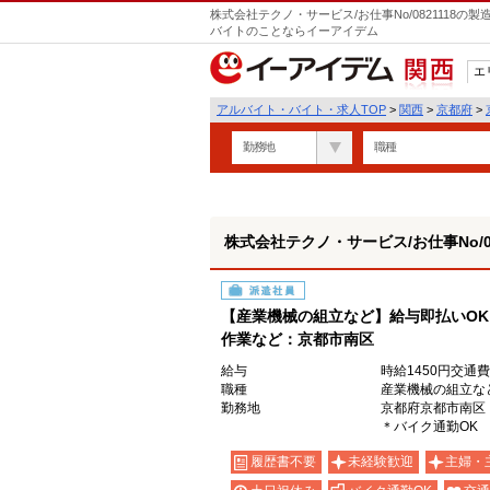
株式会社テクノ・サービス/お仕事No/0821118
バイトのことならイーアイデム
エ
関西
アルバイト・バイト・求人TOP
>
関西
>
京都府
>
勤務地
職種
株式会社テクノ・サービス/お仕事No/08
派遣社員
【産業機械の組立など】給与即払いOK
作業など：京都市南区
給与
時給1450円交通
職種
産業機械の組立な
勤務地
京都府京都市南区
＊バイク通勤OK
履歴書不要
未経験歓迎
主婦・