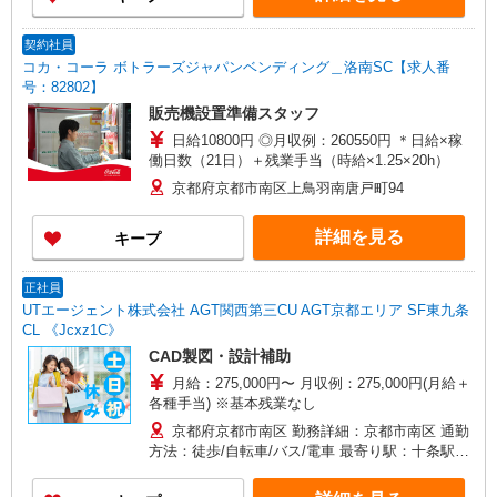
契約社員
コカ・コーラ ボトラーズジャパンベンディング＿洛南SC【求人番
号：82802】
販売機設置準備スタッフ
日給10800円 ◎月収例：260550円 ＊日給×稼
働日数（21日）＋残業手当（時給×1.25×20h）
京都府京都市南区上鳥羽南唐戸町94
詳細を見る
キープ
正社員
UTエージェント株式会社 AGT関西第三CU AGT京都エリア SF東九条
CL 《Jcxz1C》
CAD製図・設計補助
月給：275,000円〜 月収例：275,000円(月給＋
各種手当) ※基本残業なし
京都府京都市南区 勤務詳細：京都市南区 通勤
方法：徒歩/自転車/バス/電車 最寄り駅：十条駅か
ら徒歩3分