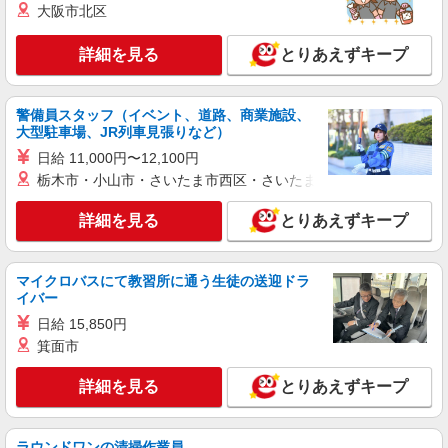
車通勤可≫
大阪市北区
詳細を見る
キープ
詳細を見る
とりあえずキープ
派遣社員
パーソルエクセルHRパートナーズ株式会社 テクニカルキャリアサポ
警備員スタッフ（イベント、道路、商業施設、
ート部/26-0408019
大型駐車場、JR列車見張りなど）
薬液調整を中心とした製造作業
日給 11,000円〜12,100円
時給1500円
栃木市・小山市・さいたま市西区・さいたま市岩槻区・久喜市・
京都府京都市南区／最寄駅：西大路駅、西京極
駅 バイク・自転車通勤可
詳細を見る
とりあえずキープ
詳細を見る
キープ
マイクロバスにて教習所に通う生徒の送迎ドラ
派遣社員
イバー
パーソルエクセルHRパートナーズ株式会社
日給 15,850円
洗車業務
箕面市
時給1,450円 ※当社規定あり
詳細を見る
とりあえずキープ
京都府京都市南区／最寄駅：上鳥羽口駅、竹田
（京都府）駅 ★自転車・バイク・車通勤OK★ ≪
車通勤可≫
ラウンドワンの清掃作業員