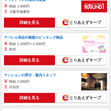
詳細を見る
キープ
時給 1,400円
大阪市城東区
派遣社員
パーソルエクセルHRパートナーズ株式会社
詳細を見る
とりあえずキープ
洗車のオシゴト
時給1,450円 ※当社規定あり
京都府京都市南区／最寄駅：上鳥羽口駅、竹田
アパレル用品や雑貨のピッキング検品
（京都府）駅 ★自転車・バイク・車通勤OK★ ≪
時給 1,200円〜1,500円
車通勤可≫
柏市
詳細を見る
キープ
詳細を見る
とりあえずキープ
アルバイト
イオンスタイル京都桂川
総合スーパーの学生アルバイト（レジ・品出し
マンションの受付・案内スタッフ
など）
時給 2,000円
時給1,170円 ★22:00以降は深夜割増有
渋谷区
京都府京都市南区久世高田町376-1
詳細を見る
とりあえずキープ
詳細を見る
キープ