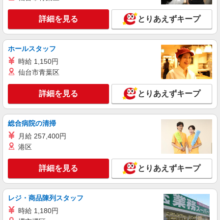
株式会社テクノ・サービス/お仕事No/0830408
詳細を見る
とりあえずキープ
洗浄・塗装作業など
時給1500円交通費全額支給
京都府京都市南区 ＊車・バイク通勤OK
ホールスタッフ
時給 1,150円
詳細を見る
キープ
仙台市青葉区
派遣社員
詳細を見る
とりあえずキープ
パーソルエクセルHRパートナーズ株式会社
ピッキングやデータ入力などのお仕事
総合病院の清掃
時給1,400円 ※当社規定あり
月給 257,400円
京都府京都市南区／最寄駅：竹田（京都府）駅
★自転車・バイク・車通勤OK！バス停『鳥羽大橋
港区
北詰』スグ★ ≪車通勤可≫
詳細を見る
キープ
詳細を見る
とりあえずキープ
派遣社員
レジ・商品陳列スタッフ
株式会社オファー
時給 1,180円
物流倉庫内の事務＆軽作業