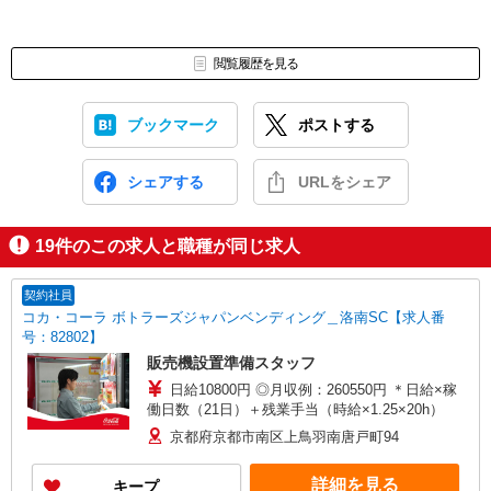
閲覧履歴を見る
ブックマーク
ポストする
シェアする
URLをシェア
19
件のこの求人と職種が同じ求人
契約社員
コカ・コーラ ボトラーズジャパンベンディング＿洛南SC【求人番
号：82802】
販売機設置準備スタッフ
日給10800円 ◎月収例：260550円 ＊日給×稼
働日数（21日）＋残業手当（時給×1.25×20h）
京都府京都市南区上鳥羽南唐戸町94
詳細を見る
キープ