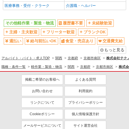
医療事務・受付・クラーク
介護職・ヘルパー
その他軽作業・製造・物流
履歴書不要
未経験歓迎
主婦・主夫歓迎
フリーター歓迎
ブランクOK
週払い
給与前払いOK
食堂・売店あり
交通費支給
もっと見る
アルバイト・バイト・求人TOP
関西
京都府
京都市南区
株式会社テクノ
職種・条件一覧
軽作業・製造・物流
関西
京都府
京都市南区
株式会
掲載ご希望のお客様へ
よくある質問
お問い合わせ
利用規約
リンクについて
プライバシーポリシー
Cookieポリシー
個人情報保護方針
メールサービスについて
サイト運営会社