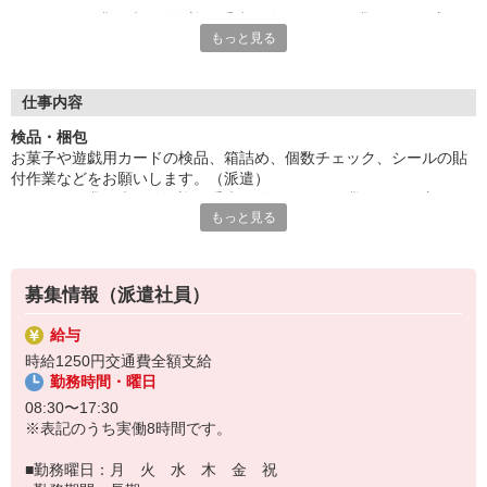
もくもく作業！未経験歓迎 手先を使う細かい作業が好きな方に
もっと見る
オススメ。モクモク作業。
人気の日勤のみ。残業ありで稼げます。20-30代活躍中の職場で
す。
【キャンペーン】お友達紹介でデジタルギフト3000円分プレゼ
仕事内容
ント（規定有）、履歴書不要、まずはお問い合わせ願います。
検品・梱包
お菓子や遊戯用カードの検品、箱詰め、個数チェック、シールの貼
『テクノ・サービス』は、派遣業界大手スタッフサービスグルー
付作業などをお願いします。（派遣）
プです。
もくもく作業！未経験歓迎 手先を使う細かい作業が好きな方にオ
全国にあるお仕事の中から、一人ひとりのスキルや希望条件に応
もっと見る
ススメ。モクモク作業。
じたお仕事をご案内します。
人気の日勤のみ。残業ありで稼げます。20-30代活躍中の職場で
安全管理体制も万全ですので安心してご就業いただけます。
す。
＊簡単作業です
登録方法は、【オンライン】【電話】【登録会来場】の3つから
募集情報（派遣社員）
選べます♪
★★履歴書・証明写真は不要！★★
給与
また、ご登録済の方はお仕事の紹介がスムーズです。
時給1250円交通費全額支給
ご応募お待ちしています。
勤務時間・曜日
08:30〜17:30
※表記のうち実働8時間です。
■勤務曜日：月 火 水 木 金 祝