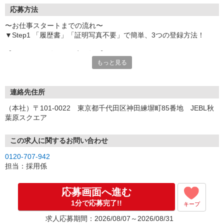
応募方法
〜お仕事スタートまでの流れ〜
▼Step1 「履歴書」「証明写真不要」で簡単、3つの登録方法！
【オンライン登録（目安5分）】
もっと見る
いつでも好きな時間に登録OK
【電話登録（目安20分）】
受付時間/平日9:00〜19:00
連絡先住所
※電話登録の場合、就業前には登録会へお越しください
（本社）〒101-0022 東京都千代田区神田練塀町85番地 JEBL秋
葉原スクエア
【来場登録（目安1時間30分）】
受付時間/平日10:00〜17:00
この求人に関するお問い合わせ
▼Step2 全国にあるお仕事の中から、あなたにピッタリのお仕事を
0120-707-942
ご案内
担当：採用係
▼Step3 就業前に職場見学で気になる事はしっかりチェック！
▼Step4 気に入ったら雇用契約・お仕事スタート
応募画面へ進む
応募⇒最短で2日後からの勤務も可能です！
1分で応募完了!!
キープ
求人応募期間：2026/08/07～2026/08/31