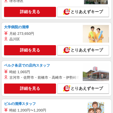
堺市堺区
時給1300円
京都市南区
詳細を見る
とりあえずキープ
詳細を見る
キープ
大学病院の清掃
派遣社員
月給 273,650円
パーソルエクセルHRパートナーズ株式会社
品川区
分析サポートや事務サポート
時給1,350円 ※当社規定あり
詳細を見る
とりあえずキープ
京都府京都市南区／最寄駅：桂川（京都府）
駅、上鳥羽口駅 ★自転車・バイク・車通勤OK！
バス停『吉祥院池田町』スグ★ ≪車通勤可≫
ベルク各店での店内スタッフ
詳細を見る
キープ
時給 1,065円
古河市・佐野市・前橋市・高崎市・伊勢崎市・太田市・館林市・
派遣社員
パーソルエクセルHRパートナーズ株式会社
詳細を見る
とりあえずキープ
洗車のオシゴト
時給1,450円 ※当社規定あり
ビルの清掃スタッフ
京都府京都市南区／最寄駅：上鳥羽口駅、竹田
（京都府）駅 ★自転車・バイク・車通勤OK★ ≪
時給 1,200円〜1,200円