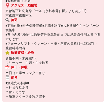
■勤務期間：長期
アクセス・勤務地
京都地下鉄烏丸線「十条［京都市営］駅」より徒歩3分
京都府京都市南区
待遇
■有給休暇■社会保険完備■退職金制度■お友達紹介キャンペーン
実施中
■敷地内及び屋内は原則禁煙※就業前までに就業条件明示書で明
示します
■フォークリフト・クレーン・玉掛・溶接の資格取得/講習料・
受験料補助有
応募資格・経験
資格不問・未経験OK
フリーター、主婦・主夫歓迎
休日・休暇
土日（企業カレンダー有り）
備考
■派遣先の特徴■
＊社員食堂あり
＊駅チカです
＊派遣スタッフ多数活躍中