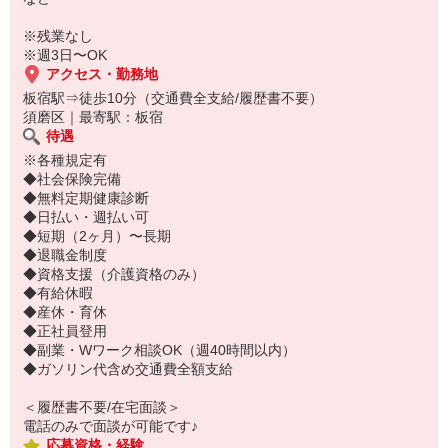
ご応募お待ちしております◎
※残業なし
※週3日〜OK
アクセス・勤務地
板宿駅⇒徒歩10分（交通費全支給/履歴書不要）
須磨区｜最寄駅：板宿
待遇
※各種規定有
◆社会保険完備
◆無料定期健康診断
◆日払い・週払い可
◆短期（2ヶ月）〜長期
◆退職金制度
◆資格支援（介護資格のみ）
◆有給休暇
◆産休・育休
◆正社員登用
◆副業・Wワーク相談OK（週40時間以内）
◆ガソリン代含め交通費全額支給
＜履歴書不要/在宅面談＞
電話のみで面談が可能です♪
応募資格・経験