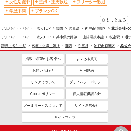
女性活躍中
主婦・主夫歓迎
フリーター歓迎
資格取得支援制度あり
学歴不問
ブランクOK
同じ職種から求人を探す
もっと見る
医療・介護・福祉
アルバイト・バイト・求人TOP
関西
兵庫県
神戸市須磨区
株式会社kotr
介護職・ヘルパー
アルバイト・バイト・求人TOP
兵庫県の路線
山陽電鉄本線
板宿駅
株式
同じ特徴から求人を探す
職種・条件一覧
医療・介護・福祉
関西
兵庫県
神戸市須磨区
株式会社
未経験歓迎
ミドル（40代～）活躍中
掲載ご希望のお客様へ
よくある質問
ボーナス・賞与あり
車通勤OK
交通費支給
お問い合わせ
社会保険あり
利用規約
産休・育休取得実績あり
リンクについて
プライバシーポリシー
Cookieポリシー
個人情報保護方針
メールサービスについて
サイト運営会社
サイトマップ