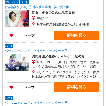
アルバイト
パート
社会福祉法人神戸聖隷福祉事業団 神戸愛生園
朝食・夕食のみの生活支援員
時給1,216円
兵庫県神戸市須磨区友が丘1丁目1番地
詳細を見る
キープ
パート
パナソニック エイジフリーケアセンター神戸
訪問介護／登録ヘルパー／日勤のみ
時給1,524円〜2,095円 ※経験・能力・資格等
による 介護福祉士 時給1,587円〜2,095円 実務者
研修 時給1,524円〜2,032円 初任者研修 時給1,524
パナソニック エイジフリーケアセンター神戸
円〜2,032円 ※インセンティブ制度有あり（社内
兵庫県神戸市須磨区南町3-3-20 ハイツシー&シー
規定あり） ※一律処遇改善加算含む 〇時間外勤務
2F
手当 〇土日祝勤務手当 〇年末年始勤務手当
詳細を見る
キープ
パート
パナソニック エイジフリーケアセンター神戸