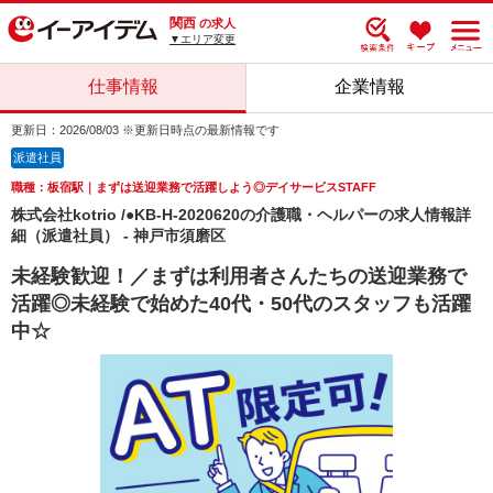
関西
の求人
▼エリア変更
仕事情報
企業情報
更新日：2026/08/03 ※更新日時点の最新情報です
派遣社員
職種：板宿駅｜まずは送迎業務で活躍しよう◎デイサービスSTAFF
株式会社kotrio /●KB-H-2020620の介護職・ヘルパーの求人情報詳
細（派遣社員） - 神戸市須磨区
未経験歓迎！／まずは利用者さんたちの送迎業務で
活躍◎未経験で始めた40代・50代のスタッフも活躍
中☆