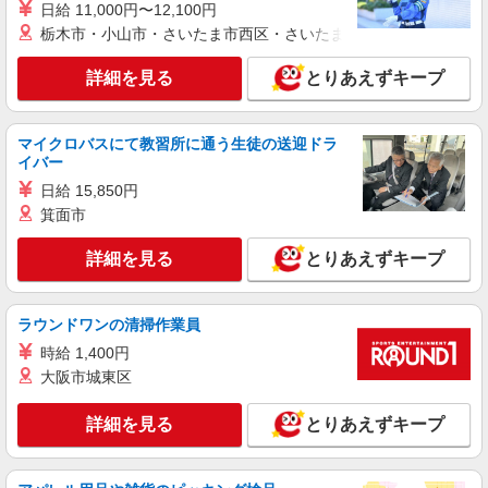
時給1,270円〜1,333円 ※経験・能力・資格等
日給 11,000円〜12,100円
による 介護福祉士 時給1,333円以上 実務者研修
栃木市・小山市・さいたま市西区・さいたま市岩槻区・久喜市・
時給1,270円以上 初任者研修 時給1,270円以上 ※
パナソニック エイジフリーケアセンター神戸
一律処遇改善加算含む 〇時間外勤務手当 〇土日祝
兵庫県神戸市須磨区南町3-3-20 ハイツシー&シー
詳細を見る
とりあえずキープ
勤務手当 〇年末年始勤務手当
2F
詳細を見る
キープ
マイクロバスにて教習所に通う生徒の送迎ドラ
イバー
パート
パナソニック エイジフリーケアセンター神戸
日給 15,850円
箕面市
訪問介護／登録ヘルパー／16-20時
時給1,524円〜2,095円 ※経験・能力・資格等
詳細を見る
とりあえずキープ
による 介護福祉士 時給1,587円〜2,095円 実務者
研修 時給1,524円〜2,032円 初任者研修 時給1,524
パナソニック エイジフリーケアセンター神戸
円〜2,032円 ※インセンティブ制度有あり（社内
兵庫県神戸市須磨区南町3-3-20 ハイツシー&シー
規定あり） ※一律処遇改善加算含む 〇時間外勤務
ラウンドワンの清掃作業員
2F
手当 〇土日祝勤務手当 〇年末年始勤務手当
時給 1,400円
詳細を見る
キープ
大阪市城東区
パート
詳細を見る
とりあえずキープ
パナソニック エイジフリーケアセンター神戸
訪問介護／介護職／AMのみ
時給1,270円〜1,333円 ※経験・能力・資格等