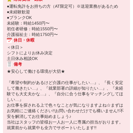
●運転免許をお持ちの方（AT限定可）※送迎業務があるため
●未経験歓迎
●ブランクOK
未経験：時給1450円〜
初任者研修：時給1550円〜
介護福祉士：時給1750円〜
休日・休暇
＜休日＞
シフトによりお休み決定
土日休み相談OK
備考
★安心して働ける環境が大切★
『希望や制約があるけど介護の仕事がしたい…』、『長く安定
して働きたい…』、『就業部署の詳細が知りたい…』、『未経
験でも大丈夫かな…』、『自分に合う仕事をマッチングしてほ
しい…』
お仕事を探される上で色々なことが気になりますよね☆まずは
お気軽にご連絡ください!!お問い合わせだけでも構いません!!不
安を解消してお仕事始めましょう♪
当社はスタッフの皆様お一人お一人に専属の担当がおります。
就業前から就業中も全力でサポートいたします!!