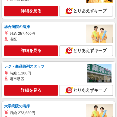
時給1,524円〜2,095円 ※経験・能力・資格等
詳細を見る
による 介護福祉士 時給1,587円〜2,095円 実務者
とりあえずキープ
研修 時給1,524円〜2,032円 初任者研修 時給1,524
パナソニック エイジフリーケアセンター神戸
円〜2,032円 ※インセンティブ制度有あり（社内
兵庫県神戸市須磨区南町3-3-20 ハイツシー&シー
規定あり） ※一律処遇改善加算含む 〇時間外勤務
総合病院の清掃
2F
手当 〇土日祝勤務手当 〇年末年始勤務手当
詳細を見る
月給 257,400円
キープ
港区
パート
詳細を見る
とりあえずキープ
デイサービス そよ風
デイサービス／介護職／パート
時給1,168円〜1,231円 ※経験・能力・資格等
レジ・商品陳列スタッフ
による 社会福祉士・介護福祉士 時給1,231円 その
他資格 時給1,168円
時給 1,180円
デイサービス そよ風 兵庫県神戸市須磨区大
堺市堺区
池町5-16-4
詳細を見る
とりあえずキープ
詳細を見る
キープ
パート
大学病院の清掃
パナソニック エイジフリーケアセンター神戸
月給 273,650円
訪問介護／登録ヘルパー／PMのみ