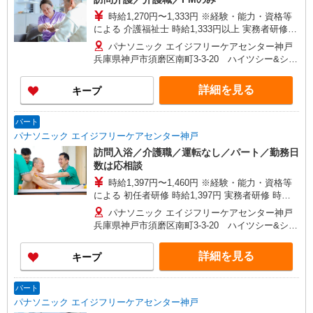
時給1,270円〜1,333円 ※経験・能力・資格等
による 介護福祉士 時給1,333円以上 実務者研修
時給1,270円以上 初任者研修 時給1,270円以上 ※
パナソニック エイジフリーケアセンター神戸
一律処遇改善加算含む 〇時間外勤務手当 〇土日祝
兵庫県神戸市須磨区南町3-3-20 ハイツシー&シー
勤務手当 〇年末年始勤務手当
2F
詳細を見る
キープ
パート
パナソニック エイジフリーケアセンター神戸
訪問入浴／介護職／運転なし／パート／勤務日
数は応相談
時給1,397円〜1,460円 ※経験・能力・資格等
による 初任者研修 時給1,397円 実務者研修 時給
1,397円 介護福祉士 時給1,460円 ※サービス提供8
パナソニック エイジフリーケアセンター神戸
件目以降〜1,000円/件 手当あり ※一律処遇改善加
兵庫県神戸市須磨区南町3-3-20 ハイツシー&シー
算含む 〇時間外勤務手当 〇土日祝勤務手当 〇無
2F
事故無違反表彰金 〇年末年始勤務手当
詳細を見る
キープ
パート
パナソニック エイジフリーケアセンター神戸