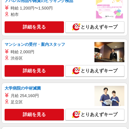
アパレル用品や雑貨のピッキング検品
による 介護福祉士 時給1,333円以上 実務者研修
時給 1,200円〜1,500円
時給1,270円以上 初任者研修 時給1,270円以上 ※
パナソニック エイジフリーケアセンター神戸
一律処遇改善加算含む 〇時間外勤務手当 〇土日祝
柏市
兵庫県神戸市須磨区南町3-3-20 ハイツシー&シー
勤務手当 〇年末年始勤務手当
2F
詳細を見る
とりあえずキープ
詳細を見る
キープ
パート
マンションの受付・案内スタッフ
パナソニック エイジフリーケアセンター神戸
時給 2,000円
訪問介護／登録ヘルパー／パート
渋谷区
時給1,524円〜2,095円 ※経験・能力・資格等
による 介護福祉士 時給1,587円〜2,095円 実務者
詳細を見る
とりあえずキープ
研修 時給1,524円〜2,032円 初任者研修 時給1,524
パナソニック エイジフリーケアセンター神戸
円〜2,032円 ※インセンティブ制度有あり（社内
兵庫県神戸市須磨区南町3-3-20 ハイツシー&シー
規定あり） ※一律処遇改善加算含む 〇時間外勤務
2F
手当 〇土日祝勤務手当 〇年末年始勤務手当
大学病院の中材滅菌
詳細を見る
キープ
月給 254,160円
足立区
パート
パナソニック エイジフリーケアセンター神戸
詳細を見る
とりあえずキープ
訪問介護／登録ヘルパー／AMのみ
時給1,524円〜2,095円 ※経験・能力・資格等