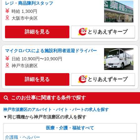
による 介護福祉士 時給1,587円〜2,095円 実務者
レジ・商品陳列スタッフ
研修 時給1,524円〜2,032円 初任者研修 時給1,524
パナソニック エイジフリーケアセンター神戸
時給 1,300円
円〜2,032円 ※インセンティブ制度有あり（社内
兵庫県神戸市須磨区南町3-3-20 ハイツシー&シー
規定あり） ※一律処遇改善加算含む 〇時間外勤務
大阪市中央区
2F
手当 〇土日祝勤務手当 〇年末年始勤務手当
詳細を見る
キープ
詳細を見る
とりあえずキープ
派遣社員
株式会社メディカル・ワン・アップ
マイクロバスによる施設利用者送迎ドライバー
介護職員
日給 10,900円〜10,900円
時給：1,300円〜 ※資格経験により変動あり
神戸市須磨区
兵庫県神戸市須磨区松風町
詳細を見る
とりあえずキープ
詳細を見る
キープ
このお仕事に関連する条件で探す
正社員
介護付有料老人ホーム ソラスト須磨ノ森/2880000002-018
神戸市須磨区のアルバイト・バイト・パートの求人を探す
介護職員（ヘルパー）（施設兼務）
同じ職種から神戸市須磨区の求人を探す
月給241,200円〜267,200円（経験・能力等に
よる） ＜給与補足＞介護福祉士資格保持者は月給
医療・介護・福祉すべて
267,200円〜 介護職員実務者研修（旧ヘルパー1
兵庫県神戸市須磨区多井畑出口19-1
介護職・ヘルパー
級/基礎研修）は月給251,200円〜