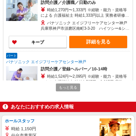
訪問介護／介護職／日勤のみ
時給1,270円〜1,333円 ※経験・能力・資格等
による 介護福祉士 時給1,333円以上 実務者研修
時給1,270円以上 初任者研修 時給1,270円以上 ※
パナソニック エイジフリーケアセンター神戸
一律処遇改善加算含む 〇時間外勤務手当 〇土日祝
兵庫県神戸市須磨区南町3-3-20 ハイツシー&シー
勤務手当 〇年末年始勤務手当
2F
詳細を見る
キープ
パート
パナソニック エイジフリーケアセンター神戸
訪問介護／登録ヘルパー／10-14時
時給1,524円〜2,095円 ※経験・能力・資格等
による 介護福祉士 時給1,587円〜2,095円 実務者
研修 時給1,524円〜2,032円 初任者研修 時給1,524
もっと見る
パナソニック エイジフリーケアセンター神戸
円〜2,032円 ※インセンティブ制度有あり（社内
兵庫県神戸市須磨区南町3-3-20 ハイツシー&シー
規定あり） ※一律処遇改善加算含む 〇時間外勤務
2F
手当 〇土日祝勤務手当 〇年末年始勤務手当
あなたにおすすめの求人情報
詳細を見る
キープ
ホールスタッフ
パート
パナソニック エイジフリーケアセンター神戸
時給 1,150円
仙台市青葉区
訪問介護／登録ヘルパー／遅出のみ