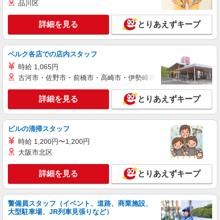
品川区
時給1,524円〜2,095円 ※経験・能力・資格等
による 介護福祉士 時給1,587円〜2,095円 実務者
詳細を見る
研修 時給1,524円〜2,032円 初任者研修 時給1,524
とりあえずキープ
パナソニック エイジフリーケアセンター神戸
円〜2,032円 ※インセンティブ制度有あり（社内
兵庫県神戸市須磨区南町3-3-20 ハイツシー&シー
規定あり） ※一律処遇改善加算含む 〇時間外勤務
2F
手当 〇土日祝勤務手当 〇年末年始勤務手当
ベルク各店での店内スタッフ
詳細を見る
キープ
時給 1,065円
古河市・佐野市・前橋市・高崎市・伊勢崎市・太田市・館林市・
パート
パナソニック エイジフリーケアセンター神戸
詳細を見る
とりあえずキープ
訪問介護／登録ヘルパー／早出のみ
時給1,524円〜2,095円 ※経験・能力・資格等
による 介護福祉士 時給1,587円〜2,095円 実務者
ビルの清掃スタッフ
研修 時給1,524円〜2,032円 初任者研修 時給1,524
パナソニック エイジフリーケアセンター神戸
円〜2,032円 ※インセンティブ制度有あり（社内
時給 1,200円〜1,200円
兵庫県神戸市須磨区南町3-3-20 ハイツシー&シー
規定あり） ※一律処遇改善加算含む 〇時間外勤務
大阪市北区
2F
手当 〇土日祝勤務手当 〇年末年始勤務手当
詳細を見る
キープ
詳細を見る
とりあえずキープ
パート
パナソニック エイジフリーケアセンター神戸
警備員スタッフ（イベント、道路、商業施設、
訪問介護／ヘルパー／パート
大型駐車場、JR列車見張りなど）