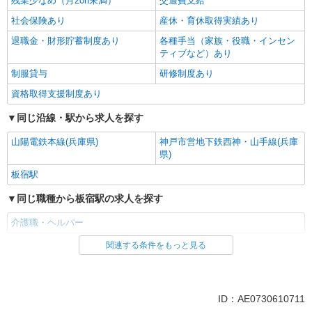
残業少なめ（月20h未満）
交通費支給
社会保険あり
産休・育休取得実績あり
退職金・財形貯蓄制度あり
各種手当（家族・役職・インセン
ティブなど）あり
制服貸与
研修制度あり
資格取得支援制度あり
同じ沿線・駅から求人を探す
山陽電鉄本線(兵庫県)
神戸市営地下鉄西神・山手線(兵庫
県)
板宿駅
同じ職種から板宿駅の求人を探す
介護職・ヘルパー
関連する条件をもっと見る
同じ雇用形態から板宿駅の求人を探す
派遣社員
同じ特徴から板宿駅の求人を探す
ID：AE0730610711