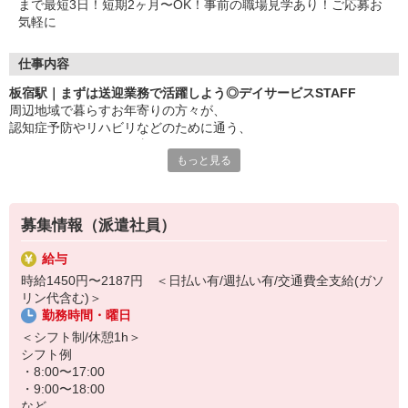
まで最短3日！短期2ヶ月〜OK！事前の職場見学あり！ご応募お
気軽に
仕事内容
板宿駅｜まずは送迎業務で活躍しよう◎デイサービスSTAFF
周辺地域で暮らすお年寄りの方々が、
認知症予防やリハビリなどのために通う、
デイサービスでのお仕事！
もっと見る
〜おもな仕事内容〜
・自動車による利用者さんの送迎
・食事や着替えなどの介助
募集情報（派遣社員）
・レクリエーションのサポート
など
給与
時給1450円〜2187円 ＜日払い有/週払い有/交通費全支給(ガソ
未経験大歓迎！まずは送迎業務でご活躍していただき、徐々に活躍
リン代含む)＞
の場を広げていただきます！
勤務時間・曜日
もちろん経験者も大歓迎◎サポート中心なので難しいことは特にあ
＜シフト制/休憩1h＞
りません♪
シフト例
・8:00〜17:00
「働くのは久しぶり…」というブランクがある方もOK！
・9:00〜18:00
など