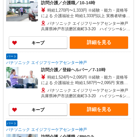
訪問介護／介護職／10-14時
時給1,270円〜1,333円 ※経験・能力・資格等
による 介護福祉士 時給1,333円以上 実務者研修
時給1,270円以上 初任者研修 時給1,270円以上 ※
パナソニック エイジフリーケアセンター神戸
一律処遇改善加算含む 〇時間外勤務手当 〇土日祝
兵庫県神戸市須磨区南町3-3-20 ハイツシー&シー
勤務手当 〇年末年始勤務手当
2F
詳細を見る
キープ
パート
パナソニック エイジフリーケアセンター神戸
訪問介護／登録ヘルパー／7-10時
時給1,524円〜2,095円 ※経験・能力・資格等
による 介護福祉士 時給1,587円〜2,095円 実務者
研修 時給1,524円〜2,032円 初任者研修 時給1,524
パナソニック エイジフリーケアセンター神戸
円〜2,032円 ※インセンティブ制度有あり（社内
兵庫県神戸市須磨区南町3-3-20 ハイツシー&シー
規定あり） ※一律処遇改善加算含む 〇時間外勤務
2F
手当 〇土日祝勤務手当 〇年末年始勤務手当
詳細を見る
キープ
パート
パナソニック エイジフリーケアセンター神戸
訪問介護／介護職／PMのみ