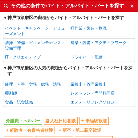
入社日応相談
未経験歓迎
その他の条件でバイト・アルバイト・パートを探す
経験者・有資格者歓迎
新卒・第二新卒歓迎
神戸市須磨区の職種からバイト・アルバイト・パートを探す
女性活躍中
主婦・主夫歓迎
イベント・キャンペーン・アミュ
軽作業・製造・物流
フリーター歓迎
学歴不問
ーズメント
ブランクOK
ミドル（40代～）活躍中
清掃・警備・ビルメンテナンス・
建築・設備・アクティブワーク
エルダー（50代～）活躍中
シニア（60代～）活躍中
設備管理
高収入・高額
ボーナス・賞与あり
IT・クリエイティブ
ドライバー・配達
昇給あり
完全週休2日制
神戸市須磨区の人気の職種からバイト・アルバイト・パートを探
す
フルタイム歓迎
禁煙・分煙
駅直結・駅チカ
車通勤OK
経理・人事・労務・総務・法務
栄養士・管理栄養士
バイク通勤OK
自転車通勤OK
薬剤師
レストラン・専門料理店
残業少なめ（月20h未満）
交通費支給
食品・試食販売
エステ・リフレクソロジー
社会保険あり
産休・育休取得実績あり
退職金・財形貯蓄制度あり
各種手当（家族・役職・インセン
介護職・ヘルパー
入社日応相談
未経験歓迎
ティブなど）あり
経験者・有資格者歓迎
新卒・第二新卒歓迎
制服貸与
研修制度あり