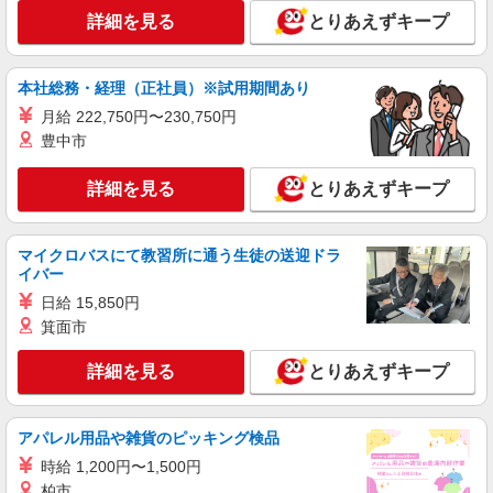
詳細を見る
とりあえずキープ
京都府京都市南区吉祥院石原上川原町1-2
詳細を見る
キープ
本社総務・経理（正社員）※試用期間あり
月給 222,750円〜230,750円
アルバイト
パート
豊中市
近畿自動車株式会社
一般事務スタッフ
詳細を見る
とりあえずキープ
時給1,122円〜
京都府京都市南区吉祥院新田弐ノ段町62
マイクロバスにて教習所に通う生徒の送迎ドラ
イバー
詳細を見る
キープ
日給 15,850円
箕面市
派遣社員
UTエージェント株式会社 AGT関西第三CU AGT京都エリア HF宮の東
詳細を見る
とりあえずキープ
CL 《Jczd1C》
入出荷・ピッキング
時給：1,280円〜 月収例：204,000円（時給
アパレル用品や雑貨のピッキング検品
×8H実働×20日稼働＋各種手当） ※基本残業なし
時給 1,200円〜1,500円
京都府京都市南区 勤務詳細：京都市南区 通勤
柏市
方法：徒歩/自転車/バス/電車/バイク 最寄り駅：西