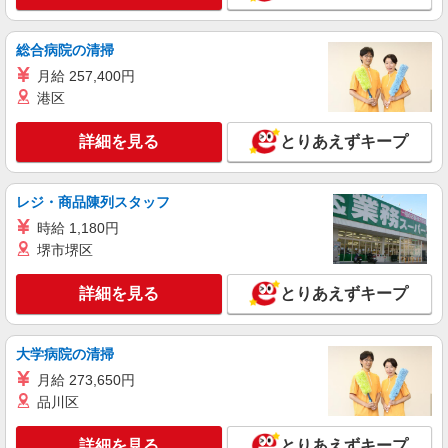
詳細を見る
キープ
総合病院の清掃
派遣社員
株式会社フロンティア
月給 257,400円
物流倉庫でのデータ入力と軽作業
港区
時給1,400円〜1,600円
詳細を見る
とりあえずキープ
京都市南区久世東土川町
詳細を見る
キープ
レジ・商品陳列スタッフ
時給 1,180円
派遣社員
堺市堺区
株式会社フロンティア
倉庫内でのガラス製品の包装作業
詳細を見る
とりあえずキープ
時給1,400円〜1,600円
京都市南区久世東土川町
大学病院の清掃
詳細を見る
キープ
月給 273,650円
品川区
アルバイト
パート
契約社員
株式会社関西丸和ロジスティクス
詳細を見る
とりあえずキープ