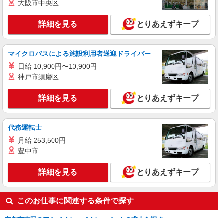
大阪市中央区
京都府京都市南区 勤務詳細：京都市 通勤方
法：徒歩/車/自転車/バス/電車/バイク 最寄り駅：
上鳥羽口駅から車10分 ※構内の（無料）駐車場利
詳細を見る
とりあえずキープ
用OK
詳細を見る
キープ
マイクロバスによる施設利用者送迎ドライバー
正社員
UTエージェント株式会社 AGT関西第三CU AGT京都エリア SKE上鳥
日給 10,900円〜10,900円
羽CL 《Jdvc1C》
神戸市須磨区
配膳・仕分け・ピッキング
詳細を見る
時給：1,320円〜 月収例：231,000円（時給
とりあえずキープ
×7.5H実働×20日稼働＋各種手当）
京都府京都市南区 勤務詳細：京都市南区 通勤
代務運転士
方法：徒歩/自転車/バス/電車/バイク 最寄り駅：十
条駅から徒歩8分
月給 253,500円
詳細を見る
キープ
豊中市
詳細を見る
とりあえずキープ
このお仕事に関連する条件で探す