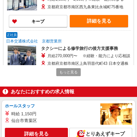
京都府京都市南区西九条東比永城町75番地
詳細を見る
キープ
正社員
日本交通株式会社 京都営業所
タクシーによる修学旅行の後方支援事務
月給270,000円〜 ※経験・能力により応相談
京都府京都市南区上鳥羽苗代町43 日本交通株
式会社 京都営業所
もっと見る
詳細を見る
キープ
あなたにおすすめの求人情報
派遣社員
株式会社フロンティア
ホールスタッフ
カウンターリフトでの車部品の入出荷
時給 1,150円
時給1,500円〜1,700円
仙台市青葉区
京都府京都市南区久世東土川町
詳細を見る
とりあえずキープ