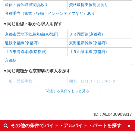
産休・育休取得実績あり
資格取得支援制度あり
各種手当（家族・役職・インセンティブなど）あり
同じ沿線・駅から求人を探す
京都市営地下鉄烏丸線(京都府)
ＪＲ湖西線(京都府)
近鉄京都線(京都府)
東海道新幹線(京都府)
ＪＲ東海道本線(京都府)
ＪＲ山陰本線(京都府)
京都駅
同じ職種から京都駅の求人を探す
一般・営業事務
梱包・仕分け・ピッキング
関連する条件をもっと見る
同じ雇用形態から京都駅の求人を探す
派遣社員
同じ特徴から京都駅の求人を探す
ID：AE0430909917
履歴書不要
職場見学OKまたは説明会あり
その他の条件でバイト・アルバイト・パートを探す
フリーター歓迎
学歴不問