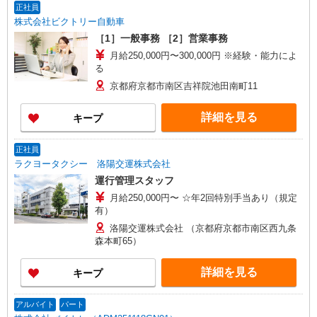
正社員
株式会社ビクトリー自動車
［1］一般事務 ［2］営業事務
月給250,000円〜300,000円 ※経験・能力によ
る
京都府京都市南区吉祥院池田南町11
詳細を見る
キープ
正社員
ラクヨータクシー 洛陽交運株式会社
運行管理スタッフ
月給250,000円〜 ☆年2回特別手当あり（規定
有）
洛陽交運株式会社 （京都府京都市南区西九条
森本町65）
詳細を見る
キープ
アルバイト
パート