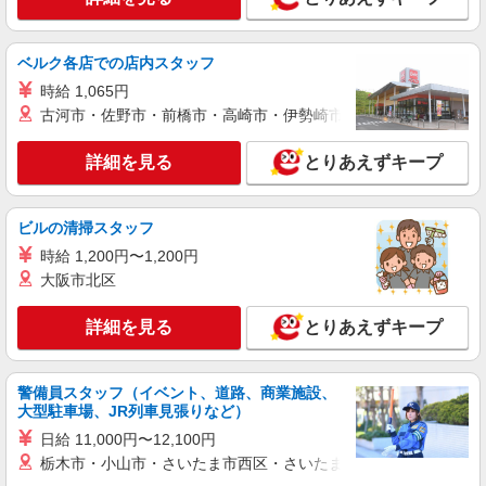
軽作業（冷蔵商品のピッキング）
時給1,160円〜1,375円 ※22:00以降は深夜割増
ベルク各店での店内スタッフ
25％UP
時給 1,065円
京都府京都市南区吉祥院石原上川原町1-2
古河市・佐野市・前橋市・高崎市・伊勢崎市・太田市・館林市・
詳細を見る
キープ
詳細を見る
とりあえずキープ
アルバイト
パート
株式会社関西丸和ロジスティクス
ビルの清掃スタッフ
軽作業／スーパー向けの常温ピッキング
時給 1,200円〜1,200円
時給1,160円〜1,375円 ※5時まで1,375円
大阪市北区
京都府京都市南区吉祥院石原上川原町1-2
詳細を見る
とりあえずキープ
詳細を見る
キープ
警備員スタッフ（イベント、道路、商業施設、
アルバイト
パート
大型駐車場、JR列車見張りなど）
株式会社関西丸和ロジスティクス KS店舗事業所
軽作業／物流センター内でのドライ商品の積み
日給 11,000円〜12,100円
付け、検品
栃木市・小山市・さいたま市西区・さいたま市岩槻区・久喜市・
時給1,160円〜