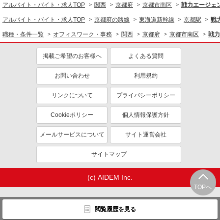
産休・育休取得実績あり
アルバイト・バイト・求人TOP
関西
京都府
京都市南区
戦力エージェ
アルバイト・バイト・求人TOP
京都府の路線
東海道新幹線
京都駅
戦
職種・条件一覧
オフィスワーク・事務
関西
京都府
京都市南区
戦力
掲載ご希望のお客様へ
よくある質問
お問い合わせ
利用規約
リンクについて
プライバシーポリシー
Cookieポリシー
個人情報保護方針
メールサービスについて
サイト運営会社
サイトマップ
(c) AIDEM Inc.
TOPへ
閲覧履歴を見る