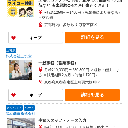
工場のカンタン軽作業、倉庫での箱詰め・入出
荷など ★未経験OKのお仕事たくさん！
■時給1250円〜1450円（就業先により異なる）
＋交通費
京都府内に多数あり 京都市南区
詳細を見る
キープ
正社員
株式会社三笑堂
一般事務（営業事務）
月給210,000円〜230,800円 ※経験・能力によ
る ※試用期間2ヵ月（時給1,170円）
京都府京都市南区上鳥羽大物町68
詳細を見る
キープ
アルバイト
パート
巖本商事株式会社
事務スタッフ・データ入力
時給1,300円〜1,500円 ※経験・能力による