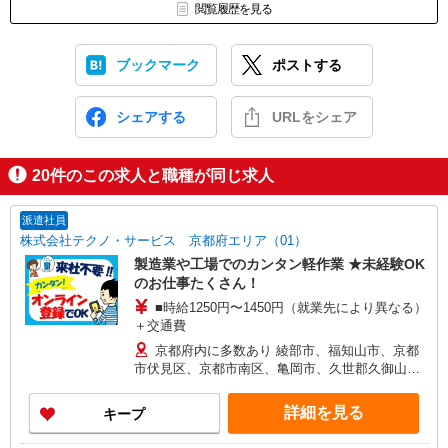
見学中、不明点や質問などがあれば、お気軽にお聞き下さいね。
閲覧履歴を見る
↓
◎最終確認・就労決定！
ブックマーク
ポストする
お仕事が出来そうか、続けられそうか判断していただき
勤務を希望されると言うことであれば
シェアする
URLをシェア
就労開始の日程調整などを行います。
就労前はもちろんのこと！
20
件のこの求人と職種が同じ求人
就労後も同じ専任の営業担当が
しっかりとフォロー★ばっちりとサポート
させていただきますので安心して働く事ができます。
派遣社員
株式会社テクノ・サービス 京都府エリア（01）
製造業や工場でのカンタン軽作業 ★未経験OK
のお仕事たくさん！
■時給1250円〜1450円（就業先により異なる）
＋交通費
京都府内に多数あり 綾部市、福知山市、京都
市伏見区、京都市南区、亀岡市、久世郡久御山町
など
詳細を見る
キープ