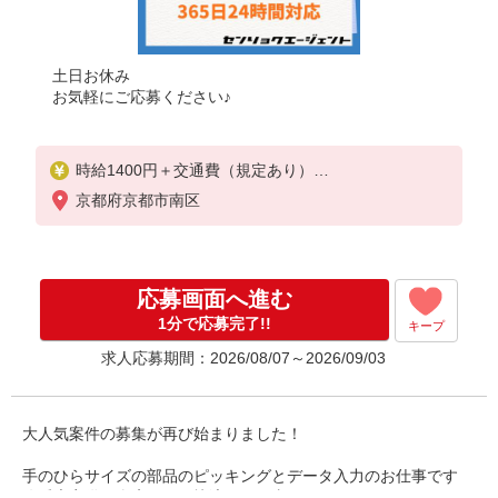
土日お休み
お気軽にご応募ください♪
時給1400円＋交通費（規定あり）
☆日払い・週払いも対応しております！
京都府京都市南区
【月収例】 22万4千円
1400×8H＝11,200/日
11,200×5日＝56,000/週
応募画面へ進む
56,000×4週＝224,000/月
1分で応募完了!!
キープ
【当社独自の手当↓】
求人応募期間：2026/08/07～2026/09/03
世帯主手当（3000円〜）配偶者手当（1万円）子供手
当（お子様一人につき5000円）
大人気案件の募集が再び始まりました！
手のひらサイズの部品のピッキングとデータ入力のお仕事です
冷暖房完備の倉庫なので快適にお仕事することができます♪