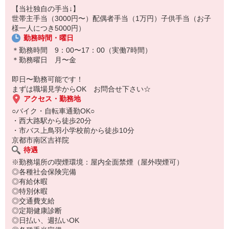
【当社独自の手当↓】
世帯主手当（3000円〜）配偶者手当（1万円）子供手当（お子
様一人につき5000円）
勤務時間・曜日
＊勤務時間 9：00〜17：00（実働7時間）
＊勤務曜日 月〜金
即日〜勤務可能です！
まずは職場見学からOK お問合せ下さい☆
アクセス・勤務地
○バイク・自転車通勤OK○
・西大路駅から徒歩20分
・市バス上鳥羽小学校前から徒歩10分
京都市南区吉祥院
待遇
※勤務場所の喫煙環境：屋内全面禁煙（屋外喫煙可）
◎各種社会保険完備
◎有給休暇
◎特別休暇
◎交通費支給
◎定期健康診断
◎日払い、週払いOK