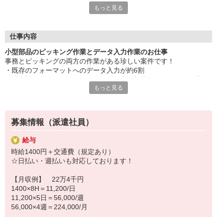
もっと見る
・長期安定のお仕事
・事務未経験の方もOK（基本的な操作ができれば大丈夫！）
仕事内容
小型部品のピッキング作業とデータ入力作業のお仕事
★お仕事内容のお問合せ、ご応募は直接のお電話でも大歓迎で
事務とピッキングの両方の作業がある珍しい案件です！
す。
・既存のフォーマットへのデータ入力が約6割
担当 直通 070-3872-1115 (末廣）迄 お気軽にご連絡
・航空機に使われるテノヒラサイズの小型部品のピッキング作業が
下さい。
もっと見る
約4割
お近くで出張登録させていただきます。
☆事務未経験の方ももちろんOK！（基本的なパソコン操作ができれ
※履歴書不要です。
ば大丈夫です♪）
募集情報（派遣社員）
給与
時給1400円＋交通費（規定あり）
☆日払い・週払いも対応しております！
【月収例】 22万4千円
1400×8H＝11,200/日
11,200×5日＝56,000/週
56,000×4週＝224,000/月