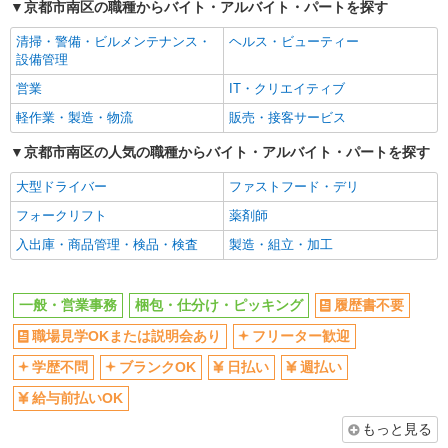
京都市南区の職種からバイト・アルバイト・パートを探す
ブランクOK
日払い
清掃・警備・ビルメンテナンス・
ヘルス・ビューティー
週払い
給与前払いOK
設備管理
副業・WワークOK
登録制
営業
IT・クリエイティブ
交通費支給
社会保険あり
軽作業・製造・物流
販売・接客サービス
産休・育休取得実績あり
資格取得支援制度あり
京都市南区の人気の職種からバイト・アルバイト・パートを探す
各種手当（家族・役職・インセンティブなど）あり
大型ドライバー
ファストフード・デリ
同じ職種から求人を探す
フォークリフト
薬剤師
オフィスワーク・事務
入出庫・商品管理・検品・検査
製造・組立・加工
一般・営業事務
軽作業・製造・物流
一般・営業事務
梱包・仕分け・ピッキング
履歴書不要
梱包・仕分け・ピッキング
職場見学OKまたは説明会あり
フリーター歓迎
同じ特徴から求人を探す
学歴不問
ブランクOK
日払い
週払い
日払い
副業・WワークOK
給与前払いOK
交通費支給
社会保険あり
もっと見る