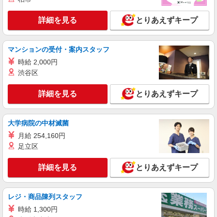
大路駅から徒歩13分
詳細を見る
とりあえずキープ
詳細を見る
キープ
派遣社員
マンションの受付・案内スタッフ
UTエージェント株式会社 AGT関西第三CU AGT京都エリア MZ久世CL
《Jdpu1C》
時給 2,000円
渋谷区
データ入力・製品管理・伝票発行・ラベル貼り
時給：1,230円〜 月収例：188,000円（時給
詳細を見る
×7.5H実働×20日稼働＋各種手当） ※基本残業な
とりあえずキープ
し
京都府京都市南区 勤務詳細：京都市南区 通勤
方法：徒歩/自転車/バス/バイク 最寄り駅：西向日
大学病院の中材滅菌
駅からバイク10分
詳細を見る
月給 254,160円
キープ
足立区
正社員
詳細を見る
とりあえずキープ
UTエージェント株式会社 AGT関西第三CU AGT京都エリア AK東向井
CL 《Jdum1C》
一般事務・給与計算・PC作業
レジ・商品陳列スタッフ
時給：1,250円〜 月収例：187,000円（時給
×7H実働×20日稼働＋各種手当）
時給 1,300円