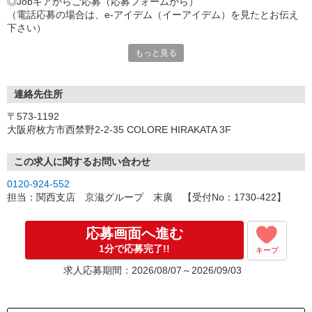
◎Jobギアからご応募（応募フォームから）
（電話応募の場合は、e-アイデム（イーアイデム）を見たとお伝え
下さい）
↓
もっと見る
◎営業担当との登録・面談・カウンセリング
（京阪支店もしくはご自宅の近くまで伺います）
お仕事の紹介、内容の説明をさせていただきます。
連絡先住所
〒573-1192
所要時間は30分から1時間程度になりますので
大阪府枚方市西禁野2-2-35 COLORE HIRAKATA 3F
ご都合の良い日時をお聞かせ下さい。
その他、希望条件やご要望
お仕事に関しての不安などがございましたら
この求人に関するお問い合わせ
お気軽にご相談下さい。
0120-924-552
↓
担当：関西支店 京滋グループ 末廣 【受付No：1730-422】
◎営業担当と一緒に職場見学
実際に職場の雰囲気や仕事内容をご自分の目で確認していただきま
応募画面へ進む
す。
1分で応募完了!!
キープ
どんな方が働いているのか、責任者の方やお仕事を教えてくれる人
求人応募期間：2026/08/07～2026/09/03
は
どんな感じの方なのか確認できるので、とっても安心ですね。