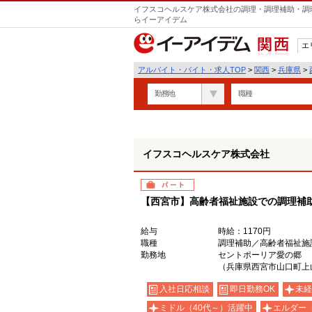
イフスコヘルスケア株式会社の調理・調理補助・調理
らイーアイデム
エ
関西
アルバイト・バイト・求人TOP
>
関西
>
兵庫県
>
勤務地
職種
イフスコヘルスケア株式会社
パート
【西宮市】高齢者福祉施設での調理補助
給与
時給：1170円
職種
調理補助／高齢者福祉施
勤務地
セントポーリア愛の郷
（兵庫県西宮市山口町上山口
入社日応相談
即日勤務OK
未経
ミドル（40代～）活躍中
エルダー