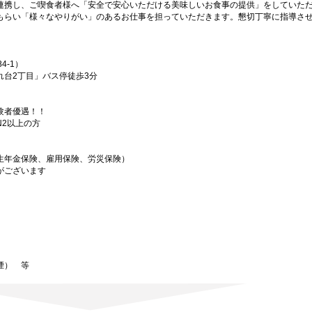
連携し、ご喫食者様へ「安全で安心いただける美味しいお食事の提供」をしていた
もらい「様々なやりがい」のあるお仕事を担っていただきます。懇切丁寧に指導さ
4-1）
れ台2丁目」バス停徒歩3分
験者優遇！！
2以上の方
生年金保険、雇用保険、労災保険）
がございます
）
煙） 等