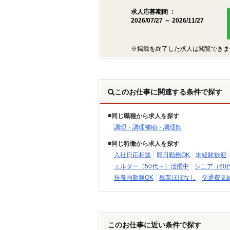
求人応募期間 ：
2026/07/27 ～ 2026/11/27
※掲載を終了した求人は閲覧できま
このお仕事に関連する条件で探す
同じ職種から求人を探す
調理・調理補助・調理師
同じ特徴から求人を探す
入社日応相談
即日勤務OK
未経験歓迎
エルダー（50代～）活躍中
シニア（60
扶養内勤務OK
残業ほぼなし
交通費支
このお仕事に近い条件で探す