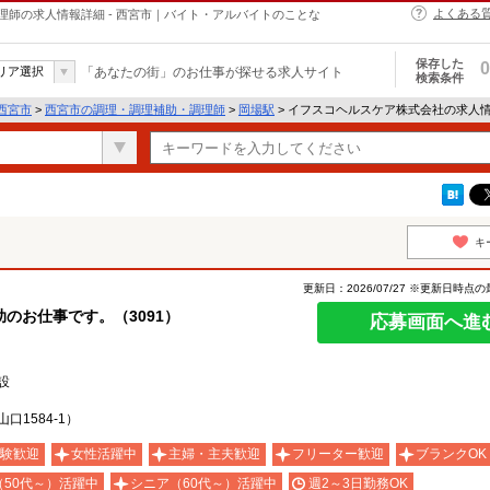
よくある
師の求人情報詳細 - 西宮市｜バイト・アルバイトのことな
保存した
0
リア選択
「あなたの街」のお仕事が探せる求人サイト
検索条件
西宮市
>
西宮市の調理・調理補助・調理師
>
岡場駅
> イフスコヘルスケア株式会社の求人
キ
更新日：2026/07/27 ※更新日時点
のお仕事です。（3091）
応募画面へ進
設
1584-1）
験歓迎
女性活躍中
主婦・主夫歓迎
フリーター歓迎
ブランクOK
（50代～）活躍中
シニア（60代～）活躍中
週2～3日勤務OK