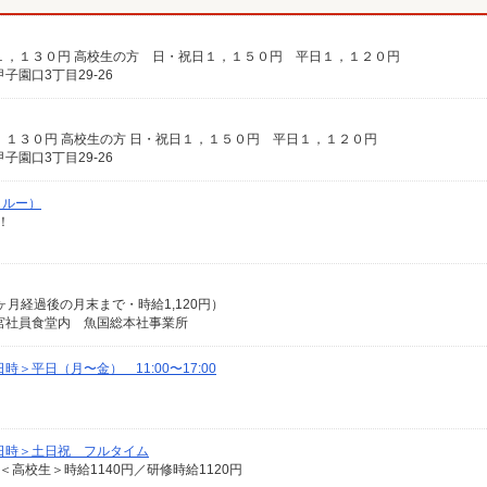
，１３０円 高校生の方 日・祝日１，１５０円 平日１，１２０円
園口3丁目29-26
１３０円 高校生の方 日・祝日１，１５０円 平日１，１２０円
園口3丁目29-26
クルー）
！
ヶ月経過後の月末まで・時給1,120円）
宮社員食堂内 魚国総本社事業所
＞平日（月〜金） 11:00〜17:00
日時＞土日祝 フルタイム
 ＜高校生＞時給1140円／研修時給1120円