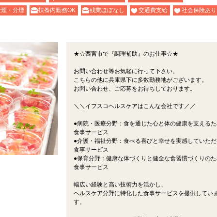
禁煙・分煙
扶養内勤務OK
残業ほぼなし
交通費支給
社会保険あり
★☆西宮市で『調理補助』のお仕事☆★
お問い合わせ等お気軽に行って下さい。
こちらの他に兵庫県下に多数勤務地がございます。
お問い合わせ、ご応募をお待ちしております。
＼＼イフスコヘルスケアはこんな会社です／／
●病院・医療分野：食を通じた心と体の健康を支えるた
食事サービス
●介護・福祉分野：食べる喜びと幸せを実感していただ
食事サービス
●保育分野：健康な体づくりと健全な食習慣づくりのた
食事サービス
幅広い経験と高い技術力を活かし、
ヘルスケア分野に特化した食事サービスを提供してい
す。