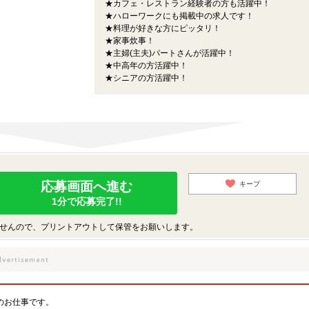
★カフェ・レストラン経験者の方も活躍中！
★ハローワークにも掲載中の求人です！
★料理が好きな方にピッタリ！
★家事炊事！
★主婦(主夫)パートさんが活躍中！
★中高年の方活躍中！
★シニアの方活躍中！
応募画面へ進む
キープ
1分で応募完了!!
せんので、プリントアウトして保管をお願いします。
のお仕事です。