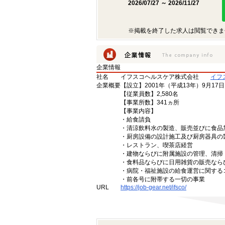
2026/07/27 ～ 2026/11/27
※掲載を終了した求人は閲覧できま
企業情報
社名
イフスコヘルスケア株式会社
イフ
企業概要
【設立】2001年（平成13年）9月17
【従業員数】2,580名
【事業所数】341ヵ所
【事業内容】
・給食請負
・清涼飲料水の製造、販売並びに食品
・厨房設備の設計施工及び厨房器具の
・レストラン、喫茶店経営
・建物ならびに附属施設の管理、清掃
・食料品ならびに日用雑貨の販売なら
・病院・福祉施設の給食運営に関する
・前各号に附帯する一切の事業
URL
https://job-gear.net/ifsco/