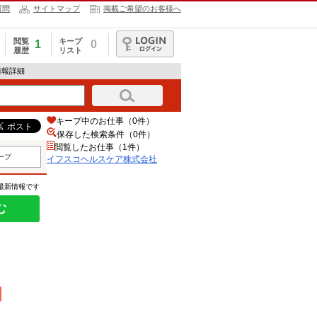
質問
サイトマップ
掲載ご希望のお客様へ
閲覧
キープ
1
0
履歴
リスト
ログイン
情報詳細
キープ中のお仕事（0件）
保存した検索条件（
0
件）
閲覧したお仕事（1件）
ープ
イフスコヘルスケア株式会社
の最新情報です
む