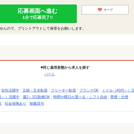
応募画面へ進む
キープ
1分で応募完了!!
せんので、プリントアウトして保管をお願いします。
同じ雇用形態から求人を探す
パート
女性活躍中
主婦・主夫歓迎
フリーター歓迎
ブランクOK
ミドル（40代～）
代～）活躍中
週2～3日勤務OK
時間や曜日が選べる・シフト自由
禁煙・分煙
給
社会保険あり
制服貸与