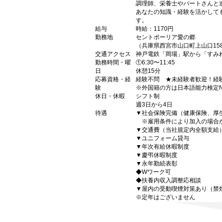
調理師、栄養士やパートさんと
あなたの知識・経験を活かして
す。
給与
時給：1170円
勤務地
セントポーリア愛の郷
（兵庫県西宮市山口町上山口158
交通アクセス
神戸電鉄「岡場」駅から「すみ
勤務時間・曜
①6:30〜11:45
日
休憩15分
応募資格・経
経験不問 ★未経験者歓迎！経
験
※外国籍の方は日本語能力検定N
休日・休暇
シフト制
週3日から4日
待遇
▼社会保険完備（健康保険、厚
※雇用条件により加入の場合
▼交通費（当社規定内全額支給
▼ユニフォーム貸与
▼年次有給休暇制度
▼慶弔休暇制度
▼永年勤続表彰
◆Wワーク可
◆扶養内収入調整応相談
▼屋内の受動喫煙対策あり（禁
※定年はございません