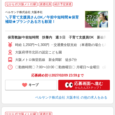
◇
なかもず(大阪メトロ)駅
派遣社員
紹介予定派遣
園
ベルサンテ株式会社 大阪本社
＼子育て支援員さんOK／午前中短時間★保育
補助★ブランクある方も歓迎！
く
入
保育教諭/午前短時間 扶養内 週３日 子育て支援員OK 新金岡駅
り
主
時給 1,250円〜1,300円 ・交通費全額支給 （車通勤の場合も
中
大阪府堺市北区の認定こども園
祝
日
大阪メトロ御堂筋線 新金岡駅 徒歩7分
装
〇勤務時間〇 7:00〜10:00 〇勤務曜日〇 月曜日〜金曜日 （最低
応募締め切り2027/02/09 23:59まで
応募画面へ進む
キープ
かんたん3ステップ！
ベルサンテ株式会社 大阪本社
の他の求人をみる
なかもず(大阪メトロ)駅
派遣社員