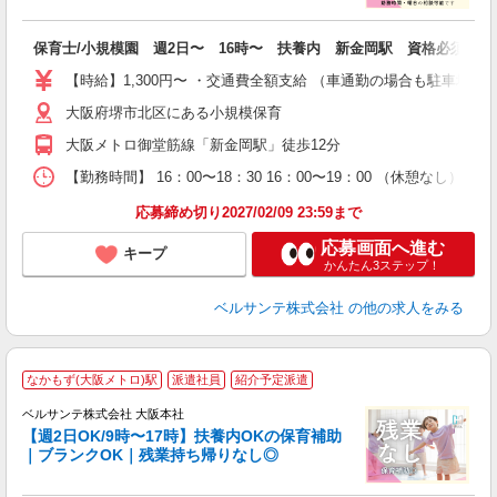
応
入
保育士/小規模園 週2日〜 16時〜 扶養内 新金岡駅 資格必須
活
～
【時給】1,300円〜 ・交通費全額支給 （車通勤の場合も駐車場
あ
大阪府堺市北区にある小規模保育
通
大阪メトロ御堂筋線「新金岡駅」徒歩12分
研
【勤務時間】 16：00〜18：30 16：00〜19：00 （休憩なし
応募締め切り2027/02/09 23:59まで
応募画面へ進む
キープ
かんたん3ステップ！
ベルサンテ株式会社
の他の求人をみる
なかもず(大阪メトロ)駅
派遣社員
紹介予定派遣
ベルサンテ株式会社 大阪本社
【週2日OK/9時〜17時】扶養内OKの保育補助
｜ブランクOK｜残業持ち帰りなし◎