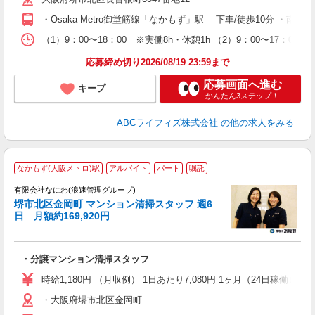
勤
・Osaka Metro御堂筋線「なかもず」駅 下車/徒歩10分 ・南
（1）9：00〜18：00 ※実働8h・休憩1h （2）9：00〜1
応募締め切り2026/08/19 23:59まで
応募画面へ進む
キープ
かんたん3ステップ！
ABCライフィズ株式会社
の他の求人をみる
なかもず(大阪メトロ)駅
アルバイト
パート
嘱託
曜
月
有限会社なにわ(浪速管理グループ)
堺市北区金岡町 マンション清掃スタッフ 週6
日 月額約169,920円
す
・分譲マンション清掃スタッフ
入
夫
時給1,180円 （月収例） 1日あたり7,080円 1ヶ月（24日稼働） 169
代
・大阪府堺市北区金岡町
業
貸