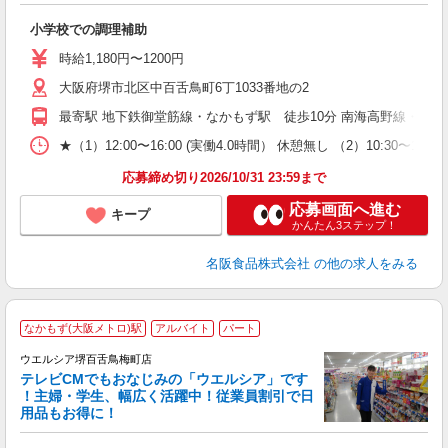
の
小学校での調理補助
未
O
時給1,180円〜1200円
賞
大阪府堺市北区中百舌鳥町6丁1033番地の2
い
最寄駅 地下鉄御堂筋線・なかもず駅 徒歩10分 南海高野線・
★（1）12:00〜16:00 (実働4.0時間） 休憩無し （2）10:3
応募締め切り2026/10/31 23:59まで
応募画面へ進む
キープ
かんたん3ステップ！
名阪食品株式会社
の他の求人をみる
なかもず(大阪メトロ)駅
アルバイト
パート
ウエルシア堺百舌鳥梅町店
テレビCMでもおなじみの「ウエルシア」です
！主婦・学生、幅広く活躍中！従業員割引で日
用品もお得に！
プ