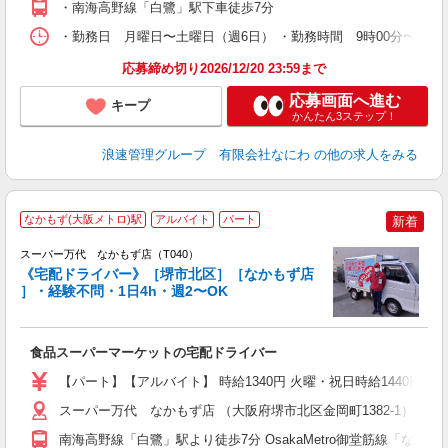
・南海高野線「白鷺」駅下車徒歩7分
・勤務日 月曜日〜土曜日（週6日） ・勤務時間 9時00分〜16時
応募締め切り2026/12/20 23:59まで
応募画面へ進む
キープ
かんたん3ステップ！
浪速管理グループ 有限会社なにわ
の他の求人をみる
なかもず(大阪メトロ)駅
アルバイト
パート
新着
スーパー万代 なかもず店（T040）
《宅配ドライバー》［堺市北区］［なかもず店
］・経験不問・1日4h・週2〜OK
く
入
食品スーパーマーケットの宅配ドライバー
活
（
【パート】【アルバイト】 時給1340円 火曜・祝日時給1440円
シ
務
スーパー万代 なかもず店 （大阪府堺市北区金岡町1382-1）
南海高野線「白鷺」駅より徒歩7分 OsakaMetro御堂筋線「なか