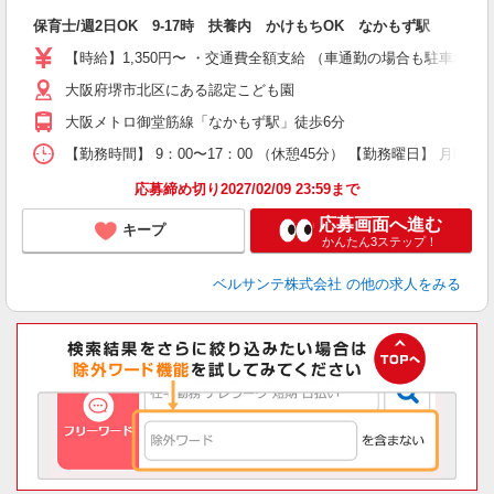
に
保育士/週2日OK 9-17時 扶養内 かけもちOK なかもず駅
入
活
【時給】1,350円〜 ・交通費全額支給 （車通勤の場合も駐車場
～
大阪府堺市北区にある認定こども園
あ
通
大阪メトロ御堂筋線「なかもず駅」徒歩6分
研
【勤務時間】 9：00〜17：00 （休憩45分） 【勤務曜日】 月曜
応募締め切り2027/02/09 23:59まで
応募画面へ進む
キープ
かんたん3ステップ！
ベルサンテ株式会社
の他の求人をみる