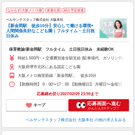
・
なかもず(大阪メトロ)駅
派遣社員
紹介予定派遣
ベルサンテスタッフ株式会社 大阪本社
【新金岡駅 徒歩10分】安心して働ける環境×
「
人間関係良好なこども園｜フルタイム・土日祝
日休み
無
保育教諭/新金岡駅 フルタイム 土日祝日休み 未経験OK
入
卒
時給1,500円~＋交通費別途全額支給 (駐車場代、ガソリン代は弊
ク
大阪府堺市北区にある認定こども園
0
フ
大阪メトロ御堂筋線「新金岡駅」 徒歩10分
副
【勤務時間】 9：00〜17：00 【勤務曜日】 月曜日〜金曜日
率
応募締め切り2027/02/09 23:59まで
応募画面へ進む
キープ
かんたん3ステップ！
ベルサンテスタッフ株式会社 大阪本社
の他の求人をみる