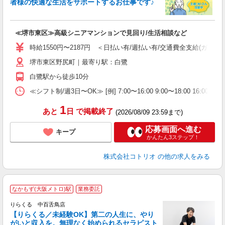
者様の快適な生活をサポートするお仕事です♪
活
ル
自
≪堺市東区≫高級シニアマンションで見回り/生活相談など
役
時給1550円〜2187円 ＜日払い有/週払い有/交通費全支給(ガソリ
堺市東区野尻町｜最寄り駅：白鷺
白鷺駅から徒歩10分
≪シフト制/週3日〜OK≫ [例] 7:00〜16:00 9:00〜18:00 16:0
1
あと
日
で掲載終了
(2026/08/09 23:59まで)
応募画面へ進む
キープ
かんたん3ステップ！
株式会社コトリオ
の他の求人をみる
なかもず(大阪メトロ)駅
業務委託
りらくる 中百舌鳥店
【りらくる／未経験OK】第二の人生に、やり
がいと収入を。無理なく始められるセラピスト