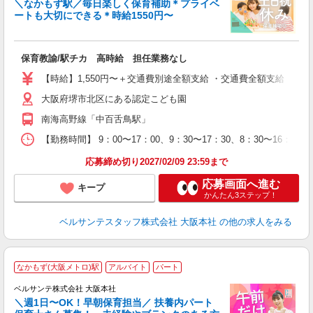
＼なかもず駅／毎日楽しく保育補助＊プライベ
ートも大切にできる＊時給1550円〜
◆
保育教諭/駅チカ 高時給 担任業務なし
入
卒
【時給】1,550円〜＋交通費別途全額支給 ・交通費全額支給 （
ク
大阪府堺市北区にある認定こども園
0
平
南海高野線「中百舌鳥駅」
K
以
【勤務時間】 9：00〜17：00、9：30〜17：30、8：30〜16
貯
応募締め切り2027/02/09 23:59まで
応募画面へ進む
キープ
かんたん3ステップ！
ベルサンテスタッフ株式会社 大阪本社
の他の求人をみる
なかもず(大阪メトロ)駅
アルバイト
パート
ベルサンテ株式会社 大阪本社
＼週1日〜OK！早朝保育担当／ 扶養内パート
す