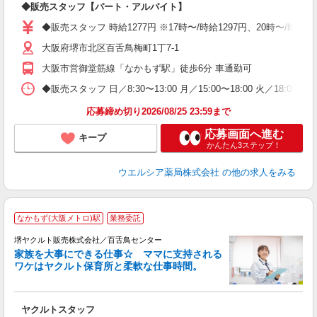
◆販売スタッフ【パート・アルバイト】
ボ
業
◆販売スタッフ 時給1277円 ※17時〜/時給1297円、20時〜/時
給
大阪府堺市北区百舌鳥梅町1丁7-1
大阪市営御堂筋線「なかもず駅」徒歩6分 車通勤可
◆販売スタッフ 日／8:30〜13:00 月／15:00〜18:00 火／18:00
応募締め切り2026/08/25 23:59まで
応募画面へ進む
キープ
かんたん3ステップ！
ウエルシア薬局株式会社
の他の求人をみる
なかもず(大阪メトロ)駅
業務委託
堺ヤクルト販売株式会社／百舌鳥センター
家族を大事にできる仕事☆ ママに支持される
ワケはヤクルト保育所と柔軟な仕事時間。
が
ヤクルトスタッフ
未