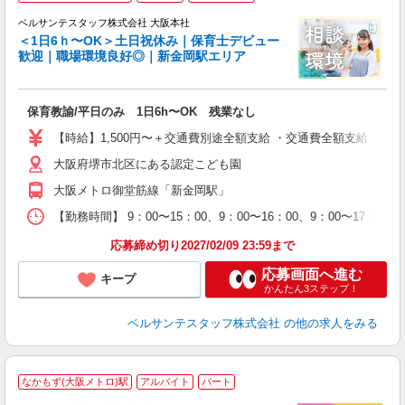
ベルサンテスタッフ株式会社 大阪本社
＜1日6ｈ〜OK＞土日祝休み｜保育士デビュー
歓迎｜職場環境良好◎｜新金岡駅エリア
と
保育教諭/平日のみ 1日6h〜OK 残業なし
入
卒
【時給】1,500円〜＋交通費別途全額支給 ・交通費全額支給 （
ク
大阪府堺市北区にある認定こども園
0
間
大阪メトロ御堂筋線「新金岡駅」
O
有
【勤務時間】 9：00〜15：00、9：00〜16：00、9：00〜17：
り 
応募締め切り2027/02/09 23:59まで
応募画面へ進む
キープ
かんたん3ステップ！
ベルサンテスタッフ株式会社
の他の求人をみる
なかもず(大阪メトロ)駅
アルバイト
パート