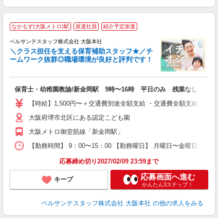
なかもず(大阪メトロ)駅
派遣社員
紹介予定派遣
ベルサンテスタッフ株式会社 大阪本社
＼クラス担任を支える保育補助スタッフ★／チ
ームワーク抜群◎職場環境が良好と評判です！
...
保育士・幼稚園教諭/新金岡駅 9時〜16時 平日のみ 残業なし 資格
入
卒
【時給】1,500円〜＋交通費別途全額支給 ・交通費全額支給 （
ク
大阪府堺市北区にある認定こども園
0
日
大阪メトロ御堂筋線「新金岡駅」
自
【勤務時間】 9：00〜15：00 【勤務曜日】 月曜日〜金曜日
度
応募締め切り2027/02/09 23:59まで
応募画面へ進む
キープ
かんたん3ステップ！
ベルサンテスタッフ株式会社 大阪本社
の他の求人をみる