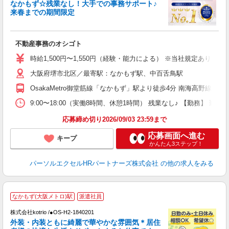
なかもず☆残業なし！大手での事務サポート♪
P
来春までの期間限定
ど
不動産事務のオシゴト
未
時給1,500円〜1,550円（経験・能力による） ※当社規定あり
大阪府堺市北区／最寄駅：なかもず駅、中百舌鳥駅
OsakaMetro御堂筋線「なかもず」駅より徒歩4分 南海高野線「
9:00〜18:00（実働8時間、休憩1時間） 残業なし♪ 【勤務】 
応募締め切り2026/09/03 23:59まで
応募画面へ進む
キープ
かんたん3ステップ！
パーソルエクセルHRパートナーズ株式会社
の他の求人をみる
なかもず(大阪メトロ)駅
派遣社員
株式会社kotrio /●OS-H2-1840201
女
外装・内装ともに綺麗で華やかな雰囲気＊居住
ド