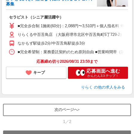
募集
つ
セラピスト（シニア層活躍中）
入
た
■完全歩合制 1施術(60分)：2,088円〜3,510円＋個人指名料 ※
主
りらくる中百舌鳥店 （大阪府堺市北区中百舌鳥町5丁729-2） 
躍
額
なかもず駅徒歩2分/中百舌鳥駅徒歩3分
間
ス
■完全希望制：業務委託契約のため原則自由 ■営業時間帯（10:00
K.
応募締め切り2026/08/31 23:59まで
応募画面へ進む
キープ
かんたん3ステップ！
りらく
の他の求人をみる
次のページへ
1／2