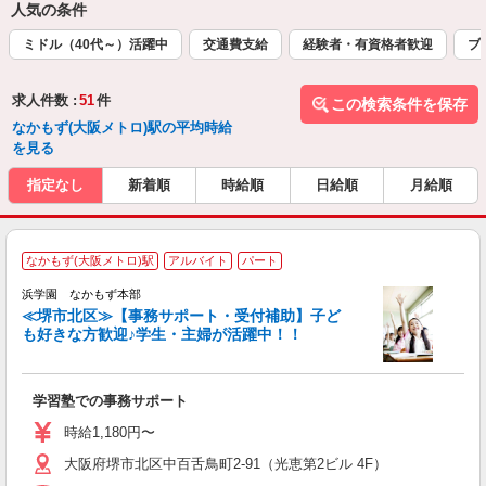
人気の条件
ミドル（40代～）活躍中
交通費支給
経験者・有資格者歓迎
ブ
求人件数 :
51
件
この検索条件を保存
なかもず(大阪メトロ)駅の平均時給
を見る
指定なし
新着順
時給順
日給順
月給順
なかもず(大阪メトロ)駅
アルバイト
パート
安
始
浜学園 なかもず本部
≪堺市北区≫【事務サポート・受付補助】子ど
O
も好きな方歓迎♪学生・主婦が活躍中！！
け
応
学習塾での事務サポート
時給1,180円〜
大阪府堺市北区中百舌鳥町2-91（光恵第2ビル 4F）