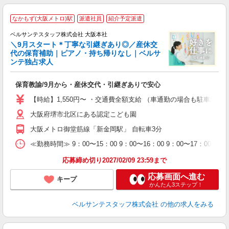
なかもず(大阪メトロ)駅
派遣社員
紹介予定派遣
集
ベルサンテスタッフ株式会社 大阪本社
＼9月スタート＊丁寧な引継ぎあり◎／産休交
代の保育補助｜ピアノ・持ち帰りなし｜ベルサ
ンテ独占求人
責
保育教諭/9月から・産休交代・引継ぎありで安心
入
卒
【時給】1,550円〜 ・交通費全額支給 （車通勤の場合も駐車場
ク
大阪府堺市北区にある認定こども園
0
間
大阪メトロ御堂筋線「新金岡駅」 自転車3分
O
有
≪勤務時間≫ 9：00〜15：00 9：00〜16：00 9：00〜17：
り 
応募締め切り2027/02/09 23:59まで
応募画面へ進む
キープ
かんたん3ステップ！
ベルサンテスタッフ株式会社
の他の求人をみる