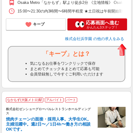
Osaka Metro「なかもず」駅より徒歩2分 《立地情報》 Os
15:00〜21:30の内3時間〜6時間半程度 ★土日祝は午前開始勤
応募画面へ進む
キープ
かんたん3ステップ！
株式会社浜学園
の他の求人をみる
「キープ」とは？
気になるお仕事をワンクリックで保存
まとめてチェック＆まとめて応募も可能
会員登録無しで今すぐご利用いただけます
なかもず(大阪メトロ)駅
アルバイト
パート
株式会社ゼンショーグローバルレストランホールディング
ス
焼肉チェーンの面接・採用人事。大学生OK。
主婦活躍中。週2日〜／1日4h〜働き方の相談
OKです。