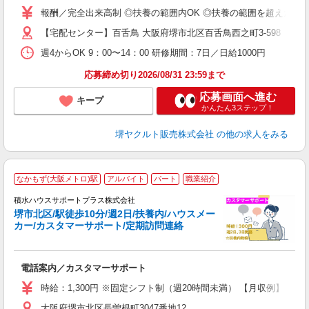
報酬／完全出来高制 ◎扶養の範囲内OK ◎扶養の範囲を超えた高
扶
【宅配センター】百舌鳥 大阪府堺市北区百舌鳥西之町3-598
週4からOK 9：00〜14：00 研修期間：7日／日給1000円
応募締め切り2026/08/31 23:59まで
応募画面へ進む
キープ
かんたん3ステップ！
堺ヤクルト販売株式会社
の他の求人をみる
なかもず(大阪メトロ)駅
アルバイト
パート
職業紹介
っ
積水ハウスサポートプラス株式会社
堺市北区/駅徒歩10分/週2日/扶養内/ハウスメー
け
カー/カスタマーサポート/定期訪問連絡
ま
電話案内／カスタマーサポート
入
歓
時給：1,300円 ※固定シフト制（週20時間未満） 【月収例】 週2日
（
大阪府堺市北区長曽根町3047番地12
前