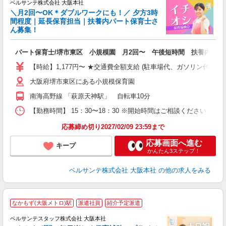
ベルサンテ株式会社 大阪本社
＼月2回〜OK＊ダブルワークにも！／ 夕方3時
間程度｜延長保育担当｜扶養内パート保育士さ
る
ん募集！
T
入
パート保育士/堺市東区 小規模園 月2回〜 午後短時間 扶養内 副
第
～
【時給】1,177円〜 ★交通費全額支給 (駐車場代、ガソリン代は
祝
大阪府堺市東区にある小規模保育園
平
南海高野線 「萩原天神駅」 自転車10分
【勤務時間】 15：30〜18：30 ※開始時間はご相談ください 【
応募締め切り2027/02/09 23:59まで
応募画面へ進む
キープ
かんたん3ステップ！
ベルサンテ株式会社 大阪本社
の他の求人をみる
なかもず(大阪メトロ)駅
派遣社員
紹介予定派遣
ベルサンテスタッフ株式会社 大阪本社