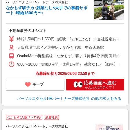
彡
パーソルエクセルHRパートナーズ株式会社
なかもず駅チカ♪残業なし×大手での事務サポ
ート♪時給1500円〜↑
ど
不動産事務のオシゴト
未
時給1,500円〜1,550円（経験・能力による） ※当社規定あり
大阪府堺市北区／最寄駅：なかもず駅、中百舌鳥駅
OsakaMetro御堂筋線「なかもず」駅より徒歩4分 南海高野線「
9:00〜18:00（実働8時間、休憩1時間） 残業なし♪ 【勤務】 
応募締め切り2026/09/03 23:59まで
応募画面へ進む
キープ
かんたん3ステップ！
パーソルエクセルHRパートナーズ株式会社
の他の求人をみる
なかもず(大阪メトロ)駅
派遣社員
ク
パーソルエクセルHRパートナーズ株式会社