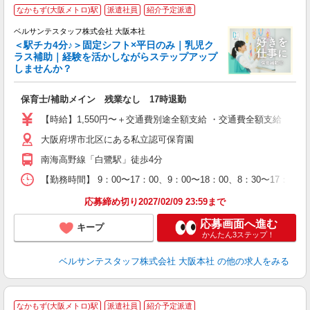
なかもず(大阪メトロ)駅
派遣社員
紹介予定派遣
ベルサンテスタッフ株式会社 大阪本社
＜駅チカ4分♪＞固定シフト×平日のみ｜乳児ク
ラス補助｜経験を活かしながらステップアップ
しませんか？
大
保育士/補助メイン 残業なし 17時退勤
入
卒
【時給】1,550円〜＋交通費別途全額支給 ・交通費全額支給 （
ク
大阪府堺市北区にある私立認可保育園
0
フ
南海高野線「白鷺駅」徒歩4分
副
【勤務時間】 9：00〜17：00、9：00〜18：00、8：30〜17：0
修
応募締め切り2027/02/09 23:59まで
応募画面へ進む
キープ
かんたん3ステップ！
ベルサンテスタッフ株式会社 大阪本社
の他の求人をみる
なかもず(大阪メトロ)駅
派遣社員
紹介予定派遣