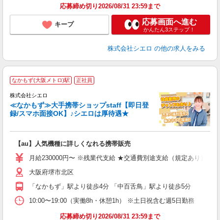
応募締め切り2026/08/31 23:59まで
応募画面へ進む
キープ
かんたん3ステップ！
株式会社シエロ
の他の求人をみる
★
なかもず(大阪メトロ)駅
正社員
♪
株式会社シエロ
≪なかもず≫大手携帯ショップstaff【即日登
録/スマホ面接OK】♪シエロは厚待遇★
い
即
【au】人気機種に詳しくなれる携帯販売
あ
月給230000円〜 ※残業代支給 ★交通費別途支給（規定あり） ゜
K
大阪府堺市北区
な
「なかもず」駅より徒歩4分 「中百舌鳥」駅より徒歩5分
10:00〜19:00（実働8h・休憩1h） ※土日祝含む週5日勤務
応募締め切り2026/08/31 23:59まで