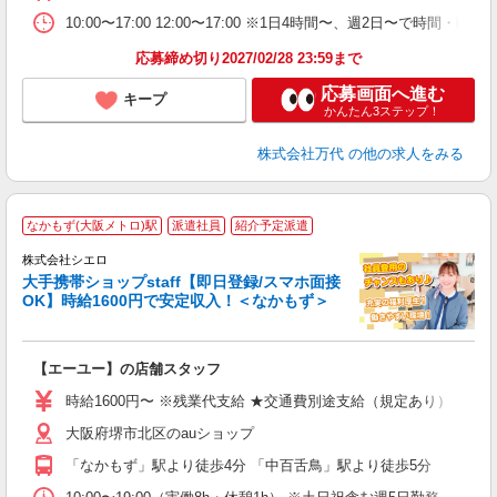
10:00〜17:00 12:00〜17:00 ※1日4時間〜、週2日〜で時間
応募締め切り2027/02/28 23:59まで
応募画面へ進む
キープ
かんたん3ステップ！
株式会社万代
の他の求人をみる
★
なかもず(大阪メトロ)駅
派遣社員
紹介予定派遣
♪
株式会社シエロ
大手携帯ショップstaff【即日登録/スマホ面接
OK】時給1600円で安定収入！＜なかもず＞
務
即
【エーユー】の店舗スタッフ
躍
ー
時給1600円〜 ※残業代支給 ★交通費別途支給（規定あり） ゜+゜
自
大阪府堺市北区のauショップ
ン
「なかもず」駅より徒歩4分 「中百舌鳥」駅より徒歩5分