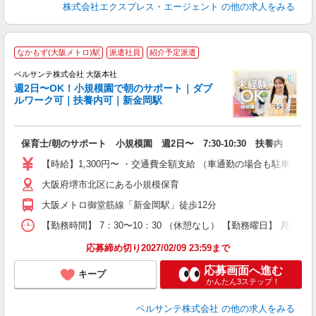
株式会社エクスプレス・エージェント
の他の求人をみる
堺
なかもず(大阪メトロ)駅
派遣社員
紹介予定派遣
ベルサンテ株式会社 大阪本社
せ
週2日〜OK！小規模園で朝のサポート｜ダブ
ルワーク可｜扶養内可｜新金岡駅
だ
入
保育士/朝のサポート 小規模園 週2日〜 7:30-10:30 扶養内
活
～
【時給】1,300円〜 ・交通費全額支給 （車通勤の場合も駐車場
あ
大阪府堺市北区にある小規模保育
通
大阪メトロ御堂筋線「新金岡駅」徒歩12分
研
【勤務時間】 7：30〜10：30 （休憩なし） 【勤務曜日】 月曜
応募締め切り2027/02/09 23:59まで
応募画面へ進む
キープ
かんたん3ステップ！
ベルサンテ株式会社
の他の求人をみる