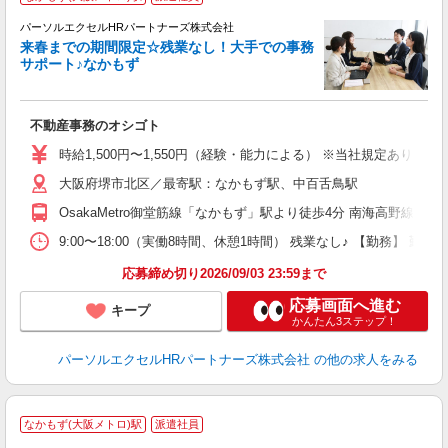
彡
パーソルエクセルHRパートナーズ株式会社
来春までの期間限定☆残業なし！大手での事務
サポート♪なかもず
ど
不動産事務のオシゴト
未
時給1,500円〜1,550円（経験・能力による） ※当社規定あり
大阪府堺市北区／最寄駅：なかもず駅、中百舌鳥駅
OsakaMetro御堂筋線「なかもず」駅より徒歩4分 南海高野線「
9:00〜18:00（実働8時間、休憩1時間） 残業なし♪ 【勤務】 
応募締め切り2026/09/03 23:59まで
応募画面へ進む
キープ
かんたん3ステップ！
パーソルエクセルHRパートナーズ株式会社
の他の求人をみる
なかもず(大阪メトロ)駅
派遣社員