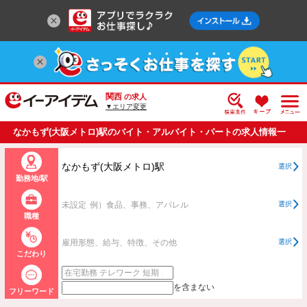
関西
の求人
▼エリア変更
なかもず(大阪メトロ)駅のバイト・アルバイト・パートの求人情報一
覧
なかもず(大阪メトロ)駅
選択
勤務地/駅
未設定
例）食品、事務、アパレル
選択
職種
雇用形態、給与、特徴、その他
選択
こだわり
を含まない
フリーワード