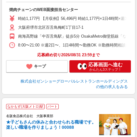
ー
未
焼肉チェーンのWEB面接担当センター
タ
務
時給1,177円 【月収例】56,496円 時給1,177円×1日4時間×週3日
社
大阪府堺市北区百舌鳥梅町1丁目17-1
南海高野線「中百舌鳥駅」徒歩5分 OsakaMetro御堂筋線「なか
8:00〜21:00 ※週2日〜、1日4時間〜勤務OK ※勤務時間相
応募締め切り2026/08/31 23:59まで
応募画面へ進む
キープ
かんたん3ステップ！
株式会社ゼンショーグローバルレストランホールディングス
の他の求人をみる
なかもず(大阪メトロ)駅
パート
◆
ブ
名阪食品株式会社 大阪事業部
★子どもさんの休みと合わせられる職場です。
楽しい職場を作りましょう！00088
推