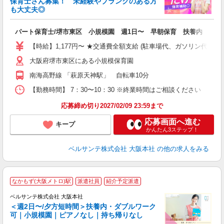
保育士さん募集！ 未経験やブランクのある方
も大丈夫◎
タ
入
パート保育士/堺市東区 小規模園 週1日〜 早朝保育 扶養内 産休
第
～
【時給】1,177円〜 ★交通費全額支給 (駐車場代、ガソリン代は
祝
大阪府堺市東区にある小規模保育園
平
南海高野線 「萩原天神駅」 自転車10分
【勤務時間】 7：30〜10：30 ※終業時間はご相談ください 【勤
応募締め切り2027/02/09 23:59まで
応募画面へ進む
キープ
かんたん3ステップ！
ベルサンテ株式会社 大阪本社
の他の求人をみる
堺
なかもず(大阪メトロ)駅
派遣社員
紹介予定派遣
ベルサンテ株式会社 大阪本社
＜週2日〜/夕方短時間＞扶養内・ダブルワーク
可｜小規模園｜ピアノなし｜持ち帰りなし