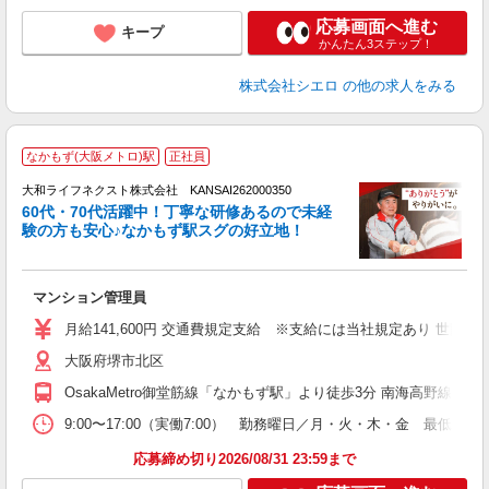
応募画面へ進む
キープ
かんたん3ステップ！
株式会社シエロ
の他の求人をみる
なかもず(大阪メトロ)駅
正社員
大和ライフネクスト株式会社 KANSAI262000350
60代・70代活躍中！丁寧な研修あるので未経
験の方も安心♪なかもず駅スグの好立地！
と
マンション管理員
入
躍
月給141,600円 交通費規定支給 ※支給には当社規定あり 
エ
大阪府堺市北区
し
OsakaMetro御堂筋線「なかもず駅」より徒歩3分 南海高野線「
り
9:00〜17:00（実働7:00） 勤務曜日／月・火・木・金 
応募締め切り2026/08/31 23:59まで