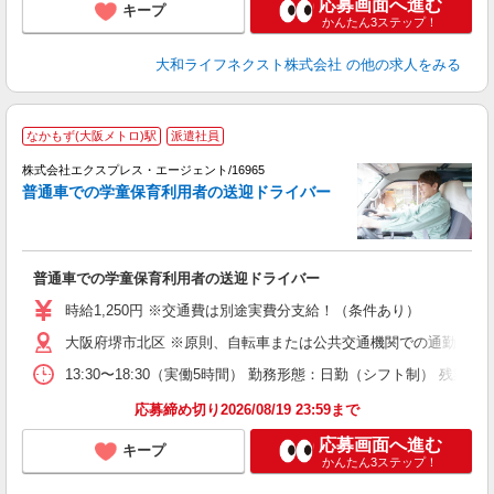
応募画面へ進む
キープ
かんたん3ステップ！
大和ライフネクスト株式会社
の他の求人をみる
●
なかもず(大阪メトロ)駅
派遣社員
す
株式会社エクスプレス・エージェント/16965
通
普通車での学童保育利用者の送迎ドライバー
者
所
即
迎
普通車での学童保育利用者の送迎ドライバー
～
土
時給1,250円 ※交通費は別途実費分支給！（条件あり）
W
大阪府堺市北区 ※原則、自転車または公共交通機関での通勤となり
13:30〜18:30（実働5時間） 勤務形態：日勤（シフト制） 
応募締め切り2026/08/19 23:59まで
応募画面へ進む
キープ
かんたん3ステップ！