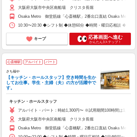
大阪府大阪市中央区南船場 クリスタ長堀
Osaka Metro 御堂筋線「心斎橋駅」2番出口直結 Osaka Me
10:30〜20:30 ◆シフト制 ◆休憩60分 ◆時間・曜日応相談 ◆1日
応募画面へ進む
キープ
かんたん3ステップ！
心斎橋駅
アルバイト
パート
さち福や
フ
【キッチン・ホールスタッフ】空き時間を生か
O
してお仕事。学生・主婦（夫）の方が活躍中で
す。
キッチン・ホールスタッフ
アルバイト・パート：時給1,300円〜 ※試用期間100時間は1,17
大阪府大阪市中央区南船場 クリスタ長堀
Osaka Metro 御堂筋線「心斎橋駅」2番出口直結 Osaka Me
10:00〜22:00 ◆シフト制 ◆時間・曜日応相談 ◆1日4時間〜 ◆週