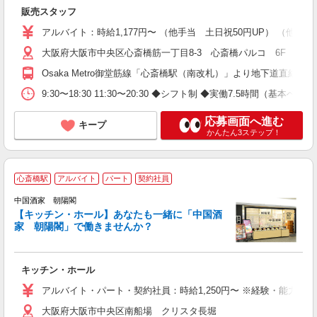
朝
販売スタッフ
アルバイト：時給1,177円〜 （他手当 土日祝50円UP） （他手
大阪府大阪市中央区心斎橋筋一丁目8-3 心斎橋パルコ 6F
Osaka Metro御堂筋線「心斎橋駅（南改札）」より地下道直結
9:30〜18:30 11:30〜20:30 ◆シフト制 ◆実働7.5時間
応募画面へ進む
キープ
かんたん3ステップ！
心斎橋駅
アルバイト
パート
契約社員
フ
選
中国酒家 朝陽閣
険
【キッチン・ホール】あなたも一緒に「中国酒
家 朝陽閣」で働きませんか？
キッチン・ホール
アルバイト・パート・契約社員：時給1,250円〜 ※経験・能力に
大阪府大阪市中央区南船場 クリスタ長堀