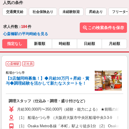
人気の条件
交通費支給
社会保険あり
未経験歓迎
昇給あり
フリータ
求人件数 :
184
件
この検索条件を保存
心斎橋駅の平均時給を見る
指定なし
新着順
時給順
日給順
月給順
心斎橋駅
正社員
船場かつら亭
【3店舗同時募集！】◆月給30万円＋昇給・賞
与◆調理経験を活かして新たなスタートを！
ま
調理スタッフ（仕込み・調理・盛り付けなど）
入
ー
月給300,000円〜350,000円（経験・能力による） ★前職の給
ス
［1］ 船場かつら亭 （大阪府大阪市中央区船場中央3-3-9 船場
交
［1］ Osaka Metro各線「本町」駅より徒歩1分 ［2］ Osaka 