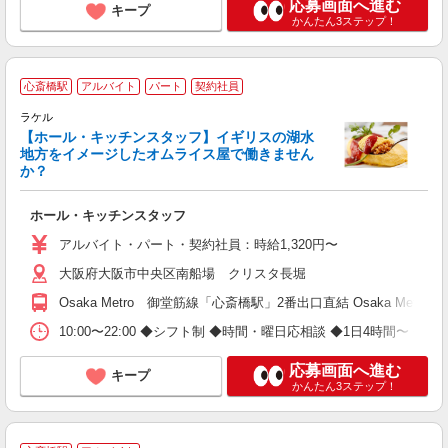
応募画面へ進む
キープ
かんたん3ステップ！
心斎橋駅
アルバイト
パート
契約社員
ラケル
【ホール・キッチンスタッフ】イギリスの湖水
か
地方をイメージしたオムライス屋で働きません
未
か？
間
り
ホール・キッチンスタッフ
アルバイト・パート・契約社員：時給1,320円〜
大阪府大阪市中央区南船場 クリスタ長堀
Osaka Metro 御堂筋線「心斎橋駅」2番出口直結 Osaka Me
10:00〜22:00 ◆シフト制 ◆時間・曜日応相談 ◆1日4時間〜 
応募画面へ進む
キープ
かんたん3ステップ！