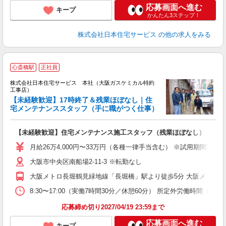
応募画面へ進む
キープ
かんたん3ステップ！
株式会社日本住宅サービス
の他の求人をみる
心斎橋駅
正社員
株式会社日本住宅サービス 本社（大阪ガスケミカル特約
工事店）
【未経験歓迎】17時終了＆残業ほぼなし｜住
す
宅メンテナンススタッフ（手に職がつく仕事）
入
賞
【未経験歓迎】住宅メンテナンス施工スタッフ（残業ほぼなし）
取
月給26万4,000円〜33万円（各種一律手当含む） ※試用期
大阪市中央区南船場2-11-3 ※転勤なし
大阪メトロ長堀鶴見緑地線「長堀橋」駅より徒歩5分 大阪メトロ
8:30〜17:00（実働7時間30分／休憩60分） 所定外労働時
応募締め切り2027/04/19 23:59まで
応募画面へ進む
キープ