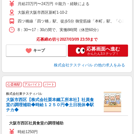
～
月給23万円〜24万円 ※能力・経験による
間
大阪府大阪市西区新町1-10-2
り
四ツ橋線「四ツ橋」駅、徒歩5分 御堂筋線「本町」駅、「心斎橋」
8：30〜17：30の間で、実働8時間（休憩60分）
応募締め切り2027/03/09 23:59まで
応募画面へ進む
キープ
かんたん3ステップ！
株式会社テスティパル
の他の求人をみる
心斎橋駅
アルバイト
パート
株式会社東テスティパル
大阪市西区【株式会社栗本鐵工所本社】社員食
堂の調理補助◆時給１２５０円◆土日祝休◆駅
チカ◆
方
大阪市西区社員食堂の調理補助
入
中
時給1250円