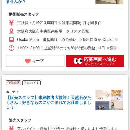
ませんか？
a
携帯販売スタッフ
未
正社員：月給210,000円 ※試用期間3か月は同条件
イ
大阪府大阪市中央区南船場 クリスタ長堀
Osaka Metro 御堂筋線「心斎橋駅」2番出口直結 Osaka Me
11:00〜21:00 ※上記時間のうち8時間程の勤務／1日 ※変則
応募画面へ進む
キープ
かんたん3ステップ！
心斎橋駅
アルバイト
ホリディ
が
【販売スタッフ】未経験者大歓迎！天然石がた
未
くさん！好きなものにかこまれてお仕事しまし
日
ょう！
販売スタッフ
アルバイト：時給1,200円〜 ※経験・能力により優遇します。