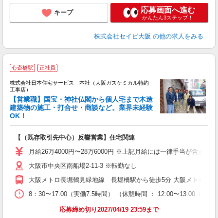
応募画面へ進む
キープ
かんたん3ステップ！
株式会社セイビ大阪
の他の求人をみる
心斎橋駅
正社員
お
株式会社日本住宅サービス 本社（大阪ガスケミカル特約
善
工事店）
【営業職】国宝・神社仏閣から個人宅まで木造
伏
建築物の施工・打合せ・商談など。業界未経験
OK！
陵
か
入
【（既存取引先中心）反響営業】住宅関連
賞
月給26万4000円〜28万6000円 ※上記月給には一律手当が
あ
大阪市中央区南船場2-11-3 ※転勤なし
大阪メトロ長堀鶴見緑地線 長堀橋駅から徒歩5分 大阪メトロ御堂
8：30〜17:00（実働7.5時間） （休憩時間 ： 12:00〜13
応募締め切り2027/04/19 23:59まで