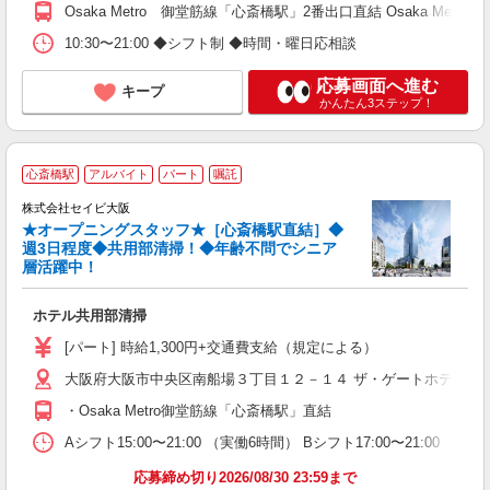
Osaka Metro 御堂筋線「心斎橋駅」2番出口直結 Osaka Me
10:30〜21:00 ◆シフト制 ◆時間・曜日応相談
応募画面へ進む
キープ
かんたん3ステップ！
心斎橋駅
アルバイト
パート
嘱託
株式会社セイビ大阪
齢
★オープニングスタッフ★［心斎橋駅直結］◆
週3日程度◆共用部清掃！◆年齢不問でシニア
充
層活躍中！
経
ル
ホテル共用部清掃
躍
結
[パート] 時給1,300円+交通費支給（規定による）
り
大阪府大阪市中央区南船場３丁目１２－１４ ザ・ゲートホテル大
・Osaka Metro御堂筋線「心斎橋駅」直結
Aシフト15:00〜21:00 （実働6時間） Bシフト17:00〜21:
応募締め切り2026/08/30 23:59まで