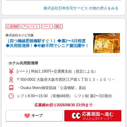
株式会社日本住宅サービス
の他の求人をみる
心斎橋駅
アルバイト
パート
嘱託
ん
株式会社セイビ大阪
［四つ橋線肥後橋駅すぐ！］◆週2〜3日程度
環
◆共用部清掃！◆年齢不問でシニア層活躍中！
経
ル
躍
ホテル共用部清掃
結
り
[パート] 時給1,180円+交通費支給（規定による）
〒550-0002 大阪府大阪市西区江戸堀１丁目１３－１０ リーガプ
・Osaka Metro御堂筋線「心斎橋駅」直結
シフト8:00〜15:00 （実働6時間） シフト制 週2〜3日勤務
応募締め切り2026/08/30 23:59まで
応募画面へ進む
キープ
かんたん3ステップ！