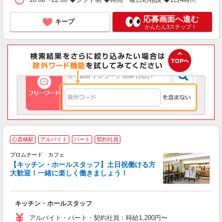
応募画面へ進む
キープ
かんたん3ステップ！
心斎橋駅
アルバイト
パート
契約社員
フ
プロムナード カフェ
円
【キッチン・ホールスタッフ】土日祝働ける方
フ
大歓迎！一緒に楽しく働きましょう！
フ
キッチン・ホールスタッフ
アルバイト・パート・契約社員：時給1,200円〜