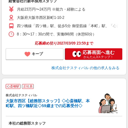
給食会社の新卒採用スタッフ
入
～
月給23万円〜24万円 ※能力・経験による
間
大阪府大阪市西区新町1-10-2
り
四ツ橋線「四ツ橋」駅、徒歩5分 御堂筋線「本町」駅、「心斎橋」
8：30〜17：30の間で、実働8時間（休憩60分）
応募締め切り2027/03/09 23:59まで
応募画面へ進む
キープ
かんたん3ステップ！
株式会社テスティパル
の他の求人をみる
心斎橋駅
正社員
株式会社テスティパル
社
大阪市西区【総務部スタッフ】◇心斎橋駅、本
町駅、四ツ橋駅近◇59歳までの応募受付◇
も
本社の総務部スタッフ
入