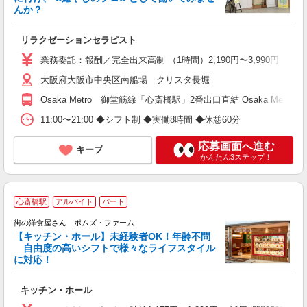
未
んか？
リラクゼーションセラピスト
業務委託：報酬／完全出来高制 （1時間）2,190円〜3,990円 ※ラ
大阪府大阪市中央区南船場 クリスタ長堀
Osaka Metro 御堂筋線「心斎橋駅」2番出口直結 Osaka Me
11:00〜21:00 ◆シフト制 ◆実働8時間 ◆休憩60分
応募画面へ進む
キープ
かんたん3ステップ！
心斎橋駅
アルバイト
パート
オ
街の洋食屋さん ポムズ・ファーム
【キッチン・ホール】未経験者OK！年齢不問
て
自由度の高いシフトで様々なライフスタイル
未
に対応！
（
キッチン・ホール