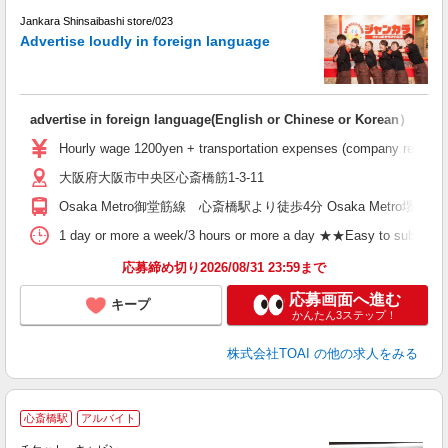
k
Jankara Shinsaibashi store/023
d
Advertise loudly in foreign language
advertise in foreign language(English or Chinese or Korean）
Hourly wage 1200yen + transportation expenses (company regulation
大阪府大阪市中央区心斎橋筋1-3-11
Osaka Metro御堂筋線 心斎橋駅より徒歩4分 Osaka Metro
1 day or more a week/3 hours or more a day ★★Easy to submit shif
応募締め切り2026/08/31 23:59まで
応募画面へ進む
キープ
かんたん3ステップ！
株式会社TOAI
の他の求人をみる
心斎橋駅
アルバイト