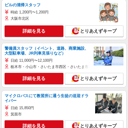
ビルの清掃スタッフ
時給 1,200円〜1,200円
大阪市北区
詳細を見る
とりあえずキープ
警備員スタッフ（イベント、道路、商業施設、
大型駐車場、JR列車見張りなど）
日給 11,000円〜12,100円
栃木市・小山市・さいたま市西区・さいたま市岩槻区・久喜市・蓮田
詳細を見る
とりあえずキープ
マイクロバスにて教習所に通う生徒の送迎ドラ
イバー
日給 15,850円
箕面市
詳細を見る
とりあえずキープ