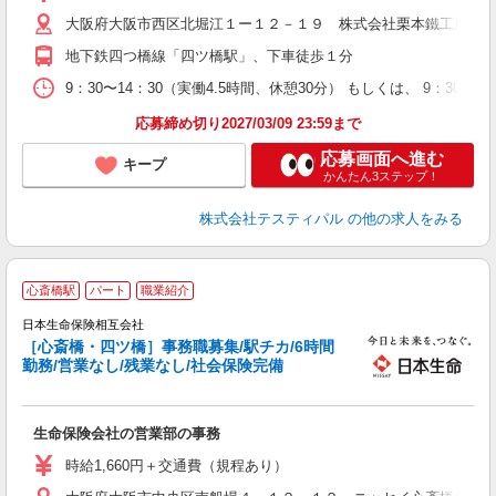
O
大阪府大阪市西区北堀江１ー１２－１９ 株式会社栗本鐵工所 
社
地下鉄四つ橋線「四ツ橋駅」、下車徒歩１分
9：30〜14：30（実働4.5時間、休憩30分） もしくは、 9：3
応募締め切り2027/03/09 23:59まで
応募画面へ進む
キープ
かんたん3ステップ！
株式会社テスティパル
の他の求人をみる
心斎橋駅
パート
職業紹介
日本生命保険相互会社
［心斎橋・四ツ橋］事務職募集/駅チカ/6時間
勤務/営業なし/残業なし/社会保険完備
い
生命保険会社の営業部の事務
時給1,660円＋交通費（規程あり）