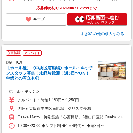
応募締め切り2026/08/31 23:59まで
応募画面へ進む
キープ
かんたん3ステップ！
すき家
の他の求人をみる
心斎橋駅
アルバイト
鶴橋 風月
【ホール他】《中央区南船場》ホール・キッチ
ンスタッフ募集！未経験歓迎！週3日〜OK！
で
学業との両立も◎
事
ホール・キッチン
未
内
アルバイト：時給1,180円〜1,250円
大阪府大阪市中央区南船場 クリスタ長堀
Osaka Metro 御堂筋線「心斎橋駅」2番出口直結 Osaka Me
10:00〜23:00 ◆シフト制 ◆1日4時間〜 ◆週3日〜