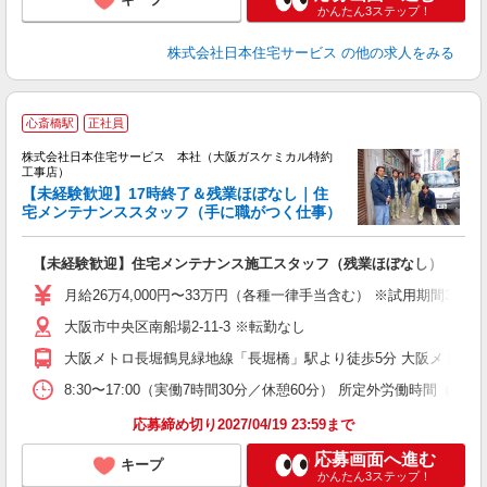
かんたん3ステップ！
株式会社日本住宅サービス
の他の求人をみる
心斎橋駅
正社員
株式会社日本住宅サービス 本社（大阪ガスケミカル特約
工事店）
【未経験歓迎】17時終了＆残業ほぼなし｜住
す
宅メンテナンススタッフ（手に職がつく仕事）
入
賞
【未経験歓迎】住宅メンテナンス施工スタッフ（残業ほぼなし）
取
月給26万4,000円〜33万円（各種一律手当含む） ※試用期
大阪市中央区南船場2-11-3 ※転勤なし
大阪メトロ長堀鶴見緑地線「長堀橋」駅より徒歩5分 大阪メトロ
8:30〜17:00（実働7時間30分／休憩60分） 所定外労働時
応募締め切り2027/04/19 23:59まで
応募画面へ進む
キープ
かんたん3ステップ！