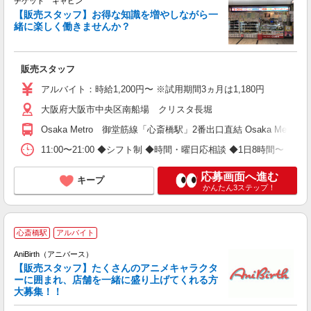
チケット キャビン
り
【販売スタッフ】お得な知識を増やしながら一
未
緒に楽しく働きませんか？
自
販売スタッフ
アルバイト：時給1,200円〜 ※試用期間3ヵ月は1,180円
大阪府大阪市中央区南船場 クリスタ長堀
Osaka Metro 御堂筋線「心斎橋駅」2番出口直結 Osaka Me
11:00〜21:00 ◆シフト制 ◆時間・曜日応相談 ◆1日8時間〜 ◆週
応募画面へ進む
キープ
かんたん3ステップ！
心斎橋駅
アルバイト
AniBirth（アニバース）
【販売スタッフ】たくさんのアニメキャラクタ
ーに囲まれ、店舗を一緒に盛り上げてくれる方
笑
大募集！！
フ