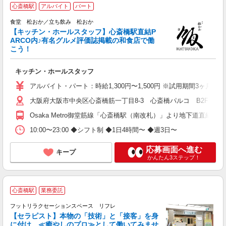
心斎橋駅
アルバイト
パート
食堂 松おか／立ち飲み 松おか
【キッチン・ホールスタッフ】心斎橋駅直結P
ARCO内♪有名グルメ評価誌掲載の和食店で働
す
こう！
フ
O
キッチン・ホールスタッフ
給
アルバイト・パート：時給1,300円〜1,500円 ※試用期間3ヶ月間
大阪府大阪市中央区心斎橋筋一丁目8-3 心斎橋パルコ B2F
Osaka Metro御堂筋線「心斎橋駅（南改札）」より地下道直結
10:00〜23:00 ◆シフト制 ◆1日4時間〜 ◆週3日〜
応募画面へ進む
キープ
かんたん3ステップ！
心斎橋駅
業務委託
フットリラクセーションスペース リフレ
【セラピスト】本物の「技術」と「接客」を身
つ
に付け、≪癒やしのプロ≫として働いてみませ