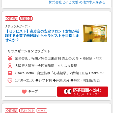
株式会社セイビ大阪
の他の求人をみる
心斎橋駅
業務委託
ナチュラルガーデン
【セラピスト】高歩合の安定サロン！女性が活
未
躍する企業で未経験からセラピストを目指しま
る
せんか？
割
リラクゼーションセラピスト
業務委託：報酬／完全出来高制 売上の30％〜 ※経験・能力により異な
大阪府大阪市中央区南船場 クリスタ長堀
Osaka Metro 御堂筋線「心斎橋駅」2番出口直結 Osaka Me
10:30〜21:30 ◆シフト制 ◆休憩60分 ◆時間・曜日応相談
応募画面へ進む
キープ
かんたん3ステップ！
P
心斎橋駅
アルバイト
パート
n