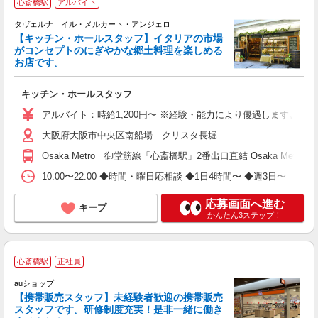
心斎橋駅
アルバイト
未
（
タヴェルナ イル・メルカート・アンジェロ
煙
【キッチン・ホールスタッフ】イタリアの市場
り
がコンセプトのにぎやかな郷土料理を楽しめる
お店です。
キッチン・ホールスタッフ
アルバイト：時給1,200円〜 ※経験・能力により優遇します。
大阪府大阪市中央区南船場 クリスタ長堀
Osaka Metro 御堂筋線「心斎橋駅」2番出口直結 Osaka Me
10:00〜22:00 ◆時間・曜日応相談 ◆1日4時間〜 ◆週3日〜
応募画面へ進む
キープ
かんたん3ステップ！
心斎橋駅
正社員
auショップ
【携帯販売スタッフ】未経験者歓迎の携帯販売
スタッフです。研修制度充実！是非一緒に働き