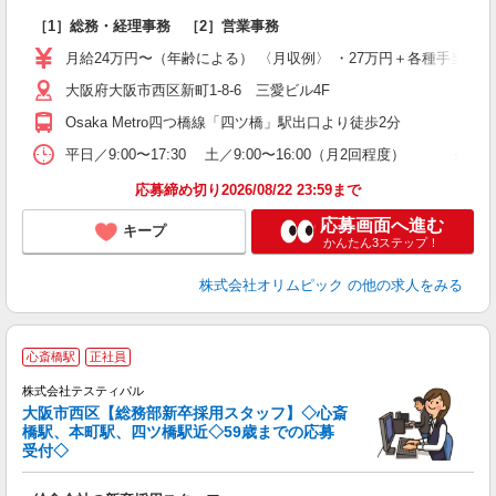
る
［1］総務・経理事務 ［2］営業事務
未
躍
月給24万円〜（年齢による） 〈月収例〉 ・27万円＋各種手当 （49
結
大阪府大阪市西区新町1-8-6 三愛ビル4F
Osaka Metro四つ橋線「四ツ橋」駅出口より徒歩2分
平日／9:00〜17:30 土／9:00〜16:00（月2回程度）
応募締め切り2026/08/22 23:59まで
応募画面へ進む
キープ
かんたん3ステップ！
株式会社オリムピック
の他の求人をみる
心斎橋駅
正社員
株式会社テスティパル
社
大阪市西区【総務部新卒採用スタッフ】◇心斎
橋駅、本町駅、四ツ橋駅近◇59歳までの応募
受付◇
も