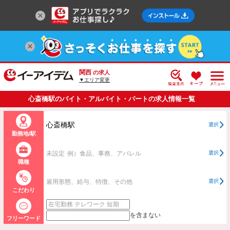
関西
の求人
▼エリア変更
心斎橋駅のバイト・アルバイト・パートの求人情報一覧
心斎橋駅
選択
勤務地/駅
未設定
例）食品、事務、アパレル
選択
職種
雇用形態、給与、特徴、その他
選択
こだわり
を含まない
フリーワード