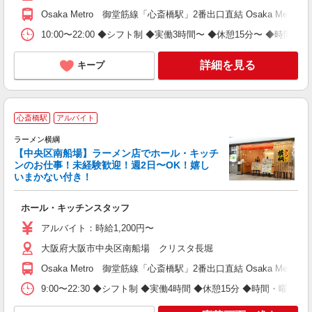
Osaka Metro 御堂筋線「心斎橋駅」2番出口直結 Osaka Me
10:00〜22:00 ◆シフト制 ◆実働3時間〜 ◆休憩15分〜 ◆時間・
詳細を見る
キープ
心斎橋駅
アルバイト
ラーメン横綱
【中央区南船場】ラーメン店でホール・キッチ
ンのお仕事！未経験歓迎！週2日〜OK！嬉し
タ
いまかない付き！
h
放
ホール・キッチンスタッフ
未
時
アルバイト：時給1,200円〜
方
大阪府大阪市中央区南船場 クリスタ長堀
修
Osaka Metro 御堂筋線「心斎橋駅」2番出口直結 Osaka Me
9:00〜22:30 ◆シフト制 ◆実働4時間 ◆休憩15分 ◆時間・曜日応