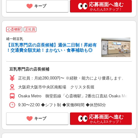
応募画面へ進む
キープ
かんたん3ステップ！
心斎橋駅
正社員
靖一郎豆乳
【豆乳専門店の店長候補】週休二日制！昇給有
！交通費全額支給！まかない・食事補助も◎
ま
豆乳専門店の店長候補
昇
正社員：月給280,000円〜 ※経験・能力により優遇します。
大阪府大阪市中央区南船場 クリスタ長堀
Osaka Metro 御堂筋線「心斎橋駅」2番出口直結 Osaka Me
9:30〜22:00 ◆シフト制 ◆実働8時間 ◆休憩60分
応募画面へ進む
キープ
かんたん3ステップ！