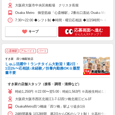
大阪府大阪市中央区南船場 クリスタ長堀
Osaka Metro 御堂筋線「心斎橋駅」2番出口直結 Osaka Me
7:30〜22:00 ◆シフト制 ◆時間・曜日応相談 ◆1日5時間〜 ◆週2
応募画面へ進む
キープ
かんたん3ステップ！
≪
心斎橋駅
アルバイト
パート
すき家 四ツ橋駅前店
しゅふ活躍中！ランチタイム大歓迎！週2日・
安
1日2h〜応相談♪未経験／扶養内勤務OK☆履歴
書不要
の
すき家の店舗スタッフ（接客・調理・清掃など）
履
タ
時給1,250円 ※22:00〜翌5:00：時給1,563円 ※高校生時給1,177
（
大阪府大阪市西区北堀江1-7-12四ツ橋北堀江ビル1F
夜
割
OsakaMetro四つ橋線「四ツ橋」駅より徒歩1分
24時間募集 1日2時間、週2日からOKのシフト制！ ※高校生のシ