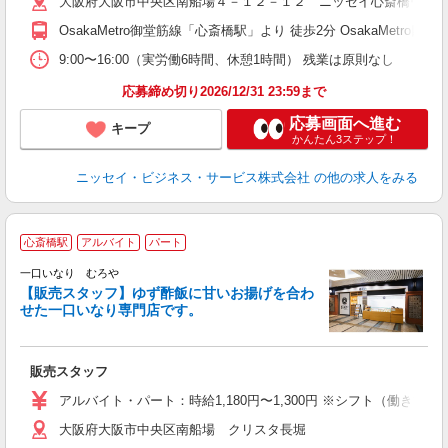
大阪府大阪市中央区南船場４－１２－１２ ニッセイ心斎橋ウエス
OsakaMetro御堂筋線「心斎橋駅」より 徒歩2分 OsakaMetro
9:00〜16:00（実労働6時間、休憩1時間） 残業は原則なし
応募締め切り2026/12/31 23:59まで
応募画面へ進む
キープ
かんたん3ステップ！
ニッセイ・ビジネス・サービス株式会社
の他の求人をみる
心斎橋駅
アルバイト
パート
未
一口いなり むろや
夕
【販売スタッフ】ゆず酢飯に甘いお揚げを合わ
せた一口いなり専門店です。
販売スタッフ
アルバイト・パート：時給1,180円〜1,300円 ※シフト（働き方
大阪府大阪市中央区南船場 クリスタ長堀