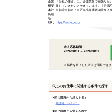
企業
「当社の使命」は、介護業界で頑張りた
概要
促していきたいと考えています。【許認可番号】
本社
京都府京都市下京区塩小路通西洞院東入東塩
所在
地
URL
https://kotrio.co.jp/
求人応募期間 ：
2026/08/01 ～ 2026/08/09
※掲載を終了した求人は閲覧できま
このお仕事に関連する条件で探す
同じ職種から求人を探す
介護職・ヘルパー
同じ特徴から求人を探す