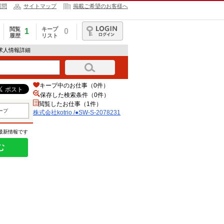
質問
サイトマップ
掲載ご希望のお客様へ
閲覧
キープ
1
0
履歴
リスト
ログイン
31の求人情報詳細
キープ中のお仕事（0件）
保存した検索条件（
0
件）
閲覧したお仕事（1件）
ープ
株式会社kotrio /●SW-S-2078231
の最新情報です
む