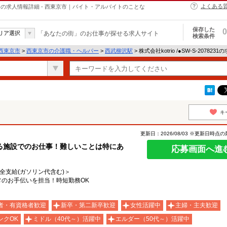
よくある
・ヘルパーの求人情報詳細 - 西東京市｜バイト・アルバイトのことな
保存した
0
リア選択
「あなたの街」のお仕事が探せる求人サイト
検索条件
西東京市
>
西東京市の介護職・ヘルパー
>
西武柳沢駅
> 株式会社kotrio /●SW-S-20782
キ
更新日：2026/08/03 ※更新日時点
る施設でのお仕事！難しいことは特にあ
応募画面へ進
費全支給(ガソリン代含む)＞
常のお手伝いを担当！時短勤務OK
者・有資格者歓迎
新卒・第二新卒歓迎
女性活躍中
主婦・主夫歓迎
ンクOK
ミドル（40代～）活躍中
エルダー（50代～）活躍中