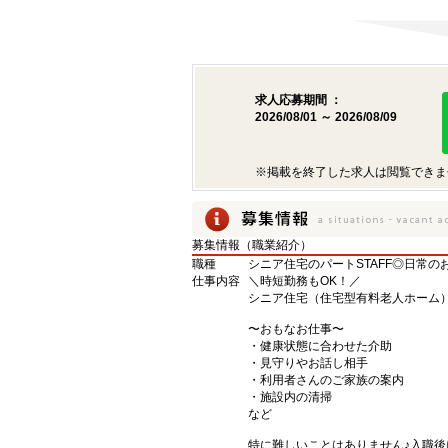
求人応募期間 ：
2026/08/01 ～ 2026/08/09
※掲載を終了した求人は閲覧できま
募集情報（職業紹介）
職種
シニア住宅のパートSTAFF◎日常の
仕事内容
＼時短勤務もOK！／
シニア住宅（住宅型有料老人ホーム）の
〜おもなお仕事〜
・健康状態に合わせた介助
・見守りやお話し相手
・利用者さんのご家族の案内
・施設内の清掃
など
特に難しいことはありません♪入職