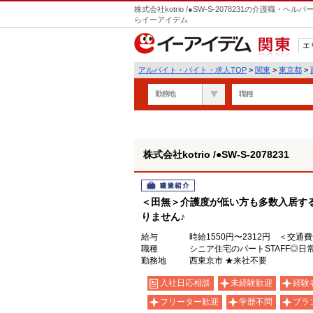
株式会社kotrio /●SW-S-2078231の介護職
らイーアイデム
エ
関東
アルバイト・バイト・求人TOP
>
関東
>
東京都
>
勤務地
職種
株式会社kotrio /●SW-S-2078231
職業紹介
＜田無＞介護度が低い方も多数入居す
りません♪
給与
時給1550円〜2312円 ＜交通
職種
シニア住宅のパートSTAFF◎日
勤務地
西東京市 ★来社不要
入社日応相談
未経験歓迎
経験
フリーター歓迎
学歴不問
ブラ