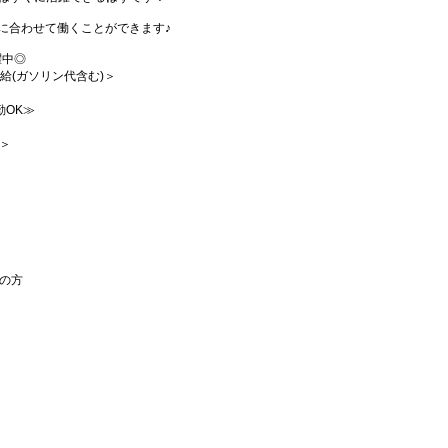
に合わせて働くことができます♪
躍中◎
支給(ガソリン代含む)＞
勤OK≫
）＞
の方