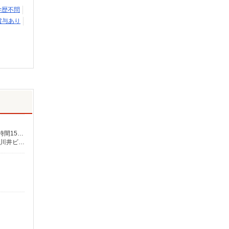
学歴不問
賞与あり
月給265,000円〜 ★介護福祉士の方は資格手当20,000円／月 別途交通費支給（30,000円上限／月） 別途残業手当（月平均残業時間15時間）残業代全額支給
【在宅介護センター野方】東京都中野区野方六丁目53番8号 【在宅介護センター目黒】東京都目黒区中根一丁目9番7号 都立大川井ビル101号室 【在宅介護センター小岩】東京都江戸川区西小岩四丁目14-6 メゾン司1階1F号室 【在宅介護センター西東京】東京都西東京市西原町一丁目4-6 サンハイツ101号室 【在宅介護センター石神井】東京都練馬区石神井町三丁目18-4 ユービル102号 【在宅介護センター大田】東京都大田区蒲田二丁目19-8