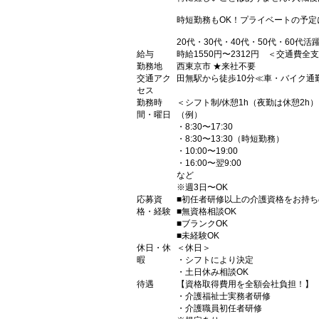
時短勤務もOK！プライベートの予定
20代・30代・40代・50代・60代活
給与
時給1550円〜2312円 ＜交通費全
勤務地
西東京市 ★来社不要
交通アク
田無駅から徒歩10分≪車・バイク通
セス
勤務時
＜シフト制/休憩1h（夜勤は休憩2h
間・曜日
（例）
・8:30〜17:30
・8:30〜13:30（時短勤務）
・10:00〜19:00
・16:00〜翌9:00
など
※週3日〜OK
応募資
■初任者研修以上の介護資格をお持ち
格・経験
■無資格相談OK
■ブランクOK
■未経験OK
休日・休
＜休日＞
暇
・シフトにより決定
・土日休み相談OK
待遇
【資格取得費用を全額会社負担！】
・介護福祉士実務者研修
・介護職員初任者研修