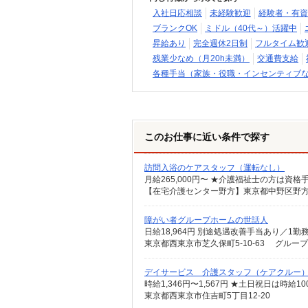
入社日応相談
未経験歓迎
経験者・有資
ブランクOK
ミドル（40代～）活躍中
昇給あり
完全週休2日制
フルタイム歓
残業少なめ（月20h未満）
交通費支給
各種手当（家族・役職・インセンティブ
このお仕事に近い条件で探す
訪問入浴のケアスタッフ（運転なし）
障がい者グループホームの世話人
日給18,964円 別途処遇改善手当あり／1勤務1
東京都西東京市芝久保町5-10-63 グル
デイサービス 介護スタッフ（ケアクルー
時給1,346円〜1,567円 ★土日祝日は時
東京都西東京市住吉町5丁目12-20