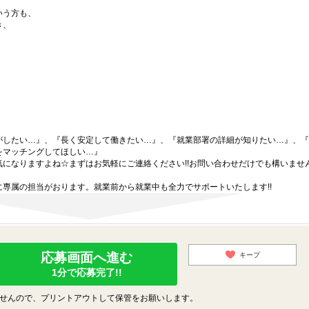
いう方も、
き、
がしたい…』、『長く安定して働きたい…』、『就業部署の詳細が知りたい…』、『
をマッチングしてほしい…』
になりますよね☆まずはお気軽にご連絡ください!!お問い合わせだけでも構いません
専属の担当がおります。就業前から就業中も全力でサポートいたします!!
応募画面へ進む
キープ
1分で応募完了!!
せんので、プリントアウトして保管をお願いします。