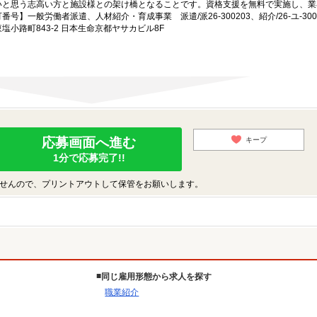
いと思う志高い方と施設様との架け橋となることです。資格支援を無料で実施し、業
一般労働者派遣、人材紹介・育成事業 派遣/派26-300203、紹介/26-ユ-300
小路町843-2 日本生命京都ヤサカビル8F
応募画面へ進む
キープ
1分で応募完了!!
せんので、プリントアウトして保管をお願いします。
同じ雇用形態から求人を探す
職業紹介