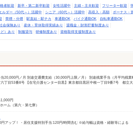
格者歓迎
新卒・第二新卒歓迎
女性活躍中
主婦・主夫歓迎
フリーター歓迎
エルダー（50代～）活躍中
シニア（60代～）活躍中
高収入・高額
ボーナス・
迎
禁煙・分煙
駅直結・駅チカ
車通勤OK
バイク通勤OK
自転車通勤OK
社会保険あり
産休・育休取得実績あり
退職金・財形貯蓄制度あり
など）あり
制服貸与
研修制度あり
資格取得支援制度あり
,000円
ープホーム（第六・第七寮）
）
給100円アップ！ ・居住支援特別手当:120円/時間含む ※給与幅は資格・経験等による