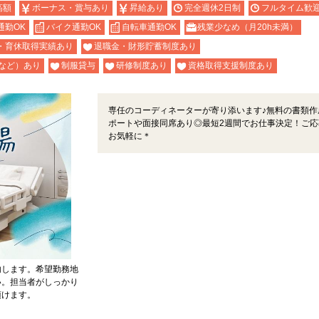
高額
ボーナス・賞与あり
昇給あり
完全週休2日制
フルタイム歓
通勤OK
バイク通勤OK
自転車通勤OK
残業少なめ（月20h未満）
・育休取得実績あり
退職金・財形貯蓄制度あり
など）あり
制服貸与
研修制度あり
資格取得支援制度あり
専任のコーディネーターが寄り添います♪無料の書類作
ポートや面接同席あり◎最短2週間でお仕事決定！ご応
お気軽に＊
内します。希望勤務地
い。担当者がしっかり
頂けます。