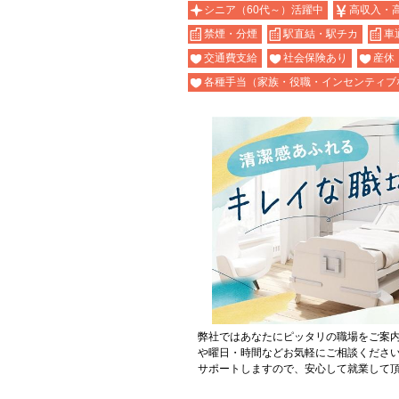
シニア（60代～）活躍中
高収入・
禁煙・分煙
駅直結・駅チカ
車
交通費支給
社会保険あり
産休
各種手当（家族・役職・インセンティブ
弊社ではあなたにピッタリの職場をご案
や曜日・時間などお気軽にご相談くださ
サポートしますので、安心して就業して