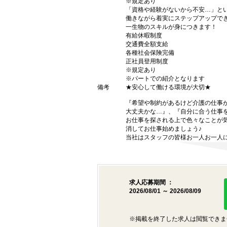
※規定あり
「資格や経験がないから不安…」と
働きながら着実にステップアップで
一生物のスキルが身につきます！
有給休暇制度
交通費全額支給
各種社会保険完備
正社員登用制度
※規定あり
※パートでの紹介となります
備考
★安心して働ける環境が大切★
『希望や制約があるけど介護の仕事
大丈夫かな…』、『自分に合う仕事
お仕事を探される上で色々なことが気
消してお仕事始めましょう♪
当社はスタッフの皆様お一人お一人に
求人応募期間 ：
2026/08/01 ～ 2026/08/09
※掲載を終了した求人は閲覧できま