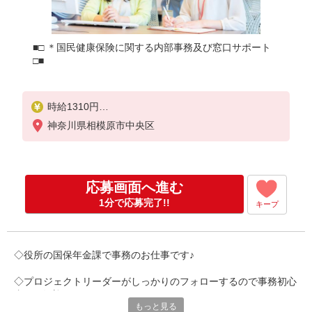
■□ ＊国民健康保険に関する内部事務及び窓口サポート
□■
時給1310円
月収例 205146円+残業代
神奈川県相模原市中央区
応募画面へ進む
1分で応募完了!!
キープ
◇役所の国保年金課で事務のお仕事です♪
◇プロジェクトリーダーがしっかりのフォローするので事務初心
者でも歓迎
もっと見る
◇業務委託でチームとして協力して業務を進めます