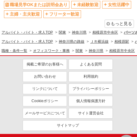
交通費支給
社会保険あり
職場見学OKまたは説明会あり
未経験歓迎
女性活躍中
研修制度あり
資格取得支援制度あり
主婦・主夫歓迎
フリーター歓迎
同じ職種から求人を探す
もっと見る
オフィスワーク・事務
アルバイト・バイト・求人TOP
関東
神奈川県
相模原市中央区
パーソ
一般・営業事務
アルバイト・バイト・求人TOP
神奈川県の路線
ＪＲ横浜線
相模原駅
同じ特徴から求人を探す
職種・条件一覧
オフィスワーク・事務
関東
神奈川県
相模原市中央区
未経験歓迎
ミドル（40代～）活躍中
掲載ご希望のお客様へ
よくある質問
土日祝休み
上場企業・上場企業のグループ会
社
お問い合わせ
利用規約
交通費支給
社会保険あり
リンクについて
プライバシーポリシー
Cookieポリシー
個人情報保護方針
メールサービスについて
サイト運営会社
サイトマップ