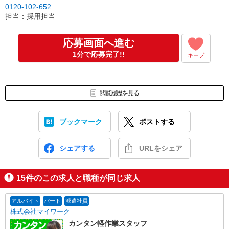
0120-102-652
※ご登録が無い方には当社よりオンライン登録のご案内をいたしま
担当：採用担当
す。
↓
仕事紹介
応募画面へ進む
↓
1分で応募完了!!
キープ
面接（1回、1時間程度）
※面接のないお仕事もございます。
↓
内定・採用
閲覧履歴を見る
合否については1週間以内にご連絡させていただきます。
※入社日等はご相談に応じます。
ブックマーク
ポストする
シェアする
URLをシェア
15
件のこの求人と職種が同じ求人
アルバイト
パート
派遣社員
株式会社マイワーク
カンタン軽作業スタッフ