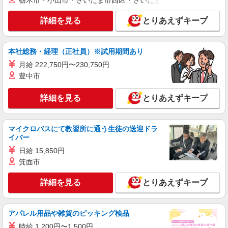
栃木市・小山市・さいたま市西区・さいたま市岩槻区・久喜市・
詳細を見る
キープ
詳細を見る
とりあえずキープ
パート
久保田弘税理士事務所
本社総務・経理（正社員）※試用期間あり
事務（税理士業務補助）
月給 222,750円〜230,750円
時給1,225円〜1,400円 ※経験・能力による
豊中市
神奈川県相模原市中央区相模原3-3-15
詳細を見る
とりあえずキープ
詳細を見る
キープ
アルバイト
パート
マイクロバスにて教習所に通う生徒の送迎ドラ
株式会社きらぼし銀行
イバー
銀行の融資事務センタースタッフ
日給 15,850円
時給1,270円〜 パートさんに嬉しい賞与昇給あ
箕面市
ります◎ ◆試用期間6か月 ◆初めは社会保険適用
外の働き方からスタート 時給1,270円〜 ◆試用
きらぼし銀行 相模原センタービル 神奈川県
詳細を見る
とりあえずキープ
期間終了後は、社会保険適用の働き方へ転換可能
相模原市中央区相模原３－８－１７
時給1,310円〜 ※転換は一定の要件あり ＜月収
例＞1日6時間・週3日勤務の場合 1,270円×6時間＝
詳細を見る
キープ
アパレル用品や雑貨のピッキング検品
7,620円 7,620円×月12日＝91,440円 上記プラス交
通費となります。
時給 1,200円〜1,500円