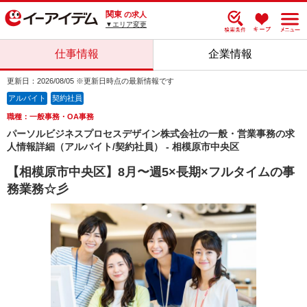
関東
の求人
▼エリア変更
仕事情報
企業情報
更新日：2026/08/05 ※更新日時点の最新情報です
アルバイト
契約社員
職種：一般事務・OA事務
パーソルビジネスプロセスデザイン株式会社の一般・営業事務の求
人情報詳細（アルバイト/契約社員） - 相模原市中央区
【相模原市中央区】8月〜週5×長期×フルタイムの事
務業務☆彡