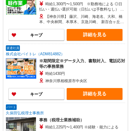
時給1,300円〜1,500円 ※勤務地による ◎日
払い・週払い選択可能（日払いは手数料なし） ◎
残業手当、リーダー手当、深夜手当あり！
【神奈川県】 藤沢、川崎、海老名、大和、橋
本、中央林間、本厚木、京急川崎、 新百合ヶ丘、
平塚、辻堂、相模大野、茅ヶ崎、武蔵新城、淵野
辺、他 他にも一都三県各地にあり。ご希望をお聞
詳細を見る
キープ
かせください。 ☆送迎バス有／バイク・自転車通
勤OKなどの勤務地もアリ
派遣社員
株式会社バイトレ（ADM814882）
※期間限定※データ入力、書類封入、電話応対
等の事務業務
時給1430円
神奈川県相模原市中央区
詳細を見る
キープ
パート
久保田弘税理士事務所
事務（税理士業務補助）
時給1,225円〜1,400円 ※経験・能力による