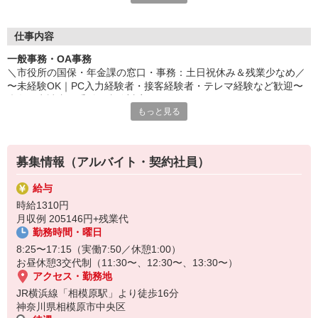
☆聞きやすい環境です経験を積んで長くお仕事ができます20代〜
60代の方が活躍中！
仕事内容
一般事務・OA事務
＼市役所の国保・年金課の窓口・事務：土日祝休み＆残業少なめ／
〜未経験OK｜PC入力経験者・接客経験者・テレマ経験など歓迎〜
◇各種申請書の受付・事務対応
もっと見る
◇申請内容に関する内容確認、不備解消の架電・受電
◇郵便物の発送準備・到着受取・開封・仕分け業務
◇専用システムの検索・閲覧など付随する事務業務など
◎研修もしっかりあるので未経験の方も歓迎♪
募集情報（アルバイト・契約社員）
給与
時給1310円
月収例 205146円+残業代
勤務時間・曜日
8:25〜17:15（実働7:50／休憩1:00）
お昼休憩3交代制（11:30〜、12:30〜、13:30〜）
アクセス・勤務地
JR横浜線「相模原駅」より徒歩16分
神奈川県相模原市中央区