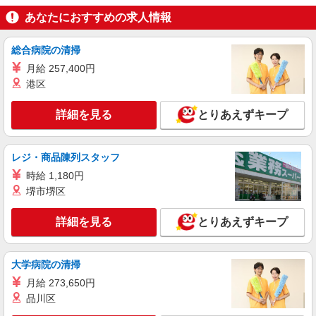
詳細を見る
キープ
あなたにおすすめの求人情報
派遣社員
総合病院の清掃
戦力エージェント株式会社 海老名支店
月給 257,400円
半導体製造会社での一般事務
港区
時給：1500円 【月収例】 時給1500円×7時間
30分×21日=236,250円 +交通費実費支給（規定あ
詳細を見る
とりあえずキープ
り） +各種手当（規定あり） ★充実した福利厚生
神奈川県相模原市中央区田名
★ 世帯主手当（扶養あり5,000円、扶養なし3,000
円） 配偶者手当（10,000円） 子ども手当 （5,000
詳細を見る
キープ
円／1人※3名以上は一律15,000円） 日払い/週払
レジ・商品陳列スタッフ
い対応可能！急な出費にも安心です♪
時給 1,180円
派遣社員
堺市堺区
パーソルフィールドスタッフ株式会社 神奈川コーディネートセンタ
ー
詳細を見る
とりあえずキープ
生産計画関連のお仕事補助
時給1,800円 【月収例】292,950円（月21日就
業・残業なしの場合） ★交通費規定支給
大学病院の清掃
神奈川県相模原市中央区 ★車通勤可 片道 直線
月給 273,650円
距離6km以上、または公共交通機関で50分以上の
品川区
方