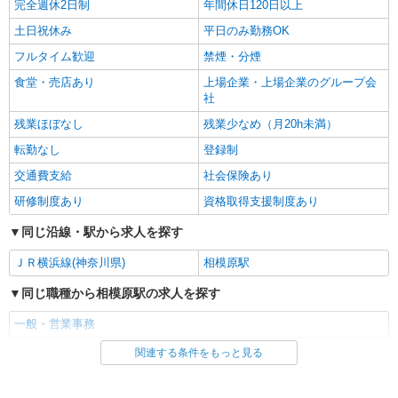
完全週休2日制
年間休日120日以上
土日祝休み
平日のみ勤務OK
フルタイム歓迎
禁煙・分煙
食堂・売店あり
上場企業・上場企業のグループ会
社
残業ほぼなし
残業少なめ（月20h未満）
転勤なし
登録制
交通費支給
社会保険あり
研修制度あり
資格取得支援制度あり
同じ沿線・駅から求人を探す
ＪＲ横浜線(神奈川県)
相模原駅
同じ職種から相模原駅の求人を探す
一般・営業事務
関連する条件をもっと見る
同じ雇用形態から相模原駅の求人を探す
アルバイト
契約社員