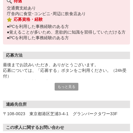
待遇
交通費支給あり
庁舎内に食堂･コンビニ･周辺に飲食店あり
応募資格・経験
●PCを利用した事務経験のある方
●覚えることが多いため、意欲的に知識を習得していただける方
●PCを利用した事務経験のある方
応募方法
最後までお読みいただき、ありがとうございます。
応募については、「応募する」ボタンをご利用ください。（24h受
付）
こちらより折り返しご連絡させていただきます。
もっと見る
お電話でのご応募もお待ちしております。（平日9:00〜19:00）
◆応募・選考の流れ◆
応募
連絡先住所
※応募後、選考に進む方には5営業日以内にご連絡いたします。
〒108-0023 東京都港区芝浦3-4-1 グランパークタワー33F
↓
オンライン登録
既にパーソルビジネスプロセスデザインにご登録済みの方は不要で
この求人に関するお問い合わせ
す。