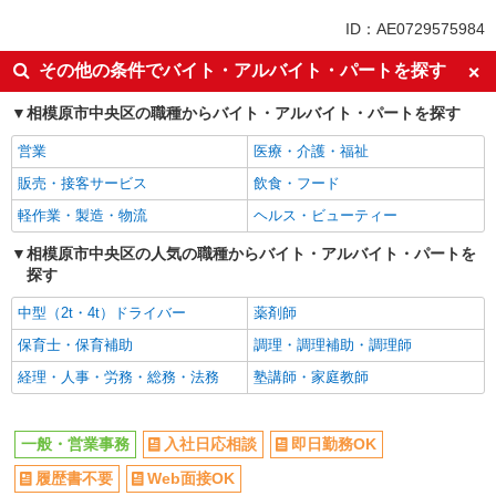
同じ特徴から相模原駅の求人を探す
ID：AE0729575984
入社日応相談
即日勤務OK
その他の条件でバイト・アルバイト・パートを探す
履歴書不要
Web面接OK
相模原市中央区の職種からバイト・アルバイト・パートを探す
職場見学OKまたは説明会あり
未経験歓迎
営業
医療・介護・福祉
女性活躍中
主婦・主夫歓迎
販売・接客サービス
飲食・フード
フリーター歓迎
学歴不問
軽作業・製造・物流
ヘルス・ビューティー
ブランクOK
ミドル（40代～）活躍中
エルダー（50代～）活躍中
相模原市中央区の人気の職種からバイト・アルバイト・パートを
シニア（60代～）活躍中
探す
完全週休2日制
年間休日120日以上
中型（2t・4t）ドライバー
薬剤師
土日祝休み
平日のみ勤務OK
保育士・保育補助
調理・調理補助・調理師
フルタイム歓迎
禁煙・分煙
経理・人事・労務・総務・法務
塾講師・家庭教師
食堂・売店あり
上場企業・上場企業のグループ会
社
残業ほぼなし
残業少なめ（月20h未満）
一般・営業事務
入社日応相談
即日勤務OK
転勤なし
登録制
履歴書不要
Web面接OK