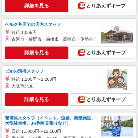
詳細を見る
キープ
詳細を見る
とりあえずキープ
派遣社員
パーソルフィールドスタッフ株式会社 神奈川コーディネートセンタ
ベルク各店での店内スタッフ
ー
時給 1,065円
生産計画に関する事務業務
古河市・佐野市・前橋市・高崎市・伊勢崎市・太田市・館林市・
時給1,900円 【月収例】309,225円（月21日就
業・残業なしの場合） ★交通費規定支給
詳細を見る
とりあえずキープ
神奈川県相模原市中央区 ★車通勤可 片道 直線
距離6km以上、または公共交通機関で50分以上の
方
ビルの清掃スタッフ
詳細を見る
キープ
時給 1,200円〜1,200円
大阪市北区
派遣社員
株式会社ウィズアップスタッフ 立川エリア
詳細を見る
とりあえずキープ
物流センターオフィスの一般事務
時給1,450円＋交通費規定内支給 ※仮払い・週
払いOK
警備員スタッフ（イベント、道路、商業施設、
[大型物流センター] 神奈川県相模原市中央区田
大型駐車場、JR列車見張りなど）
名
日給 11,000円〜12,100円