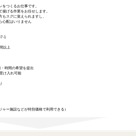
キンをつくるお仕事です。
て揚げる作業をお任せします。
方もスグに覚えられますし、
ら心配はいりません
-1
分
時間以上
日・時間の希望を提出
務受け入れ可能
り
ジャー施設などが特別価格で利用できる）