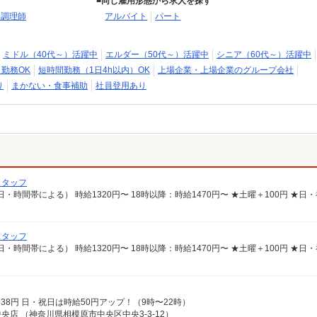
同じ雇用形態から求人を探す
・調理師
アルバイト
パート
ミドル（40代～）活躍中
エルダー（50代～）活躍中
シニア（60代～）活躍中
日勤務OK
短時間勤務（1日4h以内）OK
上場企業・上場企業のグループ会社
り
まかない・食事補助
社員登用あり
スタッフ
スタッフ
時給1538円 日・祝日は時給50円アップ！（9時〜22時）
店 （神奈川県相模原市中央区中央3-3-12）