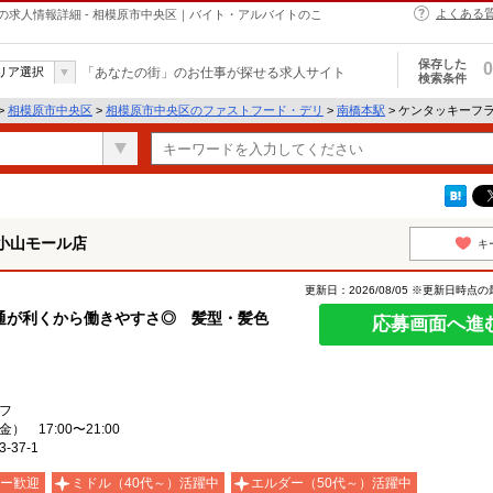
よくある
求人情報詳細 - 相模原市中央区｜バイト・アルバイトのこ
保存した
0
リア選択
「あなたの街」のお仕事が探せる求人サイト
検索条件
>
相模原市中央区
>
相模原市中央区のファストフード・デリ
>
南橋本駅
> ケンタッキーフ
小山モール店
キ
更新日：2026/08/05 ※更新日時点
通が利くから働きやすさ◎ 髪型・髪色
応募画面へ進
フ
 17:00〜21:00
37-1
ー歓迎
ミドル（40代～）活躍中
エルダー（50代～）活躍中