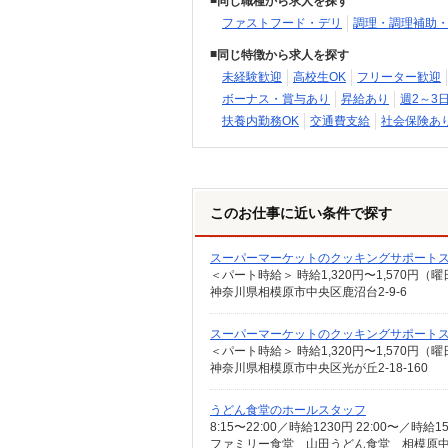
同じ職種から求人を探す
ファストフード・デリ
調理・調理補助
同じ特徴から求人を探す
未経験歓迎
高校生OK
フリーター歓迎
ボーナス・賞与あり
昇給あり
週2～3
扶養内勤務OK
交通費支給
社会保険あ
このお仕事に近い条件で探す
スーパーマーケットのクッキングサポート
神奈川県相模原市中央区鹿沼台2-9-6
スーパーマーケットのクッキングサポート
神奈川県相模原市中央区光が丘2-18-160
うどん食堂のホールスタッフ
8:15〜22:00／時給1230円 22:00〜／
ファミリー食堂 山田うどん食堂 相模原中央