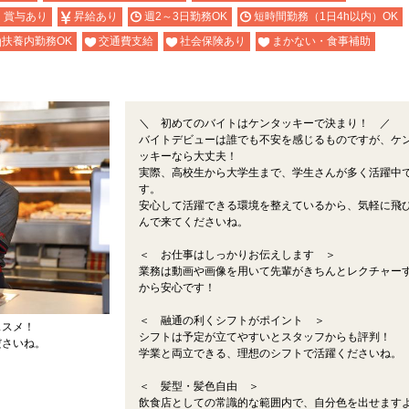
・賞与あり
昇給あり
週2～3日勤務OK
短時間勤務（1日4h以内）OK
扶養内勤務OK
交通費支給
社会保険あり
まかない・食事補助
＼ 初めてのバイトはケンタッキーで決まり！ ／
バイトデビューは誰でも不安を感じるものですが、ケ
ッキーなら大丈夫！
実際、高校生から大学生まで、学生さんが多く活躍中
す。
安心して活躍できる環境を整えているから、気軽に飛
んで来てくださいね。
＜ お仕事はしっかりお伝えします ＞
業務は動画や画像を用いて先輩がきちんとレクチャー
から安心です！
＜ 融通の利くシフトがポイント ＞
ススメ！
シフトは予定が立てやすいとスタッフからも評判！
ださいね。
学業と両立できる、理想のシフトで活躍くださいね。
＜ 髪型・髪色自由 ＞
飲食店としての常識的な範囲内で、自分色を出せます