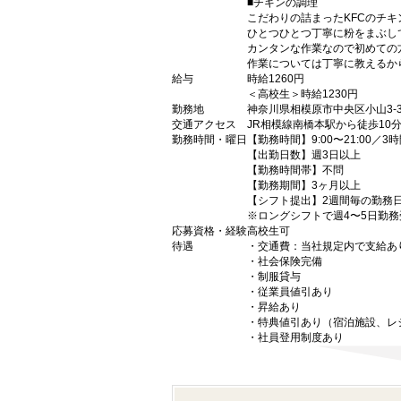
■チキンの調理
こだわりの詰まったKFCのチ
ひとつひとつ丁寧に粉をまぶし
カンタンな作業なので初めての
作業については丁寧に教えるか
給与
時給1260円
＜高校生＞時給1230円
勤務地
神奈川県相模原市中央区小山3-37
交通アクセス
JR相模線南橋本駅から徒歩10
勤務時間・曜日
【勤務時間】9:00〜21:00／3
【出勤日数】週3日以上
【勤務時間帯】不問
【勤務期間】3ヶ月以上
【シフト提出】2週間毎の勤務
※ロングシフトで週4〜5日勤
応募資格・経験
高校生可
待遇
・交通費：当社規定内で支給あ
・社会保険完備
・制服貸与
・従業員値引あり
・昇給あり
・特典値引あり（宿泊施設、レ
・社員登用制度あり