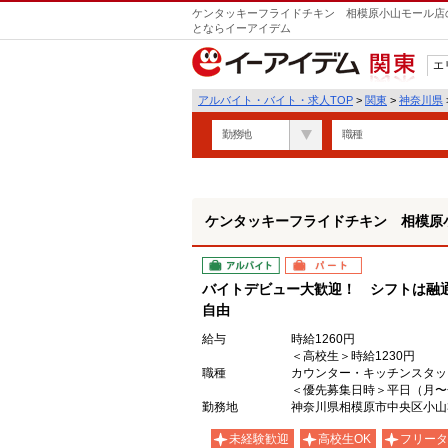
ケンタッキーフライドチキン 相模原小山モール店の
とならイーアイデム
エ
関東
アルバイト・バイト・求人TOP
>
関東
>
神奈川県
勤務地
職種
ケンタッキーフライドチキン 相模原
アルバイト
パート
バイトデビュー大歓迎！ シフトは融
自由
給与
時給1260円
＜高校生＞時給1230円
職種
カウンター・キッチンスタッ
＜優先募集日時＞平日（月〜金）
勤務地
神奈川県相模原市中央区小山3-
未経験歓迎
高校生OK
フリータ