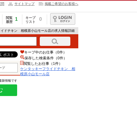
質問
サイトマップ
掲載ご希望のお客様へ
閲覧
キープ
1
0
履歴
リスト
ログイン
ライドチキン 相模原小山モール店の求人情報詳細
キープ中のお仕事（0件）
保存した検索条件（
0
件）
閲覧したお仕事（1件）
ープ
ケンタッキーフライドチキン 相
模原小山モール店
の最新情報です
む