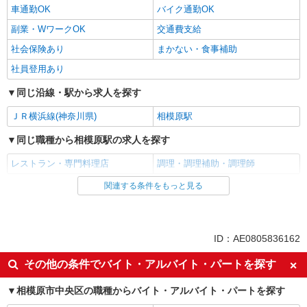
車通勤OK
バイク通勤OK
副業・WワークOK
交通費支給
社会保険あり
まかない・食事補助
社員登用あり
同じ沿線・駅から求人を探す
ＪＲ横浜線(神奈川県)
相模原駅
同じ職種から相模原駅の求人を探す
レストラン・専門料理店
調理・調理補助・調理師
関連する条件をもっと見る
同じ雇用形態から相模原駅の求人を探す
アルバイト
パート
同じ特徴から相模原駅の求人を探す
ID：AE0805836162
未経験歓迎
昇給あり
その他の条件でバイト・アルバイト・パートを探す
週2～3日勤務OK
短時間勤務（1日4h以内）OK
相模原市中央区の職種からバイト・アルバイト・パートを探す
車通勤OK
バイク通勤OK