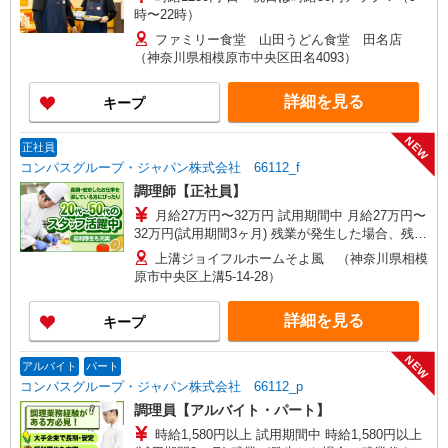
時〜22時）
ファミリー食堂 山田うどん食堂 田名店
（神奈川県相模原市中央区田名4093）
詳細を見る
キープ
NEW
正社員
コンパスグループ・ジャパン株式会社 66112_f
調理師【正社員】
月給27万円〜32万円 試用期間中 月給27万円〜
32万円(試用期間3ヶ月) 残業が発生した場合、残業
代を1分単位で別途支給します。 ※給与は経験や
上溝ジョイフルホームそよ風 （神奈川県相模
前職給与に応じて決定します。
原市中央区上溝5-14-28）
詳細を見る
キープ
NEW
アルバイト
パート
コンパスグループ・ジャパン株式会社 66112_p
調理員【アルバイト・パート】
時給1,580円以上 試用期間中 時給1,580円以上