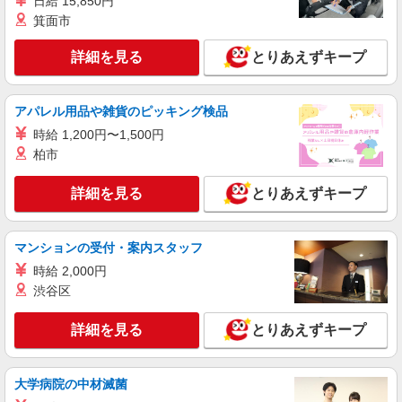
日給 15,850円
箕面市
正社員
詳細を見る
とりあえずキープ
株式会社HITOWA フードサービスカンパニー
福祉施設での調理師【正社員】
月給22万円〜25万円 ※給与は経験や前職給与
アパレル用品や雑貨のピッキング検品
に応じて決定します。 賞与年2回
時給 1,200円〜1,500円
イリーゼ相模原矢部 （神奈川県相模原市中央
柏市
区矢部2-21-1）
詳細を見る
とりあえずキープ
詳細を見る
キープ
正社員
マンションの受付・案内スタッフ
株式会社HITOWA フードサービスカンパニー
時給 2,000円
福祉施設での栄養士【正社員】
渋谷区
月給22万円〜25万円 ※給与は経験や前職給与
に応じて決定します。 賞与年2回 ※マイカー通勤
詳細を見る
可能な方優遇
とりあえずキープ
イリーゼ橋本中央 （神奈川県相模原市中央区
南橋本2-11-16）
大学病院の中材滅菌
詳細を見る
キープ