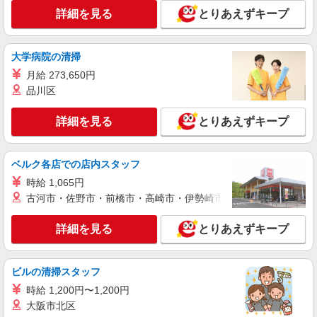
詳細を見る
とりあえずキープ
詳細を見る
キープ
NEW
大学病院の清掃
アルバイト
パート
ＳＯＭＰＯケア ラヴィーレ 相模原中央
月給 273,650円
調理・食器洗浄・発注
品川区
時給1290円〜1440円 ※経験等による ★早朝時
給（5:00〜8:00）時給＋100円 ★希望収入があり
詳細を見る
とりあえずキープ
ましたら、ご相談いただければ希望条件に合うか
神奈川県相模原市中央区中央3丁目6-3
の確認もいたします。 ★時間外手当別途支給 ★上
記金額は働きがい向上手当を含みます。 ★働きが
ベルク各店での店内スタッフ
詳細を見る
キープ
い向上手当※26年6月改定（地域により異なる）
時給 1,065円
社会保険加入者は更に＋50円
NEW
古河市・佐野市・前橋市・高崎市・伊勢崎市・太田市・館林市・
アルバイト
パート
ファミリー食堂 山田うどん食堂 田名店（店舗番号150）
詳細を見る
とりあえずキープ
うどん食堂のキッチンスタッフ
時給1230円 日・祝日は時給50円アップ！（9
時〜22時）
ビルの清掃スタッフ
ファミリー食堂 山田うどん食堂 田名店
時給 1,200円〜1,200円
（神奈川県相模原市中央区田名4093）
大阪市北区