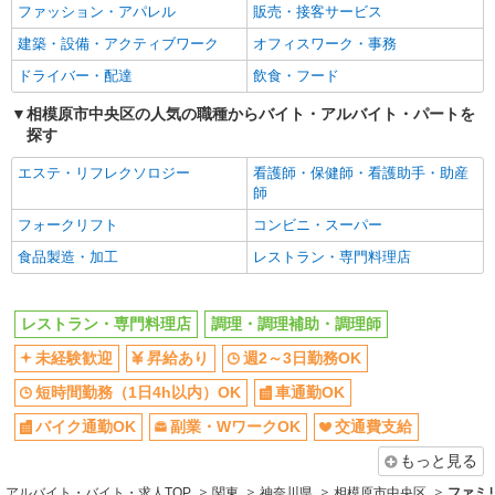
ファッション・アパレル
販売・接客サービス
副業・WワークOK
交通費支給
建築・設備・アクティブワーク
オフィスワーク・事務
社会保険あり
まかない・食事補助
ドライバー・配達
飲食・フード
社員登用あり
相模原市中央区の人気の職種からバイト・アルバイト・パートを
同じ職種から求人を探す
探す
飲食・フード
エステ・リフレクソロジー
看護師・保健師・看護助手・助産
レストラン・専門料理店
調理・調理補助・調理師
師
フォークリフト
コンビニ・スーパー
同じ特徴から求人を探す
食品製造・加工
レストラン・専門料理店
未経験歓迎
週2～3日勤務OK
短時間勤務（1日4h以内）OK
車通勤OK
レストラン・専門料理店
調理・調理補助・調理師
副業・WワークOK
交通費支給
未経験歓迎
昇給あり
週2～3日勤務OK
社会保険あり
まかない・食事補助
短時間勤務（1日4h以内）OK
車通勤OK
社員登用あり
バイク通勤OK
副業・WワークOK
交通費支給
もっと見る
アルバイト・バイト・求人TOP
関東
神奈川県
相模原市中央区
ファミ