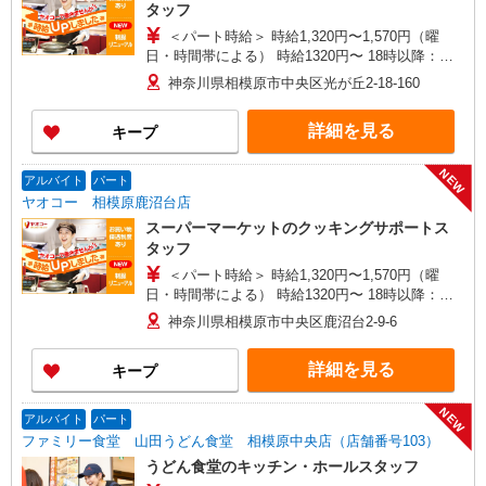
タッフ
＜パート時給＞ 時給1,320円〜1,570円（曜
日・時間帯による） 時給1320円〜 18時以降：時
給1470円〜 ★土曜＋100円 ★日・祝＋100円 ※ア
神奈川県相模原市中央区光が丘2-18-160
ルバイトさんの時給や募集内容はお問い合わせく
ださい
詳細を見る
キープ
NEW
アルバイト
パート
ヤオコー 相模原鹿沼台店
スーパーマーケットのクッキングサポートス
タッフ
＜パート時給＞ 時給1,320円〜1,570円（曜
日・時間帯による） 時給1320円〜 18時以降：時
給1470円〜 ★土曜＋100円 ★日・祝＋100円 ※ア
神奈川県相模原市中央区鹿沼台2-9-6
ルバイトさんの時給や募集内容はお問い合わせく
ださい
詳細を見る
キープ
NEW
アルバイト
パート
ファミリー食堂 山田うどん食堂 相模原中央店（店舗番号103）
うどん食堂のキッチン・ホールスタッフ