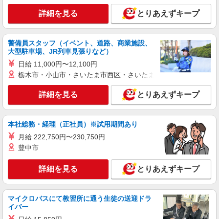
詳細を見る
キープ
詳細を見る
とりあえずキープ
アルバイト
パート
株式会社HITOWA フードサービスカンパニー
警備員スタッフ（イベント、道路、商業施設、
福祉施設での調理員【アルバイト・パート】
大型駐車場、JR列車見張りなど）
時給1,350円以上 ※経験によりスタート時給は
日給 11,000円〜12,100円
変動します。 ※AP評価制度：あり 年1回の評価
栃木市・小山市・さいたま市西区・さいたま市岩槻区・久喜市・
により時給を見直します。 ※アルバイト賞与（寸
はなことば相模原 （神奈川県相模原市中央区
志）：あり 年2回。勤続年数により金額UP。
小町通1-11-12）
詳細を見る
とりあえずキープ
詳細を見る
キープ
本社総務・経理（正社員）※試用期間あり
正社員
月給 222,750円〜230,750円
株式会社HITOWA フードサービスカンパニー
豊中市
福祉施設での調理師（チーフ候補）【正社員】
月給25万円〜30万円 ※給与は経験や前職給与
詳細を見る
とりあえずキープ
に応じて決定します。 賞与年2回
イリーゼ相模原矢部 （神奈川県相模原市中央
区矢部2-21-1）
マイクロバスにて教習所に通う生徒の送迎ドラ
イバー
詳細を見る
キープ