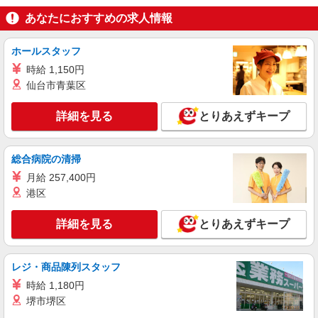
ましたら、ご相談いただければ希望条件に合うか
神奈川県相模原市中央区淵野辺3丁目2-24
あなたにおすすめの求人情報
の確認もいたします。 ★時間外手当別途支給 ★上
記金額は働きがい向上手当を含みます。 ★働きが
詳細を見る
キープ
い向上手当※26年6月改定（地域により異なる）
ホールスタッフ
社会保険加入者は更に＋50円
時給 1,150円
NEW
アルバイト
パート
仙台市青葉区
ＳＯＭＰＯケア ラヴィーレ 上溝
調理・食器洗浄・発注
詳細を見る
とりあえずキープ
時給1290円〜1440円 ※経験等による ★早朝時
給（5:00〜8:00）時給＋100円 ★希望収入があり
ましたら、ご相談いただければ希望条件に合うか
神奈川県相模原市中央区上溝4628-1
総合病院の清掃
の確認もいたします。 ★時間外手当別途支給 ★上
月給 257,400円
記金額は働きがい向上手当を含みます。 ★働きが
詳細を見る
キープ
い向上手当※26年6月改定（地域により異なる）
港区
社会保険加入者は更に＋50円
NEW
アルバイト
パート
詳細を見る
とりあえずキープ
コンパスグループ・ジャパン株式会社 39136_p
調理師【アルバイト・パート】
レジ・商品陳列スタッフ
時給1,600円以上 試用期間中 時給1,600円以上
(試用期間2ヶ月) 残業が発生した場合、残業代を1
時給 1,180円
分単位で別途支給します。
相和会 老健青葉の郷 （神奈川県相模原市中
堺市堺区
央区青葉3-36-1）