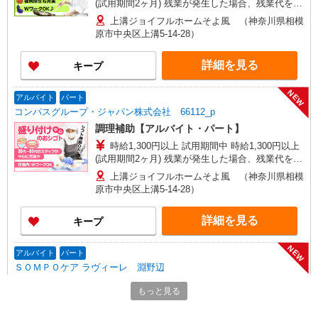
(試用期間2ヶ月) 残業が発生した場合、残業代を1
分単位で別途支給します。
上溝ジョイフルホームそよ風 （神奈川県相模
原市中央区上溝5-14-28）
詳細を見る
キープ
NEW
アルバイト
パート
コンパスグループ・ジャパン株式会社 66112_p
調理補助【アルバイト・パート】
時給1,300円以上 試用期間中 時給1,300円以上
(試用期間2ヶ月) 残業が発生した場合、残業代を1
分単位で別途支給します。
上溝ジョイフルホームそよ風 （神奈川県相模
原市中央区上溝5-14-28）
詳細を見る
キープ
NEW
アルバイト
パート
ＳＯＭＰＯケア ラヴィーレ 淵野辺
調理・食器洗浄・発注
もっと見る
時給1290円〜1440円 ※経験等による ★早朝時
給（5:00〜8:00）時給＋100円 ★希望収入があり