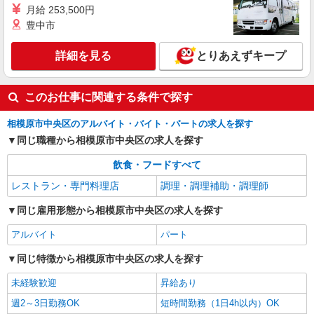
月給 253,500円
正社員
豊中市
株式会社HITOWA フードサービスカンパニー
福祉施設での調理師【正社員】
詳細を見る
とりあえずキープ
月給22万円〜25万円 ※給与は経験や前職給与
に応じて決定します。 賞与年2回 ※マイカー通勤
可能な方優遇
イリーゼ橋本中央 （神奈川県相模原市中央区
このお仕事に関連する条件で探す
南橋本2-11-16）
相模原市中央区のアルバイト・バイト・パートの求人を探す
詳細を見る
キープ
同じ職種から相模原市中央区の求人を探す
飲食・フードすべて
レストラン・専門料理店
調理・調理補助・調理師
同じ雇用形態から相模原市中央区の求人を探す
アルバイト
パート
同じ特徴から相模原市中央区の求人を探す
未経験歓迎
昇給あり
週2～3日勤務OK
短時間勤務（1日4h以内）OK