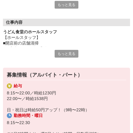
もっと見る
んど。
もちろん覚えることもたくさんありますし、忙しい時間もありま
す。
初めてで自信がない・・・そんな方もしっかり研修を行いますの
仕事内容
で安心してください。
うどん食堂のホールスタッフ
困った時はお店のみんなが助け合える、そんなファミリー食堂
【ホールスタッフ】
山田うどん食堂で一緒にお仕事しましょう。
■開店前の店舗清掃
■ご案内・オーダー受付
・・・お店のメニューが半額で食べられるのも、ちょっとうれし
もっと見る
■調理・お料理の提供
いですよね。
■会計
■食器洗い など
募集情報（アルバイト・パート）
お客様お一人おひとりに合わせたサービスを提供したい。
そんな想いから『ファミリー食堂 山田うどん食堂』のスタッフは
給与
各業務を担当するのではなく、全ての仕事を分担して行っていま
8:15〜22:00／時給1230円
す。
22:00〜／時給1538円
幅広いスキルが身に付きますよ。
日・祝日は時給50円アップ！（9時〜22時）
勤務時間・曜日
8:15〜22:30