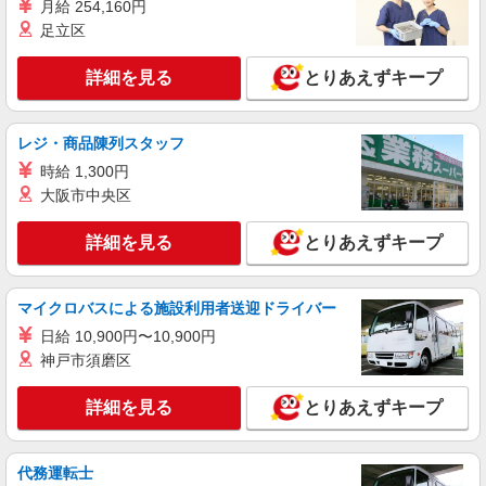
月給 254,160円
足立区
正社員
株式会社HITOWA フードサービスカンパニー
詳細を見る
とりあえずキープ
福祉施設での調理師（チーフ候補）【正社員】
月給25万円〜30万円 ※マイカー通勤可能な方
優遇 ※給与は経験や前職給与に応じて決定しま
レジ・商品陳列スタッフ
す。 賞与年2回
はなことば相模原 （神奈川県相模原市中央区
時給 1,300円
小町通1-11-12）
大阪市中央区
詳細を見る
キープ
詳細を見る
とりあえずキープ
正社員
株式会社HITOWA フードサービスカンパニー
マイクロバスによる施設利用者送迎ドライバー
福祉施設での栄養士【正社員】
日給 10,900円〜10,900円
月給22万円〜25万円 ※給与は経験や前職給与
神戸市須磨区
に応じて決定します。 賞与年2回
イリーゼ相模原矢部 （神奈川県相模原市中央
詳細を見る
とりあえずキープ
区矢部2-21-1）
詳細を見る
キープ
代務運転士