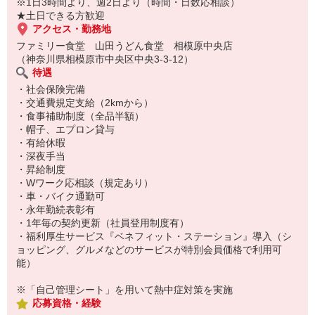
※1日3時間より、週2日より（時間・日数応相談）
★土日できる方歓迎
アクセス・勤務地
ファミリー食堂 山田うどん食堂 相模原中央店
（神奈川県相模原市中央区中央3-3-12）
待遇
・社会保険完備
・交通費規定支給（2kmから）
・食事補助制度（全品半額）
・帽子、エプロン貸与
・有給休暇
・深夜手当
・昇給制度
・Wワーク応相談（規定あり）
・車・バイク通勤可
・永年勤続表彰有
・1年毎の契約更新（社員登用制度有）
・福利厚生サービス『ベネフィット・ステーション』導入（シ
ョッピング、グルメなどのサービスが特別会員価格で利用可
能）
※「自己管理シート」を用いて熱中症対策を実施
応募資格・経験